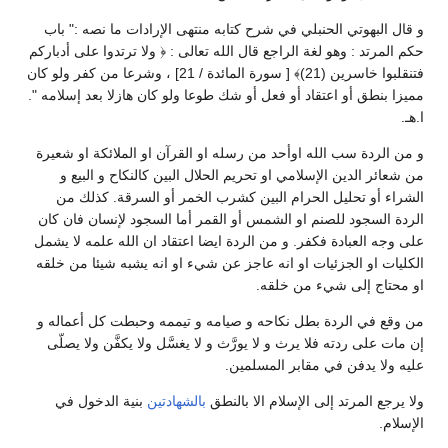
و قال البهوتي الحنبلي في شرح كتابه منتهى الإرادات ما نصه :" باب
حكم المرتد : وهو لغة الراجع قال ‏الله تعالى : ﴿ ولا ترتدوا على أدباركم
فتنقلبوا خاسرين (21)﴾ [ سورة المائدة / 21] ، وشرعا ‏من كفر ولو كان
مميزا بنطق أو اعتقاد أو فعل أو شك طوعا ولو كان هازلا بعد إسلامه ".
ا.هـ.‏
و من الردة سب الله اوأحد من رسله او القرآن او الملائكة او شعيرة
من شعائر الدين الإسلامي او تحريم الحلال البين كالنكاح و البيع و
الشراء أو تحليل الحرام البين كشرب الخمر أو السرقة. كذلك من
الردة السجود للصنم او الشمس أو القمر أما السجود لإنسان فان كان
على وجه العبادة فكفر. و من الردة ايضا اعتقاد ان الله علمه لا يشمل
الكليات او الجزئيات او انه عاجز عن شيء او انه يشبه شيئا من خلقه
او محتاج إلى شيء من خلقه.
من وقع في الردة بطل نكاحه و صيامه و تيممه وحبطت كل أعماله و
إن مات على ردته فلا يرث و لا يورَّث و لا يغسَّل ولا يكفَّن ولا يصلّى
عليه ولا يدفن في مقابر المسلمين.
ولا يرجع المرتد إلى الإسلام الا بالنطق
بالشهادتين
بنية الدخول في
الإسلام.