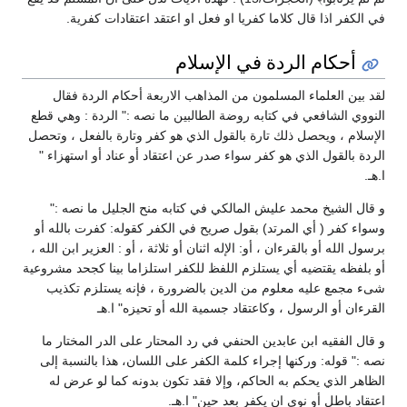
في الكفر اذا قال كلاما كفريا او فعل او اعتقد اعتقادات كفرية.
أحكام الردة في الإسلام
لقد بين العلماء المسلمون من المذاهب الاربعة أحكام الردة فقال
النووي الشافعي في كتابه روضة الطالبين ما نصه :" الردة : وهي قطع
الإسلام ، ويحصل ذلك تارة ‏بالقول الذي هو كفر وتارة بالفعل ، وتحصل
الردة بالقول الذي هو كفر سواء صدر عن اعتقاد أو ‏عناد أو استهزاء "
ا.هـ.‏
و قال الشيخ محمد عليش المالكي في كتابه منح الجليل ما نصه :"
وسواء كفر ( أي المرتد) بقول صريح في الكفر كقوله: ‏كفرت بالله أو
برسول الله أو بالقرءان ، أو: الإله اثنان أو ثلاثة ، أو : العزير ابن الله ،
أو بلفظه ‏يقتضيه أي يستلزم اللفظ للكفر استلزاما بينا كجحد مشروعية
شىء مجمع عليه معلوم من الدين ‏بالضرورة ، فإنه يستلزم تكذيب
القرءان أو الرسول ، وكاعتقاد جسمية الله أو تحيزه" ا.هـ
و قال الفقيه ابن عابدين الحنفي في رد المحتار على الدر المختار ما
نصه :" قوله: وركنها إجراء كلمة ‏الكفر على اللسان، هذا بالنسبة إلى
الظاهر الذي يحكم به الحاكم، وإلا فقد تكون بدونه كما لو ‏عرض له
اعتقاد باطل أو نوى ان يكفر بعد حين" ا.هـ.‏