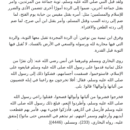
ولقد قبل النبي صلي الله عليه وسلم، توبة جماعة من المرتدين، وأمر
بقتل جماعة آخرين، ضموا إلى الردة أمورًا أخرى تتضمن الأذى والضرر
للإسلام والمسلمين؛ مثل: أمره بقتل مقيس بن حبابة يوم الفتح، لما
ضم إلى ردته السب وقتل المسلم، وأمر بقتل ابن أبي صرح، لما ضم
إلى ردته الطعن والافتراء.
وفرق ابن تيمية بين نوعين: أن الردة المجردة تقبل معها التوبة، والردة
التي فيها محاربة لله ورسوله والسعي في الأرض بالفساد، لا تُقبل فيها
التوبة قبل القدرة.
روى البخاري ومسلم وغيرهما عن أنس رضي الله عنه: (أن نفرًا من
عكل ثمانية قدموا على رسول الله صلى الله عليه وسلم فبايعوه على
الإسلام، فاستوخموا، فسقمت أجسامهم، فشكوا ذلك إلى رسول الله
صلى الله عليه وسلم، فقال: أفلا تخرجون مع راعينا في إبله فتصيبون
من ألبانها وأبوالها؟ قالوا: بلى.
فخرجوا فشربوا من ألبانها وأبوالها فصحوا، فقتلوا راعي رسول الله
صلى الله عليه وسلم، وأطردوا النعم، فبلغ ذلك رسول الله صلى الله
عليه وسلم فأرسل في آثارهم، فأُدرَكوا فجِيء بهم، فأمر بهم فقطعت
أيديهم وأرجلهم وسمر أعينهم، ثم نبذهم في الشمس حتى ماتوا) [متفق
عليه، رواه البخاري، (233)، ومسلم، (4446)].