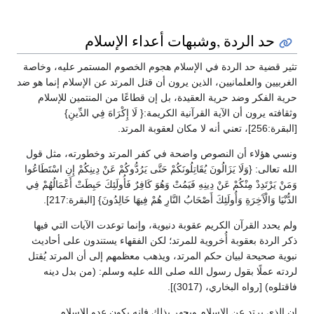
حد الردة ,وشبهات أعداء الإسلام
تثير قضية حد الردة في الإسلام هجوم الخصوم المستمر عليه، وخاصة
الغربيين والعلمانيين، الذين يرون أن قتل المرتد عن الإسلام إنما هو ضد
حرية الفكر وضد حرية العقيدة، بل إن قطاعًا من المنتمين للإسلام
وثقافته يرون أن الآية القرآنية الكريمة:{ لَا إِكْرَاهَ فِي الدِّينِ}
[البقرة:256]، تعني أنه لا مكان لعقوبة المرتد.
ونسي هؤلاء أن النصوص واضحة في كفر المرتد وخطورته، مثل قول
الله تعالى: {وَلَا يَزَالُونَ يُقَاتِلُونَكُمْ حَتَّى يَرُدُّوكُمْ عَنْ دِينِكُمْ إِنِ اسْتَطَاعُوا
وَمَنْ يَرْتَدِدْ مِنْكُمْ عَنْ دِينِهِ فَيَمُتْ وَهُوَ كَافِرٌ فَأُولَئِكَ حَبِطَتْ أَعْمَالُهُمْ فِي
الدُّنْيَا وَالْآَخِرَةِ وَأُولَئِكَ أَصْحَابُ النَّارِ هُمْ فِيهَا خَالِدُونَ} [البقرة:217].
ولم يحدد القرآن الكريم عقوبة دنيوية، وإنما توعدت الآيات التي فيها
ذكر الردة بعقوبة أُخروية للمرتد؛ لكن الفقهاء يستندون على أحاديث
نبوية صحيحة لبيان حكم المرتد، ويذهب معظمهم إلى أن المرتد يُقتل
لردته عملًا بقول رسول الله صلى الله عليه وسلم: (من بدل دينه
فاقتلوه) [رواه البخاري، (3017)].
إن الذي يرتد عن الإسلام ويجهر بذلك فإنه يكون عدو للإسلام