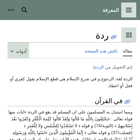
المعرفة
القائمة الرئيسية
بحث
أدوات
ردة
تبديل عرض جدول المحتويات
مقالة
ناقش هذه الصفحة
أدوات
(تم التحويل من
الردة
)
الردة لغة: الرجوع و في شرع الإسلام هي قطع الإسلام بقول كفري أو
فعل أو اعتقاد.
في القرآن
ومما استدل به المسلمون على ان المسلم قد يقع في الردة ءايات منها
قوله تعالى‎ : ‎‏﴿يَحْلِفُونَ بِاللَّهِ مَا قَالُوا ‏وَلَقَدْ قَالُوا كَلِمَةَ الْكُفْرِ‎ ‎وَكَفَرُوا بَعْدَ
إِسْلامِهِمْ ﴾ (التوبة/74) ‏و قوله ‏﴿‏‎ ‎لا تَسْجُدُوا لِلشَّمْسِ وَلا لِلْقَمَرِ ﴾
(فصلت/37) ‏و قوله تعالى ‏﴿ إِنَّمَا الْمُؤْمِنُونَ الَّذِينَ ءامَنُوا‏‎ ‎بِاللَّهِ وَرَسُولِهِ
ثُمَّ لَمْ يَرْتَابُوا﴾ ‏‏(الحجرات/15) . فهذه الآيات تدل على ان المسلم قد يقع