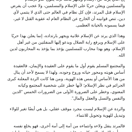
والمسلمين ويعلن حربًا على الإسلام والمسلمين، ولا عجب أن يفرض
الإسلام قتل المرتد، فإن كل نظام في العالم حتى الذي لا ينتمي لأي
دين، تنص قوانينه أن الخارج عن النظام العام له عقوبة القتل لا غير،
فيما يسمونه بالخيانة العظمى.
وهذا الذي يرتد عن الإسلام علانية ويجهر بارتداده، إنما يعلن بهذا حربًا
على الإسلام ويرفع راية الضلال ويدعو إليها المنفلتين من غير أهل
الإسلام، وهو بهذا محارب للمسلمين يؤخذ بما يؤخذ به المحاربون لدين
الله.
والمجتمع المسلم يقوم أول ما يقوم على العقيدة والإيمان، فالعقيدة
أساس هويته ومحور حياته وروح وجوده، ولهذا لا يسمح لأحد أن ينال
من هذا الأساس أو يمس هذه الهوية، ومن هنا كانت الردة المعلنة كبرى
الجرائم في نظر الإسلام؛ لأنها خطر على شخصية المجتمع وكيانه
المعنوي، وخطر على الضرورة الأولى من الضرورات الخمس "الدين
والنفس والنسل والعقل والمال".
والردة عن الإسلام ليست مجرد موقف عقلي، بل هي أيضًا تغير للولاء
وتبديل للهوية وتحويل للانتماء.
فالمرتد ينقل ولاءه وانتماءه من أمة إلى أمة أخرى، فهو يخلع نفسه