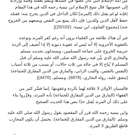
من أمة الإسلام التي كان عضوًا في جسدها وينقم بعقله وقلبه وإرادته
إلى خصومها؛ قال شيخ الإسلام ابن تيمية رحمه الله في هذا المقام:
(فإنه لو لم يقتل ذلك [المرتد] لكان الداخل في الدين يخرج منه؛ فقتله
حفظ لأهل الدين وللدين؛ فإن ذلك يمنع من النقص ويمنعهم من الخروج
عنه) [مجموع الفتاوى، ابن تيمية، (20/102)].
غير أن هناك طائفة من العلماء يرون أنه رغم كفر المرتد وتوعده
بالعقوبة الأخروية إلا أنه ليس له عقوبة دنيوية إلا إذا أضيف إلى الردة
جريمة الخروج على جماعة المسلمين، ويستدلون بحديث مسلم
والبخاري الذي بيَّن فيه رسول الله صلى الله عليه وسلم أن قتل
المسلم لا يُباح إلا في حالة من ثلاث حالات، أو بسبب من ثلاثة أسباب:
(النفس بالنفس، والثيب الزاني، والمارق من الدين المفارق للجماعة)
[متفق عليه، رواه البخاري، (6878)، ومسلم، (4470)].
فالسببان الأولان لا علاقة لهما بالردة وعقوبتها، إنما فسَّر كثير من
الفقهاء (المارق من الدين المفارق للجماعة) بأنه المرتد، وقرَّروا بناء
على ذلك أن المرتد يُقتل حدًا بنص هذا الحديث الصحيح.
وابن تيمية رحمه الله قرر أن المقصود بقول رسول الله صلى الله عليه
وسلم: (المارق من الدين المفارق للجماعة)، يحتمل أن يكون المحارِب
قاطع الطريق لا المرتد.