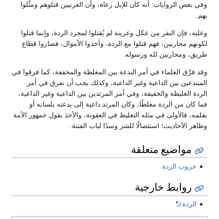
وفي بعض الروايات: أنه كان للإبل رعاة، وأن العرنيين قتلوهم ومثَّلوا
بهم.
وعليه، فإن النفر من عكل وعرينة لم يُقتلوا لمجرد الردة، وإنما قتلوا
لكونهم محاربين، فهم قتلوا مع الردة، وأخذوا الأموال، فصاروا قطاع
طريق، ومحاربين لله ورسوله.
وقد فرَّق العلماء في أمر البدعة بين المغلظة والمخففة، كما فرقوا في
المبتدعين بين الداعية وغير الداعية، وكذلك يجب أن نفرق في أمر
الردة الغليظة والخفيفة، وفي أمر المرتدين بين الداعية وغير الداعية،
فما كان من الردة مغلظًا، وكان المرتد داعية إلى بدعته بلسانه أو
بقلمه، فالأولى في مثله التغليظ في العقوبة، والأخذ بقول جمهور الأمة
وظاهر الأحاديث؛ استئصالًا للشر وسدًا لباب الفتنة.
مواضيع متعلقة
حروب الردة
روابط خارجية
الردة