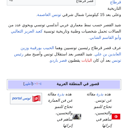
قصر قرطاج
قرطاج
التاريخية
وعلى بعد 15 كيلومترا شمال شرقي
تونس العاصمة
.
شيد القصر حسب نمط معماري عربي أندلسي تونسي ويحوي عدد من
الصالات تحمل شخصيات وطنية وتاريخية تونسية
كعبد العزيز الثعالبي
وأبو القاسم الشابي
.
عرف قصر قرطاج رئيسين تونسيين وهما
الحبيب بورقيبة
وزين
العابدين بن علي
. شيد القصر بعد استقلال تونس وأصبح مقر
رئيس
تونس
بعد أن كان
البايات
يقطنون
قصر باردو
.
قصور في المنطقة العربية
e
t
v
أظهر
هذه
بذرة
مقالة
هذه
بذرة
مقالة
تونس portal
عن تونس.
عن فن العمارة
تحتاج للنمو
تحتاج للنمو
والتحسين،
والتحسين،
ساهم في
ساهم في
إثرائها
إثرائها