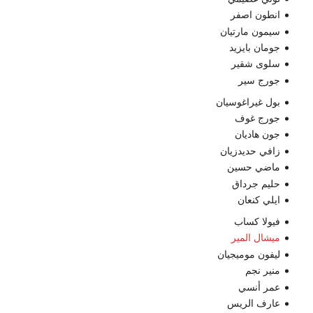
انطون اصفر
سيمون مارتيان
جومان بايزيد
سلوى شقير
جورج سير
بول غيراغوسيان
جورج غوف
جون هاديان
زافي حديدزيان
ماضي حسين
حليم جرداق
ايلي كنعان
فيولا كساب
ميشال المير
ليفون موميجيان
منير نجم
عمر أنسي
عارف الريس