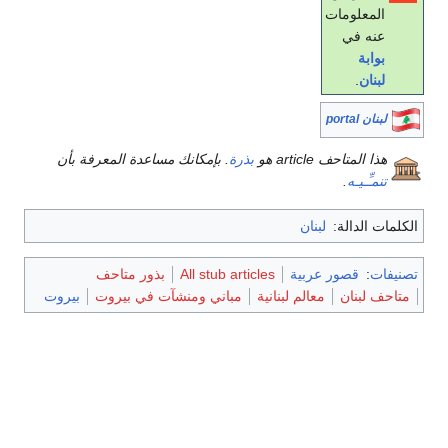
المعلومات
عنه في
بوابة
لبنان
.
لبنان portal
هذا المتاحف article هو
بذرة
. بإمكانك مساعدة المعرفة بأن
تنمـِّـيـه
.
الكلمات الدالة:
لبنان
تصنيفات
:
قصور عربية
All stub articles
بذور متاحف
متاحف لبنان
معالم لبنانية
مباني ومنشآت في بيروت
بيروت