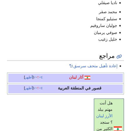
ناديا صيقلي
محمد صقر
ستيليو كمنجا
جوليان ساروفيم
صوفي يرميان
خليل زغيب
مراجع
إعادة تأهيل متحف سرسق
آثار لبنان
e
t
v
أظهر
قصور في المنطقة العربية
e
t
v
أظهر
هل أنت
مهتم ببلد
الأرز
لبنان
؟ ستجد
الكثير من