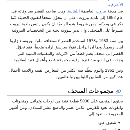
الأشرفية
في مدينة
بيروت
العاصمة
اللبنانية
. وهب صاحبه القصر بعد وفاته في
عام 1952 إلى بلدية بيروت، على ان يتحوّل متحفاً للفنون الحديثة كما
ذكر في وصيّته. ومن شروط هذه الوصيّة ان يكون رئيس بلدية بيروت
مشرفاً على المتحف، وان تدير شؤونه نخبة من الشخصيات البيروتية.
بين سنة 1953 و1975 استخدم القصر لاستضافة ملوك ورؤساء زاروا
لبنان رسمياً. وبما ان الراحل نقولا سرسق اراده متحفاً، فقد تحوّل
القصر إلى متحف يضم قطعاً من الاثريات والمقتنيات الثمينة التي
وجدت في القبو منذ فترة. وفيه مجموعة قطع وأعمال فنية إسلامية.
وبين 1961 واليوم ينظّم فيه الكثير من المعارض الفنية والادبية اأعمال
عدد كبير من الفنانين اللبنانيين والعالميين.
مجموعات المتحف
يحتوى المتحف على 5000 قطعة فنية من لوحات وتماثيل ومنحوتات
وايقونات تعود للقرنين الثامن عشر والتاسع عشر الميلادي. ومن أشهر
المعروضات تعود إلى:
شفيق عبود
لوتي عضيمي