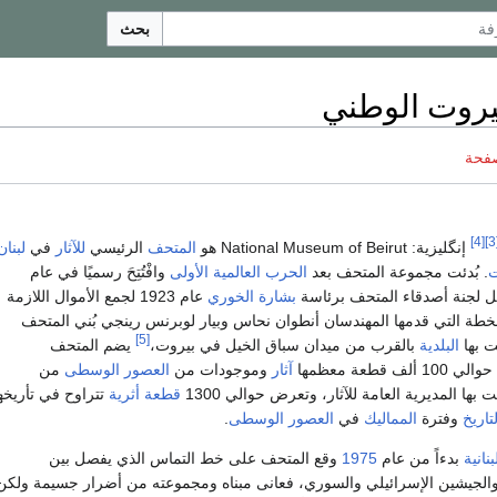
بحث
روت الوطني
صفحة
[4]
[
إنگليزية:
National Museum of Beirut
هو
المتحف
الرئيسي
للآثار
في
لبنان
ت
. بُدئت مجموعة المتحف بعد
الحرب العالمية الأولى
وافْتُتِحَ رسميًا في عام
ل لجنة أصدقاء المتحف برئاسة
بشارة الخوري
عام 1923 لجمع الأموال اللازمة
لخطة التي قدمها المهندسان أنطوان نحاس وبيار لوبرنس رينجي بُني المتحف
[5]
 بها
البلدية
بالقرب من ميدان سباق الخيل في بيروت،
يضم المتحف
قطعة معظمها
آثار
وموجودات من
العصور الوسطى
من
ها المديرية العامة للآثار، وتعرض حوالي 1300
قطعة أثرية
تتراوح في تأريخه
تاريخ
وفترة
المماليك
في
العصور الوسطى
.
نانية
بدءاً من عام
1975
وقع المتحف على خط التماس الذي يفصل بين
 والجيشين الإسرائيلي والسوري، فعانى مبناه ومجموعته من أضرار جسيمة ولكن