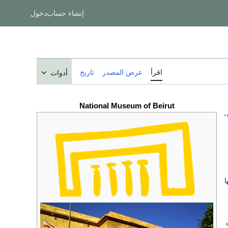
إنشاء حساب
دخول
اقرأ
عرض المصدر
تاريخ
أدوات
National Museum of Beirut
،
ا