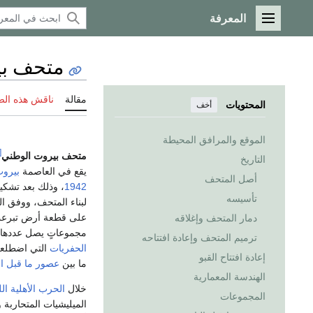
المعرفة
القائمة الرئيسية
متحف بي
مقالة
ناقش هذه ال
المحتويات
أخف
الموقع والمرافق المحيطة
3]
متحف بيروت الوطني
التاريخ
يقع في العاصمة
بيرو
أصل المتحف
1942
، وذلك بعد تشكي
تأسيسه
لبناء المتحف، ووفق ا
على قطعة أرض تبرعت
دمار المتحف وإغلاقه
مجموعاتٍ يصل عددها حوالي 100 ألف 
ترميم المتحف وإعادة افتتاحه
الحفريات
التي اضطلعت ب
إعادة افتتاح القبو
ما بين
عصور ما قبل ال
الهندسة المعمارية
خلال
الحرب الأهلية اللب
المجموعات
الميليشيات المتحاربة