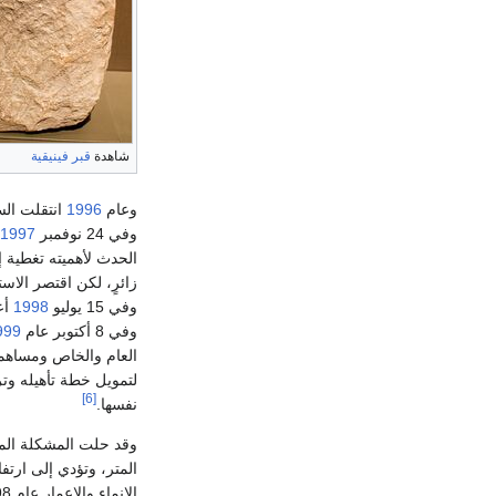
شاهدة
قبر
فينيقية
وعام
1996
انتقلت الس
وفي 24 نوفمبر
1997
زائرٍ، لكن اقتصر الا
وفي 15 يوليو
1998
أع
وفي 8 أكتوبر عام
999
العام والخاص ومساهما
لتمويل خطة تأهيله وت
[6]
نفسها.
وقد حلت المشكلة المزم
المتر، وتؤدي إلى ارتف