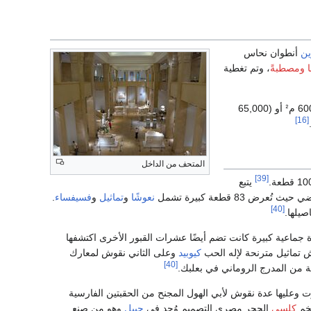
ين
أنطوان نحاس
ومصطبةً
، وتم تغطية
6000 مᒾ أو (65,000
[16]
المتحف من الداخل
[39]
يتبع
عرض 83 قطعة كبيرة تشمل
نعوشًا
و
تماثيل
و
فسيفساء
.
[40]
صيلها.
اعية كبيرة كانت تضم أيضًا عشرات القبور الأخرى اكتشفها
 تماثيل مترنحة لإله الحب
كيوبيد
وعلى الثاني نقوش لمعارك
[40]
ة من المدرج الروماني في بعلبك.
يها عدة نقوش لأبي الهول المجنح من الحقبتين الفارسية
ضخم
كلسي
الحجر مصري التصميم وُجِد في
جبيل
وهو من صنع