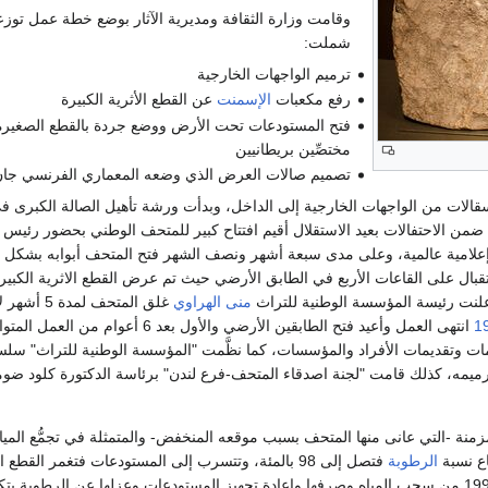
شملت:
ترميم الواجهات الخارجية
رفع مكعبات
الإسمنت
عن القطع الأثرية الكبيرة
فتح المستودعات تحت الأرض ووضع جردة بالقطع الصغيرة 
مختصِّين بريطانيين
تصميم صالات العرض الذي وضعه المعماري الفرنسي جان
قالات من الواجهات الخارجية إلى الداخل، وبدأت ورشة تأهيل الصالة الكبرى ف
ضمن الاحتفالات بعيد الاستقلال أقيم افتتاح كبير للمتحف الوطني بحضور رئيس
ستقبال على القاعات الأربع في الطابق الأرضي حيث تم عرض القطع الاثرية الكبي
لنت رئيسة المؤسسة الوطنية للتراث
منى الهراوي
غلق المتح
1
ت وتقديمات الأفراد والمؤسسات، كما نظَّمت "المؤسسة الوطنية للتراث" سلس
رميمه، كذلك قامت "لجنة اصدقاء المتحف-فرع لندن" برئاسة الدكتورة كلود ضو
نة -التي عانى منها المتحف بسبب موقعه المنخفض- والمتمثلة في تجمُّع المياه ال
اع نسبة
الرطوبة
فتصل إلى 98 بالمئة، وتتسرب إلى المستودعات فتغمر ا
الإنماء والإعمار عام 1998 من سحب المياه وصرفها وإعادة تجهيز المستودعات وعزلها عن ال