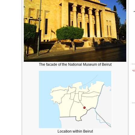
ر
The facade of the National Museum of Beirut
ت
Location within Beirut