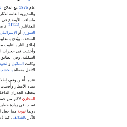
عام
1975
مع اندلاع
ال
والمديرية العامة للآ
ماساءت الأوضاع في ا
[21]
[11]
للمقاتلين،
فأضح
السوري
أو
الإسرائيلي
المتحف، وبُدئ بالتداب
إطلاق النار بالتناوب 
وأخفيت في حجرات ا
السفلية، وفي الطابق
وكانت
التماثيل
و
النعو
الأثقل مغطاة
بالخشب
عندما أُعلن وقف إطلاق
بمياه الأمطار وأُصيب
بتغطية الجدران الداخل
المخازن
لأكثر من خم
تسبب في زيادة خطير
دونما
تهوية
مما جعل آث
للآثار
بالقذائف
، كما د