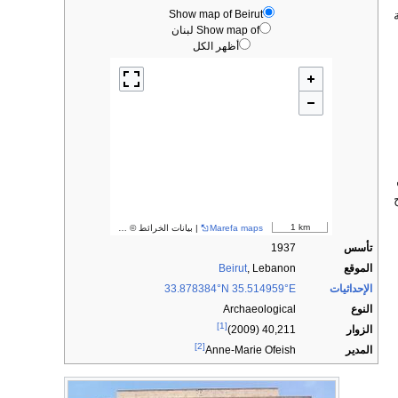
Show map of Beirut
Show map of لبنان
أظهر الكل
1 km
Marefa maps
| بيانات الخرائط ©
مساهمو OpenStreetMap
تأسس
1937
الموقع
, Lebanon
Beirut
الإحداثيات
33.878384°N 35.514959°E
النوع
Archaeological
[1]
الزوار
40,211 (2009)
[2]
المدير
Anne-Marie Ofeish