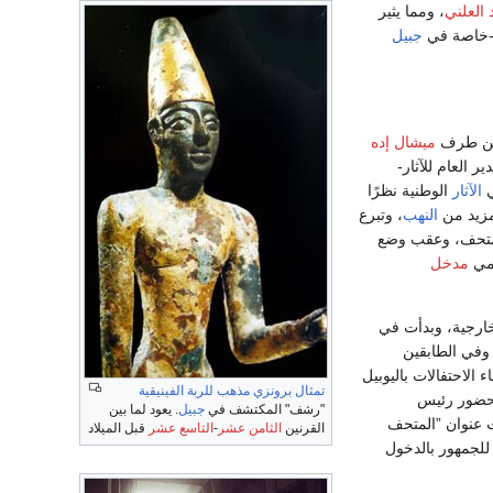
 العلني
، ومما يثير
ة -خاصة في
جبيل
 طرف
ميشال إده
 العام للآثار-
ي
الآثار
الوطنية نظرًا
مزيد من
النهب
، وتبرع
للمتحف، وعقب وضع
حمي
مدخل
خارجية، وبدأت في
وفي الطابقين
الاحتفالات باليوبيل
تمثال
برونزي
مذهب
للربة
الفينيقية
للمتحف بحضور رئيس
"رشف" المكتشف في
جبيل
. يعود لما بين
عنوان ”المتحف
القرنين
الثامن عشر
-
التاسع عشر
قبل الميلاد
 للجمهور بالدخول