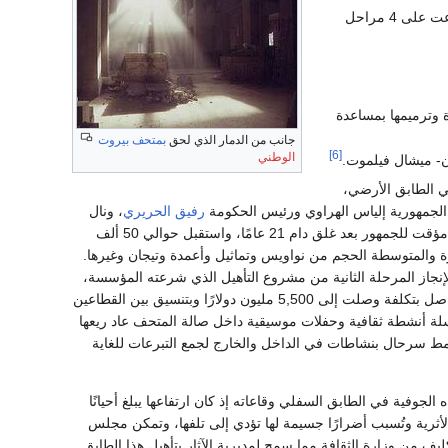
وقامت وزارة الثقافة ومديرية الآثار بوضع خطة عمل توزعت على 4 مراحل
وترميمها بمساعدة
جانب من الدمار الذي لحق
بمتحف
بيروت
[6]
الوطني
- ميشال فيلموت.
ي الطابق الأرضي،
 الجمهورية إلياس الهراوي ورئيس الحكومة
رفيق الحريري
، ونال
الحدث لأهميته تغطية إعلامية عالمية، وعلى مدى سبعة أشهر ونصف الشهر فتح المتحف أبوابه بشكل مؤقت للجمهور بعد غلق دام 21 عامًا، واستقبل حوالي 50 ألف
رة والمتوسطة الحجم من نواويس وتماثيل وأعمدة وتيجان وغيرها.
ف لمدة 5 أشهر لإنجاز المرحلة الثانية من مشروع التأهيل الذي شرعته المؤسسة،
انتهى العمل وأعيد فتح الطابقين الأرضي والأول بعد 6 أعوام من العمل المتواصل بتكلفة وصلت إلى 5,500 مليون دولارًا وبتنسيق بين القطاعين
لة أنشطة ثقافية وحفلات موسيقية داخل صالة المتحف عاد ريعها
مط سرحال بنشاطات في الداخل والخارج لجمع التبرعات للغاية
جوفية في الطابق السفلي وقاعاته إذ كان ارتفاعها يبلغ أحيانًا
لقطع الأثرية وتُسبب أضرارًا جسيمة لها تؤدي إلى تلفها، وتمكن مجلس
رطوبة بتكليف من وزارة الثقافة مما سمح لمديرية الآثار بتأهيل هذا الطابق