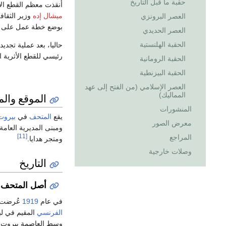
حقبة ما قبل التاريخ
أنقذت معظم القطع الأثرية
ميشال إده
العصر البرونزي
بوضع خطة عمل على أر
العصر الحديدي
الحقبة الهلنستية
حاليا، بعد عملية تجدي
رئيسي للقطع الأثرية ال
الحقبة الرومانية
الحقبة البيزنطية
العصر الإسلامي (من الفتح إلى عهد
المماليك)
الموقع وال
المنشورات
يقع
المتحف
في
بيروت
معرض الصور
ومبنى المديرية العامة ل
[11]
المراجع
ومتجر هدايا.
وصلات خارجية
التاريخ
أصل المتحف
في عام
1919
عُرضت م
الفرنسي
المقيم في لبن
وسط العاصمة بيروت،