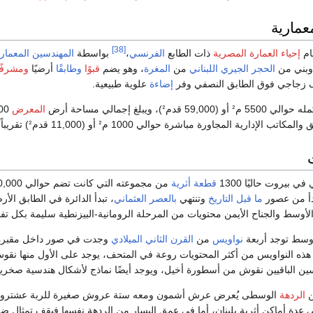
عمارية
[38]
ام
إحياء العمارة المصرية
ذات الطابع
الفرنسي
،
بواسطة
المهندسين المعمار
 وبني من
الحجر الجيري
اللبناني
من
المغرة
، وهو يضم
قبوًا
وطابقًا
أرضيًا
ومشرفًا
ف زجاجي فوق الطابق النصفي وفر
إضاءة
علوية طبيعية.
59,00 قدمᒾ)، ويبلغ إجمالي مساحة أرض
المعرض
بيروت حاليًا 1300
قطعة أثرية
من مجموعته التي كانت تضم حوالي 100,000 قطعة.
بدأ من عصور
ما قبل التاريخ
وتنتهي
بالعصر العثماني
، تبدأ الدائرة في الطابق الأرضي حيث تُ
أوسط والجناح الأيمن محتويات من المرحلة الرومانية-البيزنطية سليمة بكل تفا
أوسط توجد أربعة
نواويس
من
القرن الثاني الميلادي
وجدت في صور داخل مقبرة جم
ذه النواويس من أكثر المحتويات روعة في المتحف، يوجد على الأول منها نقوش
سين الباقيين نقوش من أسطورة أخيل، ويوجد أيضًا نماذج لأشكال هندسية صخري
ن
الردهة
الوسطى يُعرض عرش أشمون ومعه ستة عروش صغيرة للربة عشتروت وعل
ي عدة أماكن أثرية بلبنان، أما في عمق اليسار من الردهة نفسها فيقف تمثال 