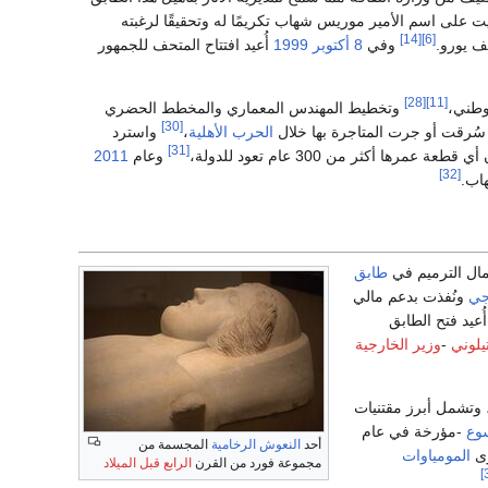
ت على اسم الأمير موريس شهاب تكريمًا له وتحقيقًا لرغبته
[14]
[6]
وفي
8 أكتوبر
1999
أُعيد افتتاح المتحف للجمهور
[28]
[11]
لوطني،
وتخطيط المهندس المعماري والمخطط الحضري
[30]
 سُرقت أو جرت المتاجرة بها خلال
الحرب الأهلية
،
واسترد
[31]
عمرها أكثر من 300 عام تعود للدولة،
وعام
2011
[32]
اب.
عمال الترميم في
طابق
جي
ونُفذت بدعم مالي
أُعيد فتح الطابق
تيلوني
-
وزير الخارجية
 وتشمل أبرز مقتنيات
وع
-مؤرخة في عام
أحد
النعوش
الرخامية
المجسمة من
رى
المومياوات
مجموعة فورد من القرن
الرابع قبل الميلاد