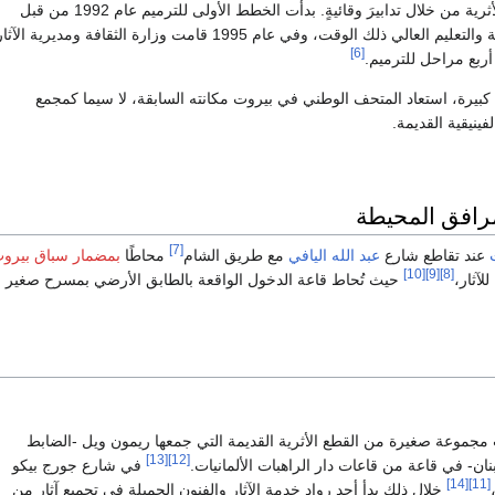
 من خلال تدابيرَ وقائيةٍ. بدأت الخطط الأولى للترميم عام 1992 من قبل
وزير الثقافة والتعليم العالي ذلك الوقت، وفي عام 1995 قامت وزارة الثقافة ومديرية الآثا
[6]
بع مراحل للترميم.
د كبيرة، استعاد المتحف الوطني في بيروت مكانته السابقة، لا سيما كمجمع
فينيقية القديمة.
مرافق المحيطة
[7]
عند تقاطع شارع
عبد الله اليافي
مع طريق الشام
محاطًا
بمضمار سباق بيرو
[10]
[9]
[8]
لآثار،
حيث تُحاط قاعة الدخول الواقعة بالطابق الأرضي بمسرح صغير
جموعة صغيرة من القطع الأثرية القديمة التي جمعها ريمون ويل -الضابط
[13]
[12]
ان- في قاعة من قاعات دار الراهبات الألمانيات.
في شارع جورج بيكو
[14]
[11]
خلال ذلك بدأ أحد رواد خدمة الآثار والفنون الجميلة في تجميع آثار من