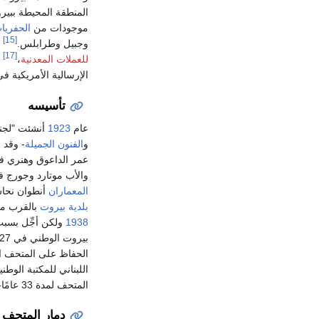
المنطقة المحيطة ببير
موجودات من
الحفريا
[15]
وجبيل وطرابلس.
ش
[17]
للعملات المعدنية
،
و
الإرسالية الأمريكية 
تأسيسه
عام
1923
أنشئت "لجن
و
الفنون الجميلة
- وقد 
عمر الداعوق وهنري ف
والأب موتارد وجورج 
المعماران
أنطوان نحاس
بلدية
بيروت
بالقرب م
1938
ولكن أجِّل بسب
بيروت الوطني في 27
الحفاظ على المتحف ال
اللبناني للمكتبة الو
المتحف لمدة 33 عامًا-
دمار المتحف و