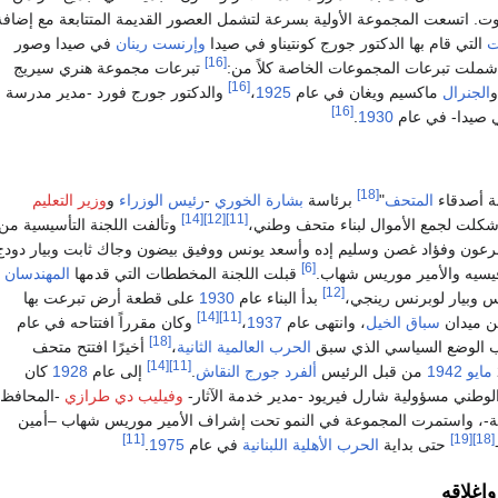
وت. اتسعت المجموعة الأولية بسرعة لتشمل العصور القديمة المتتابعة مع إضافة
ت
التي قام بها الدكتور جورج كونتيناو في صيدا
وإرنست رينان
في صيدا وصور
[16]
ملت تبرعات المجموعات الخاصة كلاً من:
تبرعات مجموعة هنري سيريج
[16]
الجنرال
ماكسيم ويغان في عام
1925
،
والدكتور جورج فورد -مدير مدرسة
[16]
في صيدا- في عام
1930
.
[18]
ة أصدقاء
المتحف
"
برئاسة
بشارة الخوري
-
رئيس الوزراء
و
وزير التعليم
[14]
[12]
[11]
شكلت لجمع الأموال لبناء متحف وطني،
وتألفت اللجنة التأسيسية من
رعون وفؤاد غصن وسليم إده وأسعد يونس ووفيق بيضون وجاك ثابت وبيار دودج
[6]
فيسيه والأمير موريس شهاب.
قبلت اللجنة المخططات التي قدمها
المهندسان
[12]
 وبيار لوبرنس رينجي،
بدأ البناء عام
1930
على قطعة أرض تبرعت بها
[14]
[11]
ن ميدان
سباق الخيل
، وانتهى عام
1937
،
وكان مقرراً افتتاحه في عام
[18]
ب الوضع السياسي الذي سبق
الحرب العالمية الثانية
،
أخيرًا افتتح متحف
[14]
[11]
مايو
1942
من قبل الرئيس
ألفرد جورج النقاش
.
إلى عام
1928
كان
وطني مسؤولية شارل فيريود -مدير خدمة الآثار-
وفيليب دي طرازي
-المحافظ
طنية-، واستمرت المجموعة في النمو تحت إشراف الأمير موريس شهاب –أمين
[11]
[19]
[18]
حتى بداية
الحرب الأهلية اللبنانية
في عام
1975
.
إغلاقه