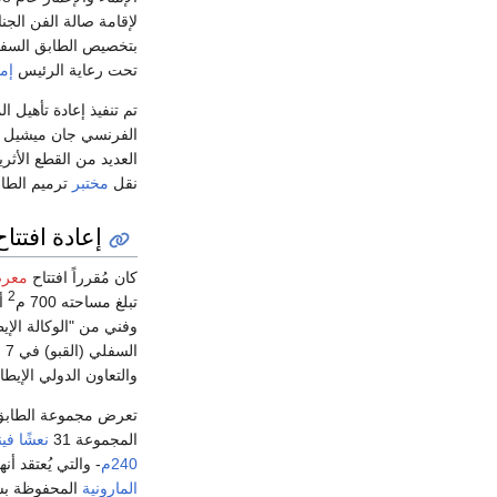
لإقامة صالة الفن الج
بتخصيص الطابق السفلي لل
تحت رعاية الرئيس
إم
تم تنفيذ إعادة تأهيل 
الفرنسي جان ميشيل 
العديد من القطع الأثر
نقل
مختبر
ترميم الطا
إعادة افتتاح
كان مُقرراً افتتاح
معر
2
تبلغ مساحته 700 م
أو (
وفني من "الوكالة الإيطا
السفلي (القبو) في 7
أ
والتعاون الدولي الإيطا
تعرض مجموعة الطاب
المجموعة 31
نعشًا
فيني
240م
- والتي يُعتقد أ
المارونية
المحفوظة بش