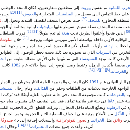
حرب اللبنانية
تم تقسيم
بيروت
إلى منطقتين متعارضتين، فكان المتحف الوطني
[20]
[11]
ثار على خط التماس الذي يفصل بين
الميليشيات
المتحاربة و
الجيوش
،
وسرع
[20]
لمنطقة المجاورة
للمتحف
حيث تعرض المتحف للقصف الشديد وتحول إلى
ث
ت منطقة المتحف نقطة تفتيش تسيطر عليها
ميليشيات
لبنانية مختلفة أو الجي
[22]
[21]
[6]
الذين فتحوا وأغلقوا الطريق تحت
هدنة
لم تدم طويلاً،
قررت السلطات 
[23]
ير الوقائية الأولى داخله بواسطة الأمير موريس شهاب وزوجته،
خلال
مناوشا
مع لحظات
الهدنة
، وأزيلت القطع الأثرية الصغيرة المعرضة للدمار من واجهة المبن
لتخزين في
السرداب
الذي تم تسويره بعد ذلك بحيث يحظر الوصول إلى الطوابق
 الأرضي كانت توجد
الفسيفساء
التي تم تثبيتها على الأرض مغطاة بطبقة من
الخر
ش
محميةً بأكياس الرمل، وعندما وصل الوضع إلى أسوأ حالاته عام
1982
كانت ا
[24]
[13]
[11]
[6]
و
الخرسانة
.
 النار النهائي عام
1991
كان المتحف والمديرية العامة للآثار يقتربان من الدمار؛
ت الواجهة الخارجية بعلامات من الطلقات وحفر من
القذائف
، وقام رجال
الميليشي
ية
بالنقوشات
، كانت مجموعة المتحف في حالة خطيرة للغاية أيضًا؛ فقد تُركت ال
سة عشر
عامًا
في بيئة غير ملائمة تمامًا، فقد بني المتحف على منسوب مياه جوفي
ة في
الرطوبة
وتجمُّع المياه داخل المخازن، وتركت القطع الأثرية الحجرية الكبي
ار
التآكل
من الأملاح مرئية على الحواف السفلية للآثار الحجرية، ودمر الجناح الم
ُمرت
وثائق
مثل
الخرائط
و
الصور الفوتوغرافية
والسجلات إضافة إلى 45
صندوقًا
ي
[14]
[11]
أثرية، وفُقدت جميع معدات
المختبرات
،
وخلال
الح