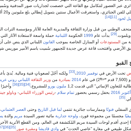
نائزي عبر العصور لتتكامل مع القاعة التي خصصت لجداريات صور المدفنية وسُمي
فن الجنائزي، واستغرقت الأعمال سنتين بتمويل إيطالي بلغ مليونين و20 ألف يورو.
[14]
[11]
يل لحود
.
المتحف الوطني من قبل وزارة الثقافة والمديرية العامة للآثار ومؤسسة التراث ا
[29]
ويلموت.
بدأت عام
1999
الحكومة
اللبنانية
حملة واسعة لاستعادة الآثار التي
ية من
المستودعات
أو المنازل الخاصة بموجب
القانون
اللبناني الذي ينص على أن أي قطعة 
بق الأرضي وافتتحت قاعة عرض جديدة للجمهور سُميت باسم الأمير موريس شه
 القبو
[33]
ض
تحت الأرض في
نوفمبر
2010
،
ولكنه أجّلَ لصعوباتٍ فنية ومالية. بُدئ بأ
مربع
7,500 قدم
2) في عام
2014
بمبادرة
من
وزير الثقافة
اللبناني
روني عري
[36]
[35]
[34]
لية للتعاون الإنمائي" التي قدمت 1,2
مليون
يورو
للمشروع،
وأخيرًا 
كتوبر
2016
بحفل رسمي بحضور
تمام سلام
-
رئيس الوزراء اللبناني
-
وباولو جين
[35]
لي.
ق السفلي
فنونًا
وممارسات جنائزية تنتمي
لما قبل التاريخ
وحتى
العصر العثماني
،
قيًا
مجسمًا من مجموعة فورد،
ولوحة جدارية
مائية تصور السيدة
مريم
والدة
يس
نها إحدى أقدم لوحات السيدة مريم المُكتشفة في العالم، ومن القطع الأثرية الأخ
[37]
[36]
[35]
كل طبيعي في مغارة "عاصي الحدث" في
وادي قاديشا
ومقبرة صور
.