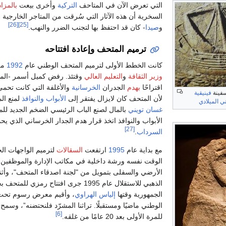
التي تعرض الآن في المتاحف
التركية
وأخرى بيعت
بالمزاد
السخرية أن هذه الآثار التي سُرقت من المتاجر الخارجي
[26]
[25]
و
صيدا
- كان قد احتفظ بها لتجنب الضرر والنهب.
ترميم المتحف وإعادة افتتاحه
كانت الخطط الأولى لترميم المتحف الوطني عام
1992
من
وزير الثقافة
و
التعليم العالي
وقتئذ. رفض كميل أسمر -المدير
اقتراحًا
بهدم
الجدران
الخرسانية
والأغلفة التي كانت تحم
فينة
فينيقية
لأن المتحف كان لايزال يفتقر إلى
الأبواب
والنوافذ
لمنع ال
ني الميلادي
غسان تويني
بالمال لصنع الباب الرئيسي الضخم الجديد 
الأبواب والنوافذ اتخذ قرار هدم الجدار الخرساني الذي ي
[27]
السرداب
.
مع بداية عام
1995
ارتفعت
السقالات
لترميم الواجهات ال
الوقت نفسه ورشة داخلية في مكاتب الإدارة والموظفين 
الأرضي والسفلى بتمويل من "لجنة اصدقاء المتحف"، وأثناء 
الذهبي للاستقلال عام 1995 جرى افتتاح رمزي 
الجمهورية وقتها
إلياس الهراوي
، وأقيم معرض رسوم تحت 
الوطني ماضيًا ومستقبلًا. تراثنا المشرّد فلنحتضنه”، وسمح
[6]
للمرة الأولى بعد 20 عامًا من غلقه.