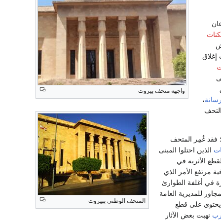
ان
كنات
ش
إغلاق
ت
ى
واجهة متحف بيروت
سانة
،
لتحف
 فقد غُمِر المتحف
ات
الذين احتلوا المبنى
قطع الأثرية في
ة مرتفع الأمر الذي
رة في أغلفة الطوارئ
جاور للمديرية العامة
المتحف الوطني ببيروت
حتوي على قطع
رب
نهبت بعض الآثار