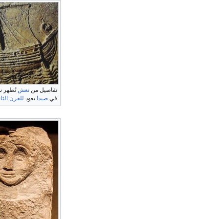
تفاصيل من
نعش
تُظهر س
في
صيدا
يعود
للقرن الثا