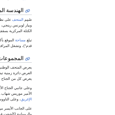
الهندسة الم
صُمِم
المتحف
على نظ
وبيار لوبرنس رينجي،
الكتلة المركزية بسق
تبلغ
مساحة
الموقع بأكمله حوالي 5500 مᒾ أو (0
قدمᒾ)، وتشغل المرافق والمكاتب الإدارية المجاورة مباشرة حوالي 1000 مᒾ أو (11,000 قدمᒾ) تقريباً.
المجموعات
يعرض المتحف الوطني في 
العرض دائرة زمنية ت
يعرض كل من الجناح ال
وعلى جانبي الجناح ال
الأمير موريس شهاب. ه
الإغريق
، وعلى الناوو
على الجانب الأيسر م
والرومانية اكتُشفت ف