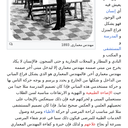
يعيش فيه
أي
إنسان
في الوجود,
فهو يشكل
فراغ المنزل
و
المدرسة
و
مهندس معماري, 1893
المستشفى
و المكتب و
النادي و المطار و المحلات التجارية و حتى السجون. فالإنسان لا يكاد
يخرج من مبنى صممه مهندس معماري إلا ليدخل مبنى أخر صممه
مهندس معماري أخر, فالمهندس المعماري هو الذي يشكل فراغ المباني
من الداخل و شكلها من الخارج و يحدد و يرسم و يوجه حركة الناس بها
و حركة مستخدمي هذه المباني فإذا كان تصميم المدرسة مثلا جيدا من
حيث
الإضاءة الطبيعية
و التهوية و الارتفاعات مناسبة لسن الطلاب
مستعملي المبنى و لحركتهم فيه فإن ذلك سينعكس بالإيجاب على
تحصيلهم العلمي و العكس صحيح تماما, فإذا كان تصميم المستشفى
مثلا غير مناسب لراحة المرضى أو حركة
الأطباء
وسرعة وصول
الخدمات الطبية للمرضى فيكون ذلك سببا في عدم شفاء المرضى
بسرعة أو نجاح
علاجهم
و لذلك فإن خبرة و كفاءة المهندس المعماري