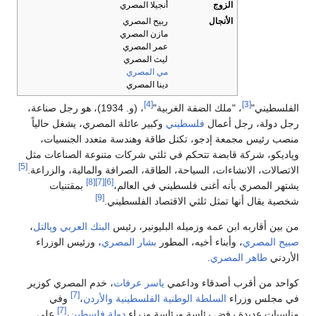
الزوج
أنجيلا المصري
الأنجال
ربيح المصري
مازن المصري
عمر المصري
ليث المصري
مي المصري
دينا المصري
[4]
[3]
الفلسطيني"
، "ملك الضفة الغربية"
، (و. 1934)، هو رجل صناعة،
رجل دولة، رجل أعمال
فلسطيني
وكبير عائلة المصري، يشغل حالياً
منصب رئيس مجمعة إدجو، تكتل طاقة وهندسة متعدد الجنسيات،
وپاديكو، شركة قابضة تتحكم في ثلثي شركات متنوعة الصناعات مثل
[5]
الاتصالات، الانشاءات، السياحة، الطاقة، الصرافة والمالية، والزراعة.
[8]
[7]
[6]
يشتهر المصري بأنه أغنى فلسطيني في العالم،
بمقتنيات
[9]
شخصية يقال أنها تمثل ثلثي الاقتصاد الفلسطيني.
من بين أقاربه ابن عمه وزميله البليونير، رئيس
البنك العربي
وپالتل
،
صبيح المصري
، وأبناء أخيه، المطور
بشار المصري
، ورئيس الوزراء
الأردني
طاهر المصري
.
كواحد من أقرب أصدقاء وداعمي
ياسر عرفات
، خدم المصري كوزير
[7]
في مجلس وزراء
السلطة الوطنية الفلسطينية
والأردن
،
وفي
[7]
مناسبات عديدة رفض رئاسة ورئاسة وزراء
دولة فلسطين
،
على