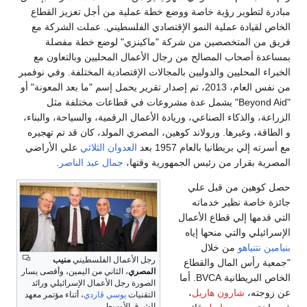
مبادرة لتطوير رؤية خاصة ووضع خطة عملية من أجل تعزيز القطاع
الخاص لقيادة عملية النمو الإقتصادي الفلسطيني. عملت الشركة مع
فريق من المتخصصين من شركة "ماكينزي" لوضع خطة مفصلة
بمساعدة أصحاب المصالح من رجال الأعمال المحليين وبالتعاون مع
الخبراء المحليين والدوليين بالمجالات الإقتصادية المختلفة. وفي نوفمبر
من نفس العام، 2013، تم إصدار تقرير يحمل إسم "ما بعد المعونة" أو
"Beyond Aid" يشمل عدة مشروعات في قطاعات مختلفة مثل
الزراعة، والذكاء الصناعي، وريادة الأعمال الرقمية، والسياحة، والبناء،
و الطاقة، وغيرها. ورولاند كوهين، المصري المولد، كان قد تم تهجيره
مع أسرته إلي بريطانيا بالعام 1957 بعد
العدوان الثلاثي
علي الأراضي
المصرية بقرار من رئيس الجمهورية وقتها،
جمال عبد الناصر
.
حصل كوهين من قبل علي
جائزة خاصة نظير خدماته
التي قدمها إلي قطاع الأعمال
الإسرائيلي والتي منحها إياه
بنيامين نتنياهو
من خلال
رجل الأعمال الفلسطيني
منيب
"جمعية رأس المال والقطاع
المصري
، الثاني من اليمين، وأقصى يسار
الخاص البريطانية BVCA. أما
الصورة رجل الأعمال الإسرائيلي ورائد
عن زوجته،
شارون هاريل
،
التقنيات
يوسي ڤاردي
، أثناء مؤتمر معهد
الشرق الأوسط.