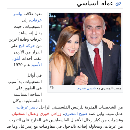
عمله السياسي
تعود علاقته
بياسر
عرفات
، إلى
السبعينيات، حيث
يقال إنه ساعد
عرفات وقادة آخرين
من
حركة فتح
على
الفرار من الأردن
عقب أحداث
أيلول
الأسود
عام 1970.
في أوائل
التسعينيات، بدأ منيب
في الظهور على
منيب المصري مع
نانسي عجرم
.
الساحة السياسية
الفلسطينية، وكان
من الشخصيات المقربة للرئيس الفلسطيني الراحل
ياسر عرفات
،
عمل منيب وابن عمه
صبيح المصري
،
وزاهي خوري
ونضال السختيان
،
وعشرات من كبار رجال الأعمال الفلسطينيين في الخارج على التقرب
من عرفات، ومحاولة إقناعه بالدخول في مفاوضات مع إسرائيل وما قد