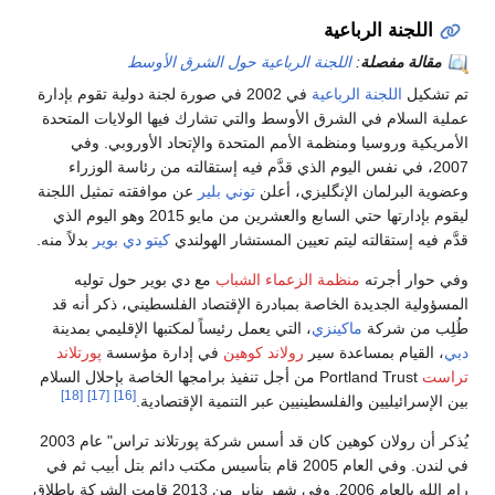
اللجنة الرباعية
مقالة مفصلة
:
اللجنة الرباعية حول الشرق الأوسط
تم تشكيل
اللجنة الرباعية
في 2002 في صورة لجنة دولية تقوم بإدارة
عملية السلام في الشرق الأوسط والتي تشارك فيها الولايات المتحدة
الأمريكية وروسيا ومنظمة الأمم المتحدة والإتحاد الأوروبي. وفي
2007، في نفس اليوم الذي قدَّم فيه إستقالته من رئاسة الوزراء
وعضوية البرلمان الإنگليزي، أعلن
توني بلير
عن موافقته تمثيل اللجنة
ليقوم بإدارتها حتي السابع والعشرين من مايو 2015 وهو اليوم الذي
قدَّم فيه إستقالته ليتم تعيين المستشار الهولندي
كيتو دي بوير
بدلاً منه.
وفي حوار أجرته
منظمة الزعماء الشباب
مع دي بوير حول توليه
المسؤولية الجديدة الخاصة بمبادرة الإقتصاد الفلسطيني، ذكر أنه قد
طُلِب من شركة
ماكينزي
، التي يعمل رئيساً لمكتبها الإقليمي بمدينة
دبي
، القيام بمساعدة سير
رولاند كوهين
في إدارة مؤسسة
پورتلاند
تراست
Portland Trust من أجل تنفيذ برامجها الخاصة بإحلال السلام
[18]
[17]
[16]
بين الإسرائيليين والفلسطينيين عبر التنمية الإقتصادية.
يُذكر أن رولان كوهين كان قد أسس شركة پورتلاند تراس" عام 2003
في لندن. وفي العام 2005 قام بتأسيس مكتب دائم بتل أبيب ثم في
رام الله بالعام 2006. وفي شهر يناير من 2013 قامت الشركة بإطلاق