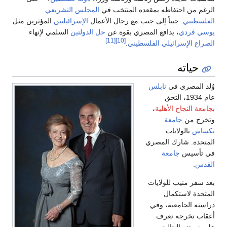
الرغم من احتفاظه بمقعده المنتخب في
المجلس التشريعي
الفلسطيني
. جنباً إلى جنب مع رجال الأعمال
الإسرائيليين
المؤثرين مثل
يوسي ڤردي
، يدافع المصري بقوة عن
حل الدولتين
السلمي لإنهاء
[11]
[10]
الصراع الإسرائيلي الفلسطيني
.
حياته
وُلد المصري في
نابلس
عام 1934، التحق
بجامعة النجاح الأهلية
،
وتخرج من
جامعة
تكساس
بالولايات
المتحدة. شارك المصري
في تأسيس
جامعة
القدس
.
بعد سفر منيب للولايات
المتحدة لاستكمال
دراسته الجامعية، وفي
أعقاب تخرجه تعرف
على زوجته الحالية،