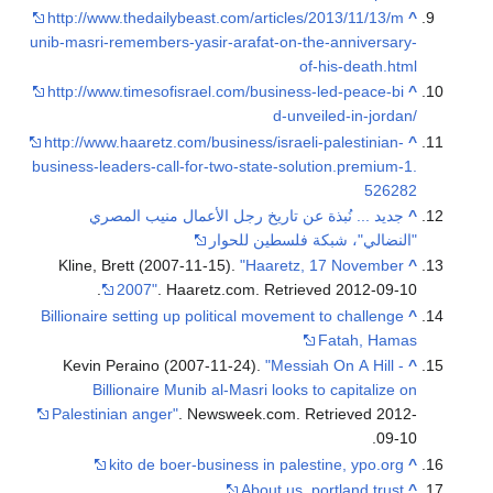
http://www.thedailybeast.com/articles/2013/11/13/m
^
unib-masri-remembers-yasir-arafat-on-the-anniversary-
of-his-death.html
http://www.timesofisrael.com/business-led-peace-bi
^
d-unveiled-in-jordan/
http://www.haaretz.com/business/israeli-palestinian-
^
business-leaders-call-for-two-state-solution.premium-1.
526282
^
جديد ... نُبذة عن تاريخ رجل الأعمال منيب المصري
"النضالي"، شبكة فلسطين للحوار
Kline, Brett (2007-11-15).
"Haaretz, 17 November
^
.
2007"
. Haaretz.com
. Retrieved
2012-09-10
Billionaire setting up political movement to challenge
^
Fatah, Hamas
Kevin Peraino (2007-11-24).
"Messiah On A Hill -
^
Billionaire Munib al-Masri looks to capitalize on
Palestinian anger"
. Newsweek.com
. Retrieved
2012-
.
09-10
kito de boer-business in palestine, ypo.org
^
About us, portland trust
^