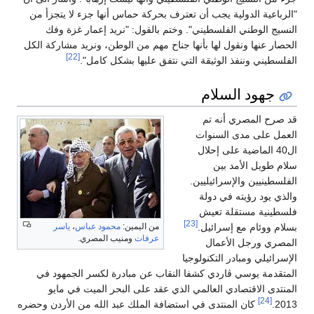
"الرباعية الدولية يجب أن تعترف بحركة حماس أنها جزء لا يتجزأ من
النسيج الوطني الفلسطيني". وختم بالقول: "نريد إعمار غزة وفك
الحصار عنها ونقول لها بأنها جناح مهم من الوطن، ونريد مشاركة الكل
[22]
الفلسطيني وننفذ الوثيقة التي نتفق عليها بشكل كامل".
جهود السلام
قد صرح المصري أنه تم
العمل على مدى السنوات
ال40 الماضية على إحلال
سلام طويل الأمد بين
الفلسطينيين والإسرائيليين.
والذي يود رؤيته في دولة
فلسطينية مستقلة تعيش
[23]
من اليمين:
محمود عباس
،
ياسر
بسلام ووئام مع إسرائيل.
عرفات
ومنيب المصري.
المصري ورجل الأعمال
الإسرائيلي ومبادر التكنولوجيا
المتقدمة يوسي ڤاردي كشفا النقاب عن مبادرة لكسر الجمهود في
المنتدى الاقتصادي العالمي الذي عقد على البحر الميت في مايو
[24]
2013.
كان المنتدى في استضافة الملك عبد الله من الأردن وحضره