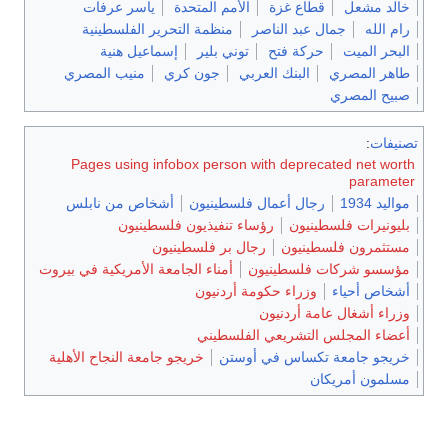
خالد مشعل
قطاع غزة
الأمم المتحدة
ياسر عرفات
رام الله
جمال عبد الناصر
منظمة التحرير الفلسطينية
البحر الميت
حركة فتح
توني بلير
إسماعيل هنية
طاهر المصري
البنك العربي
جون كري
منيب المصري
صبيح المصري
تصنيفات
:
Pages using infobox person with deprecated net worth
parameter
مواليد 1934
رجال أعمال فلسطينيون
أشخاص من نابلس
بليونيرات فلسطينيون
رؤساء تنفيذيون فلسطينيون
مستثمرون فلسطينيون
رجال بر فلسطينيون
مؤسسو شركات فلسطينيون
أمناء الجامعة الأمريكية في بيروت
أشخاص أحياء
وزراء حكومة أردنيون
وزراء أشغال عامة أردنيون
أعضاء المجلس التشريعي الفلسطيني
خريجو جامعة تكساس في أوستن
خريجو جامعة النجاح الأهلية
مسلمون أمريكان