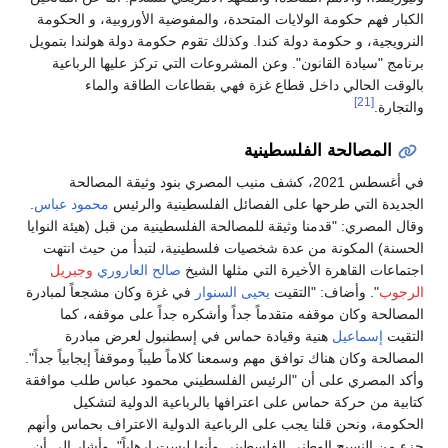
الكبار فهم حكومة الولايات المتحدة، والمفوضية الأوروبية، و الحكومة
النرويجية، و حكومة دولة كندا. وكذلك تقوم حكومة دولة هولندا بتمويل
برنامج "سيادة القانون". وعن المشروعات التي تركز عليها الرباعية
بالوقت الحالي داخل قطاع غزة فهي بقطاعات الطاقة والماء
[21]
والتجارة.
المصالحة الفلسطينية
في أغسطس 2021، كشف منيب المصري بنود وثيقة المصالحة
الجديدة التي طرحها على الفصائل الفلسطينية والرئيس
محمود عباس
.
وقال المصري: "قدمنا وثيقة للمصالحة الفلسطينية من قبل (هيئة النوايا
الحسنة) المكونة من عدة شخصيات فلسطينية، لتبدأ من حيث انتهت
اجتماعات القاهرة الأخيرة التي مثلها الشيخ
صالح العاروري
وجبريل
الرجوب
". وأضاف: "التقيت
يحيى السنوار
في غزة وكان مشجعاً لمبادرة
المصالحة وكان موقفه متقدماً جداً وأشكره جداً على موقفه، كما
التقيت
إسماعيل
هنية وقيادة حماس في إسطنبول لعرض مبادرة
المصالحة وكان هناك توافق مهم وسمعنا كلاماً طيباً وموقفاً إيجابياً جداً".
وأكد المصري على أن "الرئيس الفلسطيني محمود عباس طلب موافقة
كتابية من حركة حماس على اعترافها بالرباعية الدولية لتشكيل
الحكومة، ونحن قلنا يجب على الرباعية الدولية الاعتراف بحماس وأنهم
جزء من النسيج الوطني الفلسطيني وأنها ليست إرهاباً". وأشار الى أن