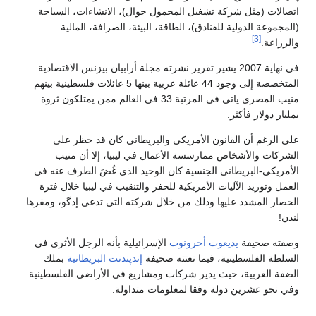
اتصالات (مثل شركة تشغيل المحمول جوال)، الانشاءات، السياحة
(المجموعة الدولية للفنادق)، الطاقة، البيئة، الصرافة، المالية
[3]
والزراعة.
في نهاية 2007 يشير تقرير نشرته مجلة أرابيان بيزنس الاقتصادية
المتخصصة إلى وجود 44 عائلة عربية بينها 5 عائلات فلسطينية بينهم
منيب المصري ياتي في المرتبة 33 في العالم ممن يمتلكون ثروة
بمليار دولار فأكثر.
على الرغم أن القانون الأمريكي والبريطاني كان قد حظر على
الشركات والأشخاص ممارسسة الأعمال في ليبيا، إلا أن منيب
الأمريكي-البريطاني الجنسية كان الوحيد الذي غُضَ الطرف عنه في
العمل وتوريد الآليات الأمريكية للحفر والتنقيب في ليبيا خلال فترة
الحصار المشدد عليها وذلك من خلال شركته التي تدعى إدگو، ومقرها
لندن!
وصفته صحيفة
يديعوت أحرونوت
الإسرائيلية بأنه الرجل الأثرى في
السلطة الفلسطينية، فيما نعتته صحيفة
إندپندنت البريطانية
بملك
الضفة الغربية، حيث يدير شركات ومشاريع في الأراضي الفلسطينية
وفي نحو عشرين دولة وفقا لمعلومات متداولة.