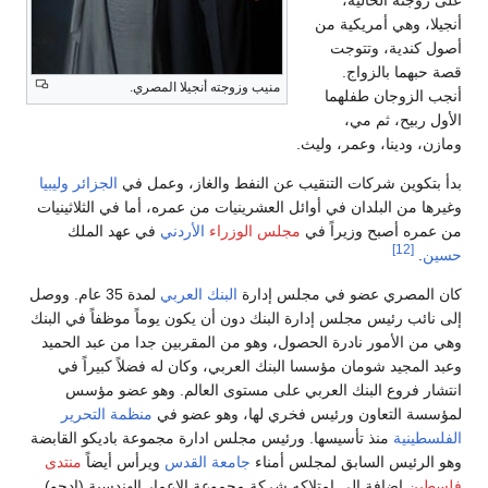
أنجيلا، وهي أمريكية من
أصول كندية، وتتوجت
قصة حبهما بالزواج.
منيب وزوجته أنجيلا المصري.
أنجب الزوجان طفلهما
الأول ربيح، ثم مي،
ومازن، ودينا، وعمر، وليث.
بدأ بتكوين شركات التنقيب عن النفط والغاز، وعمل في
الجزائر
وليبيا
وغيرها من البلدان في أوائل العشرينيات من عمره، أما في الثلاثينيات
من عمره أصبح وزيراً في
مجلس الوزراء
الأردني
في عهد الملك
[12]
حسين
.
كان المصري عضو في مجلس إدارة
البنك العربي
لمدة 35 عام. ووصل
إلى نائب رئيس مجلس إدارة البنك دون أن يكون يوماً موظفاً في البنك
وهي من الأمور نادرة الحصول، وهو من المقربين جدا من عبد الحميد
وعبد المجيد شومان مؤسسا البنك العربي، وكان له فضلاً كبيراً في
انتشار فروع البنك العربي على مستوى العالم. وهو عضو مؤسس
لمؤسسة التعاون ورئيس فخري لها، وهو عضو في
منظمة التحرير
الفلسطينية
منذ تأسيسها. ورئيس مجلس ادارة مجموعة باديكو القابضة
وهو الرئيس السابق لمجلس أمناء
جامعة القدس
ويرأس أيضاً
منتدى
فلسطين
إضافة إلى امتلاكه شركة مجموعة الإعمار الهندسية (ادجو)