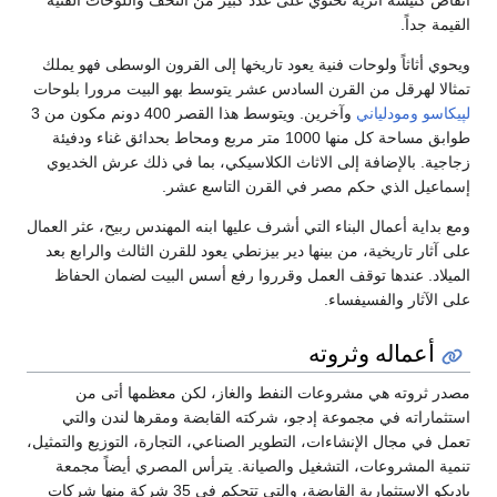
القيمة جداً.
ويحوي أثاثاً ولوحات فنية يعود تاريخها إلى القرون الوسطى فهو يملك
تمثالا لهرقل من القرن السادس عشر يتوسط بهو البيت مرورا بلوحات
لپيكاسو
ومودلياني
وآخرين. ويتوسط هذا القصر 400 دونم مكون من 3
طوابق مساحة كل منها 1000 متر مربع ومحاط بحدائق غناء ودفيئة
زجاجية. بالإضافة إلى الاثاث الكلاسيكي، بما في ذلك عرش الخديوي
إسماعيل الذي حكم مصر في القرن التاسع عشر.
ومع بداية أعمال البناء التي أشرف عليها ابنه المهندس ربيح، عثر العمال
على آثار تاريخية، من بينها دير بيزنطي يعود للقرن الثالث والرابع بعد
الميلاد. عندها توقف العمل وقرروا رفع أسس البيت لضمان الحفاظ
على الآثار والفسيفساء.
أعماله وثروته
مصدر ثروته هي مشروعات النفط والغاز، لكن معظمها أتى من
استثماراته في مجموعة إدجو، شركته القابضة ومقرها لندن والتي
تعمل في مجال الإنشاءات، التطوير الصناعي، التجارة، التوزيع والتمثيل،
تنمية المشروعات، التشغيل والصيانة. يترأس المصري أيضاً مجمعة
پاديكو الاستثمارية القابضة، والتي تتحكم في 35 شركة منها شركات