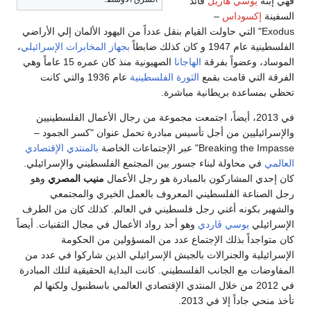
فهي إبنة
يوسي هاريل
قائد
السفينة
إكسوداس
–
Exodus" التي حاولت القيام بنقل عدداً من اليهود الألمان إلي الأراضي
الفلسطينية عام 1947 و كان كذلك ضابطاً
بجهاز المخابرات الإسرائيلي
،
الموساد، وعضواً بفرقة
الهاجانا
الصهيونية منذ كان عمره 15 عاماً وهي
الفرقة التي قامت بقمع
الثورة الفلسطينية
عام 1936 والتي كانت
تحظي بمساعدة بريطانية مباشرة.
في 2013، أيضاً، اجتمعت مجموعة من رجال الأعمال الفلسطينيين
والإسرائيليين من أجل تأسيس مبادرة تحمل عنوان "كسر الجمود –
Breaking the Impasse" عبر الإجتماعات الخاصة
بالمنتدي الإقتصادي
العالمي
في محاولة لبناء جسور بين المجتمع الفلسطيني والإسرائيلي.
كان إحدي المشاركون بالمبادرة هو رجل الأعمال
منيب المصري
وهو
رجل الصناعة الفلسطيني المعروف بالعمل الخيري والمجتمعي
والشهير بكونه أغني رجل فلسطيني في العالم. كذلك كان من الطرف
الإسرائيلي
يوسي ڤاردي
وهو أحد رواد الأعمال في مجال التقنيات. أيضاً
كان متواجداً بذلك الإجتماع عدد من المسؤولين من الحكومة
الإسرائيلية والجنرالات بالجيش الإسرائيلي الذين شاركوا في عدد من
المفاوضات مع الجانب الفلسطيني. كانت البداية الحقيقية لتلك المبادرة
في 2012 من خلال المنتدي الإقتصادي العالمي باسطنبول ولكنها لم
تأخذ منحي جاداً إلا في 2013.