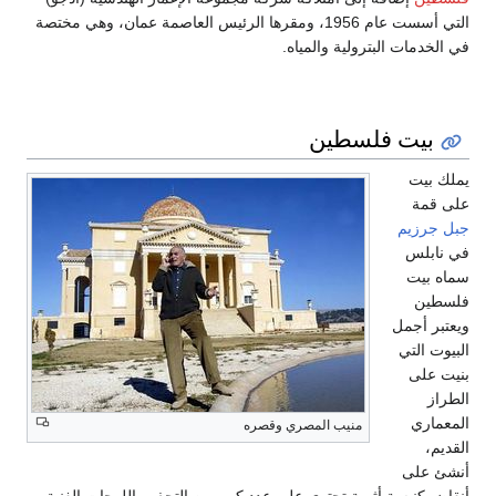
التي أسست عام 1956، ومقرها الرئيس العاصمة عمان، وهي مختصة
في الخدمات البترولية والمياه.
بيت فلسطين
يملك بيت
على قمة
جبل جرزيم
في نابلس
سماه بيت
فلسطين
ويعتبر أجمل
البيوت التي
بنيت على
الطراز
المعماري
منيب المصري وقصره
القديم،
أنشئ على
أنقاض كنيسة أثرية تحتوي على عدد كبير من التحف واللوحات الفنية