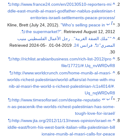
http://www.france24.com/en/20130510-reporters-mi
^
ddle-east-munib-al-masri-godfather-nablus-palestinian-t
erritories-israeli-settlements-peace-process/
أ
ب
Kline, Brett (July 24, 2012).
"Who's selling peace in
^
.
the supermarket?"
. Retrieved
August 12,
2012
^
"
"ملك الضفة الغربية".. رجل الأعمال الفلسطيني منيب
المصري"
.
فرانس 24
. 2019-04-01
. Retrieved
2024-05-
.
30
http://richlist.arabianbusiness.com/rich-list-2012/pro
^
file/17721/#.Uq_nvWRDvR8
http://www.worldcrunch.com/home-munib-al-masri-
^
worlds-richest-palestinian/world-affairs/at-home-with-mu
nib-al-masri-the-world-s-richest-palestinian-/c1s4014/#.
Uq_nqWRDvR8
أ
ب
ت
http://www.timesofisrael.com/despite-reputatio
^
n-as-peacenik-the-worlds-richest-palestinian-has-some-
tough-love-for-israel/
http://www.jta.org/2012/11/13/news-opinion/israel-m
^
iddle-east/from-his-west-bank-italian-villa-palestinian-bill
ionaire-munib-al-masri-calls-for-peace