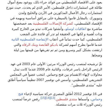
يعود على الاقتصاد الفلسطيني من فوائد جراء ذلك، ووعود بضخ أموال
طائلة في استثمارات داخل فلسطين، الأمر الذي لم يحدث، حيث تتوزع
استثمارات رجال الأعمال المذكورين في الأردن والخليج ولندن
ونيويورك. بالمقابل قاموا بالسيطرة على مرافق أساسية ومهمة في
الإقتصاد الفلسطيني،
كشركة الإتصالات الفلسطينية
بعد خصخصتها
مباشرة مع
اتفاقيات اوسلو
، وأنشئوا شركات تبدو من الخارج كبيرة
وذات أهمية و لكنها في الحقيقة لم تدر أي فائدة على الشعب
الفلسطيني، كما حدث تماماً في أعقاب
الإنتفاضة الفلسطينية الثانية
عندما قاموا بطرح أسهم لشركة
باديكو القابضة
وبنك الرفاه
والتي
ارتفعت بشكل كبير وسريع ومن ثم تم تفريغها من قيمتها بين ليلة
وضحاها.
تمَّ ترشيحه لمنصب رئيس الوزراء مرتين: الأولى عام 2003 في عهد
الرئيس الراحل ياسر عرفات، والثانية عام 2008 عندما كانت تبذل
محاولات لإنهاء الانقسام بين فتح وحماس. انتخب عضواً في المجلس
التشريعي الفلسطيني، وأسس في نوفمبر 2007 تنظيماً سياسياً أطلق
عليه "منتدى فلسطين".
في 16 نوفمبر 2012 أطلق المصري حركة سياسية لإحياء
فتح
[15]
[14]
[13]
وحماس
، وأسماها
منتدى فلسطين
.
رفض عرضاً لمنصب
رئيس الوزراء ثلاث مرات منفصلة.