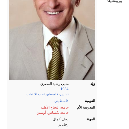
وروتشيلد
وُلِدَ
منيب رشيد المصري
1934
نابلس
،
فلسطين تحت الانتداب
القومية
فلسطيني
المدرسة الأم
جامعة النجاح الأهلية
جامعة تكساس، أوستن
المهنة
رجل أعمال
رجل بر