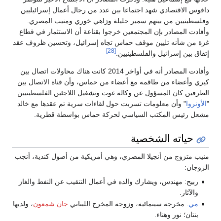
دافوس الاقتصادي شهد اجتماعا بين عدد من رجال أعمال إسرائيليين
وفلسطينيين من بينهم سمير حليلة وزاهي خوري ومنيب المصري.
وأفادت المصادر بإن المجتمعين خرجوا بقناعة أن الاستثمار في قطاع
غزة من شأنه تليين موقف حماس تجاه إسرائيل، وتحسين ظروف عقد
[28]
إتفاق بين إسرائيل والفلسطينيين.
وأفادت المصادر أنه في أواخر 2014 كانت هناك محاولات اتصال بين
كيري وأعضاء من طاقمه مع أعضاء من حماس، وأن قناة الاتصال بين
الطرفين كان المسؤول عن وكالة غوث وتشغيل اللاجئين الفلسطينيين
"
الأونروا
" وأن معلومات تسربت حول لقاءات سرية تم عقدها مع خالد
مشعل رئيس المكتب السياسي لحركة حماس بواسطة قطرية.
حياته الشخصية
منيب متزوج من أنجيلا المصري، وهي أمريكية من أصول كندية، أنجب
الزوجان:
ربيح: مهندس، ويشارك والده في أعمال التنقيب عن النفط والغاز
والآثار.
مي
: مخرجة سينمائية، وزوجة المخرج اللبناني
جان شمعون
، ولديها
بنتان؛ نور وهناء.