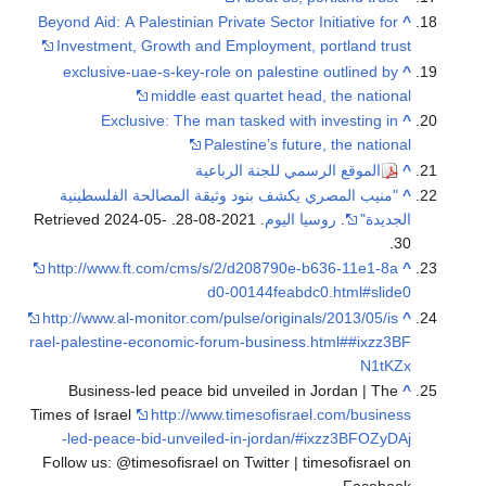
Beyond Aid: A Palestinian Private Sector Initiative for
^
Investment, Growth and Employment, portland trust
exclusive-uae-s-key-role on palestine outlined by
^
middle east quartet head, the national
Exclusive: The man tasked with investing in
^
Palestine’s future, the national
^
الموقع الرسمي للجنة الرباعية
^
"منيب المصري يكشف بنود وثيقة المصالحة الفلسطينية
الجديدة"
.
روسيا اليوم
. 2021-08-28
. Retrieved
2024-05-
.
30
http://www.ft.com/cms/s/2/d208790e-b636-11e1-8a
^
d0-00144feabdc0.html#slide0
http://www.al-monitor.com/pulse/originals/2013/05/is
^
rael-palestine-economic-forum-business.html##ixzz3BF
N1tKZx
Business-led peace bid unveiled in Jordan | The
^
Times of Israel
http://www.timesofisrael.com/business
-led-peace-bid-unveiled-in-jordan/#ixzz3BFOZyDAj
Follow us: @timesofisrael on Twitter | timesofisrael on