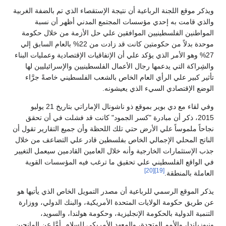
ويذكر موقع اللجنة الرباعية أن نتيجة الإستقصاء الذي تم بالضفة الغربية
والذي قامت به إحدي مؤسسات المجتمع المدني أظهر أن نسبة
المواطنين الفلسطينيين الموافقين علي حل الأزمة من خلال حكومة
موحدة بدلاً من حكومتين كانت قد زادت من 22% بالعام السابق إلي
27% وهو الأمر الذي يؤكد علي أن الإتفاقيات الإقتصادية وعمليات البناء
والشِراكة التي يدعمها رجال الأعمال الفلسطينيين والإسرائيليين لها
تأثير كبير علي الرأي العام الخاص بالشعب الفلسطيني خاصةً جرَّاء
الوضع الإقتصادي السيء الذي يعيشونه.
وفي لقاء مع دي بوير بموقع ذو ناشونال الإماراتي بتاريخ 21 يوليو
2015، ذكر أن مبادرة "كسر الجمود" كانت قد فشلت في أن تحقق
نجاحاً ملموساً علي الأرض حتي تلك اللحظة وأن جميع التقارير تقول أن
الناتج المحلي الإجمالي الخاص بفلسطين قادر علي التضاعف من خلال
جذب الإستثمارات الخارجية وأنه خلال العامين القادمين سيعمل التغيير
في الواقع الفلسطيني علي تحقيق ما ترغب فيه المؤسسات القوية
[20]
[19]
العاملة بالمنطقة.
يذكر الموقع الرسمي للرباعية أن مصدر التمويل الخاص الذي يأتيها هو
عن طريق حكومة الولايات المتحدة الأمريكية، والبنك الدولي، ووزارة
التنمية الدولية بالحكومة الإنجليزية، وحكومة هولندا، والسويد،
ونيوزيلندا، والأمم المتحدة، والمعهد الأمريكي للسلام. أمَّا عن المانحين