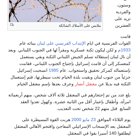
ستون،
الفردية
زيد على
لعشرين
ملابس على الأسلاك الشائكة
امت
لقوات الفرنسية في ايام
الإنتداب الفرنسي على لبنان
ببنائه عام
193م
و لكن ليكون ثكنة عسكرية ومقراً لها في الجنوب اللبناني. وبعد
ن نال لبنان إستقلاله تسلم الجيش اللبناني الثكنة وبقي يستعمل
معسكر إلى أن قامت إسرائيل بإجتياح الجنوب اللبناني، فقامت
إستعماله كمركز تحقيق واستجواب. عام
1985
انسحبت إسرائيل
زئياً من جنوب لبنان وبقيت بلدة الخيام تحت سيطرتها، فتم إستعمال
لثكنة فيه بديلا عن
معتقل أنصار
وعرف بعدها بإسم معتقل الخيام.
لغ عدد من تم إحتجازهم في المعتقل ثلاثة آلاف شخص، منهم أربعمائة
مرأة، وأطفال بإعمار أقل من الثانية عشرة، وكهول تعدوا العقد
سابع. قتل منهم 22 شخص تحت التعذيب.
وم الثلاثاء الموافق
23 مايو
2000
هربت القوة المسيطرة على
لمعتقل بعد الإنسحاب الإسرائيلي المفاجئ واقتحم الأهالي المعتقل
لقوا 140 أسيرا بقوا في المعتقل.