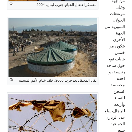
ن جهة
معسكر اعتقال الخيام. جنوب لبنان، 2004.
على
رتفعات
لجولان
لسورية من
لجهة
لأخرى.
تكون من
مس
نايات تقع
ول ساحة
ئيسية، و
حدة
بقايا المعتقل بعد حرب 2006، خلف خيام الأمم المتحدة
خصصة
سجن
لنساء
أربعة
لرجال، يبلغ
دد الزنازن
لجماعية
بع