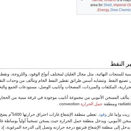
area for
Shell
,
Imperial Oi
Energy
,
Dow Chemic
ر النفط
ية للمنتجات النهائية، مثل مجال الغليان لمختلف أنواع الوقود، واللزوجة، ونقطة
صنيع النفط. وتتشابه أسس طرائق تقطير النفط الخام وتتألف من وحدات التقطير ال
الحرارية، المكثفات والمبردات، المضخات وأنابيب الوصل، مستودعات الجمع والت
ة: يتألف المسخن الأنبوبي من مجموعة أنابيب موجودة في غرفة مبنية من الحجارة
حمل الحرارة
conveotion .
 زيت وإما غاز
وقود
. تعطي منطقة الإشعاع غازات احترا
سخن الأنبوبي، ويدخل منطقة حمل الحرارة حيث يسخن تسخيناً أولياً بوساطة غا
 يدخل إلى منطقة الإشعاع فترتفع درجة حرارته وتصل إلى الدرجة المرغوبة، إذ 