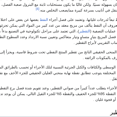
ن بسهولة نسبيًا. ولكن غالبًا ما يكون مستحلبات ثابتة مع البترول صعبة الفصل،
[4]
نقل في أنابيب بسرعة كبيرة ممايصعب التخلص منه.
ط تبعاً لدرجات غليانها، وتعتمد على فصل أجزاء
النفط
بعضها عن بعض على اختلا
لمعروف أن النفط يتألف من مزيج معقد من عدد كبير من المواد التي يمكن تجزئت
مليات التصفية (
التقطير
)، التي تعتمد على مراحل تكنولوجية في التصنيع بدءاً
ل المزيج بتيارٍ متساوٍ وتيار متعاكس وتعيين نسبة الارتداد وعدد السطوح النظ
ن المنحى الحقيقي الناتج من تقطير المنتج النفطي تحت شروط قاسية، ويجزأ إلى
ف بالمكونات الزائفة .
ن الوسطى والكثافات والكتل الجزئية النسبية لتلك الأجزاء أو تحسب بالطرائق الم
المختلفة يتوجب تتطابق نقطة نهاية منحني الغليان الحقيقي للجزء الأخف مع ن
ثقل .
لأجزاء يتطلب عدداً كبيراً من صواني التقطير، وعند تقويم شدة فصل برج التقطي
من منحني الغليان بين النقطة 95% للجزء الخفيف والنقطة 5% للجزء الثقيل التالي، يمكن أن يو
أو فجوة غليان .
ير