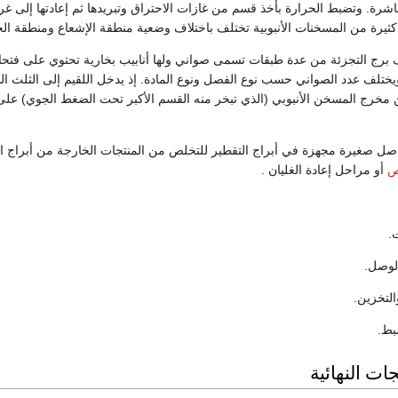
اشرة. وتضبط الحرارة بأخذ قسم من غازات الاحتراق وتبريدها ثم إعادتها إلى غر
 كثيرة من المسخنات الأنبوبية تختلف باختلاف وضعية منطقة الإشعاع ومنطقة ال
تألف برج التجزئة من عدة طبقات تسمى صواني ولها أنابيب بخارية تحتوي على فتح
يختلف عدد الصواني حسب نوع الفصل ونوع المادة. إذ يدخل اللقيم إلى الثلث ا
من مخرج المسخن الأنبوبي (الذي تبخر منه القسم الأكبر تحت الضغط الجوي) ع
اصل صغيرة مجهزة في أبراج التقطير للتخلص من المنتجات الخارجة من أبراج ال
ص
أو مراحل إعادة الغليان .
ات النهائية