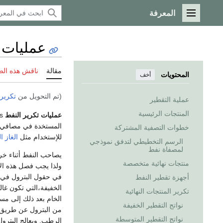
المعرفة
القائمة الرئيسية
عمليات ت
مقالة
ناقش هذه ال
المحتويات
أخف
(تم التحويل من
تكرير 
عملية التقطير
المنتجات الرئيسية
عمليات تكرير النفط
Petroleum refining processes، هي عمليات
المستخدة في مصافي ال
خطوات التصفية المشتركة
للإستخدام مثل
الغاز 
الرسم التخطيطي لتدفق نموذجي
لمصفاة نفط
يصاحب النفط أثناء خ
منتجات نهائية متخصصة
ولذا يجب فصل هذه الأش
في حقول البترول في م
أجهزة تقطير النفط
الخفيفة،التي تكون غالب
تكرير المنتجات النهائية
الخام بعد ذلك إلى مس
نواتج التقطير الخفيفة
من البترول عن طريق غ
نواتج التقطير المتوسطة