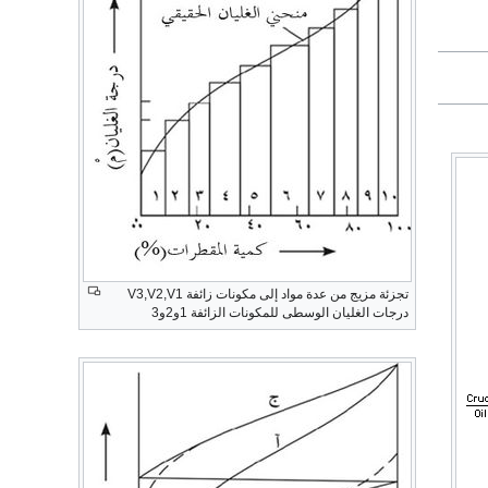
تجزئة مزيج من عدة مواد إلى مكونات زائفة V3,V2,V1
درجات الغليان الوسطى للمكونات الزائفة 1و2و3