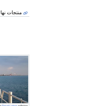
منتجات نها
or
Great Lakes
refining