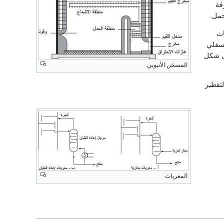
فة
حمل.
ات
لسفلي
لى شكل
المسخن الأنبوبي
تقطير
المعريات