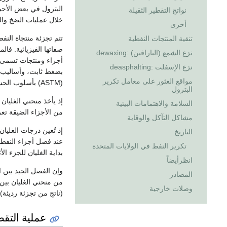
البترول في بعض الأحيا
نواتج التقطير الثقيلة
خلال عمليات الضخ وال
أخرى
تتم تجزئة منتجاة النف
تنقية المنتجات النفطية
صفاتها الفيزيائية. فا
نزع الشمع (البارافين) :dewaxing
أجزاء ومنتجات تسمى ع
نزع الإسفلت :deasphalting
بضغط ثابت، وأساليب فص
مواقع العثور على معامل تكرير
(ASTM) بأسلوب الحساب التقريبي لأبراج التقطير .
البترول
إذ يأخذ منحني الغليا
السلامة والاهتمامات البيئية
من الأجزاء الضيقة تعر
مشاكل التآكل والوقاية
إذ تُعين درجات الغليا
التاريخ
عند فصل أجزاء النفط 
تكرير النفط في الولايات المتحدة
بداية الغليان للجزء الأ
انظرأيضاً
وإن الفصل الجيد بين ا
المصادر
وصلات خارجية
(ناتج من تجزئة رديئة) 
عملية التقط