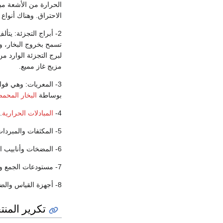
الحرارة من الأشعة مب
الاحتراق. وهناك أنواع
2- أبراج التجزئة: ي
تسمح بخروج البخار، و
لبرج التجزئة الوارد 
مزيج غاز مميع.
3- المعريات: وهي فو
بوساطة
البخار المحم
4-
المبادلات الحرارية
.
5- المكثفات والمبردات.
6- المضخات وأنابيب الوصل.
7- مستودعات الجمع والتخزين.
8- أجهزة القياس والضبط.
تكرير المنتج