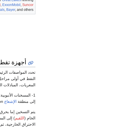
l
,
ExxonMobil
,
Suncor
als
,
Bayer
, and others.
أجهزة تقطي
تحدد المواصفات الرئيس
النفط في أولى مراحل ت
المعريات، المبادلات 
1- المسخنات الأنبوبي
إلى منطقة
الإشعاع
radiation ومنطقة
يتم التسخين إما بحرق
الخام (
اللقيم
) إلى الم
الاحتراق الخارجية، ثم