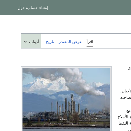
إنشاء حساب
دخول
اقرأ
عرض المصدر
تاريخ
أدوات
ى
حيان،
مصاحبة
فع
الأملاح
 النفط
اء من