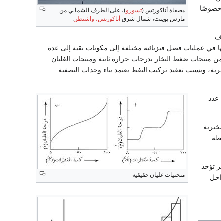
 خصوصًا
مصفاة أناكورتس (
تسورو
)، على الطرف الشمالي من
مارش پوينت، شمال شرق
أناكورتس، واشنطن
.
ف
ها في عمليات فصل فيزيائية مختلفة إلى مكونات نقية إلى عدة
 من منتجات ضغط البخار بدرجات حرارة ثابتة ومنتجات الغليان
رية، وبسبب تعقيد تركيب النفط يعتمد بناء وحدات التصفية
 عدد
خبرية.
قطة
ر تؤخذ
منحنيات غليان حقيقية
جد تداخل