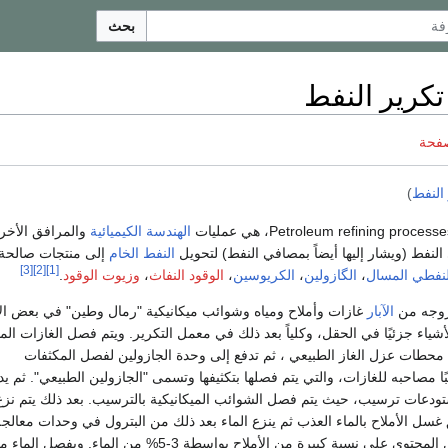
بحث
كرير النفط
صفحة
النفط
)
الهندسة الكيميائية
والمرافق الأخر
نفط (ويشار إليها أيضاً بمصافي النفط) لتحويل
النفط الخام
إلى منتجات صالحة
[3]
[2]
[1]
النفطي المسال
،
الگازولين
،
الكريوسين
،
الوقود النفاث
،
وزيوت الوقود
.
روجه من
الآبار
غازات وأملاح ومياه وشوائب ميكانيكية "رمال وطين" في بعض الأ
ياء جزئيًا في الحقل، وكلياً بعد ذلك في معمل التكرير. ويتم فصل الغازات ال
حطات عزل الغاز الطبيعي ، ثم تدفع إلى وحدة الجازولين لفصل المكثفات
ًا مصاحبه للغازات، والتي يتم فصلها بتكثيفها وتسمى "الجازولين الطبيعي". ثم يد
تودعات ترسيب، حيث يتم فصل الشوائب الميكانيكية بالترسيب. بعد ذلك يتم نزع 
سل الأملاح بالماء العذب ثم ينزع الماء بعد ذلك من البترول في وحدات معالجة
الرطب. ويعالج البترول المحتوي على نسبة كبيرة من الأملاح بواسطة 3-5% من الماء. ويفصل الم