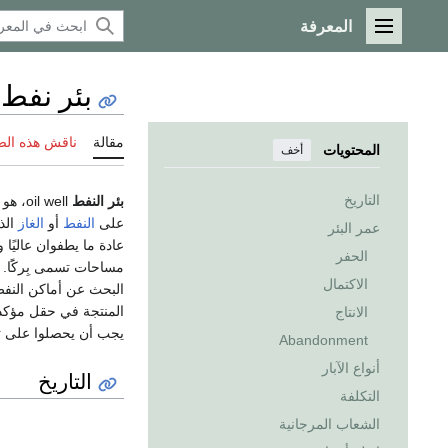
المعرفة
القائمة الرئيسية
بئر نفط
مقالة
ناقش هذه ال
المحتويات
أخف
التاريخ
بئر النفط
oil well، هو مصطلح عام لوصف أي جزء من سطح
على
النفط
أو
الغاز
الذ
عمر البئر
عادة ما يطفوان عاليً
الحفر
مساحات تسمى بِركًَا. 
الاكتمال
البحث عن أماكن النفط
المنتجة في حقل مؤكد. 
الانتاج
يجب أن يحصلوا على تد
Abandonment
أنواع الآبار
التاريخ
التكلفة
الشعاب المرجانية