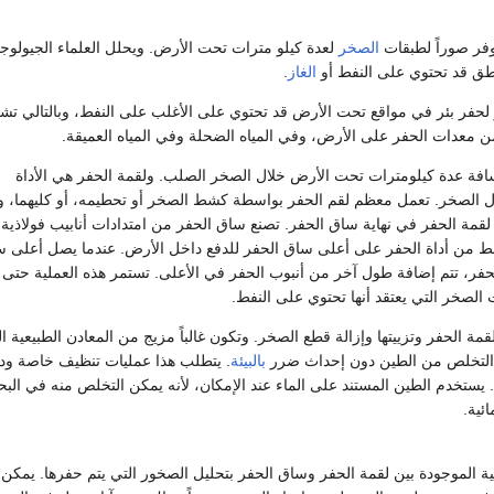
وفر صوراً لطبقات
الصخر
لعدة كيلو مترات تحت الأرض. ويحلل العلماء الجيولوج
طق قد تحتوي على النفط أو
الغاز
.
حفر بئر في مواقع تحت الأرض قد تحتوي على الأغلب على النفط، وبالتالي تش
ن معدات الحفر على الأرض، وفي المياه الضحلة وفي المياه العميقة.
سافة عدة كيلومترات تحت الأرض خلال الصخر الصلب. ولقمة الحفر هي الأداة
 الصخر. تعمل معظم لقم الحفر بواسطة كشط الصخر أو تحطيمه، أو كليهما، و
ع لقمة الحفر في نهاية ساق الحفر. تصنع ساق الحفر من امتدادات أنابيب فولاذية 
ط من أداة الحفر على أعلى ساق الحفر للدفع داخل الأرض. عندما يصل أعلى 
الحفر، تتم إضافة طول آخر من أنبوب الحفر في الأعلى. تستمر هذه العملية حتى
الصخر التي يعتقد أنها تحتوي على النفط.
لقمة الحفر وتزييتها وإزالة قطع الصخر. وتكون غالباً مزيج من المعادن الطبيعية ا
التخلص من الطين دون إحداث ضرر
بالبيئة
. يتطلب هذا عمليات تنظيف خاصة ود
 يستخدم الطين المستند على الماء عند الإمكان، لأنه يمكن التخلص منه في البح
ئية.
نية الموجودة بين لقمة الحفر وساق الحفر بتحليل الصخور التي يتم حفرها. يمكن