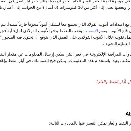
 مؤخرة لقمة الحفر لتغيير اتجاه الحفر تدريجياً. هناك حفر آبار تصل في العم
10 كيلومترات (6 أميال) وبعضها يصل إلى أكثر من 10 كيلومترات (6 أميال) من الجوانب إلى 
ع امتدادات أنبوب الفولاذ الذي تجتمع معاً لتشكل أنبوباً مجوفاً فارغاً ممتداً. يتم
قاع الأنبوب. يقوم
الاسمنت
وتحت الضغط بدفع الأنبوب الفولاذي لملء أية فجو
عمل ثقوب خلال الأنبوب الفولاذي على العمق الذي يتوقع أن تحتوي فيه الصخور 
لعملية التجويف.
ات المراقبة الإلكترونية في قعر البئر. يمكن إرسال المعلومات عن مقدار النف
تب بعيد. باستخدام هذه المعلومات، يمكن فتح الصمامات في آبار النفط وإغلاقها
ل (آبار النفط والغاز)
A
 النفط والغاز يمكن التعبير عنها بالمعادلات التالية: