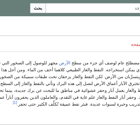
بحث
صفحة
الأرض
مجهز للوصول إلى الصخور التي ت
ي يمكن استخراجه. النفط والغاز الطبيعي كلاهما أخف من الماء. ومن أجل هذا ف
ا ويتسرَّبان من الأرض. لكن النفط والغاز يزحفان تحت طبقات سميكة من الصخور
تخترق الآبار أعماق الأرض لتصل إلى هذه البرك وتأتي بالنفط والغاز إلى السطح. 
 والغاز بعمل آبار وحفر عشوائية في مناطق ما للبحث عن برك جديدة، بينما تحف
وحفر آبار النفط والغاز علم غاية في التقدم، والعاملون الذين يحفرون آباراً عم
[1]
ريب وخبرة لسنوات عديدة. فبئر نفط عميقة تُكلِّف الكثير حتى تحفر.