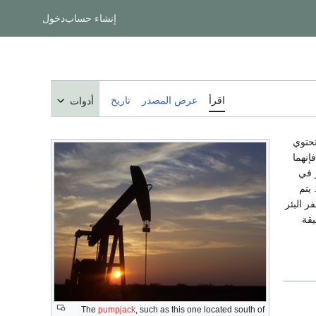
إنشاء حساب
دخول
اقرأ
عرض المصدر
تاريخ
أدوات
حتوي
إنهما
 في
يتم
ر البئر
يقة
The
pumpjack
, such as this one located south of