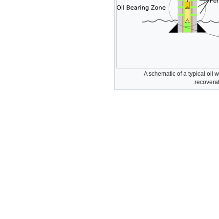
A schematic of a typical oil
recoverabl