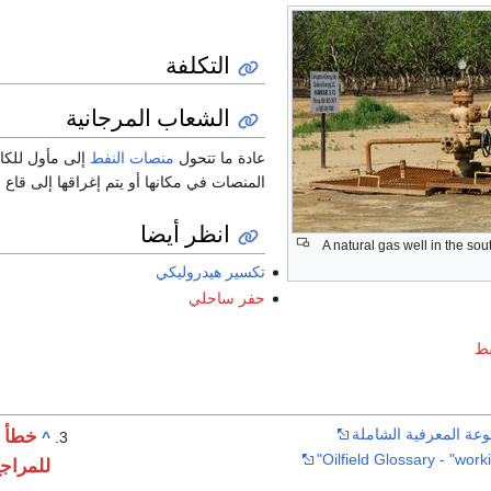
التكلفة
الشعاب المرجانية
عادة ما تتحول
منصات النفط
إلى مأول للكائ
المنصات في مكانها أو يتم إغراقها إلى قاع 
انظر أيضا
A natural gas well in the so
تكسير هيدروليكي
حفر ساحلي
فط
وعة المعرفية الشاملة
خطأ 
^
Oilfield Glossary - "worki
للمراج