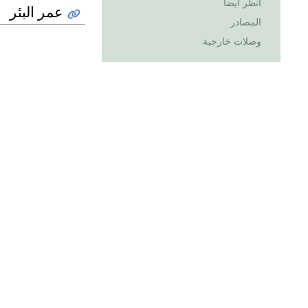
انظر أيضا
عمر البئر
المصادر
وصلات خارجية