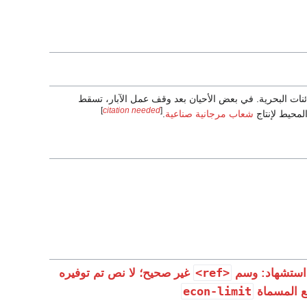
نات البحرية. في بعض الأحيان بعد وقف عمل الآبار، تسقط
]
citation needed
[
المحيط لإنتاج
شعاب مرجانية صناعية
.
<ref>
استشهاد: وسم
غير صحيح؛ لا نص تم توفيره
econ-limit
ع المسماة