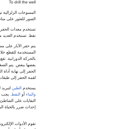
To drill the well
المسوحات الزلزالية ت
الصور للعثور على منا
تستخدم معدات الحفر ل
نفط. تستخدم العديد م
يتم حفر الآبار على م
المستخدمة للقطع خلال
بالحركة الدورانية. تق
بعضها ببعض. يتم الضغ
الحفر إلى نهاية أداة 
لقمة الحفر إلى طبقات 
يستخدم
الطين
لتبريد 
والماء
أو
النفط
. يجب 
النفايات على الشاطئ.
إحداث ضرر بالحياة الما
تقوم الأدوات الإلكترو