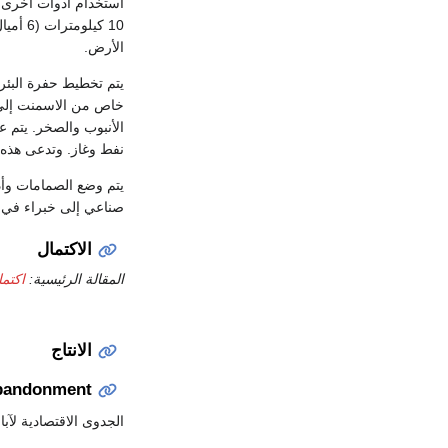
استخدام أدوات أخرى في
الأرض.
يتم تخطيط حفرة البئر م
خاص من الاسمنت إلى 
الأنبوب والصخر. يتم 
نفط وغاز. وتدعى هذه ا
يتم وضع الصمامات وأدو
صناعي إلى خبراء في مك
الاكتمال
المقالة الرئيسية:
اكتما
الانتاج
bandonment
الجدوى الاقتصادية لآبار