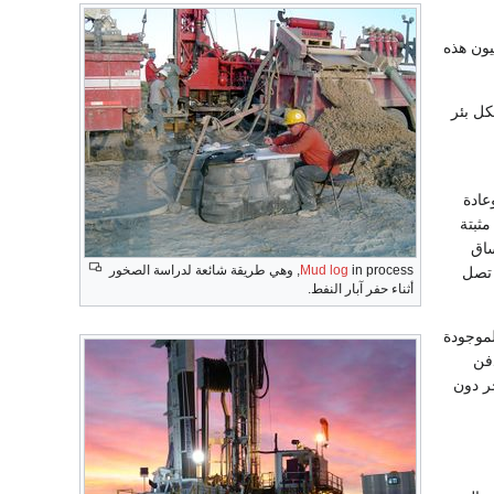
يون هذه
كل بئر
عادة
مثبتة
ساق
Mud log
in process, وهي طريقة شائعة لدراسة الصخور
 تصل
أثناء حفر آبار النفط.
لموجودة
فن
ر دون