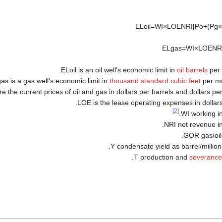
E
L
o
i
l
=
W
I
×
L
O
E
N
R
I
[
P
o
+
(
P
g
×
E
L
g
a
s
=
W
I
×
L
O
E
N
R
E
L
o
i
l
is an oil well's economic limit in
oil barrels
per 
g
a
s
is a gas well's economic limit in
thousand standard cubic feet
per m
e the current prices of oil and gas in dollars per barrels and dollars p
L
O
E
is the lease operating expenses in dollars
[2]
W
I
working int
N
R
I
net revenue int
G
O
R
gas/oil
Y
condensate yield as barrel/million
T
production and
severance