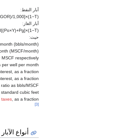
آبار النفط:
G
O
R
)
/
1
,
0
0
0
]
×
(
1
−
T
)
آبار الغاز:
I
[
(
P
o
×
Y
)
+
P
g
]
×
(
1
−
T
)
حيث:
month (bbls/month).
onth (MSCF/month).
er MSCF respectively.
 per well per month.
erest, as a fraction.
erest, as a fraction.
 ratio as bbls/MSCF.
 standard cubic feet.
 taxes
, as a fraction.
[3]
أنواع الآبار