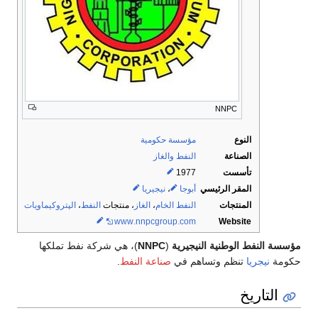
NNPC
النوع
مؤسسة حكومية
الصناعة
النفط والغاز
تأسست
1977
المقر الرئيسي
أبوجا
،
نيجيريا
المنتجات
النفط الخام
،
الغاز
، منتجات
النفط
،
الپتروكيماويات
www
.nnpcgroup
.com
Website
مؤسسة النفط الوطنية النيجيرية
(
NNPC
)، هي شركة نفط تملكها
حكومة
نيجريا
تنظم وتساهم في
صناعة النفط
.
التاريخ