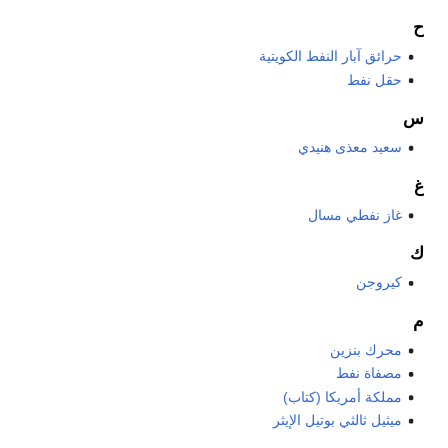
ح
حرائق آبار النفط الكويتية
حقل نفط
س
سعيد معذى هنيدي
غ
غاز نفطي مسال
ك
كيروجن
م
محرك بنزين
مصفاة نفط
مملكة أمريكا (كتاب)
ميثيل ثالثي بوتيل الإيثر