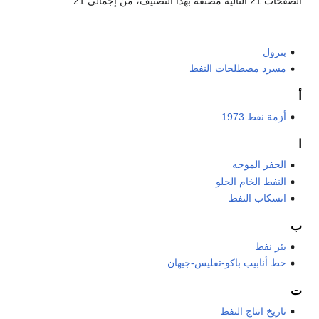
الصفحات 21 التالية مصنّفة بهذا التصنيف، من إجمالي 21.
بترول
مسرد مصطلحات النفط
أ
أزمة نفط 1973
ا
الحفر الموجه
النفط الخام الحلو
انسكاب النفط
ب
بئر نفط
خط أنابيب باكو-تفليس-جيهان
ت
تاريخ انتاج النفط