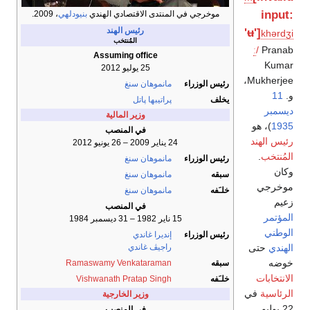
input:
موخرجي في المنتدى الاقتصادي الهندي
بنيودلهي
، 2009.
رئيس الهند
'ʉ']
k
h
ər
dʒ
i
المُنتخب
ː
/
Pranab
Assuming office
Kumar
25 يوليو 2012
Mukherjee،
رئيس الوزراء
مانموهان سنغ
و.
11
يخلف
پراتيبها پاتل
ديسمبر
وزير المالية
1935
)، هو
في المنصب
رئيس الهند
24 يناير 2009 – 26 يونيو 2012
المُنتخب
.
رئيس الوزراء
مانموهان سنغ
وكان
سبقه
مانموهان سنغ
موخرجي
خلـَفه
مانموهان سنغ
زعيم
في المنصب
المؤتمر
15 ناير 1982 – 31 ديسمبر 1984
الوطني
رئيس الوزراء
إنديرا غاندي
الهندي
حتى
راجيڤ غاندي
خوضه
سبقه
Ramaswamy Venkataraman
الانتخابات
خلـَفه
Vishwanath Pratap Singh
الرئاسية
في
وزير الخارجية
22 يوليو
في المنصب