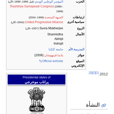
الحزب
المؤتمر الوطني الهندي
(قبل 1986; 1989–الآن)
Rashtriya Samajwadi Congress
(1986–
1989)
ارتباطات
الجبهة المتحدة
(1996–2004)
سياسية أخرى
United Progressive Alliance
(2004–الآن)
الزوج
Suvra Mukherjee
(1957–الآن)
الأنجال
Sharmistha
Abhijit
Indrajit
المدرسة الأم
جامعة كلكتا
جوائز
پادما ڤيبهوشان
(2008)
الموقع
Official website
الإلكتروني
[3]
[2]
[1]
2012.
Presidental styles of
پراناب موخرجي
النشأة