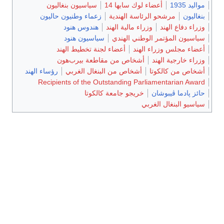
مواليد 1935
أعضاء لوك سابها 14
سياسيون بنغاليون
بنغاليون
مرشحو الرئاسة الهندية
زعماء وطنيون حاليون
وزراء دفاع الهند
وزراء مالية الهند
هندوس هنود
سياسيون المؤتمر الوطني الهندي
سياسيون هنود
أعضاء مجلس وزراء الهند
أعضاء لجنة تخطيط الهند
وزراء خارجية الهند
أشخاص من مقاطعة بيرب‌هون
أشخاص من كالكوتا
أشخاص من البنغال الغربي
رؤساء الهند
Recipients of the Outstanding Parliamentarian Award
حائز پادما ڤيبوشان
خريجو جامعة كالكوتا
سياسيو البنغال الغربي