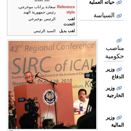
حياته العملية
Reference
سعادة پراناب موخرجي،
style
رئيس جمهورية الهند
السياسة
لقب
الرئيس بوخيرخي
التحدث
لقب بديل
السيد الرئيس
مناصب
حكومية
وزير
الدفاع
وزير
الخارجية
وزير
المالية