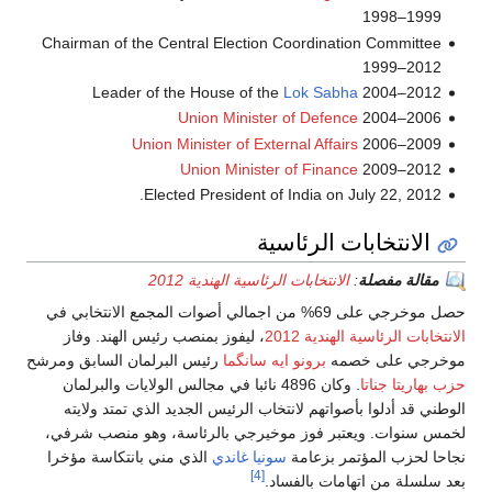
1998–1999
Chairman of the Central Election Coordination Committee
1999–2012
Leader of the House of the
Lok Sabha
2004–2012
Union Minister of Defence
2004–2006
Union Minister of External Affairs
2006–2009
Union Minister of Finance
2009–2012
Elected President of India on July 22, 2012.
الانتخابات الرئاسية
مقالة مفصلة
:
الانتخابات الرئاسية الهندية 2012
حصل موخرجي على 69% من اجمالي أصوات المجمع الانتخابي في
الانتخابات الرئاسية الهندية 2012
، ليفوز بمنصب رئيس الهند. وفاز
موخرجي على خصمه
برونو ايه سانگما
رئيس البرلمان السابق ومرشح
حزب بهاريتا جناتا
. وكان 4896 نائبا في مجالس الولايات والبرلمان
الوطني قد أدلوا بأصواتهم لانتخاب الرئيس الجديد الذي تمتد ولايته
لخمس سنوات. ويعتبر فوز موخيرجي بالرئاسة، وهو منصب شرفي،
نجاحا لحزب المؤتمر بزعامة
سونيا غاندي
الذي مني بانتكاسة مؤخرا
[4]
بعد سلسلة من اتهامات بالفساد.