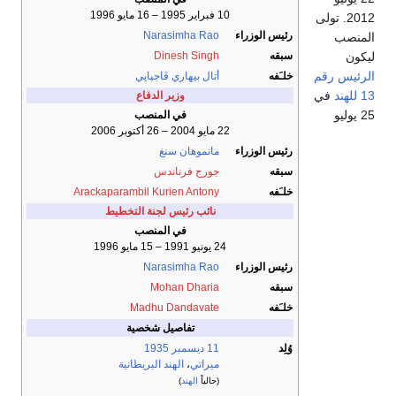
10 فبراير 1995 – 16 مايو 1996
2012. تولى
رئيس الوزراء
Narasimha Rao
المنصب
ليكون
سبقه
Dinesh Singh
الرئيس
رقم
خلـَفه
أتال بيهاري ڤاجپايي
13
للهند
في
وزير الدفاع
25 يوليو
في المنصب
22 مايو 2004 – 26 أكتوبر 2006
رئيس الوزراء
مانموهان سنغ
سبقه
جورج فرناندس
خلـَفه
Arackaparambil Kurien Antony
نائب رئيس لجنة التخطيط
في المنصب
24 يونيو 1991 – 15 مايو 1996
رئيس الوزراء
Narasimha Rao
سبقه
Mohan Dharia
خلـَفه
Madhu Dandavate
تفاصيل شخصية
وُلِد
11 ديسمبر
1935
ميراتي
،
الهند البريطانية
(حالياً
الهند
)