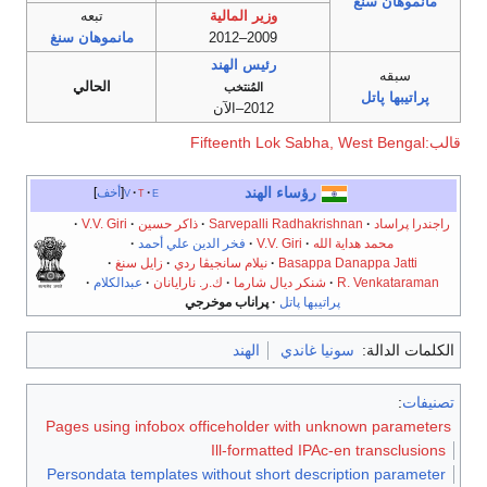
مانموهان سنغ
وزير المالية
تبعه
2009–2012
مانموهان سنغ
رئيس الهند
سبقه
الحالي
المُنتخب
پراتيبها پاتل
2012–الآن
قالب:Fifteenth Lok Sabha, West Bengal
رؤساء
الهند
e
t
v
أخف
راجندرا پراساد
·
Sarvepalli Radhakrishnan
·
ذاكر حسين
·
V.V. Giri
·
محمد هداية الله
·
V.V. Giri
·
فخر الدين علي أحمد
·
Basappa Danappa Jatti
·
نيلام سانجيڤا ردي
·
زايل سنغ
·
R. Venkataraman
·
شنكر ديال شارما
·
ك.ر. نارايانان
·
عبدالكلام
·
پراتيبها پاتل
·
پراناب موخرجي
الكلمات الدالة:
سونيا غاندي
الهند
تصنيفات
:
Pages using infobox officeholder with unknown parameters
Ill-formatted IPAc-en transclusions
Persondata templates without short description parameter