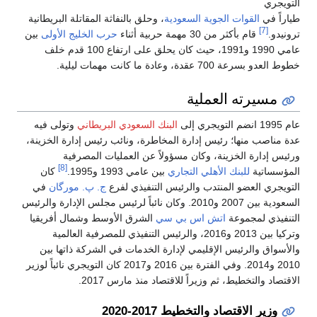
التويجري
طياراً في
القوات الجوية السعودية
، وحلق بالنفاثة المقاتلة البريطانية
[7]
ترونيدو.
قام بأكثر من 30 مهمة حربية أثناء
حرب الخليج الأولى
بين
عامي 1990 و1991، حيث كان يحلق على ارتفاع 100 قدم خلف
خطوط العدو بسرعة 700 عقدة، وعادة ما كانت مهمات ليلية.
مسيرته العملية
عام 1995 انضم التويجري إلى
البنك السعودي البريطاني
وتولى فيه
عدة مناصب منها؛ رئيس إدارة المخاطرة، ونائب رئيس إدارة الخزينة،
ورئيس إدارة الخزينة، وكان مسؤولاً عن العمليات المصرفية
[8]
المؤسساتية
للبنك الأهلي التجاري
بين عامي 1993 و1995.
كان
التويجري العضو المنتدب والرئيس التنفيذي لفرع
ج. پ. مورگان
في
السعودية بين 2007 و2010. وكان نائباً لرئيس مجلس الإدارة والرئيس
التنفيذي لمجموعة
اتش اس بي سي
الشرق الأوسط وشمال أفريقيا
وتركيا بين 2013 و2016، والرئيس التنفيذي للمصرفية العالمية
والأسواق والرئيس الإقليمي لإدارة الخدمات في الشركة ذاتها بين
2010 و2014. وفي الفترة بين 2016 و2017 كان التويجري نائباً لوزير
الاقتصاد والتخطيط، ثم وزيراً للاقتصاد منذ مارس 2017.
وزير الاقتصاد والتخطيط 2017-2020