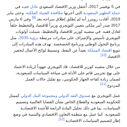
في 5 نوفمبر 2017، أُعتقل وزير الاقتصاد السعودي
عادل فقيه
في
حملة التطهير السعودية
التي أجرتها
مكافحة الفساد الملكية
. وحتى يناير
[9]
2019، أفادت رويترز أنه لم يُطلق إطلاق سراحه بعد.
وفي 6 مارس
2017 صدر أمر ملكي بتعيين التويجري وزيراً للاقتصاد والتخطيط خلفاً
لعادل فقيه. في منصبه كوزير للاقتصاد والتخطيط، شملت أولويات
التويجري تأسيس والإشراف على مبادرات مرتبطة
برؤية 2030
، مثل
برنامج التحول الوطني وبرنامج الخصخصة. تهدف هذه المبادرات إلى
تنويع
اقتصاد المملكة
بعيداً عن النفط، وتبسيط لوائح الأعمال لتحفيز
[10]
الاقتصاد.
من خلال منصبه كوزير للاقتصاد، قاد التويجري جهوداً لزيادة الاعتماد
على نهج تجريبي قائم على الأدلة في صياغة السياسات للسعودية،
لضمان زيادة كفاءة الجهاز الحكومي، مع تقليل حالات العمل
[11]
المزدوج.
عمل التويجري مع
صندوق النقد الدولي
ومجموعة البنك الدولي
كممثل
للحكومة السعودية والقطاع الخاص بشأن القضايا العالمية وتصميم
السياسات، بما في ذلك تحليل المادة الرابعة للأجندة الاقتصادية
للسعودية. كما عمل مع منظمة التعاون الاقتصادي والتنمية في وضع
[12]
إطار لتصميم السياسات الاقتصادية.