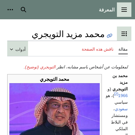
المعرفة
القائمة الرئيسية
بحث
أدوات
محمد مزيد التويجري
تبديل عرض جدول المحتويات
مقالة
ناقش هذه الصفحة
أدوات
لمعلومات عن أشخاص باسم مشابه، انظر
التويجري (توضيح)
.
محمد بن
محمد التويجري
مزيد
التويجري
(و.
[2]
1966
)، هو
سياسي
سعودي
،
ومستشار
في البلاط
الملكي