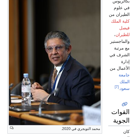
بكالريوس
في علوم
الطيران من
كلية الملك
فيصل
للطيران
،
والماجستير
مع مرتبة
الشرف في
إدارة
الأعمال من
جامعة
الملك
[7]
سعود
.
القوات
الجوية
محمد التويجري في 2020.
كان