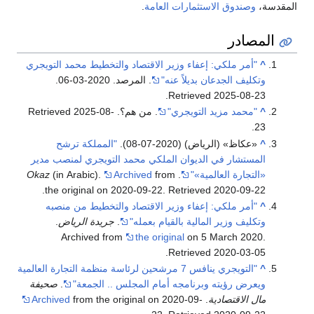
المقدسة،
وصندوق الاستثمارات العامة
.
المصادر
^
"أمر ملكي: إعفاء وزير الاقتصاد والتخطيط محمد التويجري
وتكليف الجدعان بديلاً عنه"
. المرصد. 2020-03-06
.
.
Retrieved
2025-08-23
^
"محمد مزيد التويجري"
. من هم؟
. Retrieved
2025-08-
.
23
^
«عكاظ» (الرياض) (2020-07-08).
"المملكة ترشح
المستشار في الديوان الملكي محمد التويجري لمنصب مدير
«التجارة العالمية»"
.
from
Archived
(in Arabic).
Okaz
.
the original on 2020-09-22
. Retrieved
2020-09-22
^
"أمر ملكي: إعفاء وزير الاقتصاد والتخطيط من منصبه
وتكليف وزير المالية بالقيام بعمله"
.
جريدة الرياض
.
Archived from
the original
on 5 March 2020
.
.
Retrieved
2020-03-05
^
"التويجري ينافس 7 مرشحين لرئاسة منظمة التجارة العالمية
ويعرض رؤيته وبرنامجه أمام المجلس .. الجمعة"
.
صحيفة
مال الاقتصادية
.
from the original on 2020-09-
Archived