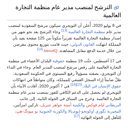
الترشح لمنصب مدير عام منظمة التجارة
العالمية
في 8 يوليو 2020، أُعلن أن التويجري سيكون مرشح السعودية لمنصب
[13]
مدير عام
منظمة التجارة العالمية
.
وجاء الترشح بعد نحو شهر من
إصدار منظمة التجارة العالمية تقريراً مكوناً من 125 صفحة يفيد بأن
المملكة انتهكت
القانون الدولي
، حيث قامت بتوزيع محتوى مقرصن
[14]
من خلال خدمة الدفع مقابل المشاهدة،
beoutQ
.
في 17 أغسطس، حثّت 19 منظمة
حقوقية
البلدان الأعضاء في منظمة
التجارة العالمية على رفض مرشح لمنصب المدير العام. وجاء في النداء
أن التويجري، بصفته مسؤولاً رفيع المستوى في الحكومة السعودية،
ظلّ صامتاً إزاء السجل القمعي للمملكة، وكان متواطئاً في انتهاكات
[16]
[15]
حقوق الإنسان في البلاد
.
في 7 أكتوبر 2020، أفادت الأنباء بأن
التويجري لم يحصل على الدعم الكافي للفوز بمنصب مدير عام منظمة
التجارة العالمية. وخرج من السباق في الجولة الثانية، إلى جانب
البريطاني
ليام فوكس
والكينية
أمينة جواهر جبريل
، تاركين امرأتين،
النيجيرية
نگوزي أوكونجو-إيوِى‌يالا
والكورية الجنوبية
يو ميونگ-هي
،
[17]
للتأهل إلى الجولة النهائية.