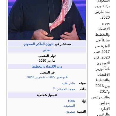
السعودي
برتبة وزير
منذ مارس
2020،
ووزير
الاقتصاد
والتخطيط
سابقاً في
مستشار في
الديوان الملكي السعودي
الفترة من
الحالي
2017 حتى
تولى المنصب
2020. كان
مارس 2020
التويجري
وزير الاقتصاد والتخطيط
نائباً لوزير
في المنصب
الاقتصاد
4 نوفمبر
2027
–
6 مارس
2020
والتخطيط
سبقه
عادل فقيه
بين 2016
[1]
خلفه
محمد الجدعان
و2017،
تفاصيل شخصية
ونائب رئيس
وُلِد
1966
مجلس
السعودية
الإدارة
القومية
سعودي
والرئيس