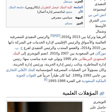
الحزب
مستقل
التنفيذي
الجامعة
كلية الملك فيصل للطيران
(بكالريوس)،
جامعة الملك
لمجموعة
الأم
سعود
(ماجستير إدارة أعمال)
اتش اس بي
المهنة
سياسي، مصرفي
سي
الشرق
الدين
مسلم
الأوسط
وشمال
[5]
[4]
[3]
أفريقيا وتركيا بين 2013 و2016،
والرئيس التنفيذي للمصرفية
العالمية والأسواق والرئيس الإقليمي لإدارة الخدمات في الشركة ذاتها
بين 2010 و2014، والعضو المنتدب والرئيس التنفيذي لفرع
ج. پ.
مورگان
في السعودية بين 2007 و2010. انضم التويجري إلى
البنك
السعودي البريطاني
عام 1995 وتولى فيه عدة مناصب منها؛ رئيس
إدارة المخاطرة، ونائب رئيس إدارة الخزينة، ورئيس إدارة الخزينة،
وكان مسؤولاً عن العمليات المصرفية المؤسساتية
للبنك الأهلي التجاري
بين عامي 1993 و1995. كما كان طياراً حربياً في
القوات الجوية
[6]
الملكية السعودية
في الفترة 1988-1993.
المؤهلات العلمية
التويجري
حاصل على