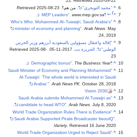
.
22
. Retrieved
2020-09-22
^
"محمد التويجري"
. من هم؟
. Retrieved
2025-08-23
.
أ
ب
.
.
www.mep.gov.sa
"MEP Leaders"
^
"Who's Who: Mohammed Al–Tuwaijri, Saudi Arabia's
^
minister of economy and planning"
.
Arab News
. May
24, 2019.
^
"إقالة واعتقال مسؤولين بالسعودية أبرزهم وزير الحرس
الوطني"
.
الجزيرة نت
. 2017-11-05
. Retrieved
2025-08-
.
23
.
.
The Business Year
"Demographic bonus"
^
"Saudi Minister of Economy and Planning Mohammed
^
Al-Tuwaijri: 'The whole world is interested in Saudi
Arabia'
"
.
Arab News PK
. October 28, 2018.
Vision 2030
^
"Saudi Arabia submits Mohammed Al-Tuwaijri as
^
candidate to head WTO"
.
Arab News
. July 8, 2020.
"World Trade Organization Rules There is Evidence
^
Saudi Arabia Supported Pirate Broadcaster beoutQ"
.
.
Variety
. Retrieved
16 June
2020
"World Trade Organization Urged to Reject Saudi
^