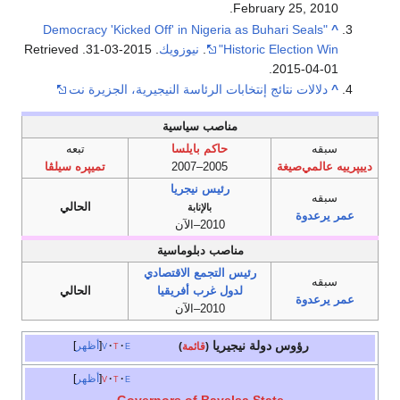
.
February 25,
2010
"Democracy 'Kicked Off' in Nigeria as Buhari Seals
^
Historic Election Win"
.
نيوزويك
. 2015-03-31
. Retrieved
.
2015-04-01
^
دلالات نتائج إنتخابات الرئاسة النيجيرية، الجزيرة نت
مناصب سياسية
سبقه
حاكم بايلسا
تبعه
دييپرييه عالمي‌صيغة
2005–2007
تميپره سيلڤا
رئيس نيجريا
سبقه
الحالي
بالإنابة
عمر يرعدوة
2010–الآن
مناصب دبلوماسية
رئيس التجمع الاقتصادي
سبقه
لدول غرب أفريقيا
الحالي
عمر يرعدوة
2010–الآن
رؤوس دولة نيجيريا
e
t
v
أظهر
(
قائمة
)
e
t
v
أظهر