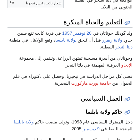
الواقعة في دلتا النيجر في القسم
شعار نائب رئيس نيجريا
الجنوبي من البلاد.
التعليم والحياة المبكرة
ولد گودلك جوناثان في
20 نوفمبر
1957
في قرية كانت تقع ضمن
حدود
ولاية ريڤرز
قبل أن تُلحق
بولاية بايلسا
، وتقع الولايتان في منطقة
دلتا النيجر
النفطية.
وجوناثان من أسرة مسيحية تمتهن الزراعة, وتنتمي إلى مجموعة
الإيجاو
العرقية المهيمنة في دلتا النيجر.
قضى كل مراحل الدراسة في نيجيريا, وحصل على دكتوراه في علم
الحيوان من
جامعة پورت هاركورت
النيجيرية.
العمل السياسي
حاكم ولاية بايلسا
دخل المعترك السياسي عام 1998، وتولى منصب حاكم
ولاية بايلسا
المنتجة للنفط في
9 ديسمبر
2005.