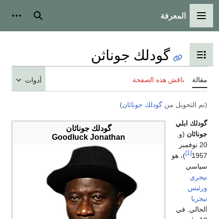
المعرفة
القائمة الرئيسية
بحث
أدوات
گودلك جوناثن
تبديل عرض جدول المحتويات
مقالة
ناقش هذه الصفحة
أدوات
(تم التحويل من
گودلك جوناثان
)
گودلك ابلي
گودلك جوناثان
جوناثان
(و.
Goodluck Jonathan
20 نوفمبر
[1]
1957
)، هو
سياسي
نيجري
ورئيس
نيجريا
الحالي. في