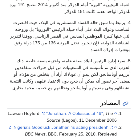
العملة النيجيرية "النيرة" أمام الدولار منذ أكتوبر 2014 لتصبح 191 نيرة
للدولار الواحد بعدما كانت 151 للدولار.
4- يرتبط بما سبق حالة الفساد المستشرية في البلاد، حيث اقتصرت
المناصب وعوائد البلاد على أبناء قبيلة الرئيس "اليوروبا" بل وزوجته
التي عينها كبيرة الموظفين المدنيين في القصر الرئاسي. ووفقا لتقرير
الشفافية الدولية، فإن نيجيريا تحتل المرتبة 136 من 175 دولة وفق
مؤشرات إدراك الفساد.
5- سوء إدارة الرئيس للبلاد بصفة عامة، ولحزبه بصفة خاصة. ذلك
الحزب الذي تم تأسيسه في التسعينيات من قبل جنرالات متقاعدين
أبرزهم أوباسانجو. لكن يبدو أن غودلاك أراد أن يتخلص من هؤلاء، أو
بمعنى آخر تصور أنه يمكن أن ينجح دون الاعتماد عليهم، وكانت النتيجة
انشقاقهم وفي مقدمتهم أوباسانجو وتحالفهم مع خصمه محمد بخاري.
المصادر
Lawson Heyford,
"Jonathan: A Colossus at 49"
,
The
^
Source
(Lagos), 11 December 2006
"
.
"Nigeria's Goodluck Jonathan 'is acting president'
^
BBC News
. BBC. February 25, 2010
. Retrieved