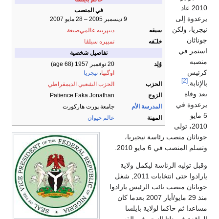
2010 عاد
في المنصب
يرعدوة إلى
9 ديسمبر 2005 – 28 مايو 2007
نيجريا، ولكن
سبقه
دييپرييه عالمي‌صيغة
جوناثان
خلـَفه
تميپره سيلڤا
استمر في
تفاصيل شخصية
منصبه
وُلِد
20 نوفمبر 1957
(age 68)
كرئيس
اوگبيا
،
نيجريا
[2]
بالإنابة.
الحزب
الحزب الشعبي الديمقراطي
بعد وفاة
الزوج
Patience Faka Jonathan
يرعدوة في
المدرسة الأم
جامعة پورت هاركورت
5 مايو
المهنة
عالم حيوان
2010، تولى
جوناثان منصب رئاسة نيجيريا،
وتسلم المنصب في 6 مايو 2010.
وقبل توليه الرئاسة ليكمل ولاية
يارادوا حتى انتخابات 2011, شغل
جوناثان منصب نائب الرئيس يارادوا
منذ 29 مايو/أيار 2007 بعدما كان
مساعدا ثم حاكما لولاية بايلسا