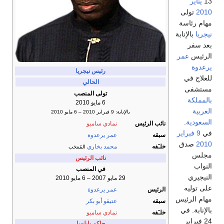
13
يناير
2010
تولى
مهام رئاسة
نيجريا
بالإنابة
بعد سفر
الرئيس
عمر
يرعدوة
رئيس نيجريا
للعلاج في
الحالي
مستشفى
تولى المنصب
بالمملكة
6 مايو 2010
العربية
بالإنابة: 9 فبراير 2010 – 6 مايو 2010
السعودية
.
نائب الرئيس
نمادي سامبو
في
9 فبراير
سبقه
عمر يرعدوة
2010
صدق
خلـَفه
محمد بخاري
المُنتخب
مجلس
نائب الرئيس
النواب
في المنصب
النيجيري
29 مايو 2007 – 6 مايو 2010
على توليه
الرئيس
عمر يرعدوة
مهام الرئيس
سبقه
عتيقو أبو بكر
بالإنابة. في
خلـَفه
نمادي سامبو
24 فبراير
حاكم بايلسا