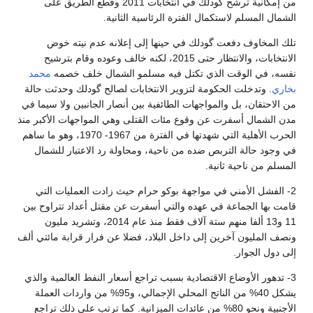
من إمكانية ترشح گودلك في انتخابات 2011 وقطع الطريق على
الشمال المسلم لاستكمال الفترة الرئاسية الثانية.
تلك المخاوف دفعت گودلك في حينها إلى إعلانه عدم نيته خوض
الانتخابات، والانتظار حتى 2015، لكنه خالف وعوده وقام بترشيح
نفسه، في الوقت الذي تكتل فيه مسلمو الشمال خلف خصمه
محمد
بخاري
. وتدخلت الحكومة لتزوير الانتخابات لصالح گودلك وحدثت حالة
من الاحتقان، بل والمواجهات الطائفية بين أنصار الجانبين ولا سيما في
مدن الشمال أسفرت عن وقوع مئات القتلى وهي المواجهات الأكبر منذ
الحرب الأهلية التي شهدتها في الفترة من 1967- 1970، وهو ما ساهم
في وجود حالة التربص ضده من ناحية، ومحاولة رد الاعتبار للشمال
المسلم من ناحية ثانية.
2- الفشل الأمني في مواجهة بوكو حرام حيث زادت العمليات التي
قامت بها الجماعة في عهده والتي أسفرت عن مقتل أعداد تتراوح بين
11 و13 ألفا منهم ستة آلاف فقط منذ عام 2014، وتشريد مليون
ونصف المليون آخرين إلى داخل البلاد، فضلا عن فرار قرابة مائتي ألف
إلى دول الجوار.
3- تدهور الأوضاع الاقتصادية بسبب تراجع أسعار النفط العالمية والذي
يشكل 40% من الناتج المحلي الإجمالي، و95% من واردات العملة
الأجنبية ونحو 80% من عائدات الميزانية. كما ترتب على ذلك تراجع