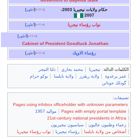
Governors of Bayelsa State
حكام ولايات نيجيريا 2003-
e
t
v
أظهر
2007
نواب رؤساء نيجريا
e
t
v
أظهر
e
t
v
أظهر
Cabinet of President Goodluck Jonathan
رؤساء
الاوپك
e
t
v
أظهر
الكلمات الدالة:
نيجيريا
محمد بخاري
دلتا النيجر
عمر يرعدوة
ولاية ريڤرز
ولاية بايلسا
بوكو حرام
گودلك جوناثن
تصنيفات
:
Pages using infobox officeholder with unknown parameters
Pages with empty portal template
مواليد 1957
21st-century national presidents in Africa
زعماء وطنيون حاليون
سياسيون نيجيريون
أشخاص من ولاية بايلسا
رؤساء نيجيريا
نواب رؤساء نيجيريا