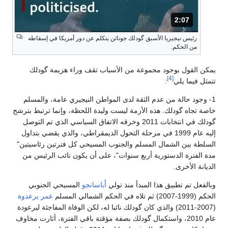
2:07
المدة: دقائق و 7 ثواني.
رئيس نيجيريا الأسبق گودلك جوناثن يتكلم عن دور أمريكا في إسقاطه
من الحكم.
يمكن القول بوجود مجموعة من الأسباب تقف وراء هزيمة گودلك
[4]
تتمثل فيما يلي
:
1- وجود حالة من عدم الثقة لدى المواطن النيجيري عامة، والمسلم
خاصة تجاه گودلك. هذه الأزمة ليست وليدة اللحظة، وإنما ترتبط بترشح
گودلك في انتخابات 2011 وخرقه الاتفاق السياسي الذي تم التوصل
إليه عام 1999 في مرحلة التحول الديمقراطي، والذي يقضي بتداول
السلطة بين الشمال المسلم والجنوب المسيحي كل فترتين رئاسيتين"
مدة الفترة الدستورية أربع سنوات"، على أن يكون نائب الرئيس من
الديانة الأخرى.
وبالفعل تم تطبيق هذا المبدأ منذ تولي
اُباسانجو
المسيحي الجنوبي
الحكم (1999-2007) ثم تلاه في الحكم الشمالي المسلم
عمر يرعدوة
(2007-2011) والذي كان گودلك نائبا له، لكن الوفاة المفاجئة ليرعودة
عام 2010، واستكمال گودلك بصفة مؤقتة باقي الفترة، أثارت مخاوف