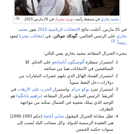
محمد بخاري
في مسقط رأسه،
دورة، نيجريا
، في 29 مارس 2015.
في 31 مارس، أعلنت نتائج
الانتخابات الرئاسية 2015
بفوز
محمد
بخاري
على الرئيس الجالس،
گودلك جوناثن
، في
انتخابات نيجريا
ليعود
[3]
رئيساً
.
مجيء الجنرال المتقاعد محمد بخاري يعني التالي:
استمرار سيطرة
اُلوسـِگون اُباسانجو
على الحكم. كلا
المتنافسَين في الانتخابات هما من صنائعه.
استمرار الفساد الهائل الذي يلتهم عشرات المليارات من
دولارات دخل النفط سنوياً.
استمرار تمرد
بوكو حرام
. واستمرار
الحرب على الارهاب
في
أفريقيا. الرئيس السابق، الجنرال المتقاعد
ابراهيم بابانگيدا
هو
الوحيد الذي يملك شعبية في الشمال تمكنه من مواجهة
التطرف.
تظل معاداة الجنرال المقتول
ساني أباتشا
(حكم 1993-1998)
هي العقيدة الرسمية للدولة. وكل مصائب البلد تُنسب إلى
سنوات حكمه الخمس.