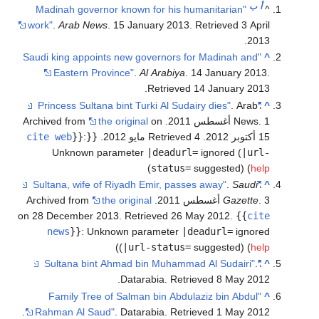
أ
ب
"Madinah governor known for his humanitarian
work"
.
Arab News
. 15 January 2013
. Retrieved
3 Apr
.
20
"Saudi king appoints new governors for Madinah and
Eastern Province"
.
Al Arabiya
. 14 January 201
.
Retrieved
14 January
201
. Arab
"Princess Sultana bint Turki Al Sudairy dies"
N أغسطس 2011. Archived from
on
the original
ر 2012
. Retrieved 4 مايو 2012
.
{{
:
}}
cite web
Unknown parameter
|deadurl=
ignored (
|ur
)
status=
suggested) (
he
.
Saudi
"Sultana, wife of Riyadh Emir, passes away"
 Archived from
Gazette
the original
on 28 December 2013
. Retrieved
26 May
2012
.
{{
ci
news
}}
:
Unknown parameter
|deadurl=
ignor
)
(
|url-status=
suggested) (
he
.
"Sultana bint Ahmad bin Muhammad Al Sudairi"
.
Datarabia
. Retrieved
8 May
201
"Family Tree of Salman bin Abdulaziz bin Abdul
.
Rahman Al Saud"
. Datarabia
. Retrieved
1 May
201