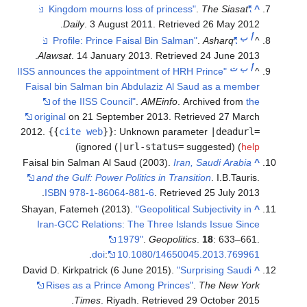
.
The Siasat
"Kingdom mourns loss of princess"
.
Daily
. 3 August 2011
. Retrieved
26 May
201
أ
ب
.
Asharq
"Profile: Prince Faisal Bin Salman"
.
Alawsat
. 14 January 2013
. Retrieved
24 June
201
أ
ب
ت
"IISS announces the appointment of HRH Prince
Faisal bin Salman bin Abdulaziz Al Saud as a memb
of the IISS Council"
.
AMEinfo
. Archived from
t
original
on 21 September 2013
. Retrieved
27 Mar
2012
.
{{
cite web
}}
:
Unknown parameter
|deadur
)
ignored (
|url-status=
suggested) (
he
Faisal bin Salman Al Saud (2003).
Iran, Saudi Arabia
and the Gulf: Power Politics in Transition
. I.B.Tauri
.
ISBN
978-1-86064-881-6
. Retrieved
25 July
201
Shayan, Fatemeh (2013).
"Geopolitical Subjectivity in
Iran-GCC Relations: The Three Islands Issue Sin
1979"
.
Geopolitics
.
18
: 633–66
.
doi
:
10.1080/14650045.2013.7699
David D. Kirkpatrick (6 June 2015).
"Surprising Saudi
Rises as a Prince Among Princes"
.
The New Yo
.
Times
. Riyadh
. Retrieved
29 October
201