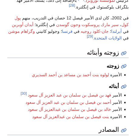
ؤسسة ثوروبرد
.
بالإضافة إلى ذلك، يمتلك الامير فهد
[28]
وكستوك في إنگلترة.
پول
 مارك پروسكوت
وجون گوسدن
في إنگلترة؛
أيدان أوبرين
ا
؛
جان-كلود روجيه
في
فرنسا
؛ وجوليو كانيني
وگراهام موشن
[29]
ات المتحدة
.
ته وأبنائه
ته
ره
لولوه بنت أحمد بن مساعد بن أحمد السديري
ئه
[30]
فهد بن فيصل بن سلمان بن عبد العزيز آل سعود
أحمد بن فيصل بن سلمان بن عبد العزيز آل سعود
خالد بن فيصل بن سلمان بن عبدالعزيز آل سعود
ره
بنت فيصل بن سلمان بن عبدالعزيز آل سعود
صادر