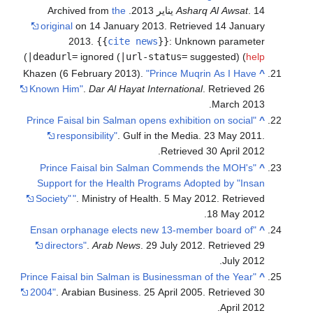
2013. Archived from
Asharq Al Awsat
the
original
on 14 January 2013
. Retrieved
14 Janua
2013
.
{{
cite news
}}
:
Unknown paramet
)
|deadurl=
ignored (
|url-status=
suggested) (
he
Khazen (6 February 2013).
"Prince Muqrin As I Have
Known Him"
.
Dar Al Hayat International
. Retrieved
.
March
201
"Prince Faisal bin Salman opens exhibition on social
responsibility"
. Gulf in the Media. 23 May 201
.
Retrieved
30 April
201
"Prince Faisal bin Salman Commends the MOH's
Support for the Health Programs Adopted by "Ins
Society"
"
. Ministry of Health. 5 May 2012
. Retriev
.
18 May
201
"Ensan orphanage elects new 13-member board of
directors"
.
Arab News
. 29 July 2012
. Retrieved
.
July
201
"Prince Faisal bin Salman is Businessman of the Year
2004"
. Arabian Business. 25 April 2005
. Retrieved
.
April
201