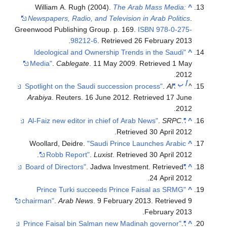
William A. Rugh (2004).
The Arab Mass Media:
Newspapers, Radio, and Television in Arab Politic
Greenwood Publishing Group. p. 169.
ISBN
978-0-27
.
98212-6
. Retrieved
26 February
201
"Ideological and Ownership Trends in the Saudi
Media"
.
Cablegate
. 11 May 2009
. Retrieved
1 M
.
20
أ
ب
.
Al
"Spotlight on the Saudi succession process"
Arabiya
. Reuters. 16 June 2012
. Retrieved
17 Ju
.
20
.
SRPC
.
"Al-Faiz new editor in chief of Arab News"
.
Retrieved
30 April
201
Woollard, Deidre.
"Saudi Prince Launches Arabic
.
Robb Report"
.
Luxist
. Retrieved
30 April
201
. Jadwa Investment
. Retrieved
"Board of Directors"
.
24 April
201
"Prince Turki succeeds Prince Faisal as SRMG
chairman"
.
Arab News
. 9 February 2013
. Retrieve
.
February
201
.
"Prince Faisal bin Salman new Madinah governor"