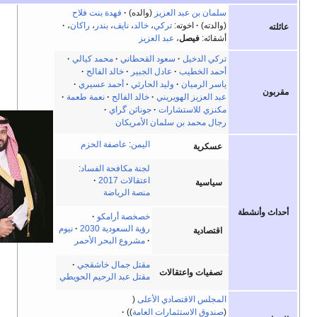
سلمان بن عبد العزيز
(والده)
فهدة بنت فلاح
(والدته)
اخوته:
تركي
،
خالد
،
نايف
،
بندر
،
راكان
،
أشقائه:
فيصل
،
عبد العزيز
تركي الدخيل
سعود القحطاني
محمد كيالي
أحمد الخطيب
عادل الجبير
خالد الفالح
ياسر الرميان
وليد الحارثي
أحمد عسيري
عبد العزيز الهويريني
خالد الفالح
نعمة طعمة
مكنزي للاستشارات
جوناثن گراي
رجال محمد بن سلمان الأمريكان
اليمن
:
عاصفة الحزم
عسكرية
لجنة مكافحة الفساد
:
اعتقالات 2017
سياسية
منصة الرياضة
أنشطة
خصخصة أرامكو
رؤية السعودية 2030
نيوم
اقتصادية
مشروع البحر الأحمر
مقتل جمال خاشقجي
تصفيات واعتقالات
مقتل عبد الرحيم الحويطي
المجلس الاقتصادي الأعلى
صندوق الاستثمارات العامة‏‏