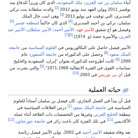
 بن عبد العزيز
،
ملك السعودية
، الذي كان وزيراً للدفاع منذ
[2]
والدته سلطانة بنت تركي
[3]
تي توفيت في يوليو 2011.
وهي ابنت خال الملك
[5]
[4]
ركي بن أحمد السديري،
الذي كان حاكماً
لمنطقة عسير
.
 أخ شقيق
للأمير فهد
،
الأمير أحمد
،
الأمير سلطان
،
الأمير عبد
[7]
[6]
أميرة حصة (و. 1974).
يصل حاصل على البكالوريوس في
العلوم السياسية
من
جامعة
[8]
ود
.
وحصل على الدكتوراه من
جامعة أكسفورد
عام
انت أطروحته للدكتوراه بعنوان "إيران، السعودية والخليج:
[9]
 في الفترة الانتقالية 1968-1971"،
والتي نشرت من
[10]
ي توريس
في 2003.
ته العملية
دأ في العمل التجاري، كان فيصل بن سلمان أستاذاً للعلوم
[1]
 في
جامعة الملك سعود
.
درس العلاقات السياسية في
خليج العربي
وغيرها من التخصصات ذات العلاقة أثناء عمله
[12]
[11]
في تلك الفترة كان باحث زائر في
جامعة جورجتاون
.
 شقيقه
الأمير أحمد
في 2002، تولى الأمير فيصل رئاسة