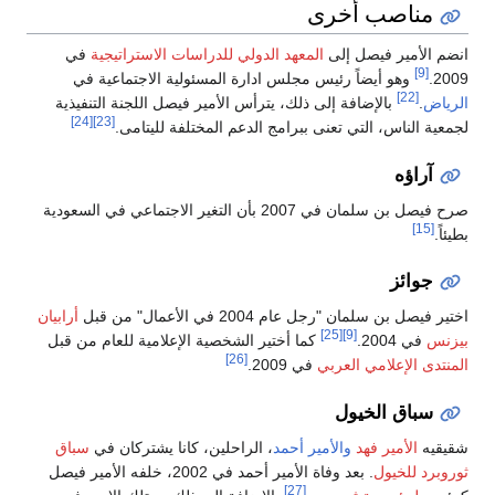
اصب أخرى
ير فيصل إلى
المعهد الدولي للدراسات الاستراتيجية
في
هو أيضاً رئيس مجلس ادارة المسئولية الاجتماعية في
بالإضافة إلى ذلك، يترأس الأمير فيصل اللجنة التنفيذية
[24]
[23]
ناس، التي تعنى ببرامج الدعم المختلفة لليتامى.
ه
صرح فيصل بن سلمان في 2007 بأن التغير الاجتماعي في السعودية
ئز
لمان "رجل عام 2004 في الأعمال" من قبل
أرابيان
[25]
[9]
20.
كما أختير الشخصية الإعلامية للعام من قبل
[26]
لإعلامي العربي
في 2009.
ق الخيول
أمير فهد
والأمير أحمد
، الراحلين، كانا يشتركان في
سباق
لخيول
. بعد وفاة الأمير أحمد في 2002، خلفه الأمير فيصل
[27]