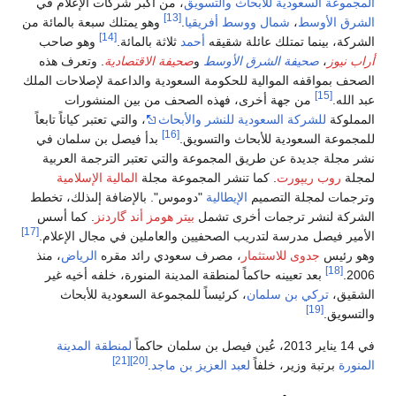
السعودية للأبحاث والتسويق
، من أكبر شركات الإعلام في
[13]
أوسط
،
شمال
ووسط أفريقيا
.
وهو يمتلك سبعة بالمائة من
[14]
ينما تمتلك عائلة شقيقه
أحمد
ثلاثة بالمائة.
وهو صاحب
،
صحيفة الشرق الأوسط
و
صحيفة الاقتصادية
. وتعرف هذه
اقفه الموالية للحكومة السعودية والداعمة لإصلاحات الملك
من جهة أخرى، فهذه الصحف من بين المنشورات
للشركة السعودية للنشر والأبحاث
، والتي تعتبر كياناً تابعاً
[16]
السعودية للأبحاث والتسويق.
بدأ فيصل بن سلمان في
جديدة عن طريق المجموعة والتي تعتبر الترجمة العربية
 ريپورت
. كما تنشر المجموعة مجلة
المالية الإسلامية
لمجلة التصميم
الإيطالية
"دوموس". بالإضافة إلىذلك، تخطط
نشر ترجمات أخرى تشمل
بيتر هومز أند گاردنز
. كما أسس
[17]
صل مدرسة لتدريب الصحفيين والعاملين في مجال الإعلام.
س
جدوى للاستثمار
، مصرف سعودي رائد مقره
الرياض
، منذ
بعد تعيينه حاكماً لمنطقة المدينة المنورة، خلفه أخيه غير
ركي بن سلمان
، كرئيساً للمجموعة السعودية للأبحاث
[19]
لمنطقة المدينة
[21]
[20]
بة وزير، خلفاً
لعبد العزيز بن ماجد
.