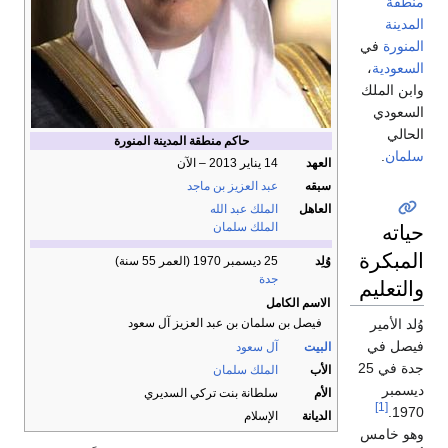
ك
حاكم منطقة المدينة المنورة
العهد
14 يناير 2013 – الآن
سبقه
عبد العزيز بن ماجد
العاهل
الملك عبد الله
الملك سلمان
ة
وُلِد
25 ديسمبر 1970
(العمر 55 سنة)
جدة
م
الاسم الكامل
فيصل بن سلمان بن عبد العزيز آل سعود
البيت
آل سعود
ة في 25
الأب
الملك سلمان
الأم
سلطانة بنت تركي السديري
الديانة
الإسلام
س