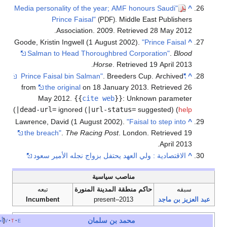
"Media personality of the year; AMF honours Saudi
Prince Faisal"
. Middle East Publishe
(PDF)
.
Association. 2009
. Retrieved
28 May
201
Goode, Kristin Ingwell (1 August 2002).
"Prince Faisal
Salman to Head Thoroughbred Corporation"
.
Blo
.
Horse
. Retrieved
19 April
201
. Breeders Cup. Archived
"Prince Faisal bin Salman"
from
the original
on 18 January 2013
. Retrieved
May
2012
.
{{
cite web
}}
:
Unknown paramet
)
|dead-url=
ignored (
|url-status=
suggested) (
he
Lawrence, David (1 August 2002).
"Faisal to step into
the breach"
.
The Racing Post
. London
. Retrieved
.
April
201
الاقتصادية : ولي العهد يحتفل بزواج نجله الأمير سعود
مناصب سياسية
بقه
حاكم منطقة المدينة المنورة
تبعه
يز بن ماجد
2013–present
Incumbent
محمد بن سلمان
e
t
v
أخف