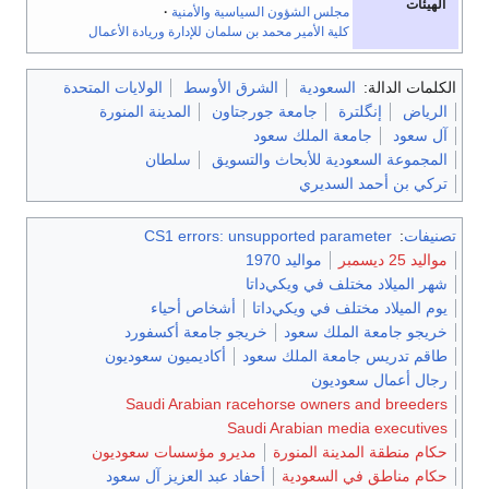
مجلس الشؤون السياسية والأمنية
كلية الأمير محمد بن سلمان للإدارة وريادة الأعمال
الدالة:
السعودية
الشرق الأوسط
الولايات المتحدة
إنگلترة
جامعة جورجتاون
المدينة المنورة
د
جامعة الملك سعود
ة السعودية للأبحاث والتسويق
سلطان
ن أحمد السديري
CS1 errors: unsupported parameter
:
مواليد 1970
يلاد مختلف في ويكي‌داتا
يلاد مختلف في ويكي‌داتا
أشخاص أحياء
جامعة الملك سعود
خريجو جامعة أكسفورد
دريس جامعة الملك سعود
أكاديميون سعوديون
عمال سعوديون
Saudi Arabian racehorse owners and br
Saudi Arabian media exec
طقة المدينة المنورة
مديرو مؤسسات سعوديون
ناطق في السعودية
أحفاد عبد العزيز آل سعود