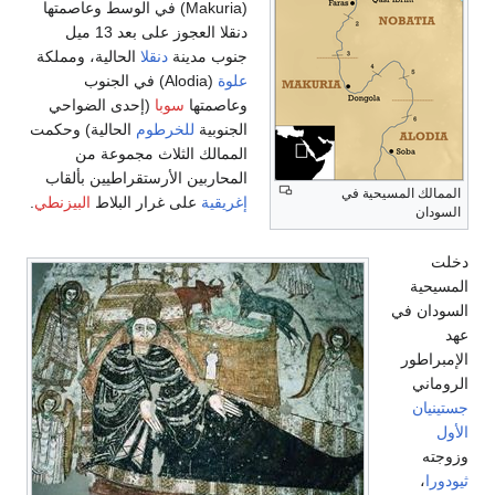
(Makuria) في الوسط وعاصمتها
دنقلا العجوز على بعد 13 ميل
جنوب مدينة
دنقلا
الحالية، ومملكة
علوة
(Alodia) في الجنوب
وعاصمتها
سوبا
(إحدى الضواحي
الجنوبية
للخرطوم
الحالية) وحكمت
الممالك الثلاث مجموعة من
المحاربين الأرستقراطيين بألقاب
يحية في
إغريقية
على غرار البلاط
البيزنطي
.