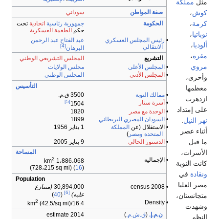
صفة المواطن
سوداني
الحكومة
جمهورية
رئاسية
اتحادية
تحت
حكم
الطغمة العسكرية
•
رئيس المجلس العسكري
عبد الفتاح عبد الرحمن
[4]
الانتقالي
البرهان
التشريع
المجلس التشريعي الوطني
•
المجلس الأعلى
مجلس الولايات
•
المجلس الأدنى
المجلس الوطني
التأسيس
•
ممالك النوبة
3500 ق.م.
[5]
•
أسرة سنار
1504
•
الوحدة مع مصر
1820
•
السودان المصري البريطاني
1899
• الاستقلال (عن
المملكة
1 يناير 1956
المتحدة
ومصر
)
•
الدستور الحالي
9 يناير 2005
المساحة
2
• الإجمالية
1،886،068 km
(728،215 sq mi) (
16
)
Population
• 2008 census
30,894,000
(متنازع
[6]
عليه)
(
40
)
2
• Density
(42.5/sq mi)
16.4/km
ن.م.إ.
(
ق.ش.م.
)
2014 estimate