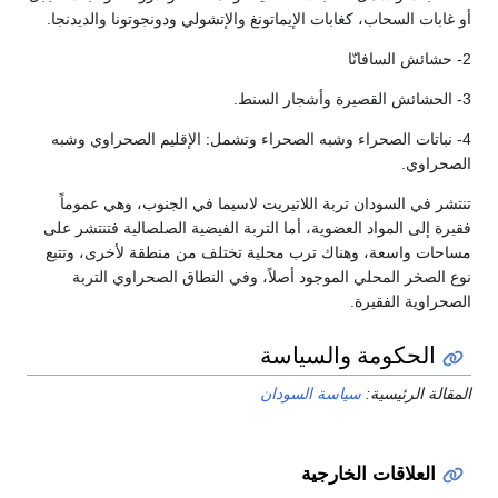
اب، كغابات الإيماتونغ والإتشولي ودونجوتونا والديدنجا.
الصحراء وشبه الصحراء وتشمل: الإقليم الصحراوي وشبه
ودان تربة اللاتيريت لاسيما في الجنوب، وهي عموماً
مواد العضوية، أما التربة الفيضية الصلصالية فتنتشر على
ة، وهناك ترب محلية تختلف من منطقة لأخرى، وتتبع
محلي الموجود أصلاً، وفي النطاق الصحراوي التربة
فقيرة.
ومة والسياسة
سية:
سياسة السودان
ات الخارجية