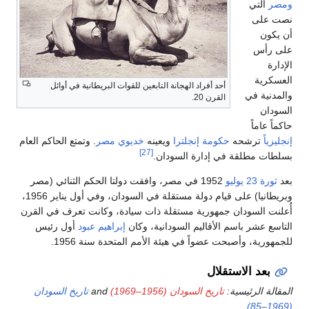
أحد أفراد الهجانة التابعين للقوات البريطانية في أوائل
القرن 20.
حه
حكومة
إنجلترا
ويعينه
خديوي
مصر
. وتمتع الحاكم العام
[27]
ة في إدارة السودان.
1952 في مصر، وافقت دولتا الحكم الثنائي (مصر
وبريطانيا) على قيام دولة مستقلة في السودان، وفي أول يناير 1956،
دان جمهورية مستقلة ذات سيادة، وكانت تعرف في القرن
اسم الأقاليم السودانية، وكان
إبراهيم عبود
أول رئيس
صبحت عضواً في هيئة الأمم المتحدة سنة 1956.
استقلال
سية:
تاريخ السودان (1956–1969)
and
تاريخ السودان