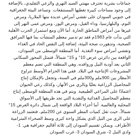
 تحترف مهنتي الصيد النهري والرعي التقليدي، بالإضافة
حات كبيرة تغطيها المستنقعات. وتساعد البيئة الجغرافية
سودان على تفشي أمراض عديدة منها الملاريا، ومرض
هارسيا، وداء الفيل، ومرض اليوز، ومرض عمى النهر إلى
اض المناطق الحارة. أما الآن ومع استمرار الحرب الأهلية
التي بدأت عام 1983م فقد تم تدمير معظم المنشآت بما فيها المرافق
ورت صحة البيئة، إضافة إلى النقص الحاد في الغذاء
 سوء التغذية. أما المنطقة الوسطى من السودان،
الواقعة بين دائرتي عرض 10° و 15° شمالاً، فتمثل المحور السكاني
ودية النيل وروافده، وهي المنطقة التي تضم معظم
إنتاجية في البلاد. ففي هذا الحزام الأوسط تتراوح
الأمطار بين 900ملم و300ملم في السنة، وتجعل بالإمكان إنتاج
راعية بعليًا وبالري من الأنهار، وكذلك رعي الحيوان
 المراعي الطبيعية. ويتم في هذه المنطقة الوسطى إنتاج
ل الغذائية والنقدية التي تجد طريقها إلى الأسواق
المحلية والعالمية. أما أجزاء البلاد الواقعة إلى شمال دائرة العرض 15°
شمالاً، حيث تقل كميات المطر السنوي عن 200ملم، فتعتمد الزراعة
 النيل الذي يشكل واحة كبرى وسط الصحراء المترامية
الأطراف. ويمكن تقسيم السودان إلى ثلاثة أقاليم جغرافية هي: 1-