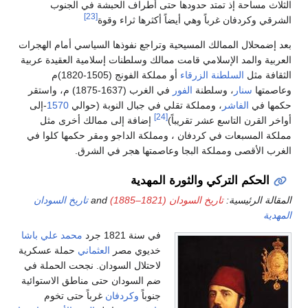
ة إذ تمتد حدودها حتى أطراف الحبشة في الجنوب
[23]
ان غرباً وهي أيضاً أكثرها ثراء وقوة
الممالك المسيحية وتراجع نفوذها السياسي أمام الهجرات
د الإسلامي قامت ممالك وسلطنات إسلامية العقيدة عربية
لسلطنة الزرقاء
أو مملكة الفونج (1505-1820)م
ار
، وسلطنة
الفور
في الغرب (1637-1875) م، واستقر
فاشر
، ومملكة تقلي في جبال النوبة (حوالي
1570
-إلى
[24]
لتاسع عشر تقريباً)
إضافة إلى ممالك أخرى مثل
عات في كردفان ، ومملكة الداجو ومقر حكمها كلوا في
ى ومملكة البجا وعاصمتها هجر في الشرق.
التركي والثورة المهدية
سية:
تاريخ السودان (1821–1885)
and
تاريخ السودان
في سنة 1821 جرد
محمد علي باشا
خديوي مصر
العثماني
حملة عسكرية
لاحتلال السودان. نجحت الحملة في
ضم السودان حتى مناطق الاستوائية
جنوباً
وكردفان
غرباً حتى تخوم