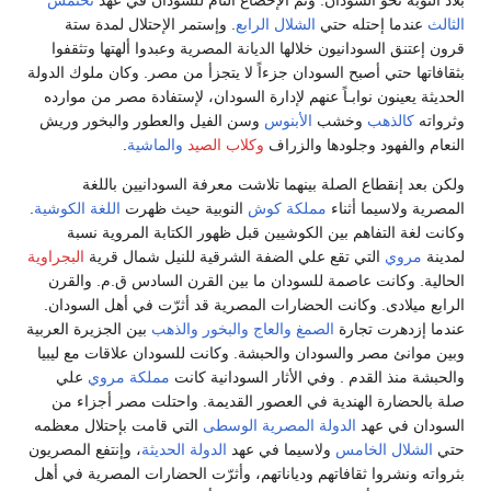
نحو السودان. وتم الإخضاع التام للسودان في عهد
تحتمس
إحتله حتي
الشلال الرابع
. وإستمر الإحتلال لمدة ستة
سودانيون خلالها الديانة المصرية وعبدوا ألهتها وتثقفوا
ي أصبح السودان جزءاً لا يتجزأ من مصر. وكان ملوك الدولة
ن نوابـاً عنهم لإدارة السودان، لإستفادة مصر من موارده
هب
وخشب
الأبنوس
وسن الفيل والعطور والبخور وريش
ود وجلودها والزراف
وكلاب الصيد
والماشية
.
طاع الصلة بينهما تلاشت معرفة السودانيين باللغة
يما أثناء
مملكة كوش
النوبية حيث ظهرت
اللغة الكوشية
.
تفاهم بين الكوشيين قبل ظهور الكتابة المروية نسبة
التي تقع علي الضفة الشرقية للنيل شمال قرية
البجراوية
نت عاصمة للسودان ما بين القرن السادس ق.م. والقرن
ى. وكانت الحضارات المصرية قد أثرّت في أهل السودان.
ت تجارة
الصمغ
والعاج
والبخور
والذهب
بين الجزيرة العربية
صر والسودان والحبشة. وكانت للسودان علاقات مع ليبيا
القدم . وفي الأثار السودانية كانت
مملكة مروي
علي
ة الهندية في العصور القديمة. واحتلت مصر أجزاء من
 عهد
الدولة المصرية الوسطى
التي قامت بإحتلال معظمه
 الخامس
ولاسيما في عهد
الدولة الحديثة
، وإنتفع المصريون
وا ثقافاتهم ودياناتهم، وأثرّت الحضارات المصرية في أهل