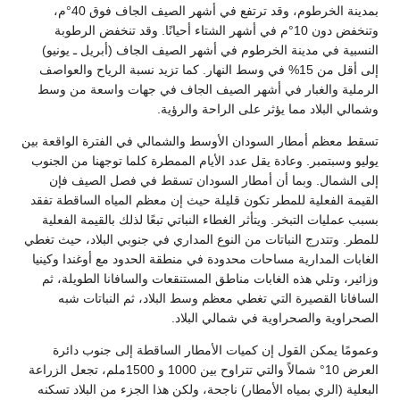
بمدينة الخرطوم، وقد ترتفع في أشهر الصيف الجاف فوق 40°م،
وتنخفض دون 10°م في أشهر الشتاء أحيانًا. وقد تنخفض الرطوبة
دينة الخرطوم في أشهر الصيف الجاف (أبريل ـ يونيو)
إلى أقل من 15% في وسط النهار. كما تزيد نسبة الرياح والعواصف
غبار في أشهر الصيف الجاف في جهات واسعة من وسط
د مما يؤثر على الراحة والرؤية.
مطار السودان الأوسط والشمالي في الفترة الواقعة بين
ر. وعادة يقل عدد الأيام الممطرة كلما توجهنا من الجنوب
 وبما أن أمطار السودان تسقط في فصل الصيف فإن
ية للمطر تكون قليلة حيث إن معظم المياه الساقطة تفقد
لتبخر. ويتأثر الغطاء النباتي تبعًا لذلك بالقيمة الفعلية
ج النباتات من النوع المداري في جنوبي البلاد، حيث تغطي
ارية مساحات محدودة في منطقة الحدود مع أوغندا وكينيا
 هذه الغابات مناطق المستنقعات والسافانا الطويلة، ثم
صيرة التي تغطي معظم وسط البلاد، ثم النباتات شبه
لصحراوية في شمالي البلاد.
 القول إن كميات الأمطار الساقطة إلى جنوب دائرة
العرض 10° شمالاً والتي تتراوح بين 1000 و 1500ملم، تجعل الزراعة
 بمياه الأمطار) ناجحة، ولكن هذا الجزء من البلاد تسكنه