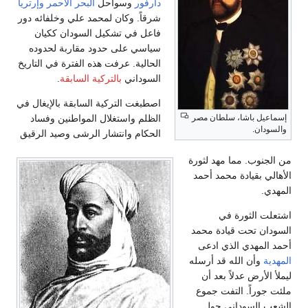
دارفور
وسواحل
البحر الأحمر
وإرتريا
شرقاً. وكان لمحمد علي وخلفائه دور
فاعل في تشكيل السودان ككيان
سياسي على حدود مقاربة لحدوده
الحالية. عرفت هذه الفترة في التاريخ
السوداني
بالتركية السابقة
.
اصطبغت التركية السابقة بالإيغال في
ا، سلطان مصر
الظلم واستغلال المواطنين وفساد
الحكام وانتشار الرشى وصيد الرقيق
ما مهد لثورة
دة محمد أحمد
رة في
 قيادة محمد
 الذي ادعى
لله قد أرسله
دلاً بعد أن
التفت جموع
داني حول