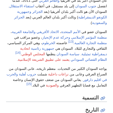
أكبر بلد في أفريقيا
والعالم العربي
حتى 2011، عندما
 السودان
إلى بلد مستقل، في أعقاب
استفتاء الاستقلال
.
هو ثالث أكبر بلدان أفريقيا (بعد
الجزائر
وجمهورية
مقراطية
) وثالث أكبر بلدان العالم العربي (بعد
الجزائر
و في
الأمم المتحدة
،
الاتحاد الأفريقي
والجامعة العربية
،
مر الإسلامي
وحركة عدم الإنحياز
، وعضو مراقب في
[13]
ة العالمية
.
عاصمته
الخرطوم
، وهي المركز السياسي،
جاري للبلاد. السودان هي
جمهورية
رئاسية
اتحادية
[14]
ثيلية
.
سياسة السودان
ينظمها
المجلس الوطني
.
ئي السوداني
يعتمد على تطبيق الشريعة الإسلامية
.
ن الكثير من التحديات. معظم تاريخه، عانى السودان من
قي وعانى من
نزاعات داخلية
شملت
حروب
أهلية
والحرب
فور
. يعاني السودان من ضعف حقوق الإنسان وخاصة
[15]
ضايا التطهير العرقي
والعبودية
في البلاد.
ية
يخ