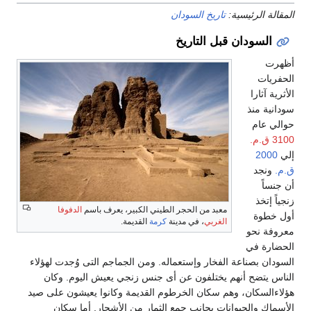
سية:
تاريخ السودان
ن قبل التاريخ
معبد من الحجر الطيني الكبير، يعرف باسم
الدفوفا
الغربي
، في مدينة
كرمة
القديمة.
عة الفخار وإستعماله. ومن الجماجم التى وُجدت لهؤلاء
أنهم يختلفون عن أى جنس زنجي يعيش اليوم. وكان
، وهم سكان الخرطوم القديمة وكانوا يعيشون على صيد
يوانات بجانب جمع الثمار من الأشجار. أما سكان