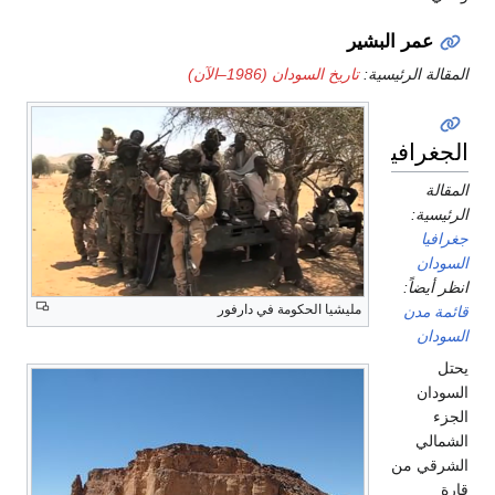
لبشير
سية:
تاريخ السودان (1986–الآن)
مليشيا الحكومة في دارفور