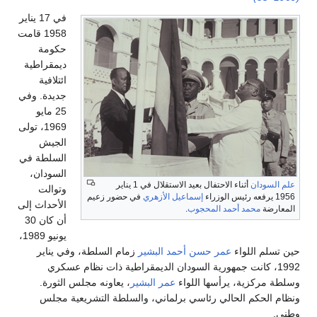
في 17 يناير
1958 قامت
حكومة
ديمقراطية
ائتلافية
جديدة. وفي
25 مايو
1969، تولى
الجيش
السلطة في
السودان،
أثناء الاحتفال بعيد الاستقلال في 1 يناير
وتوالت
إسماعيل الأزهري
في حضور زعيم
الأحداث إلى
د أحمد المحجوب
.
أن كان 30
يونيو 1989،
لواء
عمر حسن أحمد البشير
زمام السلطة، وفي يناير
انت جمهورية السودان الديمقراطية ذات نظام عسكري
ة، يرأسها اللواء
عمر البشير
، يعاونه مجلس الثورة.
 الحالي رئاسي برلماني، والسلطة التشريعية مجلس