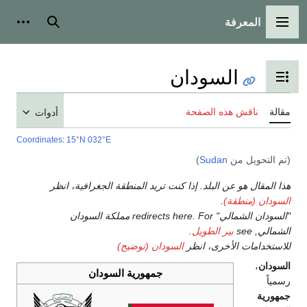
رفة
رئيسية
بحث
أدوات شخصية
السودان
ض جدول المحتويات
 هذه الصفحة
أدوات
Coordinates
:
15°N
032°E
 من
Sudan
)
و عن البلد. إذا كنت تريد المنطقة الجغرافية، انظر
طقة)
.
"السودان الشمالي" redirects here. For مملكة السودان
بير الطويل
.
 الأخرى، انظر
السودان (توضيح)
جمهورية السودان