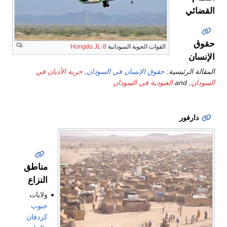
القوات الجوية السودانية
Hongdu JL-8
سية:
حقوق الإنسان في السودان
,
حرية الأديان في
العبودية في السودان
مناطق
النزاع
ولايات
جنوب
كردفان