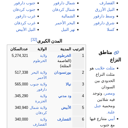
شمال دارفور
جنوب دارفور
زرق
شمال كردفان
جنوب كردفان
فور
الشمالية
غرب دارفور
فور
البحر الأحمر
غرب كردفان
نهر النيل
النيل الأبيض
[32]
المدن الكبرى
الترتيب
المدينة
الولاية
عددالسكان
1
الخرطوم
ولاية
5,274,321
(العاصمة
الخرطوم
المثلثة)
ايب
هو
2
بورتسودان
ولاية البحر
517,338
زاع
الأحمر
بين
3
نيالا
ولاية جنوب
565,000
دارفور
توجد
4
ود مدني
ولاية
345,290.
ين
الجزيرة
جبل
5
الأبيض
ولاية شمال
340,940
كردفان
ع فيها
6
القضارف
ولاية
340,000
القضارف