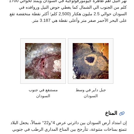
نهر النيل أهم ظاهرة جيومورفولوجية في السودان ويمتد لحوالي 1700
وب الي الشمال كما يغطي حوض النيل وروافده في
السودان حوالي 2.5 مليون هكتار (2,500 كلم؛ أكثر نقطة منخفضة تقع
مر صفر متر وأعلى نقطة هي 3.187 متر.
جبل داير في وسط
مستنقع في جنوب
السودان
السودان
إن امتداد أرض السودان بين دائرتي عرض 4°و22° شمالاً، يجعل البلاد
ت متنوعة، تتأرجح بين المناخ المداري الرطب في جنوبي