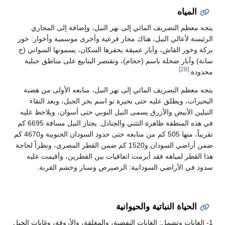
تصريف المائي إلى نهر النيل، وإضافة إلى المجاري
لي النيل، هناك مجار فرعية وأخرى موسمية وأخوار: خور
قاش، وآبار عميقة يحفرها السكان، يسمونها السواني (ج
ضحلة باسم (حجام)، وتقتصر الينابيع على مناطق جبلية
تصريف المائي إلى نهر النيل، منابعه الأولى من هضبة
طلق عليه حتى بحيرة نو اسم بحر الجبل، وبعد التقاء
يض والأزرق يسمى النيل النوبي حتى أسوان، ويلاحظ عليه
في هذه المنطقة ظاهرة التثني والجنادل. يجتاز النيل مسافة 6695 كم
تقريباً، منها 505 كم من منابعه حتى حدود السودان الجنوبية و4670 كم
ضمن أراضي السودان و1520 كم ضمن القطر المصري، ونظراً لحاجة
ياهه فقد أبرمت اتفاقيات بين القطرين، وأقيمت عليه
راضي السودانية: الرصيرص وسنار وخشم القربة.
النباتية والحيوانية
وتشمل: الغابات النفضية، والمغلقة، والأروقة، وغابات الجبل