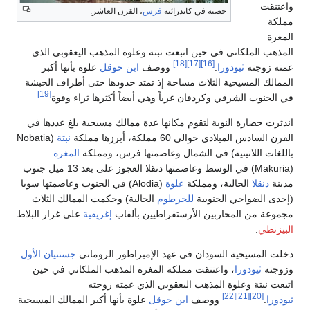
جصية في كاتدرائية
فرس
، القرن العاشر.
اني في حين اتبعت نبتة وعلوة المذهب اليعقوبي الذي
[18]
[17]
[16]
ثيودورا
.
ووصف
ابن حوقل
علوة بأنها أكبر
يحية الثلاث مساحة إذ تمتد حدودها حتى أطراف الحبشة
[19]
شرقي وكردفان غرباً وهي أيضاً أكثرها ثراء وقوة
 النوبة لتقوم مكانها عدة ممالك مسيحية بلغ عددها في
ي حوالي 60 مملكة، أبرزها مملكة
نبتة
(Nobatia
تينية) في الشمال وعاصمتها فرس، ومملكة
المغرة
(Makuria) في الوسط وعاصمتها دنقلا العجوز على بعد 13 ميل جنوب
حالية، ومملكة
علوة
(Alodia) في الجنوب وعاصمتها سوبا
حي الجنوبية
للخرطوم
الحالية) وحكمت الممالك الثلاث
لمحاربين الأرستقراطيين بألقاب
إغريقية
على غرار البلاط
ية السودان في عهد الإمبراطور الروماني
جستنيان الأول
را
، واعتنقت مملكة المغرة المذهب الملكاني في حين
علوة المذهب اليعقوبي الذي عمته زوجته
[22]
ووصف
ابن حوقل
علوة بأنها أكبر الممالك المسيحية