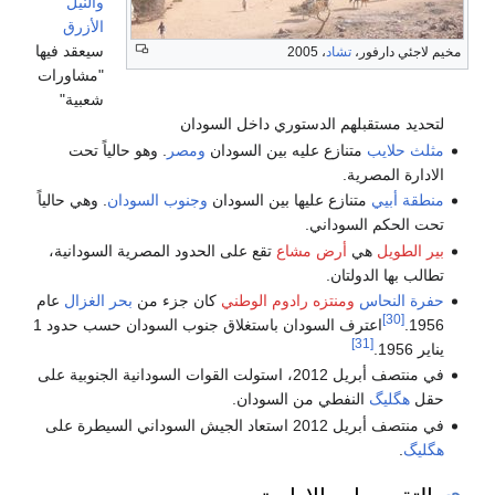
والنيل
الأزرق
سيعقد فيها
ارفور،
تشاد
، 2005
"مشاورات
شعبية"
ستقبلهم الدستوري داخل السودان
ايب
متنازع عليه بين السودان
ومصر
. وهو حالياً تحت
لمصرية.
يي
متنازع عليها بين السودان
وجنوب السودان
. وهي حالياً
م السوداني.
يل
هي
أرض مشاع
تقع على الحدود المصرية السودانية،
 الدولتان.
نحاس
ومنتزه رادوم الوطني
كان جزء من
بحر الغزال
عام
اعترف السودان باستغلاق جنوب السودان حسب حدود 1
[31]
في منتصف أبريل 2012، استولت القوات السودانية الجنوبية على
يگ
النفطي من السودان.
د الجيش السوداني السيطرة على