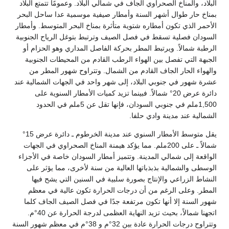
اخ الصحراوي الجاف في شمالي البلاد. وعمومًا تتمتع البلاد
وال أشهر السنة وأمطار صيفية موسمية عدا ساحل البحر
تكون أمطاره شتوية متأثرة بمناخ البحر المتوسط. وأمطار
ية تسقط في فصل الصيف وترتبط بتوغل الرياح الجنوبية
ً. ويرتبط المطر بحركة الفاصل المداري وهو الحزام أو
تفصل بين الهواء الرطب القادم من المحيطات الجنوبية
ر الجاف القادم من الشمال. وتتراوح شهور المطر من
ي جنوبي البلاد، إلى شهر واحد في الجهات الشمالية عند
دائرة عرض 20° شمالاً. فبينما تزيد كميات الأمطار السنوية على
1,500ملم في جنوبي السودان، فإنها تقل عن 5ملم في الحدود
 مدينة وادي حلفا.
يقل متوسط الأمطار السنوي عند مدينة الخرطوم ـ دائرة عرض 15°
شمالاً ـ على 200ملم. مما يؤكد هيمنة المناخ الصحراوي في الجهات
شمالي المدينة. وتتميز أمطار السودان خاصة في الأجزاء
الية بذبذباتها العالية من سنة لأخرى، مما يؤثر على
عي والإنتاج بصورة سلبية في السنين التي يشح فيها
 الرغم من أن درجات الحرارة تكون عالية في معظم
لا أنها تكون مرتفعة جدًا في فصل الصيف الجاف كلما
اتجهنا شمالاً، بحيث تزيد النهاية العظمى لدرجة الحرارة عن 40°م.
وتتراوح درجات الحرارة عادة بين 32°م و 38°م في معظم شهور السنة