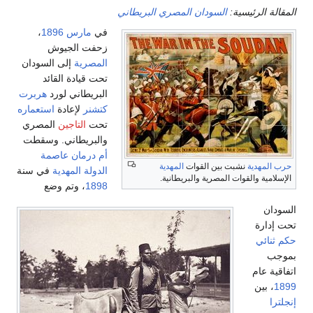
سية:
السودان المصري البريطاني
في
مارس
1896
،
زحفت الجيوش
المصرية
إلى السودان
تحت قيادة القائد
البريطاني لورد
هربرت
كتشنر
لإعادة
استعماره
تحت
التاجين
المصري
والبريطاني. وسقطت
أم درمان
عاصمة
نشبت بين القوات
المهدية
الدولة المهدية
في سنة
قوات المصرية والبريطانية.
1898
، وتم وضع