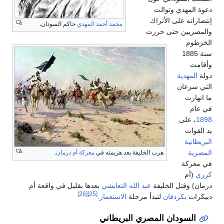
 وتوالت
ى الأتراك
محمد أحمد المهدي
حاكم السودان.
حتى حررت
هرب الخليفة بعد هزيمته في
معركة أم درمان
.
 الخليفة
عبد الله التعايشي
بعدها بقليل في واقعة أم
[26]
[25]
دفان
لتبدأ مرحلة
الاستعمار
.
ان المصري البريطاني