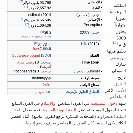
[7]
• الإجمالي
93.760 بليون دولار
[7]
• للفرد
2,657.92 دولار
ن.م.إ.
(الاسمي)
2014 estimate
[7]
• الإجمالي
56.595 بليون دولار
[7]
• Per capita
1,604.36 دولار
[8]
جيني
(2009)
35.3
medium inequality
[9]
HDI
(2013)
0.473
low
(
166st
)
العملة
)
SDG
(
Sudanese pound
Time zone
ت.ع.م.
+3
(
توقيت شرق
أفريقيا
)
• Summer (
ت.ص.
)
ت.ع.م.
+3
(not observed)
صيغة الوقت
dd/mm/yyyy
مفتاح الهاتف
+249
النطاق العلوي للإنترنت
.sd
,
سودان.
لمسيحية
في القرن السادس،
والإسلام
في القرن السابع.
 المسيحية، تمثل
اللغة النوبية القديمة
أقدم سجل للغة
اوية
(السجلات المبكرة ترجع للقرن التاسع). أثناء العصر
لقديم، كان السودان المعاصر يعرف باسم
إثيوپيا
.