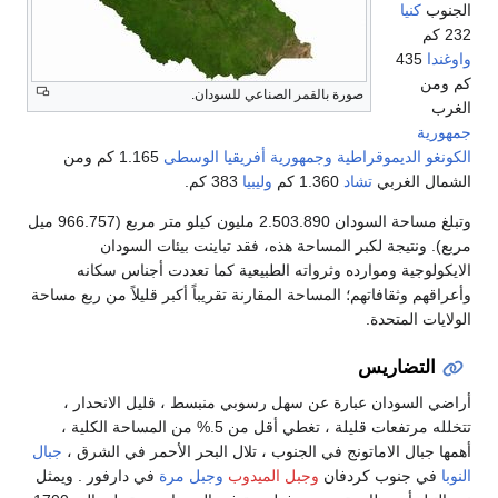
صورة بالقمر الصناعي للسودان.
موقراطية
وجمهورية أفريقيا الوسطى
1.165 كم ومن
بي
تشاد
1.360 كم
وليبيا
383 كم.
وتبلغ مساحة السودان 2.503.890 مليون كيلو متر مربع (966.757 ميل
ة لكبر المساحة هذه، فقد تباينت بيئات السودان
وموارده وثرواته الطبيعية كما تعددت أجناس سكانه
فاتهم؛ المساحة المقارنة تقريباً أكبر قليلاً من ربع مساحة
حدة.
ريس
ان عبارة عن سهل رسوبي منبسط ، قليل الانحدار ،
تتخلله مرتفعات قليلة ، تغطي أقل من 5.% من المساحة الكلية ،
لاماتونج في الجنوب ، تلال البحر الأحمر في الشرق ،
جبال
ب كردفان
وجبل الميدوب
وجبل مرة
في دارفور . ويمثل