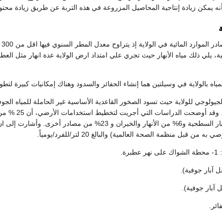
ه يمكن زيادة إنتاجية المحاصيل المزروعة في هذه التربة عن طريق زيادة محتوا
ة
ية، يلي ذلك مياه الأنهار حيث تجري علي امتداد ارض الولاية عدة انهار مثل ال
مياه بالولاية في وسيلتين هما إنشاء الحفائر والسدود وهناك إمكانيات كبيرة لت
الجيولوجي للولاية حيث تسود الصخور القاعدية الأساسية غير الحاملة للمياه الجو
 من قبل منظمة الصحة العالمية) والبالغ 20 لتر/للفرد/يومياً.
رة.