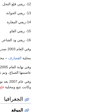
12- ريفي قلع النحل.
13- ريفي الحواتة.
14-ريفي المفازة.
15- ريفي الفاو.
16- ريفي ود الشاعر.
وفي العام 2003 صدر مرسوم مؤقت للحكم المحلي تم بموجبه تقسيم الولاية إلي خمسة محليات وعلي رأسها معتمدين وهي كالآتي:
محلية
القضارف
– محلي
عاصمتها الصباغ، وتم ت
وفي عام
وكانت تتبع ومحلية
قلع
الجغرافيا
الموقع