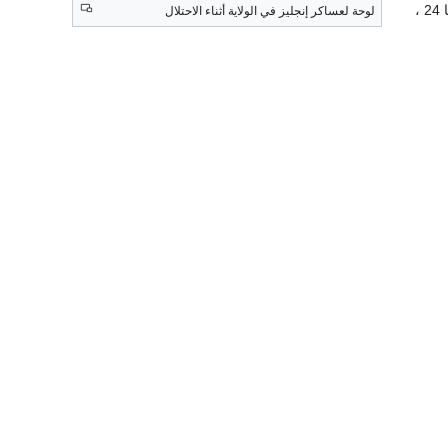
ليصبح عدد محافظات الولاية أربعة وعدد محلياتها 24 ،
لوحة لعساكر إنجليز في الولاية أثناء الاحتلال