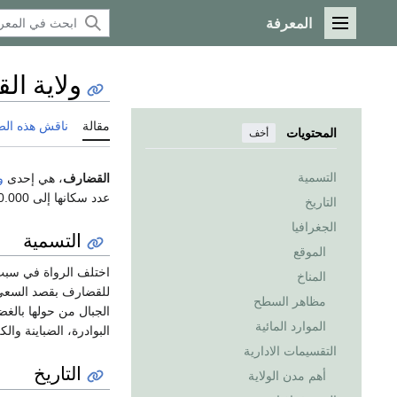
المعرفة
القائمة الرئيسية
ولاية ا
مقالة
ناقش هذه ال
المحتويات
أخف
التسمية
القضارف
، هي إحدى
و
عدد سكانها إلى 1.400.000 نسمة. عاصمتها مدينة
التاريخ
الجغرافيا
التسمية
الموقع
اختلف الرواة في سبب
المناخ
للقضارف بقصد السعي ل
مظاهر السطح
الجبال من حولها بالغض
الموارد المائية
البوادرة، الضباينة وال
التقسيمات الادارية
التاريخ
أهم مدن الولاية