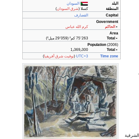
البلد
السودان
المنطقة
كسلا (
شرق السودان
)
Capital
القضارف
Government
•
الحاكم
كرم الله عباس
Area
• Total
75٬263 كم² (29٬059 ميل²)
Population
(2006)
1٫369٫300
• Total
Time zone
UTC+3
(
توقيت شرق أفريقيا
)
 الشرقية