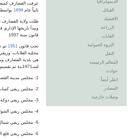
الديموغرافيا
عرفت القضارف كمنطقة
ثانياً عام
1898
بواسطة 
القبائل
الاقتصاد
ظلت ولاية القضارف تتب
الزراعة
ويبدأ تاريخها الإدار
قانون سنة 1937.
الغابات
الثروة الحيوانية
تحت قانون
1951
تم ت
محلية القلابات، وريف
النقل
هي بلدية القضارف ومج
المعالم الرئيسية
لسـ1971ـنة تم تقسيم المنطقة إدارياً لـ 8 مجالس حكم محلي هي:
حوادث
1- مجلس مدينة القضارف.
انظر أيضاً
المصادر
2- مجلس ريفي كساب القريشة.
وصلات خارجية
3- مجلس ريفي دوكة باسندة.
4- مجلس ريفي الشواك.
5- مجلس ريفي شمال ووسط القضارف.
6- مجلس ريفي قلع النحل.