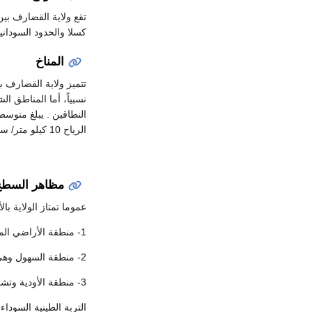
كسلا والحدود السودانية ال
المناخ
تتميز ولاية القضارف ب
الرياح 10 كيلو متر/ ساعة.
مظاهر السطح
عموما تمتاز الولاية ب
1- منطقة الأراضي المرتفعة (High lands ) وتتركز في جنوب شرق الولاية مع الحدود الدولية مع إثيوبيا، بالإضافة إلى بعض الجبال المنعزلة.
2- منطقة السهول وهي الوحدة السائدة في الولاية وتتميز بوجود أراضي طينية مسطحة أو بسيطة الانحدار.
3- منطقة الأودية وتشمل هذه المنطقة الأرضي الرسوبية حول الأنهار الموسمية (نهر عطبرة، ستيت، الرهد وباسلام).