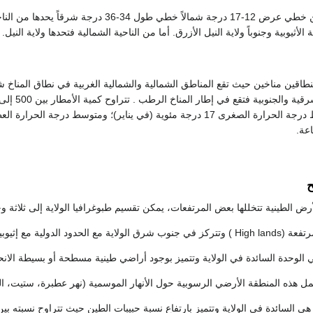
تقع ولاية القضارف بين خطي عرض 12-17 درجة شما
أثيوبية وجنوباً ولاية النيل الأزرق. أما من الناحية الشمالية فتحدها ولاية النيل. وتبلغ م
نطاقين مناخين حيث تقع المناطق الشمالية والشمالية الغربية في نطاق المناخ ش
الأرض الطينية تتخللها بعض المرتفعات، يمكن تقسيم طبوغرافيا الولاية إلى ثلاثة 