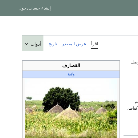
إنشاء حساب
دخول
اقرأ
عرض المصدر
تاريخ
أدوات
 مساحتها 75..263 كم² وفي تعداد عام 2000 وصل
القضارف
ولاية
م
قباط،