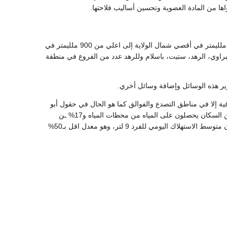
ها من المادة العضوية وتحسين أساليب فلاحتها.
تشكل الأمطار أهم مصادر الموارد المائية في الولاية إذ يتراوح معدل المطر السنوي فيها اقل من 300 ملليمتر في أقصي شمال الولاية إلى اعلي من 900 ملليمتر في
عطبراوي، الرهد، ستيت، باسلام وللرهد عدد من الفروع في منطقة
طوير هذه الوسائل وإضافة وسائل أخري.
فية إلا في مناطق التصدع والفوالق كما هو الحال في حقول أبو
النجا والعزازة وراشد . وقد أوضحت الدراسات التي أجريت لتخطيط استخدامات الأرضي، أن 25 % من السكان يحصلون على المياه من محطات المياه و17% ـن
الحـفائر و20% من الآبار السطحية و6% من الأنهار والخيران و 23% من مصادر أخرى. وأشارت إلى ان متوسط الاستهلاك اليومي للفرد 9 لتر، وهو معدل اقل بـ50%