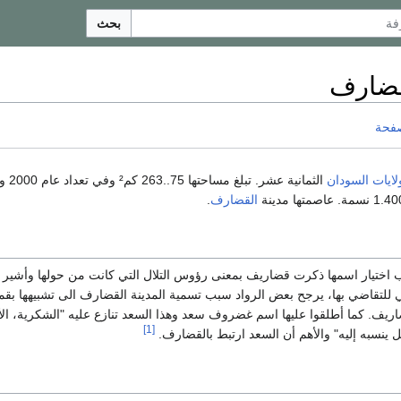
بحث
لقضارف
صفحة
لايات
السودان
الثمانية عشر. تبلغ
القضارف
.
 اختيار اسمها ذكرت قضاريف بمعنى رؤوس التلال التي كانت من حولها وأشير
لتقاضي بها، يرجح بعض الرواد سبب تسمية المدينة القضارف الى تشبيهها بقم
اريف. كما أطلقوا عليها اسم غضروف سعد وهذا السعد تنازع عليه "الشكرية، الأ
[1]
كل ينسبه إليه" والأهم أن السعد ارتبط بالقضارف.