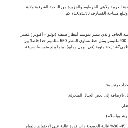
لاً خطي طول 34-36 درجة شرقاً يحدها من الناحية الغربية ولايتي الخرطوم والجزيرة من الناحية الشرقية ولاية
ساحة القضارف 71.621.33 كم.
به الجاف والذي يتميز بموسم أمطار صيفية (يوليو – أكتوبر ) قصير
نسبياً، أما المناطق الشرقية والجنوبية فتقع في إطار المناخ الرطب . تتراوح كمية الأمطار بين 500 إلى 900ملليمتر يمثل خط تساوي المطر 550 مللميتر حدا فاصلا بين
النطاقين . يبلغ متوسط درجة الحرارة الصغرى 17 درجة مئوية (في يناير)؛ ومتوسط درجة الحرارة العظمى47 درجة مئوية (في أبريل ومايو)، بينما يبلغ متوسط سرعة
وحدات رئيسية:
التربة الطينية السوداء هي السائدة في الولاية وتتميز بارتفاع نسبة حبيبات الطين حيث تتراوح نسبته بين 45- 80% عالية الخصوبة ذات قدرة عالية علي الاحتفاظ بالمياه،