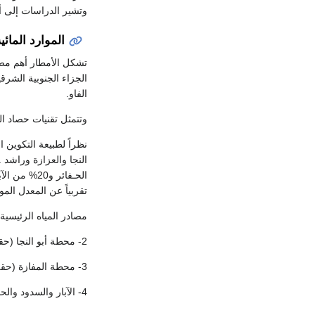
وتشير الدراسات إلى أن
الموارد المائي
الجزاء الجنوبية الشرق
الفاو.
وتتمثل تقنيات حصاد ال
نظراً لطبيعة التكوين 
تقربياً عن المعدل الموصي به
مصادر المياه الرئيسية: 1- محطة الشواك على نهر عطب
2- محطة أبو النجا (حقل آبار جوفية).
3- محطة المفازة (حقل آبار جوفية).
4- الآبار والسدود والحفائر.