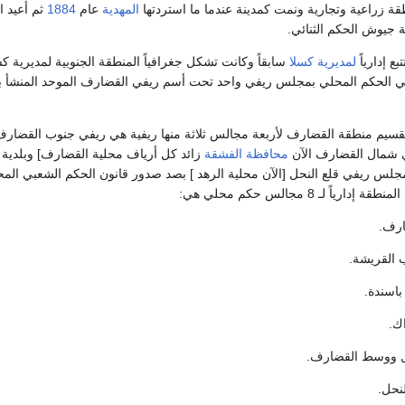
 زراعية وتجارية ونمت كمدينة عندما ما استردتها
المهدية
عام
1884
ثم أعيد اح
جيوش الحكم الثنائي.
ع إدارياً
لمديرية كسلا
سابقاً وكانت تشكل جغرافياً المنطقة الجنوبية لمديرية كس
ي في الحكم المحلي بمجلس ريفي واحد تحت أسم ريفي القضارف الموحد المنشأ
قسيم منطقة القضارف لأربعة مجالس ثلاثة منها ريفية هي ريفي جنوب القضارف،
ي شمال القضارف الآن
محافظة الفشقة
زائد كل أرياف محلية القضارف] وبلدية 
لس ريفي قلع النحل [الآن محلية الرهد ] بصد صدور قانون الحكم الشعبي الم