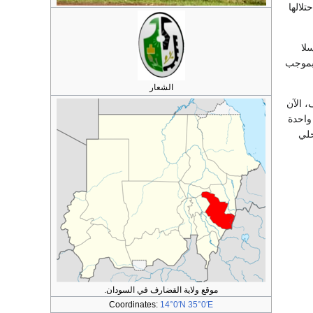
تلالها
لا
 بموجب
الشعار
 الآن
واحدة
حلي
موقع ولاية القضارف في السودان.
Coordinates:
14°0′N
35°0′E