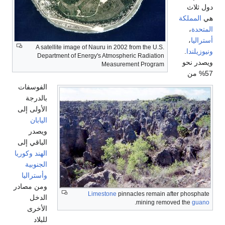
A satellite image of Nauru in 2002 fr
Department of Energy's Atmospheric
Measuremen
الفوسفات
بالدرجة
الأولى إلى
اليابان
ويصدر
الباقي إلى
الهند
وكوريا
الجنوبية
وأستراليا
ومن مصادر
Limestone
pinnac
الدخل
الأخرى
للبلاد