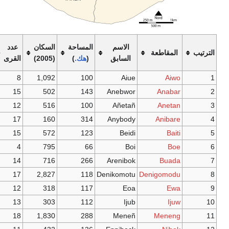
الكثافة
الاسم
المساحة
السكان
عدد
السكانية/
السابق
(
هك.
)
(2005)
القرى
هك.
10.9
8
1,092
100
Aiue
3.5
15
502
143
Anebwor
5.2
12
516
100
Añetañ
0.5
17
160
314
Anybody
4.7
15
572
123
Beidi
12.0
4
795
66
Boi
2.7
14
716
266
Arenibok
24.0
17
2,827
118
Denikomotu
2.7
12
318
117
Eoa
2.7
13
303
112
Ijub
6.4
18
1,830
288
Meneñ