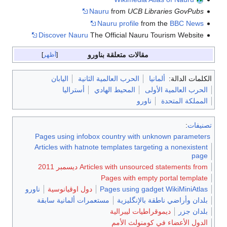
Nauru
from
UC
Nauru profil
Discover Nauru
The Official N
ات متعلقة بناورو
أظهر
لحرب العالمية الثانية
اليابان
المحيط الهادي
أستراليا
Pages using infobox country w
Articles with hatnote templates 
Articles w ديسمبر 2011
Pages with
Pages usin
دول اوقيانوسية
ناورو
گليزية
مستعمرات ألمانية سابقة
ليبرالية
ث الأمم