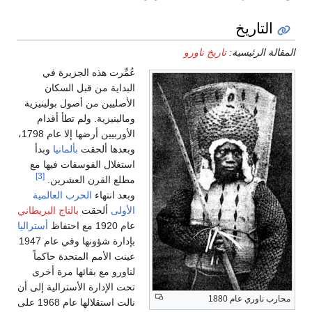
و
عُمِّرت هذه الجزيرة في
البداية من قبل السكان
الأصليين من أصول بولينيزية
ومالينيزية. ولم تطأ أقدام
الأوربيين أرضها إلا عام 1798،
وبعدها ألحقت
بألمانيا
وبدأ
استغلال الفوسفات فيها مع
[3]
مطلع القرن العشرين.
وبعد انتهاء
الحرب العالمية
الأولى
ألحقت
بالتاج البريطاني
عام 1920 مع احتفاظ
أستراليا
بإدارة شؤونها وفي عام 1947
عينت الأمم المتحدة حاكماً
لناورو مع بقائها مرة أخرى
تحت الإدارة الأسترالية إلى أن
نالت استقلالها عام 1968 على