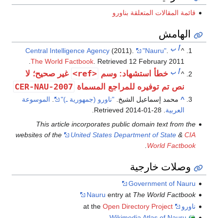
بناورو
Central Intelligence Agency
(2011
.
The World Factbook
. Retrieved
<ref>
اد: وسم
غير صحيح؛ لا
CER-NAU-2007
لمراجع المسماة
لشيخ.
"ناورو (جمهورية ـ)"
.
الموسوعة
.
2
This article incorporates publi
websites of the
United States Depar
Nauru
entry a
Open Dire
Wikime