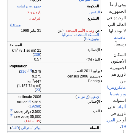
جمهورية برلمانية
بارون واكا
البرلمان
مستقلة
م المتحدة
، (عن
31 يناير 1968
حدة
،
أستراليا
المساحة
2
(8.1 sq mi)
21 km
(
239
)
0.57
Population
[1]
)
216
(
9.378
9.275
2
447/km
(1،157.7/sq mi)
(
23
)
.
)
2006 estimate
[2]
$36.9 million
(
192nd
)
[2]
2.500 دولار
(2006)
[1]
$5,000
(2005 est.)
)
135–141
(
دولار أسترالي
(
AUD
)