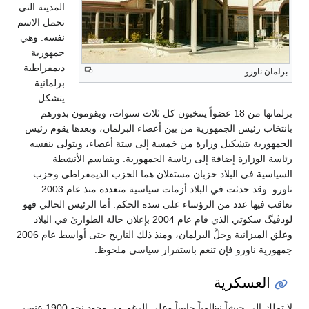
المدينة التي
تحمل الاسم
نفسه. وهي
جمهورية
ديمقراطية
برلمانية
يتشكل
عضواً ينتخبون كل ثلاث سنوات، ويقومون بدورهم
 بين أعضاء البرلمان، وبعدها يقوم رئيس
ن خمسة إلى ستة أعضاء، ويتولى بنفسه
ئاسة الجمهورية. ويتقاسم الأنشطة
 مستقلان هما الحزب الديمقراطي وحزب
ناورو. وقد حدثت في البلاد أزمات سياسية متعددة منذ عام 2003
 على سدة الحكم. أما الرئيس الحالي فهو
لودڤيگ سكوتي الذي قام عام 2004 بإعلان حالة الطوارئ في البلاد
وعلق الميزانية وحلَّ البرلمان، ومنذ ذلك التاريخ حتى أواسط عام 2006
استقرار سياسي ملحوظ.
لا تملك إلى جيشاً نظامياً خاصاً وعلى الرغم من وجود نحو 1900 عنصر