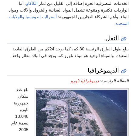
افة إلى القليل من ثمار
الكاكاو
. أما
ل المواد الغذائية والبترول والآلات ومواد
يين للجمهورية؛
أستراليا
،
إندونيسيا
والولايات
يبلغ طول الطرق الرئيسة 30 كم، كما يوجد 24كم من الطرق العادية
ميناء ناورو كما يوجد في البلاد مطار واحد.
 ناورو
بلغ عدد
سكان
جمهورية
ناورو
13.048
نسمة عام
2005.