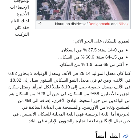
وبموجب
الإحصاءات
الأخيرة
لذلك العام
Nauruan district
فقد كان
التركيب
لآتي:
كما كان معدل المواليد 25.14 في الألف ومعدل الوفيات لا يتجاوز 6.82
في الألف، ومن ثم فإن معدل النمو السكاني السنوي يصل إلى 18.32
في الألف بمعدل خصوبة يصل إلى 3.19 طفلاً لكل امرأة. ويمثل سكان
الجزيرة الأصليون 58% من السكان، في حين أن 26% من السكان هم
من الوافدين من جزر المحيط الهادئ الأخرى، إضافة الى 8% من
أوربيين. والمسيحية هي الديانة السائدة في
فهي اللغة المحلية للسكان الأصليين، في
ارة والشؤون الإدارية في البلاد.