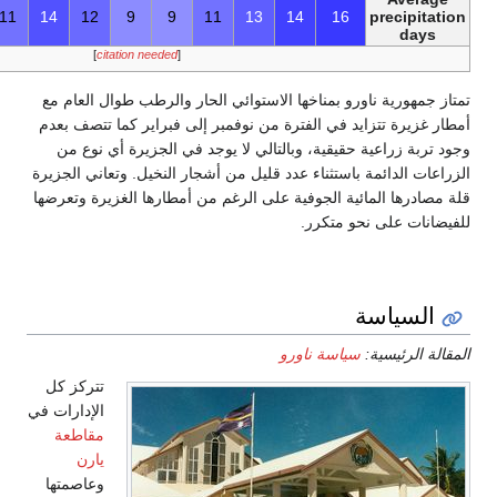
152
15
13
10
11
14
12
9
9
11
13
1
]
citation needed
[
ا الاستوائي الحار والرطب طوال العام مع
ترة من نوفمبر إلى فبراير كما تتصف بعدم
بالتالي لا يوجد في الجزيرة أي نوع من
عدد قليل من أشجار النخيل. وتعاني الجزيرة
ة على الرغم من أمطارها الغزيرة وتعرضها
رو
تتركز كل
الإدارات في
مقاطعة
يارن
وعاصمتها