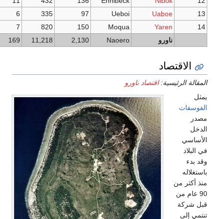
3.2
11
432
136
Ennibeck
3.5
6
335
97
Ueboi
5.5
7
820
150
Moqua
5.3
169
11,218
2,130
Naoero
رو