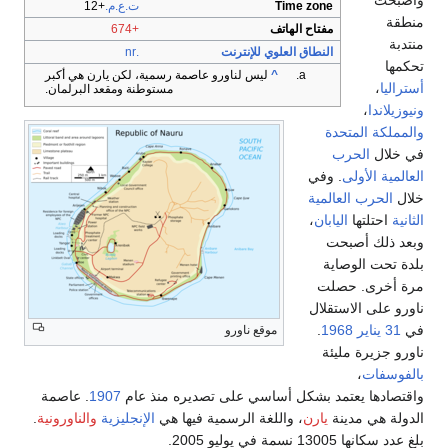
ت.ع.م.
+12
+674
 للإنترنت
.nr
يس لناورو عاصمة رسمية، لكن يارن هي أكبر
مستوطنة ومقعد البرلمان.
قع ناورو
اسي على تصديره منذ عام
1907
. عاصمة
غة الرسمية فيها هي
الإنجليزية
والناورونية
.