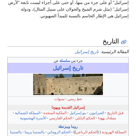
سرائيل" أو على جزء من منها، أو حتى على أجزاء ليست تابعة "لأرض
سرائيل" (مثل شرم الشيخ والجولان على سبيل المثال)، ودولة
سرائيل هي الإطار الحاسم بالنسبة للمبدأ الصهيوني.
التاريخ
لمقالة الرئيسية:
تاريخ إسرائيل
جزء من
سلسلة
عن
تاريخ
إسرائيل
خط زمني
سنوات
إسرائيل القديمة ويهودا
قبل التاريخ
العبرانيون
بنو إسرائيل
الملكية المتحدة
المملكة الشمالية
مملةك يهودا
الحكم البابلي
الحكم الفارسي
الأسرة الهشمونية
روما
وبيزنطة
المملكة الهرودية
الحكم الرباعي
الحكم الروماني
پالستينا پريما
پالستينا