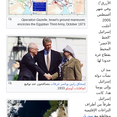
لأزرق").
في شهر
غسطس
200
Operation Gazelle
, Israel's ground maneuver,
encircles the Egyptian Third Army, October 1973
علنت
سرائيل
الخط
لأخضر"
لمحيط
قطاع غزة
دودا لها.
نذ ان
شأت دولة
سرائيل
إسحاق رابين
وياسر عرفات
يتصافحون عند توقيع
إلى يومنا
اتفاقايات أوسلو
1933.
ذا، كانت
سرائيل
رفاً من أطراف
لنزاعات الإقليمية
بخاصّة مع
سوريا
،