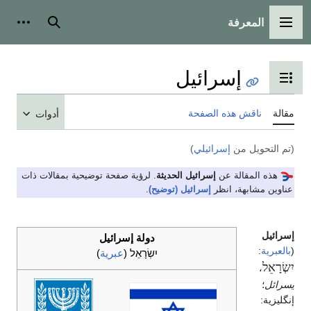
المعرفة
القائمة الرئيسية
بحث
أدوات شخ
إسرائيل
تبديل عرض جدول المحتويات
قالة
ناقش هذه الصفحة
أدوات
تم التحويل من
إسرائيلي
)
هذه المقالة عن
إسرائيل الحديثة
. لرؤية صفحة توضيحية بمقالات ذات
ناوين مشابهة، انظر
إسرائيل (توضيح)
.
سرائيل
دولة إسرائيل
بالعبرية
:
יִשְׂרָאֵל
(
عبرية
)
ִשְׂרָאֵל
سرائل
؛
نگليزية: