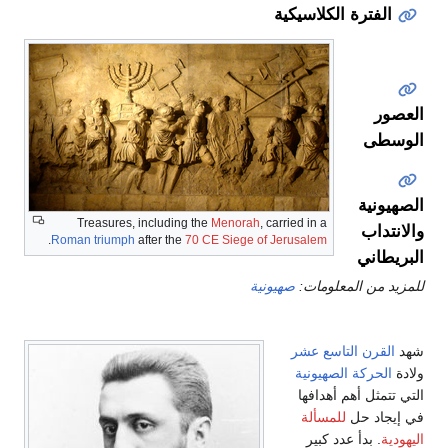
الفترة الكلاسيكية
لعصور
لوسطى
لصهيونية
Treasures, including the
Menorah
, carried in a
الانتداب
.
Roman triumph
after the
70 CE Siege of Jerusalem
لبريطاني
لمزيد من المعلومات:
صهيونية
هد
القرن التاسع عشر
لادة
الحركة الصهيونية
لتي تتمثل أهم أهدافها
ي إيجاد حل
للمسألة
ليهودية
. بدأ عدد كبير