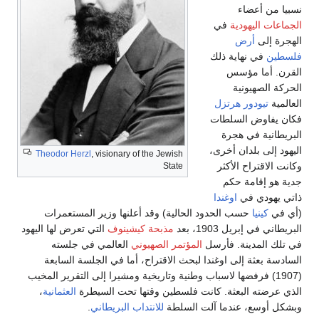
سبيا من أعضاء
لجماعات اليهودية
في
لهجرة إلى
أرض
لسطين
في نهاية ذلك
لقرن. أما مؤسس
لحركة الصهيونية
لعالمية
تيودور هرتزل
كان يفاوض السلطات
لبريطانية في هجرة
ليهود إلى بلدان أخرى،
Theodor Herzl
, visionary of the Jewish
كانت الاقتراح الأكثر
State
دية هو إقامة حكم
اتي يهودي في
اوغندا
أي في
كينيا
حسب الحدود الحالية) وقد أعلنها وزير المستعمرات
لبريطاني في إبريل 1903، بعد
مذبحة كيشينوف
التي تعرض لها اليهود
ي تلك المدينة. فأرسل
المؤتمر الصهيوني
العالمي في جلسته
لسادسة بعثة إلى اوغندا لبحث الاقتراح، أما في الجلسة السابعة
(1907) فرفضها لاسباب وطنية وتاريخية ومشيرا إلى التقرير المخيب
لذي عرضته البعثة. كانت فلسطين وقتها تحت السيطرة
العثمانية
،
بشكل أوسع، عندما آلت السلطة
للانتداب البريطاني
.