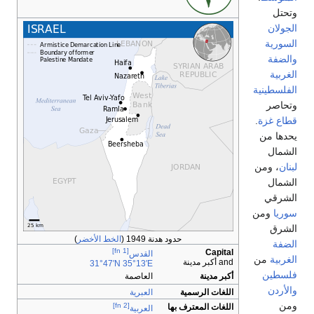
تحتل
لجولان
لسورية
الضفة
لغربية
لفلسطينية
تحاصر
طاع غزة
.
حدها من
لشمال
بنان
، ومن
لشمال
لشرقي
وريا
ومن
لشرق
حدود هدنة 1949 (
الخط الأخضر
)
لضفة
[fn 1]
Capital
القدس
لغربية
من
and أكبر مدينة
31°47′N
35°13′E
لسطين
أكبر مدينة
العاصمة
الأردن
اللغات الرسمية
العبرية
من
[fn 2]
اللغات المعترف بها
العربية