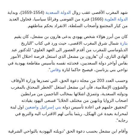
هد المغرب الأقصى عقب زوال
الدولة السعدية
(1554-1659)، وبداية
لدولة العلوية
(1666) فترة من الفوضى وفراغًا سياسيا، فحاول العديد
ن كبار المجتمع وأصحاب السلطة، الانفراد بحكم مناطقهم.
ان من أبرز هؤلاء شخص يهودي يدعى هارون بن مشعل، كان يقيم
تازة
شمال شرق المغرب الاقصى، حيث ورد في كتاب "التاريخ
لدبلوماسي للمغرب من أقدم العصور الى العهد العلوي" للدكتور عبد
لهادي التازي، أن "هارون بن مشعل الذي استغل فرصة اختلال الأمور
فاس أواخر دولة السعديين، فحدثته نفسه بتأسيس مقاطعة يهودية في
واحي بني يزناسن، فيصبح حاكما لتازة
وفاس
".
وحسب العدد 203 من مجلة دعوة الحق، التي تصدرها وزارة الأوقاف
الشؤون الإسلامية، فأن ابن مشعل استغل "الخطر المحذق بالمغرب
دولته السعدية، وتتمزق اشلائها بمخالب الناجمين من مرابطين
صحاب الزوايا ونابهين من مختلف الخلايا" فسعى اليهود بقيادته
لتحقيق حلمهم في اعادة تأسيس دولة
بني إسرائيل واضعين
اول لبنة
محرابة بعيدة عن الهيكل، ريثما يتأتى لهم الاقتراب اليه والتربع في
جابه".
أقام ابن مشعل بحسب دعوة الحق "دويلته اليهودية بالنواحي الشرقية