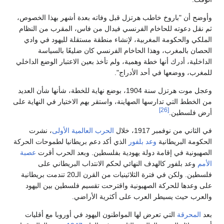
أوضح أن "باروخ خاطب هرتزل قبل وفاته بعدة أشهر بهذا الخصوص،
م نقل دعوته للحاخام الفرنسي فيدال من فاس، المقرب من النظام
لملكي والحكومة المغربية، لإنشاء منطقة مستقلة لليهود في وادي
لحصان بالمغرب، وهذا الحاخام الفرنسي كان ضليعًا بالسياسة
لداخلية، أدرك أنها خطة وهمية، ولم تأخذ بعين الاعتبار الوضع الداخلي
لمغرب، ووضعها في أحد الأدراج".
وعجل موت هرتزل سنة 1904، بوضع نهاية للخطة، شأنها شأن العديد
ن الخطط التي تدارسها الصهاينة، واستقر بهم الاختيار في النهاية على
[26]
رض فلسطين.
ي الثاني من نوفمبر 1917، خلال
الحرب العالمية الأولى
، نشرت
لحكومة البريطانية
وعد بلفور
الذي أكد دعم بريطانيا لطموحات الحركة
لصهيونية في إقامة دولة يهودية بفلسطين. وبعد الحرب أقرت
عصبة
لأمم
وعد بلفور كالهدف النهائي لحكم الانتداب البريطاني على
فلسطين. ولكن في فترة الثلاثينيات من القرن الـ20 تندمت بريطانية
لى وعدها للحركة الصهيونية واقترحت تقسيم فلسطين بين اليهود
العرب حيث يسيطر العرب على أكثرية الأراضي.
عد
المحرقة
التي تعرض لها المواطنون اليهود في أوروبا مع أقليات