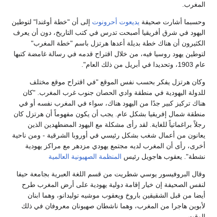
لمغرب.
حسبما أشارت صحيفة
يديعوت أحرونوت
إلى أن "خطة أوغندا" لتوطين
ليهود في شرق أفريقيا أصبحت تدرس في كتب التاريخ، دون أن يعرف
لكثيرون أن هناك خطة بديلة أعدها هرتزل باسم "خطة المغرب"
توطين يهود روسيا فيه، من خلال اقتراح قدمه في رسالة غامضة كتبها
1، وتحديدا في أبريل من ذلك العام".
كان هرتزل يفكر بحسب نفس الموقع "في اقتراح موقع مختلف
لدولة اليهودية في منطقة وادي الحصان جنوب غرب المغرب. "كان
ناك تركيز كبير جدًا من اليهود هناك، سواء في المغرب نفسه أو في
نطقة شمال إفريقيا بشكل عام. يجب أن يكون مفهوماً أن هرتزل كان
جلاً براغماتياً للغاية. لقد رأى مشكلة مع اليهود المضطهدين الذين
عانون من أعمال شغب بشكل رئيسي في أوروبا الشرقية - ومن ناحية
خرى، رأى أن المغرب لديه مجتمع يهودي مزدهر مع مراكز يهودية
شطة". يعقوب هاجويل رئيس
المنظمة الصهيونية العالمية
قال البروفيسور يوسي شطريت من قسم اللغة العبرية بجامعة حيفا
نفس الصحيفة إن خيار إقامة دولية يهودية على أرض المغرب طرح
يضا من قبل الشقيقين باروخ ويعقوب موشيه توليدانو، وهما ابنان
أبوين هاجرا من المغرب، وهما ناشطان صهيونان معروفان في ذلك
لوقت.