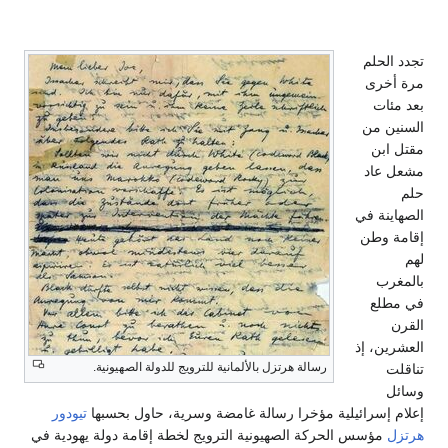
جدد الحلم
رة أخرى
عد مئات
لسنين من
قتل ابن
شعل عاد
لم
لصهاينة في
قامة وطن
هم
المغرب
ي مطلع
لقرن
لعشرين، إذ
رسالة هرتزل بالألمانية للترويج للدولة الصهيونية.
ناقلت
سائل
علام إسرائيلية مؤخرا رسالة غامضة وسرية، حاول بحسبها
تيودور
رتزل
مؤسس الحركة الصهيونية الترويج لخطة إقامة دولة يهودية في