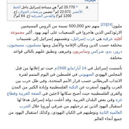
للإنترنت
2
^
20.770 كم
هي مساحة إسرائيل داخل
الخط
2
الأخضر
. 22.072 كم
تتضمن
مرتفعات الجولان
(ح.
1200 كم²)
والقدس الشرقية
(ح. 64 كم²).
[25]
[24]
ليون
منهم نحو 500,000 نسمة من الروس المسيحيين
لارثوذكس الذين هاجروا في التسعينات على أنهم يهود. أكبر
مجموعة
قلية
عرقية
هي
عرب إسرائيل
، وتقسمهم إسرائيل إلى تقسيمات
ختلفة حسب الدين ومكان الإقامة والأصل ومنها
مسلمون
،
مسيحيون
،
روز
،
بدو
،
شركس
وسامريون
وغيرهم، وتطبق عليهم بالتالي قواعد
ختلفة.
أسست إسرائيل في
14 أيار/مايو
1948م
حيث تم إعلانها من قبل
لمجلس اليهودي
الصهيوني
في فلسطين في اليوم المتمم لفترة
لانتداب البريطاني حسب قرار الأمم المتحدة، وفي ظل حرب بين
لعرب واليهود أسفرت عن
النكبة
الفلسطينية وإبادة الكثير من المدن
القرى الفلسطينية حيث أصبح سكانها لاجئين في
الضفة الغربية
وقطاع
زة
وفي بعض البلدان العربية. وقد أعلنت دولة إسرائيل هدفا لها
ستقبال اليهود الذين تم ترحيلهم من شرقي أوروبا خلال
الحرب
لعالمية الثانية
وتوطينهم في الكيان اليهودي، وكذلك استقبال اليهود من
ميع أنحاء العالم.