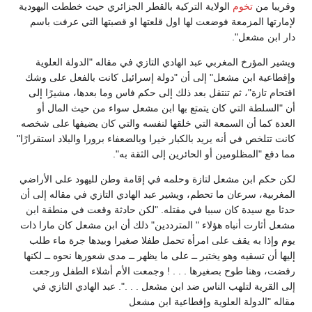
قريبا من
تخوم
الولاية التركية بالقطر الجزائري حيث خططت اليهودية
إمارتها المزمعة فوضعت لها اول قلعتها او قصبتها التي عرفت باسم
ار ابن مشعل".
يشير المؤرخ المغربي عبد الهادي التازي في مقاله "الدولة العلوية
إقطاعية ابن مشعل" إلى أن "دولة إسرائيل كانت بالفعل على وشك
قتحام تازة"، ثم تنتقل بعد ذلك إلى حكم فاس وما بعدها، مشيرًا إلى
ن "السلطة التي كان يتمتع بها ابن مشعل سواء من حيث المال أو
لعدة كما أن السمعة التي خلقها لنفسه والتي كان يضيفها على شخصه
انت تتلخص في أنه يريد بالكبار خيرا وبالضعفاء برورا والبلاد استقرارًا"
ما دفع "المظلومين أو الحائرين إلى الثقة به".
كن حكم ابن مشعل لتازة وحلمه في إقامة وطن لليهود على الأراضي
لمغربية، سرعان ما تحطم، ويشير عبد الهادي التازي في مقاله إلى أن
دثا مع سيدة كان سببا في مقتله. "لكن حادثة وقعت في منطقة ابن
شعل أثارت أنباه هؤلاء " المترددين" ذلك أن ابن مشعل كان مارا ذات
وم وإذا به يقف على امرأة تحمل طفلا صغيرا وبيدها جرة ماء طلب
ليها أن تسقيه وهو يختبر ــ على ما يظهر ــ مدى شعورها نحوه ــ لكنها
فضت، وهنا طوح بصغيرها . . . ! وجمعت الأم أشلاء الطفل ورجعت
لى القرية لتلهب الناس ضد ابن مشعل . . .". عبد الهادي التازي في
قاله "الدولة العلوية وإقطاعية ابن مشعل