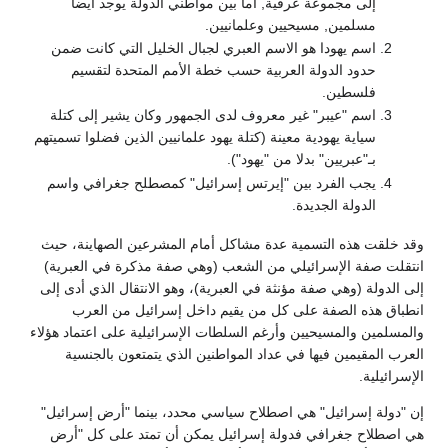
إلى مجموعة عرقية, أما بين مواطني الدولة يوجد أيضا
مسلمين, مسيحيين وعلمانيين.
اسم يهودا هو الاسم العبري لجبال الخليل التي كانت ضمن
حدود الدولة العربية حسب خطة الأمم المتحدة لتقسيم
فلسطين.
اسم "عيبر" غير معروف لدى الجمهور وكان يشير إلى كتلة
سياية يهودية معينة (كتلة يهود علمانيين الذين فضلوا تسميتهم
بـ"عبريين" بدلا من "يهود").
يجب الفرد بين "إيرتس إسرائيل" كمصطلح جغرافي واسم
الدولة الجديدة.
قد خلقت هذه التسمية عدة مشاكل أمام المشرعين الصهاينة، حيث
نتقلت صفة الإسرائيلي من الشعب (وهي صفة مذكرة في العبرية)
لى الدولة (وهي صفة مؤنثة في العبرية)، وهو الانتقال الذي أدى إلى
نطباق هذه الصفة على كل من يقيم داخل إسرائيل من العرب
المسلمين والمسيحيين وأرغم السلطات الإسرائيلية على اعتماد هؤلاء
لعرب المقيمين فيها في عداد المواطنين الذي يتمتعون بالجنسية
لإسرائيلية.
ن "دولة إسرائيل" هي اصطلاح سياسي محدد، بينما "أرض إسرائيل"
ي اصطلاح جغرافي فدولة إسرائيل يمكن أن تمتد على كل "أرض