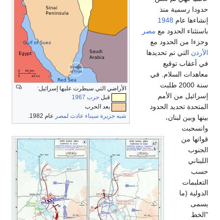
دودا رسمية منذ
نشاءها عام
1948
استثناء الحدود مع
مصر
جزءا من الحدود مع
لأردن
التي تم تحديدها
ي أعقاب توقيع
عاهدات السلام. في
سنة 2000 طلبت
الأراضي التي سيطرت عليها إسرائيل:
سرائيل من الأمم
قبل
حرب 1967
لمتحدة تحديد الحدود
بعد الحرب
شبه جزيرة سيناء
عادت
لمصر
عام 1982.
ينها وبين لبنان،
انسحبت
واتها من
لجنوب
للبناني
سب
لتعلبمات
لدولية (ما
سمى
الخط