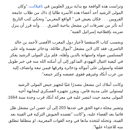
تزامنت هذه الواقعة مع بداية بروز العلويين في
تافيلالت
، "وكان
لمولى الرشيد أحد أعضاء هذه الأسرة طالبا إذ ذاك من طلاب جامعة
لقرويين . . . فكان يعيش في " الواقع المغربي" وتحكي كتب التاريخ
نه تأثر من تصرفات ابن مشعل بناحية الشرق . . . وأنه قرر أن ينزل
ربته بإقطاعية إسرائيل الفتية".
بحسب كتاب الاستقصا لأخبار دول المغرب الأقصى لأحمد بن خالد
لناصري، فقد كان لابن مشعل "أموال طائلة، وذخائر نفيسة وله على
لمسلمين صولة واستهانة بالدين وأهله، فلم يزل المولى الرشيد يفكر
ي كيفية اغتيال اليهودي المذكور إلى أن أمكنه الله منه في خبر طويل
قتله واستولى على أمواله وذخائره وفرقها فيمن تبعه وانضاف إليه
ن عرب أنكاد وغيرهم فقوي عضضه وكثر جمعه".
كانت أملاك ابن مشعل مصدرًا غنيًا لتجهيز جيش المولى الرشيد
يستولي على مدينة فاس، ويعزز تجهيزه العسكري لمجابهة أخيه
لمولى محمد حيث انتصر عليه في معركة أنكاد قرب وجدة سنة 1664.
وتشير مجلة دعوة الحق في عددها 203 إلى أن حصن ابن مشعل ظل
ائما بعد القضاء عليه، و"كانت "تقصده الجيوش التركية في الفينة بعد
لفينة، وتحتله لتتخذه مانعا في وجه القوات المغربية، او منطلقا تنطلق
نه للاعتداء عليها".