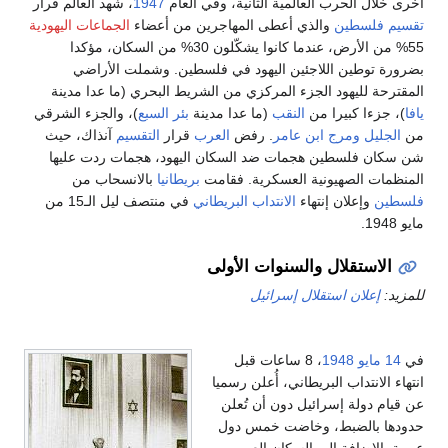
خرى خلال الحرب العالمية الثانية، وفي العام
1947
، شهد العالم قرار
قسيم فلسطين
والذي أعطى المهاجرين من أعضاء
الجماعات اليهودية
55% من الأرض، عندما كانوا يشكّلون 30% من السكان، مؤكدا
ضرورة توطين اللاجئين اليهود في فلسطين. وشملت الأراضي
لمقترحة لليهود الجزء المركزي من الشريط البحري (ما عدا مدينة
افا
)، جزءا كبيرا من
النقب
(ما عدا مدينة
بئر السبع
)، والجزء الشرقي
ن
الجليل
ومرج ابن عامر
. رفض
العرب
قرار
التقسيم
آنذاك، حيث
ن سكان فلسطين هجمات ضد السكان اليهود، هجمات ردت عليها
لمنظمات الصهيونية العسكرية. فقامت
بريطانيا
بالانسحاب من
لسطين
وإعلان إنتهاء
الانتداب البريطاني
في منتصف ليل الـ15 من
يو 1948.
الاستقلال والسنوات الأولى
لمزيد:
إعلان استقلال إسرائيل
ي
14 مايو
1948
، 8 ساعات قبل
نتهاء الانتداب البريطاني، أُعلن رسميا
ن قيام دولة إسرائيل دون أن تُعلن
دودها بالضبط، وخاضت خمس دول
ربية بالاضافة إلى السكان العرب