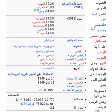
لجنوب
الجماعات العرقية
74.2%
اليهود
(2019)
20.9%
العرب
لغربي
[14]
4.8%
آخرون
طاع غزة
الدين
(2019)
74.2%
اليهودية
ن
17.8%
المسلمون
لسطين
2.0%
المسيحيون
[22]
1.6%
الدروز
مصر
.
[14]
4.4%
أخرى
نص
دستور
صفة المواطن
إسرائيلي
سرائيل
الحكومة
جمهورية
دستورية
برلمانية
مركزية
لى أنها
•
الرئيس
إسحاق هرتصوگ
لوطن
•
رئيس الوزراء
بنيامين نتنياهو
لقومي
•
رئيس الكنيست
ياريڤ لـِڤين
ليهود
وهي
•
كبير القضاة
إستر هايوت
ذلك الدولة
التشريع
الكنيست
لوحيدة في
الاستقلال
عن
الامبراطورية البريطانية
•
إعلان الاستقلال
14 مايو 1948
لعالم التي
•
الإنضمام
إلى
11 مايو 1949
نص
الأمم المتحدة
•
القوانين الأساسية
1958–2018
ستورها
المساحة
لى أنها
2
• الإجمالية
(8.019–
20.770–22.072 km
طن قومي
[a]
8.522 sq mi)
(
رقم 150
)
ديانة
• الماء (%)
2.1
[23]