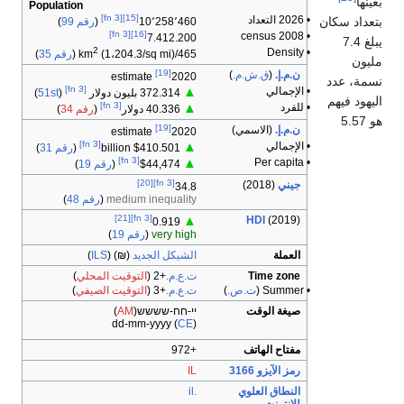
عينها
Population
[fn 3]
[15]
• 2026 التعداد
تعداد سكان
10٬258٬460
(
رقم 99
)
[fn 3]
[16]
• 2008 census
7.412.200
يبلغ 7.4
2
• Density
465/km
(1،204.3/sq mi) (
رقم 35
)
ليون
[19]
ن.م.إ.
(
ق.ش.م.
)
estimate
2020
سمة، عدد
[fn 3]
• الإجمالي
▲
372.314 بليون دولار
(
51st
)
ليهود فيهم
[fn 3]
• للفرد
▲
40.336 دولار
(
رقم 34
)
هو 5.57
[19]
ن.م.إ.
(الاسمي)
estimate
2020
[fn 3]
• الإجمالي
▲
$410.501 billion
(
رقم 31
)
[fn 3]
• Per capita
▲
$44,474
(
رقم 19
)
[20]
[fn 3]
جيني
(2018)
34.8
medium inequality
(
رقم 48
)
[21]
[fn 3]
HDI
(2019)
▲
0.919
very high
(
رقم 19
)
العملة
الشيكل الجديد
(
₪
ILS
)
Time zone
ت.ع.م.
+2
(
التوقيت المحلي
)
• Summer (
ت.ص.
)
ت.ع.م.
+3
(
التوقيت الصيفي
)
صيغة الوقت
יי-חח-שששש
)
AM
‎ (
dd-mm-yyyy (
CE
)
مفتاح الهاتف
+972
رمز الآيزو 3166
IL
النطاق العلوي
.il