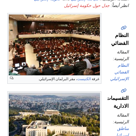
نظر أيضاً:
جدل حول حكومة إسرائيل
لنظام
لقضائي
لمقالة
لرئيسية:
لنظام
لقضائي
لإسرائيلي
غرفة
الكنيست
، مقر البرلمان الإسرائيلي.
لتقسيمات
لادارية
لمقالة
لرئيسية:
ناطق
سرائيل