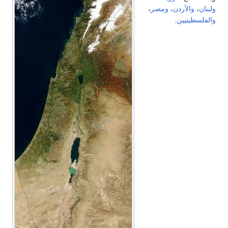
لبنان
،
والأردن
،
ومصر
،
الفلسطينيين
.