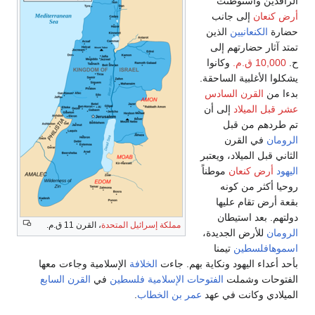
لرافدين واستوطنت
رض كنعان
إلى جانب
ضارة
الكنعانيين
الذين
متد آثار حضارتهم إلى
.
10,000 ق.م.
وكانوا
شكلوا الأغلبية الساحقة.
دءا من
القرن السادس
شر قبل الميلاد
إلى أن
م طردهم من قبل
لرومان
في القرن
لثاني قبل الميلاد، ويعتبر
ليهود
أرض كنعان
موطناً
وحيا أكثر من كونه
قعة أرض تقام عليها
ولتهم. بعد استيطان
مملكة إسرائيل المتحدة
، القرن 11 ق.م.
لرومان
للأرض الجديدة،
سموهافلسطين
تيمنا
أحد أعداء اليهود ونكاية بهم. جاءت
الخلافة
الإسلامية وجاءت معها
لفتوحات وشملت
الفتوحات الإسلامية
فلسطين
في
القرن السابع
لميلادي وكانت في عهد
عمر بن الخطاب
.