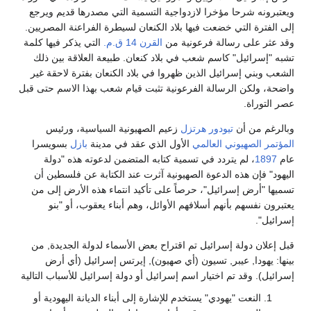
يعتبرونه شرحا مؤخرا لازدواجية التسمية التي مصدرها قديم ويرجع
لى الفترة التي خضعت فيها بلاد الكنعان لسيطرة الفراعنة المصريين.
قد عثر على رسالة فرعونية من
القرن 14 ق.م.
التي يذكر فيها كلمة
شبه "إسرائيل" كاسم شعب في بلاد كنعان. طبيعة العلاقة بين ذلك
لشعب وبني إسرائيل الذين ظهروا في بلاد الكنعان بفترة لاحقة غير
اضحة، ولكن الرسالة الفرعونية تثبت قيام شعب بهذا الاسم حتى قبل
صر التوراة.
بالرغم من أن
تيودور هرتزل
زعيم الصهيونية السياسية، ورئيس
لمؤتمر الصهيوني العالمي
الأول الذي عقد في مدينة
بازل
بسويسرا
ام
1897
، لم يتردد في تسمية كتابه المتضمن لدعوته هذه "دولة
ليهود" فإن هذه الدعوة الصهيونية آثرت عند الكتابة عن فلسطين أن
سميها "أرض إسرائيل"، حرصاً على تأكيد انتماء هذه الأرض إلى من
عتبرون نفسهم بأنهم أسلافهم الأوائل، وهم أبناء يعقوب، أو "بنو
سرائيل".
بل إعلان دولة إسرائيل تم اقتراح بعض الأسماء لدولة الجديدة, من
ينها: يهودا, عيبر, تسيون (أي صهيون), إيرتس إسرائيل (أي أرض
سرائيل). وقد تم اختيار اسم إسرائيل أو دولة إسرائيل للأسباب التالية
النعت "يهودي" يستخدم للإشارة إلى أبناء الديانة اليهودية أو