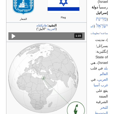
)
Israe
سمياً
دولة
سرائيل
Flag
מְדִינַת
الشعار
ִשְׂרָאֵל
النشيد:
هاتيكڤاه
(
الم
(
العربية
:
"الأمل"
·
اعدة
معلومات
1:15
المدة: دقائق و 15 ثواني.
،
مدينت
سرائل
؛
نگليزية:
State o
Israe
)، هي
لد
في قلب
لعالم
لعربي
، في
رب آسيا
قع على
لضفة
لشرقية
لبحر
لمتوسط
.