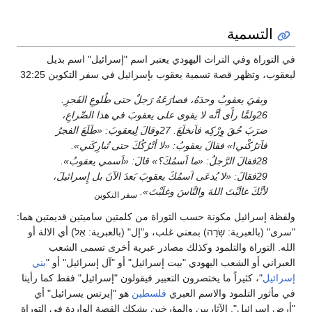
التسمية
ي التوراة وفي التراث اليهودي يعتبر اسم "إسرائيل" اسم بديل
يعقوب، وتظهر قصة تسمية يعقوب بإسرائيل في سفر التكوين 32:25
وبقيَ يعقوبُ وحدَهُ، فصارَعَهُ رَجلٌ حتى طُلوعِ الفَجرِ.
26ولمَّا رأَى أنَّه لا يقوى على يعقوبَ في هذا الصِّراعِ،
ضرَبَ حُقَ وِرْكِه فاَنخلَعَ. 27وقالَ لِيعقوبَ: «طَلَعَ الفجرُ
فاَترُكْني!» فقالَ يعقوبُ: «لا أتْرُكُكَ حتى تُبارِكَني».
28فقالَ الرَّجلُ: «ما اَسمُكَ؟» قالَ: «اَسمي يعقوبُ».
29فقالَ: «لا يُدعَى اَسمُكَ يعقوبَ بَعدَ الآنَ بل إِسرائيلَ،
لأنَّكَ غالَبْتَ اللهَ والنَّاسَ وغلَبْتَ».
سفر التكوين
لفظة إسرائيل مكونة حسب التوراة من كلمتين ساميتين قديمتين هما:
سرى" (بالعبرية: שָׂרָה) بمعني غلب، و"إل" (بالعبرية: אֵל) أي الالة أو
لله. التوراة والتلمود وكذلك مصادر عبرية أخرى تسمى الشعب
لعبراني أو الشعب اليهودي "بيت إسرائيل" أو "آل إسرائيل" أو "
بني
سرائيل
"، كثيراً ما يختصرون التعبير فيقولون "إسرائيل" فقط كما رأينا
ي مأثور التلمود والاسم العبري
فلسطين
هو "إيرتس يسرائيل" أي
أرض إسرائيل". الآثاريين والمؤرخين يشكك القصة الواردة في التوراة