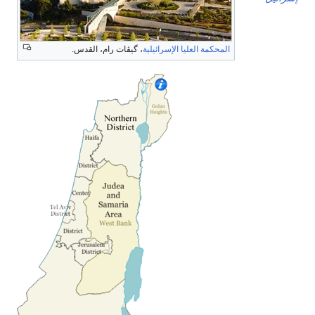
المحكمة العليا الإسرائيلية
، گيڤات رام، القدس.