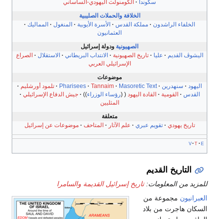
سكوندا
الكومنولث اليهودي-الساساني
الخلافة
والحملات الصليبية
الخلفاء الراشدون
مملكة القدس
الأسرة الأيوبية
المنغول
المماليك
العثمانيون
الصهيونية
و
دولة إسرائيل
اليشوڤ القديم
عليا
تاريخ الصهيونية
الانتداب البريطاني
الاستقلال
الصراع
الإسرائيلي العربي
موضوعات
اليهود
سنهدرين
Masoretic Text
Tannaim
Pharisees
تلمود أورشليم
القدس
القومية
القادة اليهود
رؤساء الوزراء
جيش الدفاع الإسرائيلي
المثليين
متعلقة
تاريخ يهودي
تقويم عبري
علم الآثار
المتاحف
موضوعات عن إسرائيل
v
t
e
التاريخ القديم
لمزيد من المعلومات:
تاريخ إسرائيل القديمة والسامرا
لعبرانيون
مجموعة من
لسكان هاجرت من بلاد