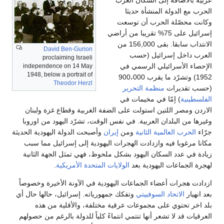
لحرب مع الدولة المنشأة حديثا
كانت محصّلة الحرب أن توسعت
إسرائيل على 75% تقريبا من أراضي
الانتداب سابقا. بقى 156,000 من
David Ben-Gurion
لعرب داخل إسرائيل (حسب
proclaiming Israeli
لإحصاء الأسرائيلي الرسمي في
independence on 14 May
1948, below a portrait of
1952) وتشرّد ما يقرب 900،000
Theodor Herzl
حسب تقديرات
منظمة التحرير
لفلسطينية
) إمّا في مخيمات في
لاردن ومصر اللتين استولت على الضفة الغربية وقطاع غزة ولبنان
غيرها من البلدان العربية. في نفس الوقت، تشرّد اليهود من اوروبا
رّاء
الحرب العالمية الثانية
ومن
إيران
وأصبحت الدولة اليهودية الحديثة
كانا مرغوبا فيه وازدادت الهجرات اليهودية إلى إسرائيل مما سبب
يادة في عدد السكان اليهود بشكل ملحوظ، فهي تمثل الجهة الثانية
هجرة الجماعات اليهودية بعد
الولايات المتحدة الأمريكية
.
زدادت هجرات أعضاء الجماعات اليهودية في الآونة الأخيرة وخصوصاً
عد انهيار
الاتحاد السوفييتي
وتفكك جمهورياته. إسرائيل، حالها حال أي
لد اخر تحتوي على مجموعات عرقية مختلفة، والأقلية من هذه
لعرقيات قد لا تشعر أنها تنتمي انتماءً كلياً للدولة بالرغم من حصولهم