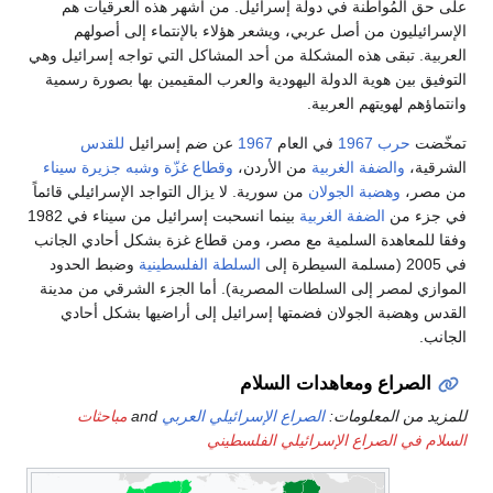
لى حق المُواطنة في دولة إسرائيل. من أشهر هذه العرقيات هم
لإسرائيليون من أصل عربي، ويشعر هؤلاء بالإنتماء إلى أصولهم
لعربية. تبقى هذه المشكلة من أحد المشاكل التي تواجه إسرائيل وهي
لتوفيق بين هوية الدولة اليهودية والعرب المقيمين بها بصورة رسمية
انتماؤهم لهويتهم العربية.
مخّضت
حرب 1967
في العام
1967
عن ضم إسرائيل
للقدس
لشرقية،
والضفة الغربية
من الأردن،
وقطاع غزّة
وشبه جزيرة سيناء
ن مصر،
وهضبة الجولان
من سورية. لا يزال التواجد الإسرائيلي قائماً
ي جزء من
الضفة الغربية
بينما انسحبت إسرائيل من سيناء في 1982
فقا للمعاهدة السلمية مع مصر، ومن قطاع غزة بشكل أحادي الجانب
20 (مسلمة السيطرة إلى
السلطة الفلسطينية
وضبط الحدود
لموازي لمصر إلى السلطات المصرية). أما الجزء الشرقي من مدينة
لقدس وهضبة الجولان فضمتها إسرائيل إلى أراضيها بشكل أحادي
لجانب.
الصراع ومعاهدات السلام
لمزيد من المعلومات:
الصراع الإسرائيلي العربي
and
مباحثات
لسلام في الصراع الإسرائيلي الفلسطيني