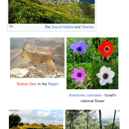
.
The
Sea of Galilee
and
Tiberias
Nubian Ibex
in the
Negev
Anemone coronaria
- Israel's
national flower