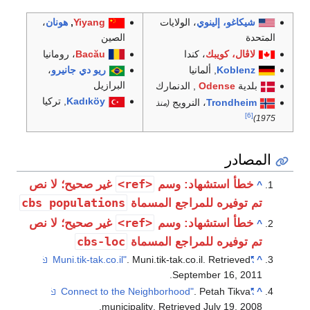
شيكاغو، إلينوي
، الولايات
Yiyang
,
هونان
،
المتحدة
الصين
لاڤال، كويبك
، كندا
Bacău
، رومانيا
Koblenz
, ألمانيا
ريو دي جانيرو
،
البرازيل
بلدية
Odense
, الدنمارك
Kadıköy
, تركيا
Trondheim
، النرويج
(منذ
[6]
1975)
المصادر
<ref>
خطأ استشهاد: وسم
غير صحيح؛ لا نص
^
cbs populations
تم توفيره للمراجع المسماة
<ref>
خطأ استشهاد: وسم
غير صحيح؛ لا نص
^
cbs-loc
تم توفيره للمراجع المسماة
. Muni.tik-tak.co.il
. Retrieved
"Muni.tik-tak.co.il"
^
.
September 16,
2011
. Petah Tikva
"Connect to the Neighborhood"
^
.
municipality
. Retrieved
July 19,
2008