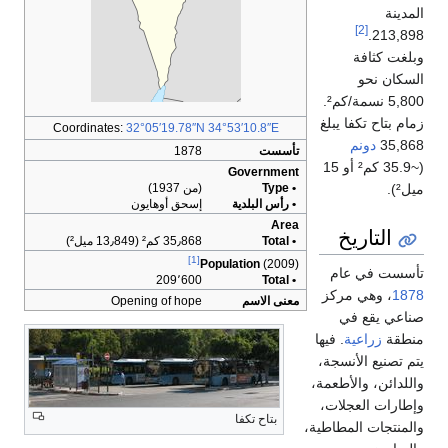
المدينة
[2]
213,898.
وبلغت كثافة
السكان نحو
5,800 نسمة/كم².
زمام بتاح تكفا يبلغ
Coordinates:
32°05′19.78″N
34°53′10.8″E
35,868
دونم
تأسست
1878
(~35.9 كم² أو 15
Government
ميل²).
• Type
(من 1937)
• رأس البلدية
إسحق أوهايون
Area
التاريخ
• Total
35٫868 كم² (13٫849 ميل²)
[1]
Population
(2009)
تأسست في عام
209٬600
• Total
1878
، وهي مركز
معنى الاسم
Opening of hope
صناعي يقع في
منطقة
زراعية
. فيها
يتم تصنيع الأنسجة،
واللدائن، والأطعمة،
وإطارات العجلات،
بتاح تكفا
والمنتجات المطاطية،