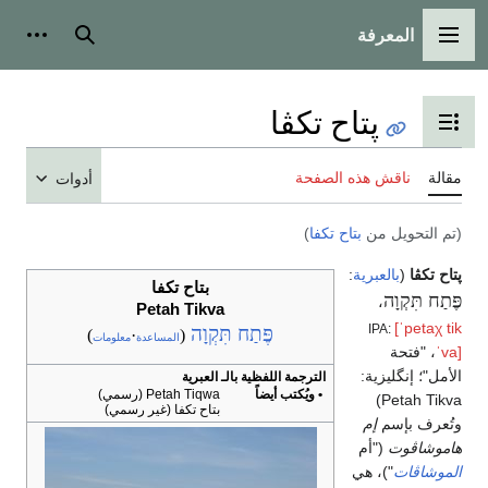
المعرفة
القائمة الرئيسية
بحث
أدوات
پتاح تكڤا
تبديل عرض جدول المحتويات
مقالة
ناقش هذه الصفحة
أدوات
(تم التحويل من
بتاح تكفا
)
پتاح تكڤا
(
بالعبرية
:
بتاح تكفا
פֶּתַח תִּקְוָה
‎،
Petah Tikva
[ˈpetaχ tik
IPA:
פֶּתַח תִּקְוָה
)
·
(
المساعدة
معلومات
ˈva]
، "فتحة
الأمل"؛ إنگليزية:
الترجمة اللفظية بالـ العبرية
• ويُكتب أيضاً
Petah Tiqwa (رسمي)
)
Petah Tikva
بتاح تكفا (غير رسمي)
وتُعرف بإسم
إم
هاموشاڤوت
("أم
الموشاڤات
")، هي