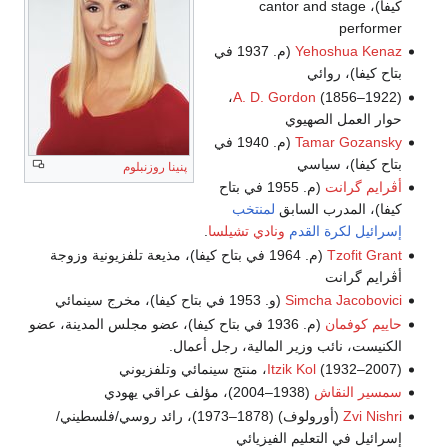
كيفا)، cantor and stage
performer
Yehoshua Kenaz
(م. 1937 في
بتاح كيفا)، روائي
(1856–1922)،
A. D. Gordon
حوار العمل الصهيوي
Tamar Gozansky
(م. 1940 في
بتاح كيفا)، سياسي
پنينا روزنبلوم
أڤرايم گرانت
(م. 1955 في بتاح
كيفا)، المدرب السابق
لمنتخب
إسرائيل لكرة القدم
ونادي تشيلسا
.
Tzofit Grant
(م. 1964 في بتاح كيفا)، مذيعة تلفزيونية وزوجة
أڤرايم گرانت
Simcha Jacobovici
(و. 1953 في بتاح كيفا)، مخرج سينمائي
حاييم كوفمان
(م. 1936 في بتاح كيفا)، عضو مجلس المدينة، عضو
الكنيست، نائب وزير المالية، رجل أعمال.
(1932–2007)، منتج سينمائي وتلفزيوني
Itzik Kol
سمسير النقاش
(1938–2004)، مؤلف عراقي يهودي
Zvi Nishri
(أورولوف) (1878–1973)، رائد روسي/فلسطيني/
إسرائيل في التعليم الفيزيائي