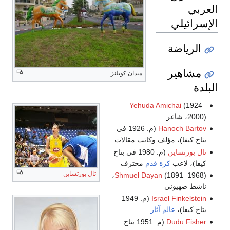
العربي
الإسرائيلي
الرياضة
مشاهير
ميدان كوبلنز
البلدة
Yehuda Amichai
(1924–
2000)، شاعر
Hanoch Bartov
(م. 1926 في
بتاح كيفا)، مؤلف وكاتب مقالات
تال بورتساين
(م. 1980 في بتاح
كيفا)، لاعب
كرة قدم
محترف
تال بورتساين
(1891–1968)،
Shmuel Dayan
ناشط صهيوني
Israel Finkelstein
(م. 1949
بتاح كيفا)،
عالم آثار
Dudu Fisher
(م. 1951 بتاح