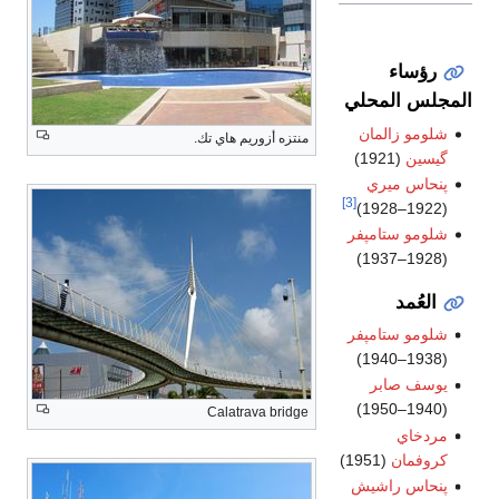
رؤساء
المجلس المحلي
شلومو زالمان
منتزه أزوريم هاي تك.
گيسين
(1921)
پنحاس ميري
[3]
(1922–1928)
شلومو ستامپفر
(1928–1937)
العُمد
شلومو ستامپفر
(1938–1940)
يوسف صابر
(1940–1950)
Calatrava bridge
مردخاي
كروفمان
(1951)
پنحاس راشيش