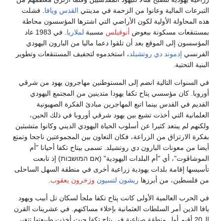
التبرعات المالية وعانوا من الزحمة في مدينتي
القدس
ويافا
. فشلت
هذه المحاولة الأولية لكون الأراضي التي اشترها المؤسسون محاطة
بمستنقعات مسكونة ببعوض
أنوفيلس
مسببة
لملاريا
. في 1983 عاد
المؤسسون إلى الموقع بعد أن تلقوا دعما ماليا من البارون اليهودي
الفرنسي
إدموند دي روتشيلد
، استخدموه لتجفيف المستنقعات وتطوير
البنية التحتية.
في السنوات التالية انضم إلى المستوطنين مهاجرون يهود من شرقي
أوروبا. كان مؤسسي پتاح تكفا يهودا متدينين من المجتمع اليهودي
القديم في القدس بينما اتبع المهاجرين مبادئ الفكرة الصهيونية
العلمانية التي أخذت تشيع بين يهود شرقي أوروبا في ذلك الحين،
ولكنهم لم يبتعد كثيرا عن أسلوب الحياة اليهودي الديني وكانوا متشبثين
بفكرة الارتزاق من الزراعة، فكان التعاون بين المجموعتين ناجحا وتمتع
أيضا من معونات البارون دي روتشيلد. تسمى بيتاح تكفا أحيانا "أم
الموشاڤوت"، أي "أم البلدات اليهودية" (אם המושבות) إذ تابعت
تأسيسها إقامة بلدات يهودية زراعية أخرى في منطقة السهل الساحلى
من فلسطين، من أبرزها
ريشون لتسيون
وزخرون يعقوب
.
في الحرب العالمية الأولى كانت پتاح تكفا ملجأ لسكان تل أبيب ويهود
يافا الذين أمر السلطات العثمانية بإخلاء مساكنهم. في عشرينات القرن
ال20 أقيم أول منطقة صناعية في بتاح تكفا حيث أخذت طبيعتها تتغير