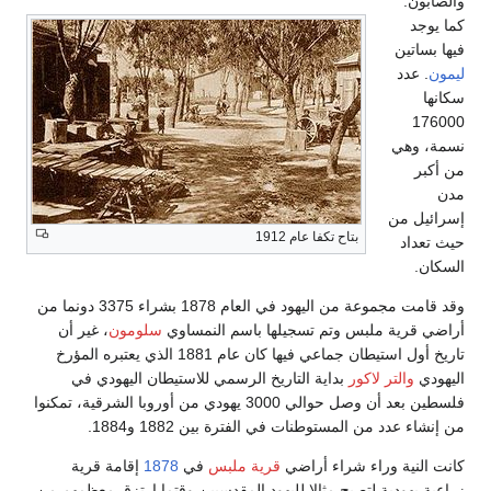
والصابون.
كما يوجد
فيها بساتين
ليمون
. عدد
سكانها
176000
نسمة، وهي
من أكبر
مدن
إسرائيل من
بتاح تكفا عام 1912
حيث تعداد
السكان.
وقد قامت مجموعة من اليهود في العام 1878 بشراء 3375 دونما من
أراضي قرية ملبس وتم تسجيلها باسم النمساوي
سلومون
، غير أن
تاريخ أول استيطان جماعي فيها كان عام 1881 الذي يعتبره المؤرخ
اليهودي
والتر لاكور
بداية التاريخ الرسمي للاستيطان اليهودي في
فلسطين بعد أن وصل حوالي 3000 يهودي من أوروبا الشرقية، تمكنوا
من إنشاء عدد من المستوطنات في الفترة بين 1882 و1884.
كانت النية وراء شراء أراضي
قرية ملبس
في
1878
إقامة قرية
زراعية يهودية لتصبح مثالا لليهود المقدسيين وقتما ارتزق معظمهم من