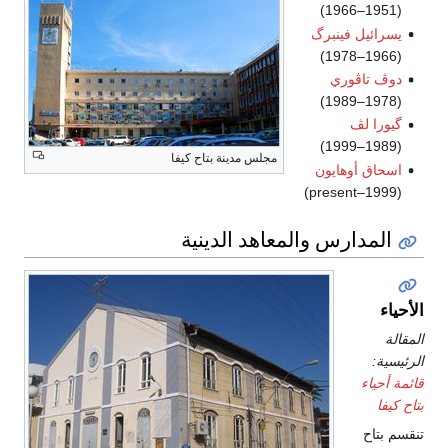
(1951–1966)
يسرائيل فينبرگ
(1966–1978)
دوڤ تاڤوري
(1978–1989)
گيورا لڤ
(1989–1999)
مجلس مدينة بتاح كيفا
اسحاق أوهايون
(1999–present)
المدارس والمعاهد الدينية
الأحياء
المقالة
الرئيسية:
قائمة أحياء
بتاح كيفا
تنقسم بتاح