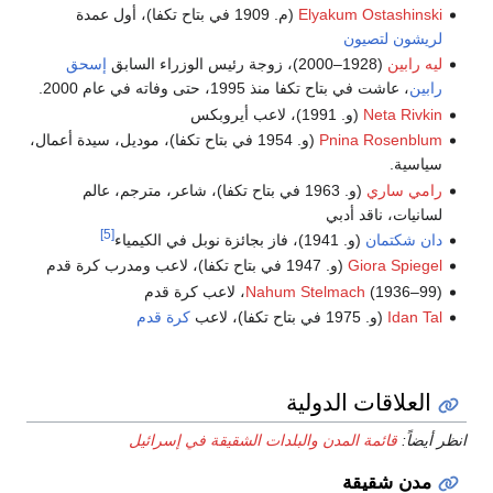
Elyakum Ostashinski
(م. 1909 في بتاح تكفا)، أول عمدة
لريشون لتصيون
ليه رابين
(1928–2000)، زوجة رئيس الوزراء السابق
إسحق
رابين
، عاشت في بتاح تكفا منذ 1995، حتى وفاته في عام 2000.
Neta Rivkin
(و. 1991)، لاعب أيروبكس
Pnina Rosenblum
(و. 1954 في بتاح تكفا)، موديل، سيدة أعمال،
سياسية.
رامي ساري
(و. 1963 في بتاح تكفا)، شاعر، مترجم، عالم
لسانيات، ناقد أدبي
[5]
دان شكتمان
(و. 1941)، فاز بجائزة نوبل في الكيمياء
Giora Spiegel
(و. 1947 في بتاح تكفا)، لاعب ومدرب كرة قدم
(1936–99)، لاعب كرة قدم
Nahum Stelmach
Idan Tal
(و. 1975 في بتاح تكفا)، لاعب
كرة قدم
العلاقات الدولية
انظر أيضاً:
قائمة المدن والبلدات الشقيقة في إسرائيل
مدن شقيقة