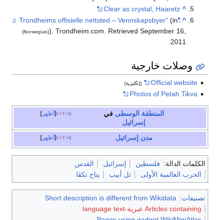
Clear as crystal,
Haaretz
^
(in
"Trondheims offisielle nettsted – Vennskapsbyer"
^
). Trondheim.com
. Retrieved
September 16,
(Norwegian)
.
2011
وصلات خارجية
Official website
(إنگليزية)
Photos of Petah Tikva
المنطقة الوسطى
في
e
t
v
أظهر
إسرائيل
مدن إسرائيل
e
t
v
أظهر
الكلمات الدالة:
فلسطين
إسرائيل
القدس
الحرب العالمية الأولى
تل أبيب
پتاح تكڤا
تصنيفات
:
Short description is different from Wikidata
Articles containing عبرية-language text
Pages using gadget WikiMiniAtlas