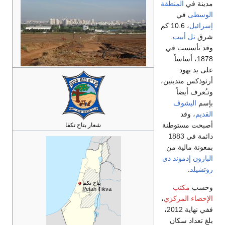
مدينة في
المنطقة
الوسطى
في
إسرائيل
، 10.6 كم
شرق
تل أبيب
.
وقد تأسست في
1878، أساساً
على يد يهود
أرثوذكس متدينين،
وتـُعرف أيضاً
بإسم
اليشوڤ
القديم
، وقد
أصبحت مستوطنة
شعار بتاح تكفا
دائمة في 1883
بمعونة مالية من
البارون إدموند دى
روتشيلد
.
بتاح تكفا
وحسب
مكتب
Petah Tikva
الإحصاء المركزي
،
ففي نهاية 2012،
بلغ تعداد سكان