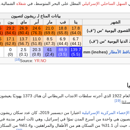
ي
السهل الساحلي الإسرائيلي
المطل على البحر المتوسط، في
شفلاه
الشمالية. 
بيانات المناخ لـ ريشون لتصيون
الشهر
ينا
فب
مار
أبر
ماي
يون
ي
6
29.2
26.9
24.6
21.0
18.8
17.8
لقصوى اليومية °س (°ف)
(87.1)
(84.6)
(80.4)
(76.3)
(69.8)
(65.8)
(64.0)
6
17.1
13.7
11.0
8.5
6.9
6.7
لدنيا اليومية °س (°ف)
(67.3)
(62.8)
(56.7)
(51.8)
(47.3)
(44.4)
(44.1)
0
2.5
20.3
61
88.9
139.7
اقط الأمطار
mm (inches)
(0)
(0.1)
(0.8)
(2.4)
(3.5)
(5.5)
[18]
Source:
YR.NO
ا
أظهر التعداد السكاني لعام 1922 الذي أجرته سلطات الانتداب البريطاني أن هنا
[19]
الإحصاء المركزية الإسرائيلية
اعتبارا من ديسمبر 2019، كان عدد سكان ر
يون هي واحدة من أسرع المدن نموًا في إسرائيل، وهي ثالث أصغر مدينة في ال
، حيث أن 31.1% من السكان هم من الأطفال والمراهقين، و.4