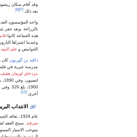
وقد أقام سكان ريشون ل
[8]
[7]
بعد ذلك.
واجه المؤسسون العديد
بالزراعة. وبعد حفر ب
هذه الجماعة كانوا
فاني
وعندما اشتراها البارو
الحوامض و
علم النبيذ
.
داڤيد بن گوريون
كان رئ
مدرسة عبرية في فلسطين
مردخاي لوبمان هڤيڤ
[10]
أخرى.
الانتداب البري
عام 1924، تعاقد الجيش البريطاني مع
صرفند
. سمح العقد لشر
بموجب الامتياز الممنو
الرئيسية والمستوطنات