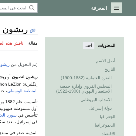
المعرفة
القائمة الرئيسية
ريشون ل
مقالة
ناقش هذه ال
المحتويات
أخف
أصل الاسم
(تم التحويل من
ريشون
التاريخ
ريشون لتصيون
أو
ريش
الفترة العثمانية (1882-1900)
إنگليزية:
shon LeZion
المجلس القروي وإدارة جمعية
المنطقة الوسطى
، جن
الاستعمار اليهودي (1900-1922)
الانتداب البريطاني
تأسست عام 1882 بواسطة اليهود المهاجرون من
دولة إسرائيل
أول مستوطنة صهيونية
تتأسس في
سوريا العث
الجغرافيا
في إسرائيل، بعدد سكان ,384
الديموغرافيا
الاقتصاد