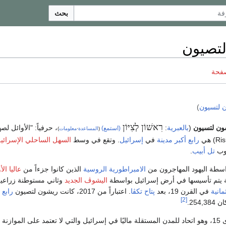
بحث
تصيون
صفحة
 لتسيون
)
רִאשׁוֹן לְצִיּוֹן
ون لتسيون
(
بالعبرية
:
، حرفياً: "الأوائل لص
(استمع)
(
المساعدة
·
معلومات
)
Ri
) هي
رابع أكبر مدينة
في
إسرائيل
. وتقع في وسط
السهل الساحلي الإسرائي
وب
تل أبيب
.
الامبراطورية الروسية
الذين كانوا جزءاً من
عاليا ال
 يتم تأسيسها في أرض إسرائيل بواسطة
اليشوڤ الجديد
وثاني مستوطنة زراعية
مانية
في القرن 19، بعد
پتاح تكڤا
. اعتباراً من 2017، كانت ريشون لتصيون
رابع 
[2]
254.
المدينة عضو في منتدى 15، وهو اتحاد للمدن المستقلة ماليًا في إسرائيل والتي لا تعتمد على الموازن