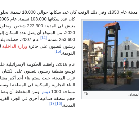
يعيش في المدينة 222.300 شخص. و
2020، من المتوقع أن يصل عدد السكان إل
[14]
253.600 نسمة.
عام 2007، حصلت بلد
ريشون لتصيون على جائزة
وزارة الداخلية
لل
[15]
القويمة.
عام 2016، وافقت الحكومة الإسرائيلية عل
توسيع منطقة ريشون لتصيون على الكثبان ا
غرب المدينة، حيث سيتم بناء أحد أكبر مشار
البناء التجارية والسكنية في المنطقة الو
مساحة 1000
دونم
. ومن المخطط أن يتضا
لميدان.
حجم منطقة صناعية أخرى في الجزء الغرب
[17]
[16]
المدينة.