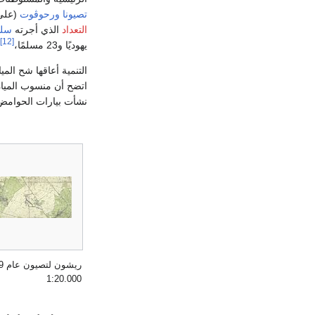
تصيونا
ورحوڤوت
(على 
التعداد
الذي أجرته
سلط
[12]
يهوديًا و23 مسلمًا،
التنمية أعاقها شح الم
نشأت بيارات الحوامض حول المستوطنة
1:20.000