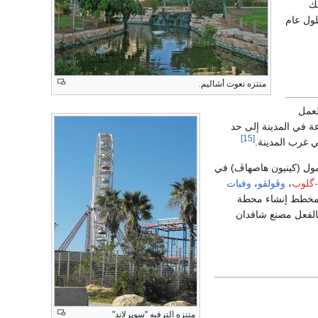
ك
ينة 270.000 نسمة بحلول عام
منتزه نعوت أشاليم.
لعمل
 في المدينة إلى حد
[15]
ي غرب المدينة.
مول (كينيون هاصهاڤ) في
-گلوب
،
وڤولڤو
،
وفيات
مخطط إنشاء محطة
المدينة بالفعل مصنع شافدان
متنزه الترفيه "سوپرلاند"