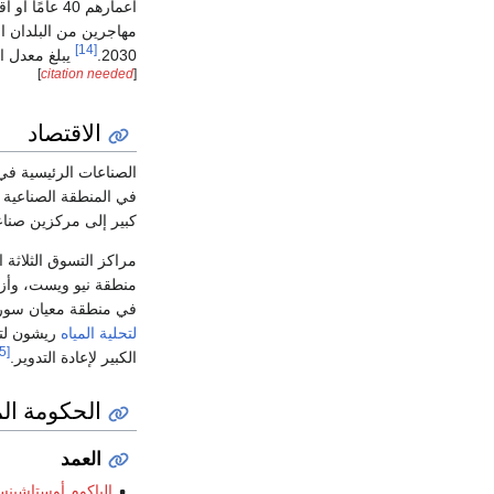
أعمارهم 40 عامًا أو أقل. بالإضافة إلى ذلك، اجتذبت المدينة أعدادًا كبيرة من المهاجرين،
مهاجرين من البلدان الن
[14]
2030.
يبلغ معدل النم
]
citation needed
[
الاقتصاد
الصناعات الرئيسية ف
في المنطقة الصناعية ا
كبير إلى مركزين صناعي
مراكز التسوق الثلاثة
منطقة نيو ويست، وأزر
في منطقة معيان سور
لتحلية المياه
[15]
الكبير لإعادة التدوير.
الحكومة الم
العمد
إلياكوم أوستاشين