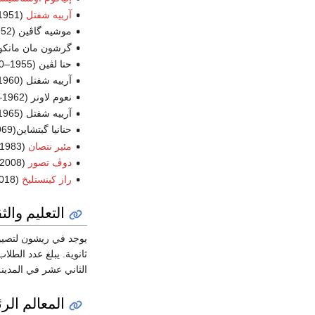
آرييه شفتل
(1951)
موشيه گاڤين (1952–55)
گرشون مان مانكوڤ (5
حنا لڤين (1955–60)
آرييه شفتل (1960–62)
نعوم لاونر (1962–65)
آرييه شفتل (1965–69)
حنانيا گبتشاين(1969–83)
مئير نتصان
(1983–2008)
دوڤ تصور
(2008–2018)
راز كينستليخ
(2018–الحاضر)
التعليم والث
يوجد في ريشون لتصيو
ثانوية. يبلغ عدد الطلاب في
الثاني عشر في المدينة
المعالم الر