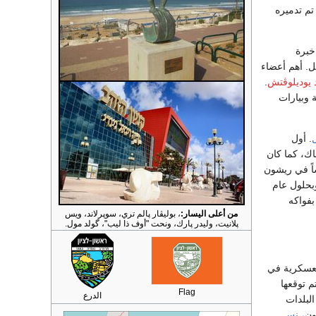
تم تدميره
خبرة
ل. أهم أعضاء
 يوديلوڤتش
.
 وبيارات
. أول
ك، كما كان
اً في ريشون
بلغ عدد سكان ريشون لتصيون 359. وبعد خمس سنوات، ارتفع الرقم إلى 380، وبحلول عام
ونم من أراضي ريشون لتصيون بالكروم و 254 دونم بفواكه
من أعلى اليسار:
، بوليڤار پالم تري، سوپرلاند، ويس
پلانيت، وليدر پارك، ونحت "أوف ذا ليب"، گولد مول.
العسكرية في
م توقعها
Flag
الدرع
لبلدات
ون،
نس