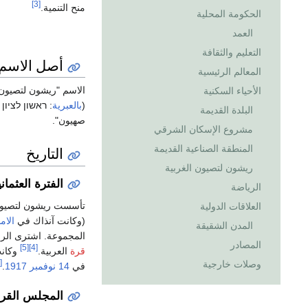
[3]
منح التنمية.
الحكومة المحلية
العمد
التعليم والثقافة
أصل الاسم
المعالم الرئيسية
الاسم "ريشون لتصيو
الأحياء السكنية
(
بالعبرية
:
ראשון לציון
البلدة القديمة
صهيون".
مشروع الإسكان الشرقي
المنطقة الصناعية القديمة
التاريخ
ريشون لتصيون الغربية
الفترة العثمانية (1882-
الرياضة
تأسست ريشون لتصيو
العلاقات الدولية
(وكانت آنذاك في
الام
المدن الشقيقة
المجموعة. اشترى الرواد 835 (337.91
المصادر
[5]
[4]
قرة
العربية.
وكانت
[6]
وصلات خارجية
في
14 نوفمبر
1917
.
المجلس القروي و