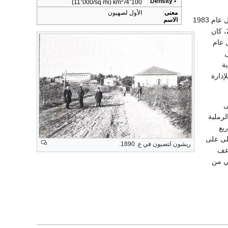
• Density
(11٬000/sq mi)
4٬100/km
معنى
الأول لصهيون
أعلنت ريشون لتصيون مدينة عام 1950، وفي ذلك الوقت كان عدد سكانها حوالي 18.000 نسمة. بحلول عام 1983
الاسم
كان عدد سكانها 103.000 نسمة. عام 2006، كان
بحلول عام
ى
ية
إدارة
ى
لرملية
يع
سطى على
ريشون لتصيون في ع. 1890.
عف
ي من