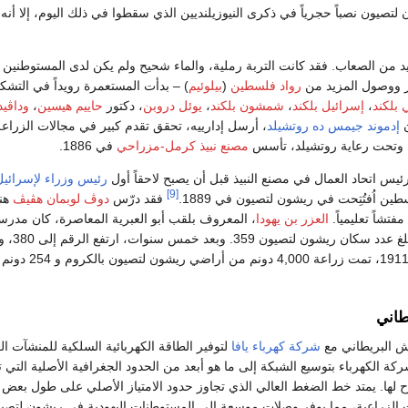
تصيون نصباً حجرياً في ذكرى النيوزيلنديين الذي سقطوا في ذلك اليوم، إلا أنه 
 من الصعاب. فقد كانت التربة رملية، والماء شحيح ولم يكن لدى المستوطنين 
ئر ووصول المزيد من
رواد فلسطين
(
بيلوئيم
) – بدأت المستعمرة رويداً في التشك
 بلكند
،
إسرائيل بلكند
،
شمشون بلكند
،
يوئل دروبن
، دكتور
حاييم هيسين
،
وداڤيد
ن
إدموند جيمس ده روتشيلد
، أرسل إدارييه، تحقق تقدم كبير في مجالات الزراعة
 وتحت رعاية روتشيلد، تأسس
مصنع نبيذ كرمل-مزراحي
في 1886.
يس اتحاد العمال في مصنع النبيذ قبل أن يصبح لاحقاً أول
رئيس وزراء
لإسرائيل
[9]
 اُفتُتِحت في ريشون لتصيون في 1889.
فقد درّس
دوڤ لوبمان هڤيڤ
هنا
مفتشاً تعليمياً.
العزر بن يهودا
، المعروف بلقب أبو العبرية المعاصرة، كان مدرس
لتصيون. وفي 1890، 
1900، بلغ 526. وفي 1911، تمت زراعة 4,000 د
طاني
شركة كهرباء يافا
لتوفير الطاقة الكهربائية السلكية للمنشآت 
كة الكهرباء بتوسيع الشبكة إلى ما هو أبعد من الحدود الجغرافية الأصلية التي ت
ح لها. يمتد خط الضغط العالي الذي تجاوز حدود الامتياز الأصلي على طول بعض ا
 الزراعية، مما يوفر وصلات موسعة إلى المستوطنات اليهودية في ريشون لتصي