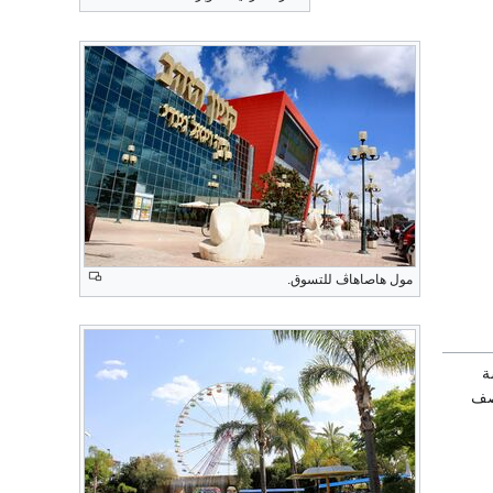
مول هاصاهاڤ للتسوق.
ة
صف