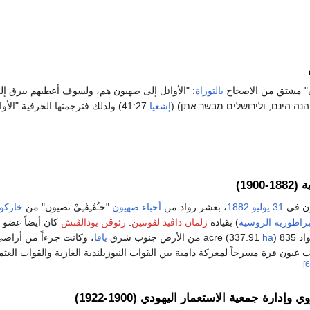
ن" مشتق من الاصحاح
بالتوراة
: "الأوائل إلى صهيون هم، ولسوف أعطيهم بيرق إ
 הנה הינם, ולירושלים מבשר אתן
(
إشعيا
41:27) ولذلك فترجمتها الحرفية "الأو
1900)
ن في
31 يوليو
1882
، بعشر رواد من
أحباء صهيون
"حـُڤـِڤـِيْ تصيون" من
خاركو
براطورية الروسية
) بقيادة
زلمان داڤيد لڤونتين
.
رئوڤن يودالڤتش
كان أيضاً عضو 
acre 
) من الأرض جنوب شرق
ha
يافا
، وكانت جزءاً من أراض
 عيون قرة مسرحاً لمعركة دامية بين القوات النيوزيلندية الغازية والقوات العثما
إدارة جمعية الاستعمار اليهودي (1900-1922)