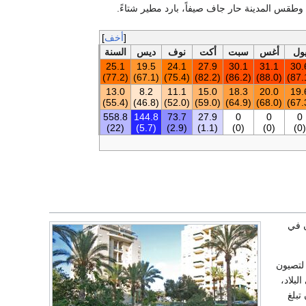
وطقس المدينة حار جاف صيفاً، بارد مطير شتاءً.
أخف
ول
أغس
سبت
أكت
نوف
ديس
السنة
25.1
19.5
24.1
27.9
30.1
31.1
30.
(77.2)
(67.1)
(75.4)
(82.2)
(86.2)
(88.0)
13.0
8.2
11.1
15.0
18.3
20.0
19.
(55.4)
(46.8)
(52.0)
(59.0)
(64.9)
(68.0)
558.8
144.8
73.7
27.9
0
0
0
(22)
(5.7)
(2.9)
(1.1)
(0)
(0)
(0)
ك 1373 يهوديًا يعيشون في
يشون لتصيون
بلاد،
61% من السكان تبلغ