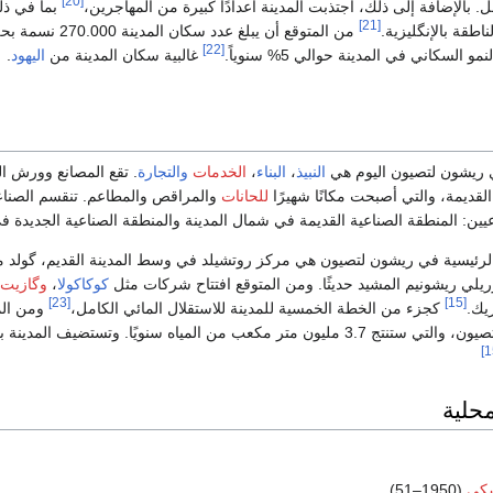
[20]
بما في ذل
[21]
اطقة بالإنگليزية.
من المتوقع أن يبلغ عدد سكان المد
[22]
و السكاني في المدينة حوالي 5% سنوياً.
غالبية سكان المدينة من
اليهود
.
ي ريشون لتصيون اليوم هي
النبيذ
،
البناء
،
الخدمات
والتجارة
. تقع المصانع وورش ا
لقديمة، والتي أصبحت مكانًا شهيرًا
للحانات
والمراقص والمطاعم. تنقسم الصناعة
ين: المنطقة الصناعية القديمة في شمال المدينة والمنطقة الصناعية الجديدة ف
 الرئيسية في ريشون لتصيون هي مركز روتشيلد في وسط المدينة القديم، گولد 
يلي ريشونيم المشيد حديثًا. ومن المتوقع افتتاح شركات مثل
كوكاكولا
،
وگازيت
[23]
[15]
يك.
كجزء من الخطة الخمسية للمدينة للاستقلال المائي الكامل،
ومن ال
ريشون لتصيون، والتي ستنتج 3.7 مليون متر مكعب من المياه سنويًا. وتستضيف 
حلية
سكي
(1950–51)