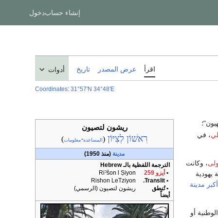
إنشاء حساب
دخول
اقرأ
عرض المصدر
تاريخ
أدوات
Coordinates
:
31°57′N
34°48′E
هيون"؛
ريشون لتصيون
لي
، في
רִאשׁוֹן לְצִיּוֹן
)
·
(
المساعدة
معلومات
مدينة
(منذ 1950)
أولى
، وكانت
الترجمة اللفظية بالـ Hebrew
•
أيزو 259
Riˀšon l Ṣiyon
 يهودية
Rishon LeTziyon
• Translit.
أكبر مدينة
• تُنطق
ريشون لتصيون (الرسمي)
أيضاً
ة الوطنية أو