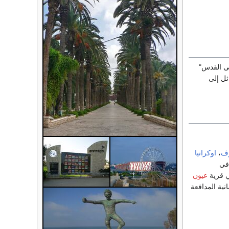
لى القدس"
ائل إلى
ڤ
،
اوكرانيا
في
ي قرية
عيون
نية المدافعة