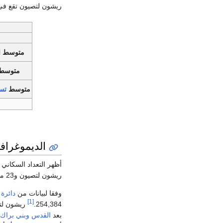
ريشون لتصيون تقع ف
متوسط ا
متوسط ا
متوسط
تس
الديموغرافي
ريشون لتصيون و23 مسلمًا.
وفقا لبيانات من
دائرة 
[1]
254,384.
ريشون لتص
بعد
القدس
وبني براك