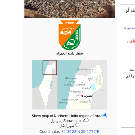
ّة أو
ليبية
ڤيا
،
شعار بلدية العفولة
نت
ا تمّ
العفولة
Show map of Northern Haifa region of Israel
Show map of إسرائيل
أظهر الكل
Coordinates:
32°36′23″N
35°17′17″E