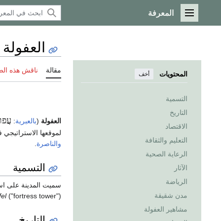
المعرفة
القائمة الرئيسية
العفولة
مقالة
ناقش هذه ال
المحتويات
أخف
التسمية
التاريخ
עֲפוּ
العفولة
(
بالعبرية
:
الاقتصاد
لموقعها الاستراتيجي 
التعليم والثقافة
والناصرة
.
الرعاية الصحية
التسمية
الآثار
الرياضة
سميت المدينة على اس
مدن شقيقة
fel
("fortress tower").
مشاهير العفولة
التاريخ