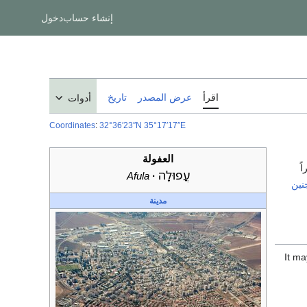
إنشاء حساب
دخول
اقرأ
عرض المصدر
تاريخ
أدوات
Coordinates
:
32°36′23″N
35°17′17″E
العفولة
ً
עֲפוּלָה
Afula
نين
مدينة
It ma