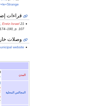
+le+Strange
قراءات إضا
",
Eretz-Israel
21
174–190, p. 107.
وصلات خار
unicipal website
ا
المدن
ط
أ
ح
ك
المجالس المحلية
ر