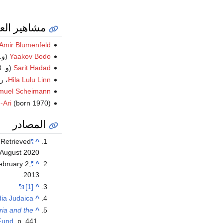
مشاهير الع
Amir Blumenfeld
Yaakov Bodo
(و. 1931)، ممثل وك
Sarit Hadad
(و. 1978)، مغني
Hila Lulu Linn
، ر
muel Scheimann
(born 1970)، موسيقي
-Ari
المصادر
 Retrieved
"Population in the Localities 2019"
^
 August
2020
ebruary 2,
"Locality File"
^
.
2013
[1]
^
dia Judaica
^
ria and the
^
 Fund
, p. 441
,