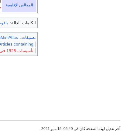
ا
المجالس الإقليمية
م
الكلمات الدالة:
ياقو
تصنيفات
:
MiniAtlas
Articles containing إنگليزية-anguage text
تأسيسات 1925 في فلسطين تحت الانتداب
آخر تعديل لهذه الصفحة كان في 05:49, 15 مايو 2021.