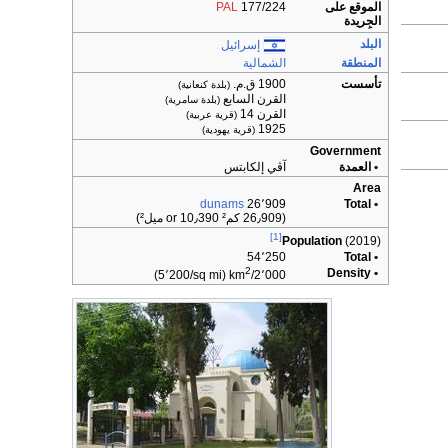
الموقع على
177/224
PAL
الجِريدة
البلد
إسرائيل
المنطقة
الشمالية
تأسست
1900 ق.م.
(بلدة كنعانية)
القرن السابع
(بلدة سامرية)
القرن 14
(قرية عربية)
1925
(قرية يهودية)
Government
• العمدة
آڤي إلكابتس
Area
dunams
26٬909
• Total
(26٫909 كم² or 10٫390 ميل²)
[1]
Population
(2019)
54٬250
• Total
2
• Density
(5٬200/sq mi)
2٬000/km