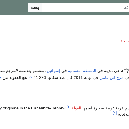
بحث
صفحة
לָה
المنطقة الشمالية
في
إسرائيل
، وتشتهر
بعاصمة المرجع
نظرا
[2]
في
مرج ابن عامر
. في نهاية 2011 كان عدد سكانها 41.293.
تقع العفولة بين
ج
[3]
م قرية عربية صغيرة اسمها
الفولة
.
y originate in the Canaanite-Hebrew
[4]
root
o