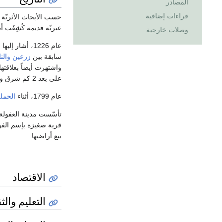
المصادر
قراءات إضافية
حسب الأبحاث الأثريّة ف
عبريّة قديمة كُشِفَت أط
وصلات خارجية
عام 1226، أشار إليها الجغرافي
سابقة بين
زرعين
والن
واشتهرت أيضاً بعلاقته
على بعد 2 كم شرق وسط مدينة العفولة. داخل بلدة العفولة نفسها، يوجد تل قديم يعرف
عام 1799، أثناء
الحمل
تأسّست مدينة العفولة
قرية صغيزة بإسم الفو
بيع أراضيها.
الاقتصاد
التعليم والث