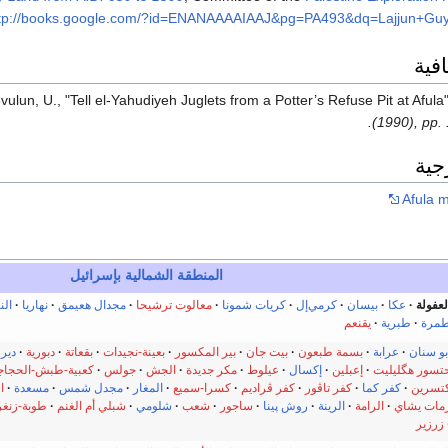
tp://books.google.com/?id=ENANAAAAIAAJ&pg=PA493&dq=Lajjun+Guy
فية
vulun, U., "Tell el-Yahudiyeh Juglets from a Potter’s Refuse Pit at Afula
(1990), pp. 
جية
Afula m
المنطقة الشمالية
بإسرائيل
لعفولة
عكا
بيسان
كرمي‌إل
كريات شمونا
معالوت ترشيحا
مجدال هعيمق
نهاريا
الن
مرة
طبرية
يقنعم
بو سنان
عرابة
بسمة طبعون
بيت جان
بير المكسور
بعينة-نجيدات
بقعاتة
دبورية
دير 
تسور هگليليت
إعبلين
إكسال
عيلوط
مكر جديدة
الجش
جولس
كعبية-طبش-الحجاج
تسرين
كفر كما
كفر تاڤور
كفر ڤراديم
كسرا-سميع
المغار
مجدل شمس
مسعدة
ا
مات يشاي
الرامة
الرينة
روش پينا
ساجور
شعب
شلومي
شبلي أم الغنم
طوبة-زنغر
زرزير