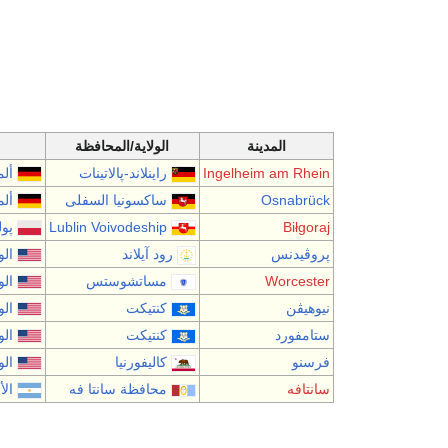
المدينة
الولاية/المحافظة
Ingelheim am Rhein
راينلاند-پالاتينات
ألم
Osnabrück
ساكسونيا السفلى
ألم
Biłgoraj
Lublin Voivodeship
پول
پروڤيدنس
رود آيلاند
الو
Worcester
مساتشوستس
الو
نيوهيڤن
كنتيكت
الو
ستامفورد
كنتيكت
الو
فرسنو
كاليفورنيا
الو
سانتافه
محافظة سانتا فه
الأ