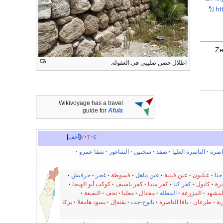
ht
Ze
اطلال حصن صليبي في العفولة.
Wikivoyage has a travel
.
guide for
Afula
e
t
v
أخف
اصرة
الناصرة العليا
صفد
سخنين
الشاغور
شفا عمرو
حنا
عيلبون
عين قينية
عين ماهل
فسوطة
غجر
حرفيش
رة
كابول
كفر كنا
كفر مندا
كفر ياسيف
كوكب أبو الهيجا
لمشهد
المزرعة
المطلة
مجدال
معليا
نحف
البقيعة
ية
طرعان
·
يافا الناصرة
يانوح-جت
يڤنه‌إل
يسود هامعلا
يركا