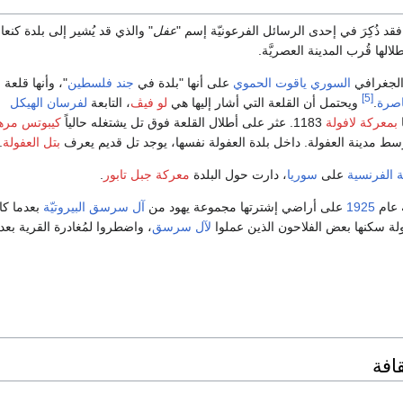
قد ذُكِرَ في إحدى الرسائل الفرعونيّة إسم "
عفل
" والذي قد يُشير إلى بلدة كنعاني
لالها قُرب المدينة العصريَّة.
السوري
ياقوت الحموي
على أنها "بلدة في
جند فلسطين
"، وأنها قلعة
ص
[5]
اصرة
.
ويحتمل أن القلعة التي أشار إليها هي
لو فيڤ
، التابعة
لفرسان الهيكل
ا
بمعركة لافولة
1183. عثر على أطلال القلعة فوق تل يشتغله حالياً
كيبوتس مرها
بتل العفولة
.
ة الفرنسية
على
سوريا
، دارت حول البلدة
معركة جبل تابور
.
 عام
1925
على أراضي إشترتها مجموعة يهود من
آل سرسق
البيروتيّة
بعدما كا
لة سكنها بعض الفلاحون الذين عملوا
لآل سرسق
، واضطروا لمُغادرة القرية بعدم
قافة