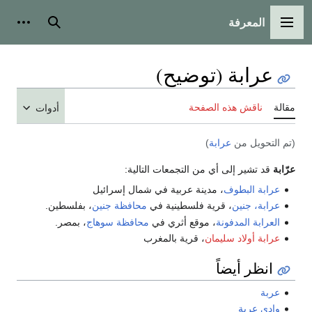
المعرفة
القائمة الرئيسية
بحث
أدوات
عرابة (توضيح)
مقالة
ناقش هذه الصفحة
أدوات
(تم التحويل من
عرابة
)
عرّابة
قد تشير إلى أي من التجمعات التالية:
عرابة البطوف
، مدينة عربية في شمال إسرائيل
عرابة، جنين
، قرية فلسطينية في
محافظة جنين
، بفلسطين.
العرابة المدفونة
، موقع أثري في
محافظة سوهاج
، بمصر.
عرابة أولاد سليمان
، قرية بالمغرب
انظر أيضاً
عربة
وادي عربة