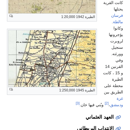
كانت القرية
يحتلها
فرسان
الطيرة 1942 1:20,000
مالطة
.
وكانوا
يؤجرونها
لروبرت
سنجيل
وورثته.
وفي
القرنين 14
و 15 ، كانت
الطيرة
محطة على
الطيرة 1945 1:250,000
الطريق بين
غزة
[3]
[2]
ودمشق
،
وبُني فيها خان.
العهد العثماني
الانتداب البريطاني