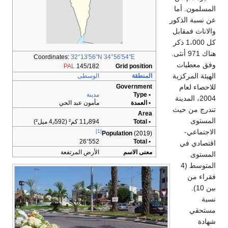
المسلمون. أما
عن نسبة الذكور
والاناث فمقابل
كل 1،000 ذكر
هناك 971 أنثى.
Coordinates:
32°13′56″N
34°56′54″E
وفق معطيات
PAL
145/182
Grid position
الهيئة المركزية
المنطقة
الوسطى
للاحصاء لعام
Government
• Type
مدينة
2004، المدينة
• العمدة
مأمون عبد الحي
تندرج من حيث
Area
المستوى
• Total
11٫894 كم² (4٫592 ميل²)
الاجتماعي-
[1]
Population
(2019)
26٬552
• Total
اقتصادي في
معنى الاسم
الأرض المرتفعة
المستوى
المتوسط (4
فقراء من
بين 10).
نسبة
مستحقي
شهادة