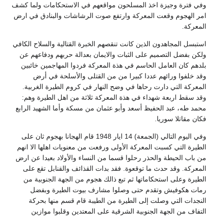
وفي فترة وجيزة اخذ المسلحون مواقعهم في الاستحكامات ولما كشف
امر الهجوم وقعت المعركة وارتفع صوت الرشاشات والبنادق في ارض
المعركة.
استبسل المجاهدون الذين كانت تنقصهم الخبرة القتالية والسلاح الكافي
ولكن بفضل التصميم على الثبات والايمان بعدالة حربهم ودفاعهم عن
بلدهم كان العامل الحاسم في هذة المعركة فردوا المهاجمين خائبين
وقد خلفوا ورائهم عددا كبيرا من من القتلى والأسلحة في أرض
المعركة التي دارت رحاها في وضح النهار في كروم الطيرة الغربية.
وقد سقط اربعة شهداء في هذة المعركة ثلاثة من اهل الطيرة وهم:
محمد طه، عبد الحفيظ أسعد وأبو عثمان من مسكة وأما الشهيد الرابع
فكان مقاتلا سوريا.
وفي اليوم التالي (الجمعة) 14 ايار 1948 قام الهجانا بهجوم ثان على
الطيرة التي كسبت المعركة الأولى ورفعت من معنويات اهلها الا انهم
من باب الحيطة والحذر رحلوا قسما من النساء والأولاد بعيدا عن ارض
المعركة. وقد حدث ما توقعوة. فقد بدات القذائف والقنابل تقع على
الطيرة وعلى استحكاماتها ثم تبع ذالك هجوم من الجهة الجنوبية من
رمات هكوفيش وتقدم حتى وصلوا مشارف بيوت الطيرة وبفضل
النجدات التي وصلت إلى الطيرة من الطيبة قام قسم منها بحركة
التفاف من الجهة الجنوبية الشرقية على المعتدين وقلبوا موازين