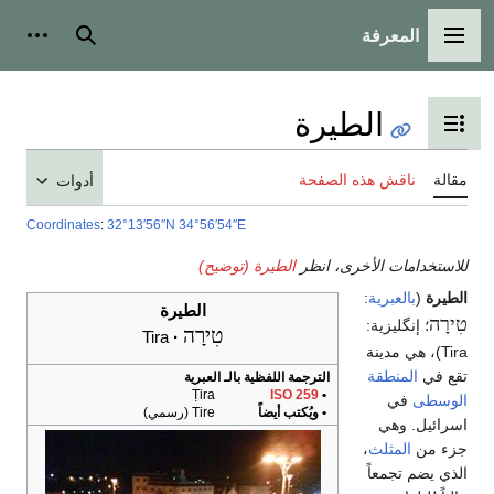
المعرفة
القائمة الرئيسية
بحث
أدوات
الطيرة
تبديل عرض جدول المحتويات
مقالة
ناقش هذه الصفحة
أدوات
Coordinates
:
32°13′56″N
34°56′54″E
للاستخدامات الأخرى، انظر
الطيرة (توضيح)
الطيرة
(
بالعبرية
:
الطيرة
טִירָה
טִירָה
Tira
Tira
)، هي مدينة
تقع في
المنطقة
الترجمة اللفظية بالـ العبرية
Ṭira
ISO 259
•
الوسطى
في
• ويُكتب أيضاً
Tire (رسمي)
اسرائيل. وهي
جزء من
المثلث
،
الذي يضم تجمعاً