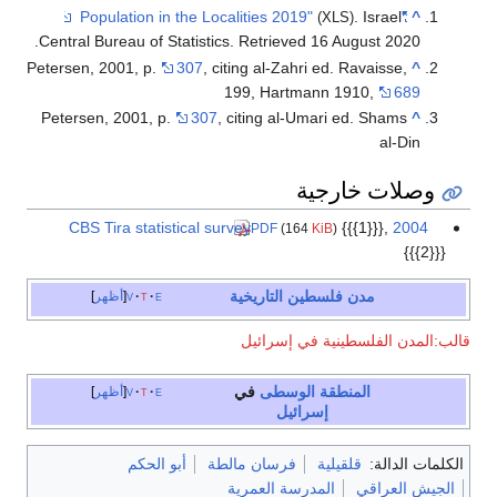
. Israel
"Population in the Localities 2019"
^
(XLS)
.
Central Bureau of Statistics
. Retrieved
16 August
2020
Petersen, 2001, p.
307
, citing al-Zahri ed. Ravaisse,
^
199, Hartmann 1910,
689
Petersen, 2001, p.
307
, citing al-Umari ed. Shams
^
al-Din
وصلات خارجية
{{{1}}},
2004 CBS Tira statistical survey
PDF
(164
KiB
)
{{{2}}}
مدن فلسطين التاريخية
e
t
v
أظهر
قالب:المدن الفلسطينية في إسرائيل
المنطقة الوسطى
في
e
t
v
أظهر
إسرائيل
الكلمات الدالة:
قلقيلية
فرسان مالطة
أبو الحكم
الجيش العراقي
المدرسة العمرية