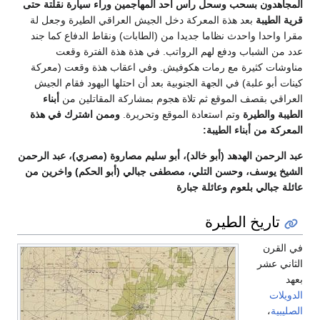
المجاهدون بسحب وسحل راس أحد المهاجمين وراء سيارة نقلتة حتى
قرية الطيبة
بعد هذة المعركة دخل الجيش العراقي الطيرة وجعل لة
مقرا واحدا واحدث نظاما جديدا من (الطابات) ونقاط الدفاع كما جند
عدد من الشباب ودفع لهم الرواتب. في هذة هذة الفترة وقعت
مناوشات كثيرة مع رمات هكوفيش. وفي اعقاب هذة وقعت (معركة
كينات أبو علبة) في الجهة الجنوبية بعد أن احتلها اليهود فقام الجيش
العراقي بقصف الموقع ثم تلاة هجوم بمشاركة المقاتلين من
أبناء
الطيبة والطيرة
وتم استعادة الموقع وتحريرة.
وممن اشترك في هذة
المعركة من أبناء الطيبة:
عبد الرحمن الهدهد (أبو خالد)، أبو سليم مصاروة (مصري)، عبد الرحمن
الشيخ يوسف، وحسن التلي، مصطفى جبالي (أبو الحكم) واخرين من
عائلة جبالي بلعوم وعائلة جبارة
تاريخ الطيرة
في القرن
الثاني عشر
بعهد
الدويلات
الصليبية
،