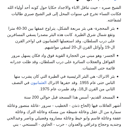
الشيخ صبره - حيث تناقل الاباء والاجداد حكايا حول كونه أحد أولياء الله
فكانت النساء تخرج في سنوات المحل إلى قبر الشيخ صبري طالبات
لشفاعته.
بئر المحجرة- هي بئر مربعة الشكل، يتراوح عمقها بين 30-40 مترا
وتقع شمال شرق الطيرة. كانت هذه البئر مصدرا يسقي المسافرين
على درب السلطان، وقد استعملها العثمانيون في اواخر القرن
ال-19 وأوائل القرن ال-20 لسقي مواشيهم.
الجسر- وهو مبني من الحجارة القوية فوق واد فكان يسهل مرور
القوافل والعجلات السائرة على درب السلطان، وقد ظلت جدرانه
قائمة حتى الستينات.
بئر الاتراك- هي البئر الرئيسية في الطيرة التي كان يشرب منها
الناس حتى عام 1955. وقد حفرها الاتراك
العثمانيون
في النصف
الثاني من القرن ال18، وقد طمرت عام 1975.
المسجد القديم- أسس هذا المسجد قبل حوالي 200 سنة
أشهر العائلات فيها (الحاج ذنذن - الخطيب - سرور -عائلة منصور وعائلة
سمارة من ال عقل وعائلة شبيطة من مسكة وعائلة الترك وعائلة
عقفة وعائلة قاسم وابو خيط وعائلة مصاروه وفضيلي وناصر وعبدالحي
وجنديه وحجاج وعراقي والعدوان - حرب - الحاوي - المستحي - بني