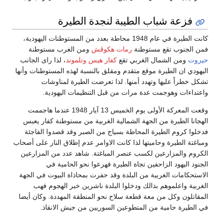
فزعة شباب الطيبة لنجدة الطيرة
كانت الطيرة في عام 1948 محاطة بعدد من المستوطنات اليهودية،
فمن الجنوب تقع مستوطنة
رمات هكوڤش
ومن الغرب مستوطنة
حيروت
ومن الشمال الغربي تقع
كفار هيس
وتلموند
، لذا راى الجانب
اليهودي ان الطيرة موقع متقدم ومقلق بالنسبة لهذه المستوطنات وأنها
تشكل خطراً عليها وتهدد أمنها. لذا تعرضت الطيرة لمناوشات
واعتداءات وهوجمت عدة مرات من قبل التنظيمات اليهودية.
وقعت المعركة الأولى يوم الخميس 13 آيار 1948 عندما هاجممت
الهجانا الطيرة من الجهة الشمالية الغربية من مستوطنة كفار يعبس
فدخلوا كروم الطيرة المحاطة بسياج من الصبر وقد قصدوا الفاجئة
ومباغتة الطيرة وحاميتها لذا كانت الاوامر عدم إطلاق النار على أصحاب
الكروم والمزارعين لكسب عنصر المباغتة. شاهد عدد من المزارعين
الجنود اليهود الزاحفين تجاة الطيرة فهرعوا نحو الحامية في
الاستحكامات الغربية من البلدة وقد حفرت بمحاذاة البيوت في الجهة
الغربية واعلموهم بذالك ودخلوا البلدة ناشرين خبر الهجوم فهب
المقاتلون وكل من معة قطعة سلاح نحو المنطقة المهددة. وكان أيضا
في الطيرة حامية من المتطوعين السوريين من جيش الانقاذ.