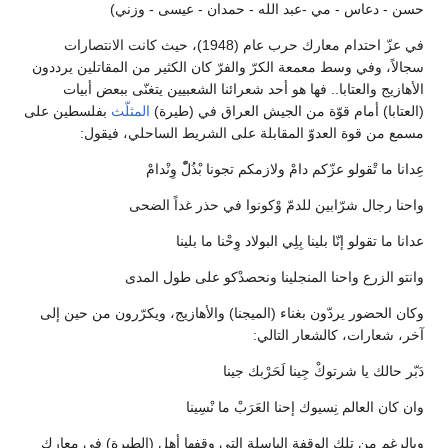
حسن - دعاس - مي -عبد الله - حمدان - عيسى - وزني)
في عزّ احتدام معارك حرب عام (1948)، حيث كانت الانتصارات
سجالاً، وفي وسط معمعة الكرّ والفرّ كان الكثير من المقاتلين يرددون
الأهازيج والعتابا.. فها هو أحد شعرائنا الشعبيين يتغنّى ببعض أبيات
(العتابا) أمام قوّة من الجيش العراق في (طيرة)
المثلّث
بفلسطين على
مسمع من قوة العدوّ المقابلة على الشريط الساحلي، فيقول:
عِدانا ما تْقولو عزّكم دامْ ولازمكم تجونا بْذُلّْ وِنْدامْ
واحنا رجال شرّابين للدمّ وْكونوا في حذر غداً الضحى
عدانا ما تقولو إنّا بلينا بِلِي البولاد وِحْنا ما بلينا
وانتو الزرع واحنا المنجلينا ونحصدْكو على طول المدى
وكان الحضور يردّون بغناء (الميجنا) والأهازيج، ويكرّرون من حين إلى
آخر، شعارات، كالشعار التالي:
دَبّر حالك يا شرتوكْ جِينا لَحَرْبك جينا
وان كان العالم نِسيوك إحنا العَرَبْ ما نْسِينا
وبالرغم من تلك الوقفة الباسلة التي وقفها أهل (الطيرة) في معارك