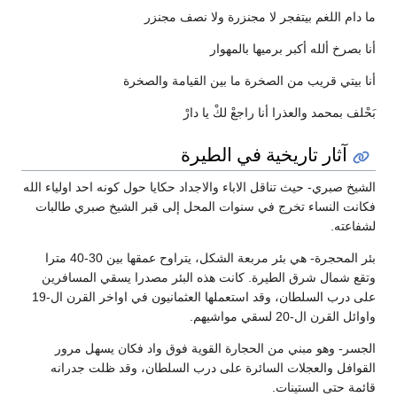
ما دام اللغم بيتفجر لا مجنزرة ولا نصف مجنزر
أنا بصرخ ألله أكبر برميها بالمهوار
أنا بيتي قريب من الصخرة ما بين القيامة والصخرة
بَحْلف بمحمد والعذرا أنا راجعْ لكْ يا دارْ
آثار تاريخية في الطيرة
الشيخ صبري- حيث تناقل الاباء والاجداد حكايا حول كونه احد اولياء الله
فكانت النساء تخرج في سنوات المحل إلى قبر الشيخ صبري طالبات
لشفاعته.
بئر المحجرة- هي بئر مربعة الشكل، يتراوح عمقها بين 30-40 مترا
وتقع شمال شرق الطيرة. كانت هذه البئر مصدرا يسقي المسافرين
على درب السلطان، وقد استعملها العثمانيون في اواخر القرن ال-19
واوائل القرن ال-20 لسقي مواشيهم.
الجسر- وهو مبني من الحجارة القوية فوق واد فكان يسهل مرور
القوافل والعجلات السائرة على درب السلطان، وقد ظلت جدرانه
قائمة حتى الستينات.