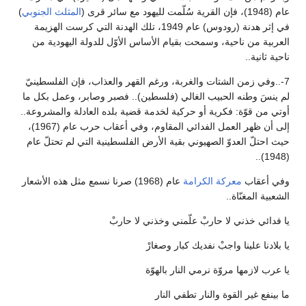
عام (1948)، فإن القرية سُلّمت لليهود مع سائر قرى (
المثلث الجنوبي
)
في إثر هدنة (رودوس) عام 1949، تلك الهدنة التي كرست الهزيمة
العربية من ناحية، وسمحت بقيام الأساس الأوّل للدولة اليهودية من
ناحية ثانية..
7-..وفي زمن الشتات والغربة، ورغم القهر والعذاب، فإن الفلسطينيّ
لم ينسَ وطنه الحبيب الغالي (فلسطين).. فصبر وصابر، وعمل بكل ما
أوتي من قوّة: فكرية أو حركية لخدمة قضية بلده العادلة والمشروعة..
إلى أن ظهر العمل الفدائي المقاوم، وفي أعقاب حرب عام (1967)،
حيث احتلّ العدوّ الصهيوني بقية الأرض الفلسطينية التي لم تحتلّ عام
(1948)..
وفي أعقاب
معركة الكرامة
عام (1968) صرنا نسمع مثل هذه الأشعار
الشعبية المغنّاة..
يا فدائي خذني لا حاربْ علّمني وخذني لا حاربْ
يا بلادنا علينا واجبْ نفديك كبار وصغارْ
يا عرب لازمها مروّة نرمي النار بالهوّة
ما بينفع غير القوة والنار تطفي النار