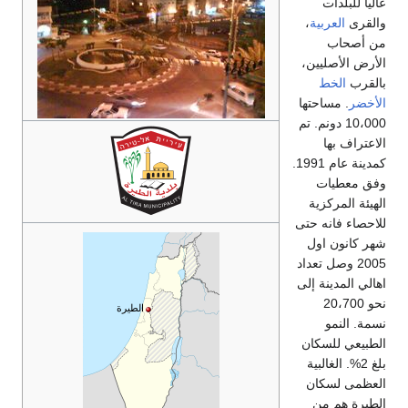
عالياً للبلدات
والقرى
العربية
،
من أصحاب
الأرض الأصليين،
بالقرب
الخط
الأخضر
. مساحتها
10،000 دونم. تم
الاعتراف بها
كمدينة عام 1991.
وفق معطيات
الهيئة المركزية
للاحصاء فانه حتى
شهر كانون اول
2005 وصل تعداد
اهالي المدينة إلى
نحو 20،700
الطيرة
نسمة. النمو
الطبيعي للسكان
بلغ 2%. الغالبية
العظمى لسكان
الطيرة هم من