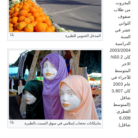
البجروت
من طلاب
صفوف
الثواني
عشر في
المدخل الجنوبي للطيرة
السنة
الدراسية
2003/2004
كان 50.2%.
الاجر
المتوسط
للأجراء في
عام 2003
كان 3،807
شاقل
(المتوسط
القطري:
6،008
مانيكانات بحجاب إسلامي في سوق السبت بالطيرة.
شاقل).