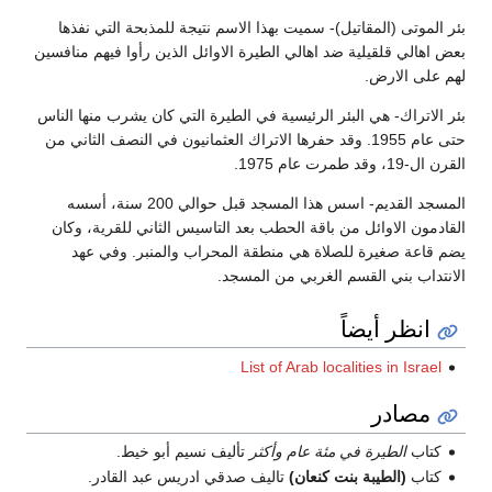
بئر الموتى (المقاتيل)- سميت بهذا الاسم نتيجة للمذبحة التي نفذها
بعض اهالي قلقيلية ضد اهالي الطيرة الاوائل الذين رأوا فيهم منافسين
لهم على الارض.
بئر الاتراك- هي البئر الرئيسية في الطيرة التي كان يشرب منها الناس
حتى عام 1955. وقد حفرها الاتراك العثمانيون في النصف الثاني من
القرن ال-19، وقد طمرت عام 1975.
المسجد القديم- اسس هذا المسجد قبل حوالي 200 سنة، أسسه
القادمون الاوائل من باقة الحطب بعد التاسيس الثاني للقرية، وكان
يضم قاعة صغيرة للصلاة هي منطقة المحراب والمنبر. وفي عهد
الانتداب بني القسم الغربي من المسجد.
انظر أيضاً
List of Arab localities in Israel
مصادر
كتاب
الطيرة في مئة عام وأكثر
تأليف نسيم أبو خيط.
كتاب
(الطيبة بنت كنعان)
تاليف صدقي ادريس عبد القادر.