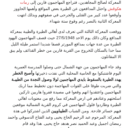
المعركة لصالح المجاهدين، فتراجع المهاجمون فارين إلى
رمات
هكوڤش
واحتل المدافعون عن الطيرة بعض المواقع وأهمها الحاووز
وأوقعوا عدد كبير من القتلى والجرحى في صفوفهم وبذلك انتهت
المعركة الثانية بالنصر رغم وقوع ستة شهداء.
ووقعت المعركة الثالثة التي تعرف لدى أهالي الطيرة والطيبة بمعركة
المدافع وكان ذالك يوم الاحد 27/5/1948 حيث قصف المهاجمون اليهود
الطيرة من عدة جهات بمدافع المورتر قصفا شديدا استمر طيلة الليل
مما حدا بالسكان للخروج من القرية فارين من خطر القذائف ولم يبق
الا المقاتلون.
وقد جاء المهاجمون من جهة الشمال حتى وصلوا المدرسة العمرية
اليوم فاشتبكوا مع الحامية المحلية التي نفذت ذخيرتها
وأصبح الخطر
يهدد الطيرة بالسقوط بايدي المهاجمين لولا وصول النجدة من الطيبـة
والتي ضربت طوقا على القوات المهاجمة دون تخطيط مما اربك
المهاجمين واعتقدوا انهم وقعوا في مصيدة ففروا هاربين تاركين
اسلحتهم وعتادهم في ارض المعركة مما رفع من معنويات اهالي
الطيرة وطاردوا فلول المهاجمين في كروم القرية الشمالية موقعين
فيهم خسائر فادحة. ومن الشباب
الطيباويين
الذين اشتركوا في هذة
المعركة: المرحوم عبد الرحيم الحاج يحيى وعبد الفتاح الدسوقي واحمد
رمضان اجميل وعبد الحميد نصر هدهد حاج يحيى. هذا وقد قام