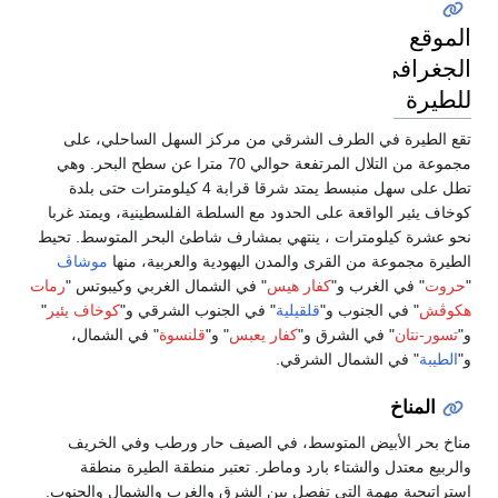
الموقع
الجغرافي
للطيرة
تقع الطيرة في الطرف الشرقي من مركز السهل الساحلي، على
مجموعة من التلال المرتفعة حوالي 70 مترا عن سطح البحر. وهي
تطل على سهل منبسط يمتد شرقا قرابة 4 كيلومترات حتى بلدة
كوخاف يئير الواقعة على الحدود مع السلطة الفلسطينية، ويمتد غربا
نحو عشرة كيلومترات ، ينتهي بمشارف شاطئ البحر المتوسط. تحيط
الطيرة مجموعة من القرى والمدن اليهودية والعربية، منها
موشاڤ
"
حروت
" في الغرب و"
كفار هيس
" في الشمال الغربي وكيبوتس "
رمات
هكوڤش
" في الجنوب و"
قلقيلية
" في الجنوب الشرقي و"
كوخاف يئير
"
و"
تسور-نتان
" في الشرق و"
كفار يعبس
" و"
قلنسوة
" في الشمال،
و"
الطيبة
" في الشمال الشرقي.
المناخ
مناخ بحر الأبيض المتوسط، في الصيف حار ورطب وفي الخريف
والربيع معتدل والشتاء بارد وماطر. تعتبر منطقة الطيرة منطقة
استراتيجية مهمة التي تفصل بين الشرق والغرب والشمال والجنوب.