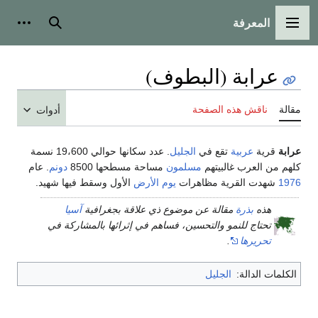
المعرفة
القائمة الرئيسية
بحث
أدوات
عرابة (البطوف)
مقالة
ناقش هذه الصفحة
أدوات
عرابة
قرية
عربية
تقع في
الجليل
. عدد سكانها حوالي 19،600 نسمة
كلهم من العرب غالبيتهم
مسلمون
مساحة مسطحها 8500
دونم
. عام
1976
شهدت القرية مظاهرات
يوم الأرض
الأول وسقط فيها شهيد.
هذه
بذرة
مقالة عن موضوع ذي علاقة بجغرافية
آسيا
تحتاج للنمو والتحسين، فساهم في إثرائها بالمشاركة في
تحريرها
.
الكلمات الدالة:
الجليل