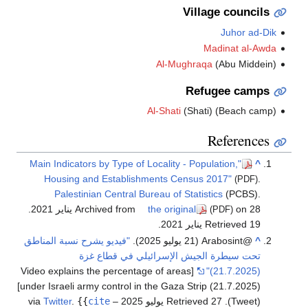
Village councils
Juhor ad-Dik
Madinat al-Awda
Al-Mughraqa
(Abu Middein)
Refugee camps
Al-Shati
(Shati) (Beach camp)
References
"Main Indicators by Type of Locality - Population,
^
Housing and Establishments Census 2017"
.
(PDF)
Palestinian Central Bureau of Statistics
(PCBS).
on 28 يناير 2021
the original
Archived from
.
(PDF)
Retrieved 19 يناير 2021
.
^
@Arabosint (21 يوليو 2025).
"فيديو يشرح نسبة المناطق
تحت سيطرة الجيش الإسرائيلي في قطاع غزة
[Video explains the percentage of areas
(21.7.2025)"
under Israeli army control in the Gaza Strip (21.7.2025)]
(Tweet)
. Retrieved 27 يوليو 2025
– via
cite
{{
.
Twitter