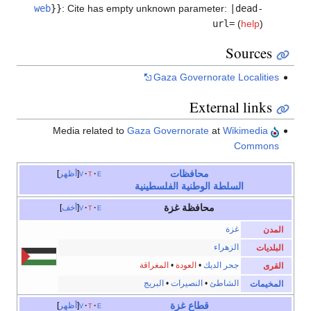
web
}}
:
Cite has empty unknown parameter:
|dead-
url=
(
help
)
Sources
Gaza Governorate Localities
External links
Gaza Governorate
at
Wikimedia
Media related to
Commons
محافظات
e
t
v
أظهر
السلطة الوطنية الفلسطينية
محافظة غزة
e
t
v
أخف
غزة
المدن
الزهراء
البلديات
جحر الديك
•
العودة
•
المغراقة
القرى
الشاطئ
•
النصيرات
•
البريج
المخيمات
قطاع غزة
e
t
v
أظهر