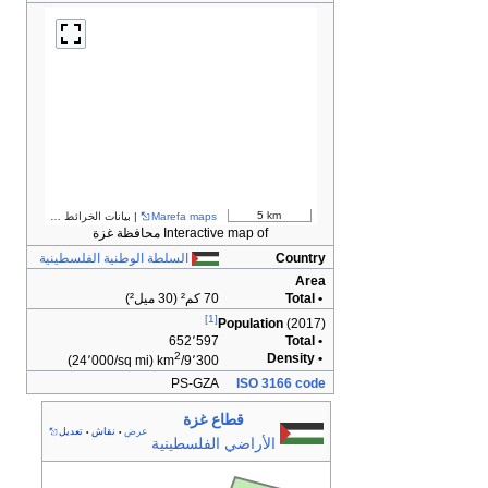
5 km
Marefa maps
| بيانات الخرائط ©
مساهمو OpenStreetMap
Interactive map of محافظة غزة
Country
السلطة الوطنية الفلسطينية
Area
• Total
70 كم² (30 ميل²)
[1]
Population
(2017)
652٬597
• Total
2
• Density
(24٬000/sq mi)
9٬300/km
PS-GZA
ISO 3166 code
قطاع غزة
عرض
نقاش
تعديل
•
•
الأراضي الفلسطينية