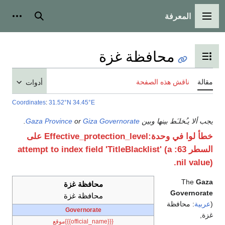
المعرفة
القائمة الرئيسية
بحث
أدوات
محافظة غزة
تبديل عرض جدول المحتويات
مقالة
ناقش هذه الصفحة
أدوات
Coordinates
:
31.52°N 34.45°E
يجب ألا يـُخلـَط بينها وبين
Giza Governorate
or
Gaza Province
.
خطأ لوا في وحدة:Effective_protection_level على
السطر 63: attempt to index field 'TitleBlacklist' (a
nil value).
The
Gaza
محافظة غزة
Governorate
محافظة غزة
(
عربية
:
محافظة
Governorate
غزة
,
{{{official_name}}}موقع