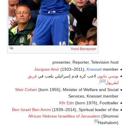
presen
Jacques Amir
(1
ائيلي يلعب في
فريق
Meir Cohen
(born 1955), M
Kfi
Ben Israel Ben Ammi
(1939–2
African Hebrew Isra