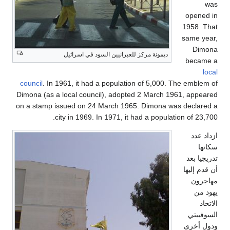
ن السود في اسرائيل
council
. In 1961, it had a p
Dimona (as a local council),
on a stamp issued on 24 Mar
city in 1969. In 19