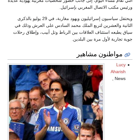
ضور شخصيات مغربية يهودية عديدة
ئيل.
ويحتفل سياسيون إسرائيليون ويهود مغاربة، في 29 يوليو بالذكرى
د السادس على العرش وذلك في
لرباط وتل أبيب، وإطلاق رحلات