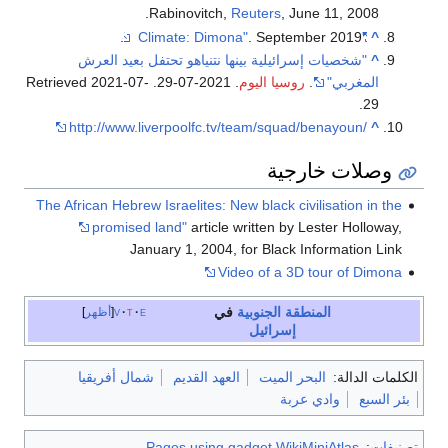
Rabinovitc
تنياهو تحتفل بعيد العرش
2021-07-
. Retrieved
http://www.liverpoolfc.
The African Hebrew Israelites:
promised land"
artic
January 1, 200
e
t
v
أظهر
د القديم
شمال أفريقيا
Pages using