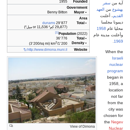
19
Benny Bitt
dunams
29٬8
[1]
Pop
36٬7
2
(3٬200/sq mi)
1٬200
http://www.dimona.muni.