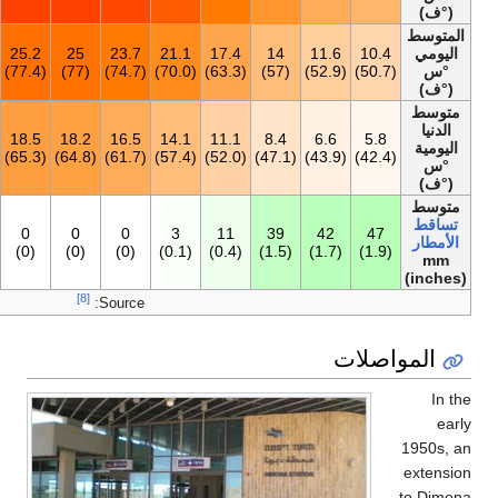
18.5
12
16.7
21
23.5
25.2
25
23.7
21.1
17.4
(65.3)
(54)
(62.1)
(70)
(74.3)
(77.4)
(77)
(74.7)
(70.0)
(63.
12.4
7.3
11.1
14.6
17.1
18.5
18.2
16.5
14.1
11.1
(54.4)
(45.1)
(52.0)
(58.3)
(62.8)
(65.3)
(64.8)
(61.7)
(57.4)
(52.
213
43
24
4
0
0
0
0
3
11
(8.4)
(1.7)
(0.9)
(0.2)
(0)
(0)
(0)
(0)
(0.1)
(0.4)
[8]
Source: