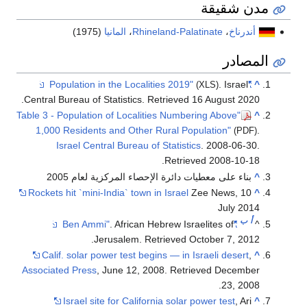
Rhin
،
المانيا
(1975)
.
Central Bureau of Statistics
. 
"Table 3 - Population of Locali
1,000 Residents and Other
Israel Central Bureau o
اء المركزية لعام 2005
Rockets hit `mini-India` town
. African 
.
Jerusalem
. 
Calif. solar power test be
Associated Press
, June 12, 
Israel site for Califo