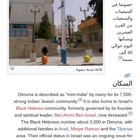
Dimona is described as "m
strong Indian Jewish commu
Black Hebrew
community, f
and spiritual leader,
Ben Am
The Black Hebrews numb
additional families in
Arad
area. Their official status 