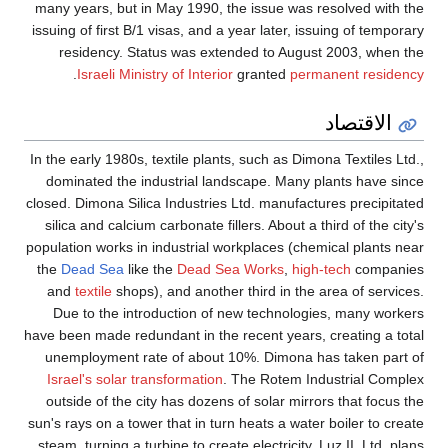
many years, but in May 1990,
issuing of first B/1 visas, and
residency. Status was ex
.
Israeli Ministry of Inter
In the early 1980s, textile pla
dominated the industrial l
closed. Dimona Silica Industri
silica and calcium carbonate f
population works in industrial
the
Dead Sea
like the
Dead 
and
textile
shops), and anoth
Due to the introduction o
have been made redundant in th
unemployment rate of about
Israel's solar transformatio
outside of the city has doze
sun's rays on a tower that in t
steam, turning a turbine to cre