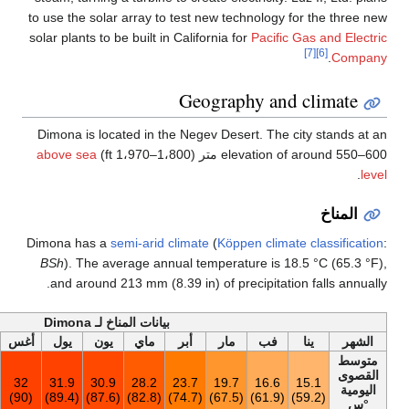
to use the solar array to test
solar plants to be built in Cali
Ge
Dimona is located in the Neg
above sea
Dimona has a
semi-arid clima
BSh
). The average annual t
and around 213 mm (8.39 in
بيانات المناخ لـ Dimona
أخف
أبر
ماي
يون
يول
أغس
سبت
أكت
نوف
ديس
السنة
24.6
16.8
22.3
27.5
30
32
31.9
30.9
28.2
23.7
(76.2)
(62.2)
(72.1)
(81.5)
(86)
(90)
(89.4)
(87.6)
(82.8)
(74.