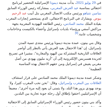
نا
الإسرائيلية التحضير لبرنامج
ي
، بمشاركة رئيس الوزراء السابق
المغربي بتل أبيب
عبد الرحيم
لي، الذي يستحضر إنجازات المغرب
طائفة اليهودية المغربية بجهة
ئيل وأعضاء بالكنيست وحاخامات
ورئيس منتدى تنمية المدن
رش يأتي بالنظر إلى أواصر
هود والمغاربة"، مشيرا في تصريح
 "أزيد مليون يهودي من أصل
لاحتفال بهذه المناسبة
مد السادس على قرار استئناف
ل: "نحن نحب المغرب كثيرا، ولا
 أن يعود إليه مرة أخرى"، مضيفاً
حلة جوية تجارية بين البلدين.
لإسرائيلي السابق إلى الاحتفالية