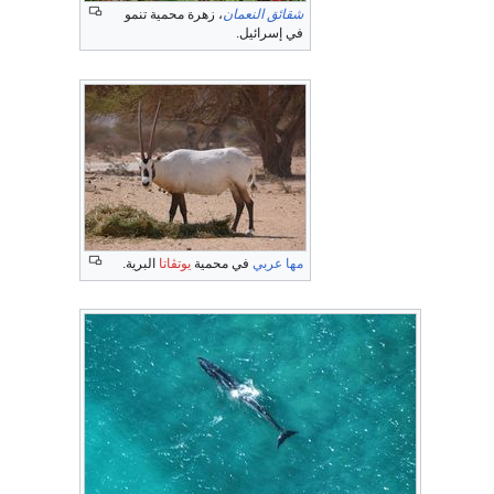
شقائق النعمان
، زهرة محمية تنمو
في إسرائيل.
مها عربي
في محمية
يوتڤاتا
البرية.