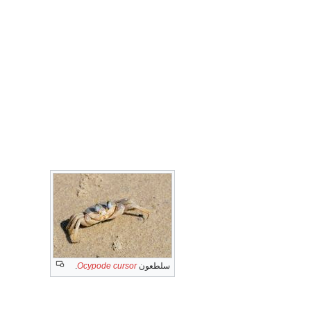
سلطعون
Ocypode cursor
.