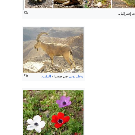
ت إسرائيل.
وعل نوبي
في صحراء
النقب
.