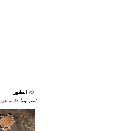
الطيور
انظر أيضاً:
قائمة طيور