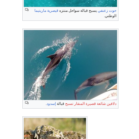
حوت زعنفي
يسبح قبالة سواحل منتزه
قيصرية ماريتيما
الوطني.
دلافين شائعة قصيرة المنقار
تسبح
قبالة
إسدود
.