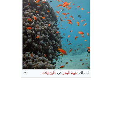
أسماك
ذهبية البحر
في
خليج إيلات
.