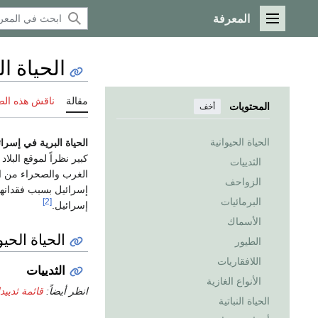
المعرفة
القائمة الرئيسية
الحياة ا
مقالة
ناقش هذه ال
المحتويات
أخف
الحياة الحيوانية
الحياة البرية في إسرا
كبير نظراً لموقع البلاد
الثدييات
الغرب والصحراء من ا
الزواحف
إسرائيل بسبب فقدانه
البرمائيات
[2]
إسرائيل.
الأسماك
الحياة الحيو
الطيور
اللافقاريات
الثدييات
الأنواع الغازية
انظر أيضاً:
قائمة ثديي
الحياة النباتية