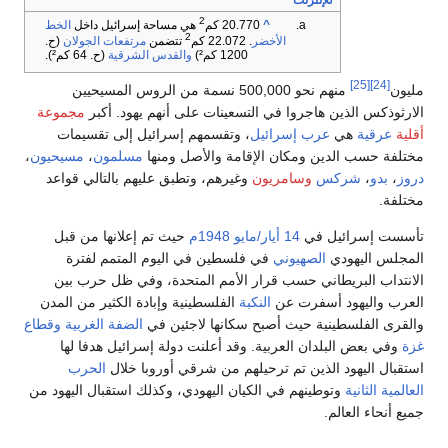
للإنترنت
2
^
20.770 كم
هي مساحة إسرائيل داخل
الخط
2
الأخضر
. 22.072 كم
تتضمن
مرتفعات الجولان
(ح.
1200 كم²)
والقدس الشرقية
(ح. 64 كم²).
[25]
[24]
ليون
منهم نحو 500,000 نسمة من الروس المسيحيين
لارثوذكس الذين هاجروا في التسعينات على أنهم يهود. أكبر
مجموعة
قلية
عرقية
هي
عرب إسرائيل
، وتقسمهم إسرائيل إلى تقسيمات
ختلفة حسب الدين ومكان الإقامة والأصل ومنها
مسلمون
،
مسيحيون
،
روز
،
بدو
،
شركس
وسامريون
وغيرهم، وتطبق عليهم بالتالي قواعد
ختلفة.
أسست إسرائيل في
14 أيار/مايو
1948م
حيث تم إعلانها من قبل
لمجلس اليهودي
الصهيوني
في فلسطين في اليوم المتمم لفترة
لانتداب البريطاني حسب قرار الأمم المتحدة، وفي ظل حرب بين
لعرب واليهود أسفرت عن
النكبة
الفلسطينية وإبادة الكثير من المدن
القرى الفلسطينية حيث أصبح سكانها لاجئين في
الضفة الغربية
وقطاع
زة
وفي بعض البلدان العربية. وقد أعلنت دولة إسرائيل هدفا لها
ستقبال اليهود الذين تم ترحيلهم من شرقي أوروبا خلال
الحرب
لعالمية الثانية
وتوطينهم في الكيان اليهودي، وكذلك استقبال اليهود من
ميع أنحاء العالم.