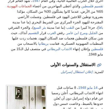
خرى خلال الحرب العالمية الثانية، وفي العام
1947
، شهد العالم قرار
قسيم فلسطين
والذي أعطى المهاجرين من أعضاء
الجماعات اليهودية
55% من الأرض، عندما كانوا يشكّلون 30% من السكان، مؤكدا
ضرورة توطين اللاجئين اليهود في فلسطين. وشملت الأراضي
لمقترحة لليهود الجزء المركزي من الشريط البحري (ما عدا مدينة
افا
)، جزءا كبيرا من
النقب
(ما عدا مدينة
بئر السبع
)، والجزء الشرقي
ن
الجليل
ومرج ابن عامر
. رفض
العرب
قرار
التقسيم
آنذاك، حيث
ن سكان فلسطين هجمات ضد السكان اليهود، هجمات ردت عليها
لمنظمات الصهيونية العسكرية. فقامت
بريطانيا
بالانسحاب من
لسطين
وإعلان إنتهاء
الانتداب البريطاني
في منتصف ليل الـ15 من
يو 1948.
الاستقلال والسنوات الأولى
لمزيد:
إعلان استقلال إسرائيل
ي
14 مايو
1948
، 8 ساعات قبل
نتهاء الانتداب البريطاني، أُعلن رسميا
ن قيام دولة إسرائيل دون أن تُعلن
دودها بالضبط، وخاضت خمس دول
ربية بالاضافة إلى السكان العرب