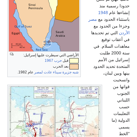
دودا رسمية منذ
نشاءها عام
1948
استثناء الحدود مع
مصر
جزءا من الحدود مع
لأردن
التي تم تحديدها
ي أعقاب توقيع
عاهدات السلام. في
سنة 2000 طلبت
الأراضي التي سيطرت عليها إسرائيل:
سرائيل من الأمم
قبل
حرب 1967
لمتحدة تحديد الحدود
بعد الحرب
شبه جزيرة سيناء
عادت
لمصر
عام 1982.
ينها وبين لبنان،
انسحبت
واتها من
لجنوب
للبناني
سب
لتعلبمات
لدولية (ما
سمى
الخط