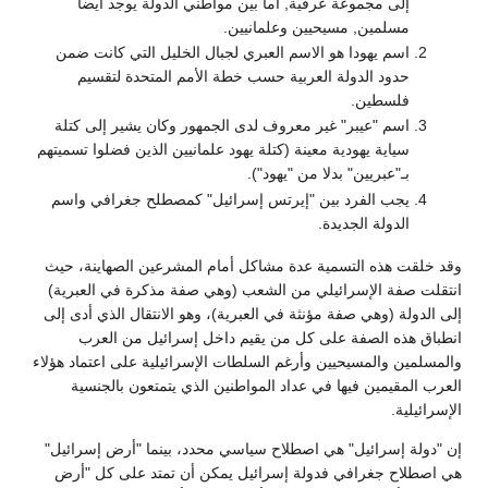
إلى مجموعة عرقية, أما بين مواطني الدولة يوجد أيضا
مسلمين, مسيحيين وعلمانيين.
اسم يهودا هو الاسم العبري لجبال الخليل التي كانت ضمن
حدود الدولة العربية حسب خطة الأمم المتحدة لتقسيم
فلسطين.
اسم "عيبر" غير معروف لدى الجمهور وكان يشير إلى كتلة
سياية يهودية معينة (كتلة يهود علمانيين الذين فضلوا تسميتهم
بـ"عبريين" بدلا من "يهود").
يجب الفرد بين "إيرتس إسرائيل" كمصطلح جغرافي واسم
الدولة الجديدة.
قد خلقت هذه التسمية عدة مشاكل أمام المشرعين الصهاينة، حيث
نتقلت صفة الإسرائيلي من الشعب (وهي صفة مذكرة في العبرية)
لى الدولة (وهي صفة مؤنثة في العبرية)، وهو الانتقال الذي أدى إلى
نطباق هذه الصفة على كل من يقيم داخل إسرائيل من العرب
المسلمين والمسيحيين وأرغم السلطات الإسرائيلية على اعتماد هؤلاء
لعرب المقيمين فيها في عداد المواطنين الذي يتمتعون بالجنسية
لإسرائيلية.
ن "دولة إسرائيل" هي اصطلاح سياسي محدد، بينما "أرض إسرائيل"
ي اصطلاح جغرافي فدولة إسرائيل يمكن أن تمتد على كل "أرض