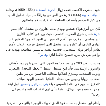
هد المغرب الأقصى عقب زوال
الدولة السعدية
(1554-1659)، وبداية
لدولة العلوية
(1666) فترة من الفوضى وفراغًا سياسيا، فحاول العديد
ن كبار المجتمع وأصحاب السلطة، الانفراد بحكم مناطقهم.
ان من أبرز هؤلاء شخص يهودي يدعى هارون بن مشعل، كان يقيم
تازة
شمال شرق المغرب الاقصى، حيث ورد في كتاب "التاريخ
لدبلوماسي للمغرب من أقدم العصور الى العهد العلوي" للدكتور عبد
لهادي التازي، أن "هارون بن مشعل الذي استغل فرصة اختلال الأمور
فاس أواخر دولة السعديين، فحدثته نفسه بتأسيس مقاطعة يهودية في
واحي بني يزناسن، فيصبح حاكما لتازة
وفاس
".
وحسب العدد 203 من مجلة دعوة الحق، التي تصدرها وزارة الأوقاف
الشؤون الإسلامية، فأن ابن مشعل استغل "الخطر المحذق بالمغرب
دولته السعدية، وتتمزق اشلائها بمخالب الناجمين من مرابطين
صحاب الزوايا ونابهين من مختلف الخلايا" فسعى اليهود بقيادته
لتحقيق حلمهم في اعادة تأسيس دولة
بني إسرائيل واضعين
اول لبنة
محرابة بعيدة عن الهيكل، ريثما يتأتى لهم الاقتراب اليه والتربع في
جابه".
أقام ابن مشعل بحسب دعوة الحق "دويلته اليهودية بالنواحي الشرقية