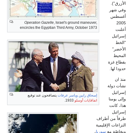
لأزرق").
في شهر
غسطس
200
Operation Gazelle
, Israel's ground maneuver,
encircles the Egyptian Third Army, October 1973
علنت
سرائيل
الخط
لأخضر"
لمحيط
قطاع غزة
دودا لها.
نذ ان
شأت دولة
سرائيل
إسحاق رابين
وياسر عرفات
يتصافحون عند توقيع
إلى يومنا
اتفاقايات أوسلو
1933.
ذا، كانت
سرائيل
رفاً من أطراف
لنزاعات الإقليمية
بخاصّة مع
سوريا
،