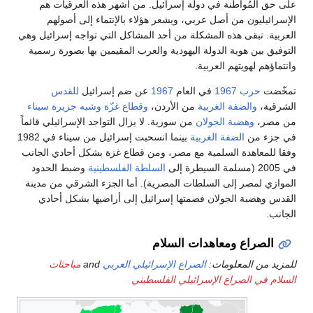
لى حق المُواطنة في دولة إسرائيل. من أشهر هذه العرقيات هم
لإسرائيليون من أصل عربي، ويشعر هؤلاء بالإنتماء إلى أصولهم
لعربية. تبقى هذه المشكلة من أحد المشاكل التي تواجه إسرائيل وهي
لتوفيق بين هوية الدولة اليهودية والعرب المقيمين بها بصورة رسمية
انتماؤهم لهويتهم العربية.
مخّضت
حرب 1967
في العام
1967
عن ضم إسرائيل
للقدس
لشرقية،
والضفة الغربية
من الأردن،
وقطاع غزّة
وشبه جزيرة سيناء
ن مصر،
وهضبة الجولان
من سورية. لا يزال التواجد الإسرائيلي قائماً
ي جزء من
الضفة الغربية
بينما انسحبت إسرائيل من سيناء في 1982
فقا للمعاهدة السلمية مع مصر، ومن قطاع غزة بشكل أحادي الجانب
20 (مسلمة السيطرة إلى
السلطة الفلسطينية
وضبط الحدود
لموازي لمصر إلى السلطات المصرية). أما الجزء الشرقي من مدينة
لقدس وهضبة الجولان فضمتها إسرائيل إلى أراضيها بشكل أحادي
لجانب.
الصراع ومعاهدات السلام
لمزيد من المعلومات:
الصراع الإسرائيلي العربي
and
مباحثات
لسلام في الصراع الإسرائيلي الفلسطيني