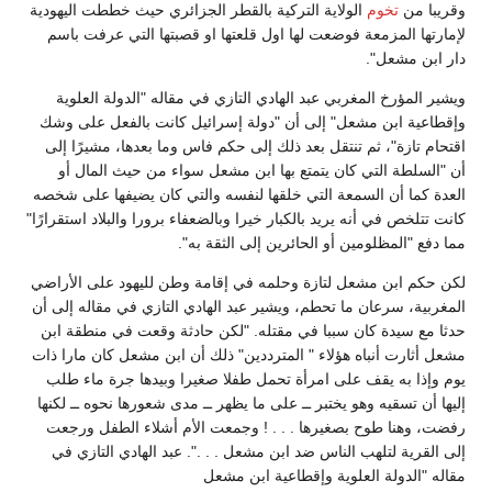
قريبا من
تخوم
الولاية التركية بالقطر الجزائري حيث خططت اليهودية
إمارتها المزمعة فوضعت لها اول قلعتها او قصبتها التي عرفت باسم
ار ابن مشعل".
يشير المؤرخ المغربي عبد الهادي التازي في مقاله "الدولة العلوية
إقطاعية ابن مشعل" إلى أن "دولة إسرائيل كانت بالفعل على وشك
قتحام تازة"، ثم تنتقل بعد ذلك إلى حكم فاس وما بعدها، مشيرًا إلى
ن "السلطة التي كان يتمتع بها ابن مشعل سواء من حيث المال أو
لعدة كما أن السمعة التي خلقها لنفسه والتي كان يضيفها على شخصه
انت تتلخص في أنه يريد بالكبار خيرا وبالضعفاء برورا والبلاد استقرارًا"
ما دفع "المظلومين أو الحائرين إلى الثقة به".
كن حكم ابن مشعل لتازة وحلمه في إقامة وطن لليهود على الأراضي
لمغربية، سرعان ما تحطم، ويشير عبد الهادي التازي في مقاله إلى أن
دثا مع سيدة كان سببا في مقتله. "لكن حادثة وقعت في منطقة ابن
شعل أثارت أنباه هؤلاء " المترددين" ذلك أن ابن مشعل كان مارا ذات
وم وإذا به يقف على امرأة تحمل طفلا صغيرا وبيدها جرة ماء طلب
ليها أن تسقيه وهو يختبر ــ على ما يظهر ــ مدى شعورها نحوه ــ لكنها
فضت، وهنا طوح بصغيرها . . . ! وجمعت الأم أشلاء الطفل ورجعت
لى القرية لتلهب الناس ضد ابن مشعل . . .". عبد الهادي التازي في
قاله "الدولة العلوية وإقطاعية ابن مشعل