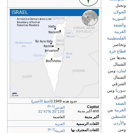
تحتل
لجولان
لسورية
الضفة
لغربية
لفلسطينية
تحاصر
طاع غزة
.
حدها من
لشمال
بنان
، ومن
لشمال
لشرقي
وريا
ومن
لشرق
حدود هدنة 1949 (
الخط الأخضر
)
لضفة
[fn 1]
Capital
القدس
لغربية
من
and أكبر مدينة
31°47′N
35°13′E
لسطين
أكبر مدينة
العاصمة
الأردن
اللغات الرسمية
العبرية
من
[fn 2]
اللغات المعترف بها
العربية