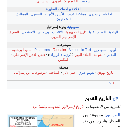
سكوندا
الكومنولث اليهودي-الساساني
الخلافة
والحملات الصليبية
الخلفاء الراشدون
مملكة القدس
الأسرة الأيوبية
المنغول
المماليك
العثمانيون
الصهيونية
و
دولة إسرائيل
اليشوڤ القديم
عليا
تاريخ الصهيونية
الانتداب البريطاني
الاستقلال
الصراع
الإسرائيلي العربي
موضوعات
اليهود
سنهدرين
Masoretic Text
Tannaim
Pharisees
تلمود أورشليم
القدس
القومية
القادة اليهود
رؤساء الوزراء
جيش الدفاع الإسرائيلي
المثليين
متعلقة
تاريخ يهودي
تقويم عبري
علم الآثار
المتاحف
موضوعات عن إسرائيل
v
t
e
التاريخ القديم
لمزيد من المعلومات:
تاريخ إسرائيل القديمة والسامرا
لعبرانيون
مجموعة من
لسكان هاجرت من بلاد