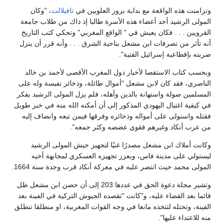
تزامنت هذه الواقعة مع بداية بروز العلويين في
تافيلالت
، "وكان
لمولى الرشيد أحد أعضاء هذه الأسرة طالبا إذ ذاك من طلاب جامعة
لقرويين . . . فكان يعيش في " الواقع المغربي" وتحكي كتب التاريخ
نه تأثر من تصرفات ابن مشعل بناحية الشرق . . . وأنه قرر أن ينزل
ربته بإقطاعية إسرائيل الفتية".
بحسب كتاب الاستقصا لأخبار دول المغرب الأقصى لأحمد بن خالد
لناصري، فقد كان لابن مشعل "أموال طائلة، وذخائر نفيسة وله على
لمسلمين صولة واستهانة بالدين وأهله، فلم يزل المولى الرشيد يفكر
ي كيفية اغتيال اليهودي المذكور إلى أن أمكنه الله منه في خبر طويل
قتله واستولى على أمواله وذخائره وفرقها فيمن تبعه وانضاف إليه
ن عرب أنكاد وغيرهم فقوي عضضه وكثر جمعه".
كانت أملاك ابن مشعل مصدرًا غنيًا لتجهيز جيش المولى الرشيد
يستولي على مدينة فاس، ويعزز تجهيزه العسكري لمجابهة أخيه
لمولى محمد حيث انتصر عليه في معركة أنكاد قرب وجدة سنة 1664.
وتشير مجلة دعوة الحق في عددها 203 إلى أن حصن ابن مشعل ظل
ائما بعد القضاء عليه، و"كانت "تقصده الجيوش التركية في الفينة بعد
لفينة، وتحتله لتتخذه مانعا في وجه القوات المغربية، او منطلقا تنطلق
نه للاعتداء عليها".