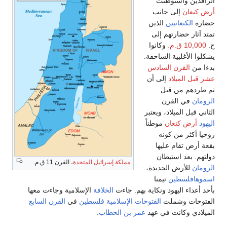
لرافدين واستوطنت
رض كنعان
إلى جانب
ضارة
الكنعانيين
الذين
متد آثار حضارتهم إلى
.
10,000 ق.م.
وكانوا
شكلوا الأغلبية الساحقة.
دءا من
القرن السادس
شر قبل الميلاد
إلى أن
م طردهم من قبل
لرومان
في القرن
لثاني قبل الميلاد، ويعتبر
ليهود
أرض كنعان
موطناً
وحيا أكثر من كونه
قعة أرض تقام عليها
ولتهم. بعد استيطان
مملكة إسرائيل المتحدة
، القرن 11 ق.م.
لرومان
للأرض الجديدة،
سموهافلسطين
تيمنا
أحد أعداء اليهود ونكاية بهم. جاءت
الخلافة
الإسلامية وجاءت معها
لفتوحات وشملت
الفتوحات الإسلامية
فلسطين
في
القرن السابع
لميلادي وكانت في عهد
عمر بن الخطاب
.