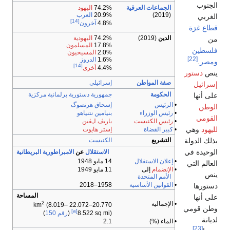
لجنوب
الجماعات العرقية
74.2%
اليهود
(2019)
20.9%
العرب
لغربي
[14]
4.8%
آخرون
طاع غزة
الدين
(2019)
74.2%
اليهودية
ن
17.8%
المسلمون
لسطين
2.0%
المسيحيون
[22]
1.6%
الدروز
مصر
.
[14]
4.4%
أخرى
نص
دستور
صفة المواطن
إسرائيلي
سرائيل
الحكومة
جمهورية
دستورية
برلمانية
مركزية
لى أنها
•
الرئيس
إسحاق هرتصوگ
لوطن
•
رئيس الوزراء
بنيامين نتنياهو
لقومي
•
رئيس الكنيست
ياريڤ لـِڤين
ليهود
وهي
•
كبير القضاة
إستر هايوت
ذلك الدولة
التشريع
الكنيست
لوحيدة في
الاستقلال
عن
الامبراطورية البريطانية
•
إعلان الاستقلال
14 مايو 1948
لعالم التي
•
الإنضمام
إلى
11 مايو 1949
نص
الأمم المتحدة
•
القوانين الأساسية
1958–2018
ستورها
المساحة
لى أنها
2
• الإجمالية
(8.019–
20.770–22.072 km
طن قومي
[a]
8.522 sq mi)
(
رقم 150
)
ديانة
• الماء (%)
2.1
[23]