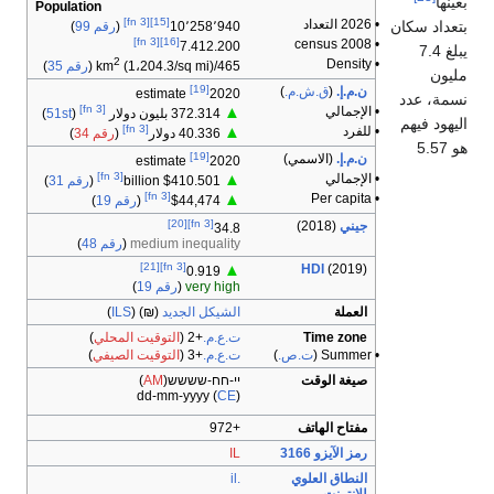
عينها
Population
[fn 3]
[15]
• 2026 التعداد
تعداد سكان
10٬258٬940
(
رقم 99
)
[fn 3]
[16]
• 2008 census
7.412.200
يبلغ 7.4
2
• Density
465/km
(1،204.3/sq mi) (
رقم 35
)
ليون
[19]
ن.م.إ.
(
ق.ش.م.
)
estimate
2020
سمة، عدد
[fn 3]
• الإجمالي
▲
372.314 بليون دولار
(
51st
)
ليهود فيهم
[fn 3]
• للفرد
▲
40.336 دولار
(
رقم 34
)
هو 5.57
[19]
ن.م.إ.
(الاسمي)
estimate
2020
[fn 3]
• الإجمالي
▲
$410.501 billion
(
رقم 31
)
[fn 3]
• Per capita
▲
$44,474
(
رقم 19
)
[20]
[fn 3]
جيني
(2018)
34.8
medium inequality
(
رقم 48
)
[21]
[fn 3]
HDI
(2019)
▲
0.919
very high
(
رقم 19
)
العملة
الشيكل الجديد
(
₪
ILS
)
Time zone
ت.ع.م.
+2
(
التوقيت المحلي
)
• Summer (
ت.ص.
)
ت.ع.م.
+3
(
التوقيت الصيفي
)
صيغة الوقت
יי-חח-שששש
)
AM
‎ (
dd-mm-yyyy (
CE
)
مفتاح الهاتف
+972
رمز الآيزو 3166
IL
النطاق العلوي
.il