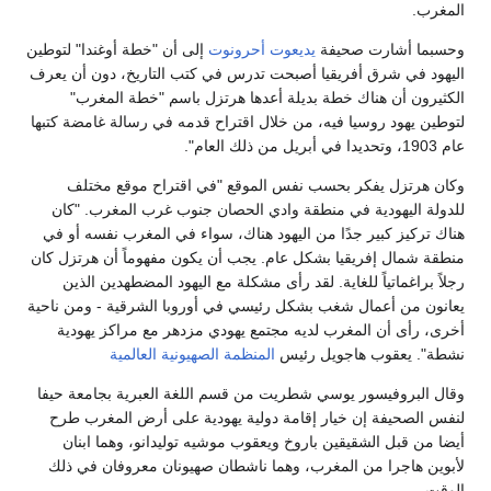
لمغرب.
حسبما أشارت صحيفة
يديعوت أحرونوت
إلى أن "خطة أوغندا" لتوطين
ليهود في شرق أفريقيا أصبحت تدرس في كتب التاريخ، دون أن يعرف
لكثيرون أن هناك خطة بديلة أعدها هرتزل باسم "خطة المغرب"
توطين يهود روسيا فيه، من خلال اقتراح قدمه في رسالة غامضة كتبها
1، وتحديدا في أبريل من ذلك العام".
كان هرتزل يفكر بحسب نفس الموقع "في اقتراح موقع مختلف
لدولة اليهودية في منطقة وادي الحصان جنوب غرب المغرب. "كان
ناك تركيز كبير جدًا من اليهود هناك، سواء في المغرب نفسه أو في
نطقة شمال إفريقيا بشكل عام. يجب أن يكون مفهوماً أن هرتزل كان
جلاً براغماتياً للغاية. لقد رأى مشكلة مع اليهود المضطهدين الذين
عانون من أعمال شغب بشكل رئيسي في أوروبا الشرقية - ومن ناحية
خرى، رأى أن المغرب لديه مجتمع يهودي مزدهر مع مراكز يهودية
شطة". يعقوب هاجويل رئيس
المنظمة الصهيونية العالمية
قال البروفيسور يوسي شطريت من قسم اللغة العبرية بجامعة حيفا
نفس الصحيفة إن خيار إقامة دولية يهودية على أرض المغرب طرح
يضا من قبل الشقيقين باروخ ويعقوب موشيه توليدانو، وهما ابنان
أبوين هاجرا من المغرب، وهما ناشطان صهيونان معروفان في ذلك
لوقت.