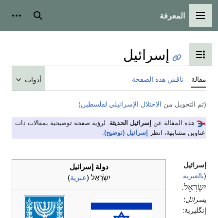
المعرفة
القائمة الرئيسية
بحث
أدوات شخ
إسرائيل
تبديل عرض جدول المحتويات
قالة
ناقش هذه الصفحة
أدوات
تم التحويل من
الاحتلال الإسرائيلي لفلسطين
)
هذه المقالة عن
إسرائيل الحديثة
. لرؤية صفحة توضيحية بمقالات ذات
ناوين مشابهة، انظر
إسرائيل (توضيح)
.
سرائيل
دولة إسرائيل
بالعبرية
:
יִשְׂרָאֵל
(
عبرية
)
ִשְׂרָאֵל
سرائل
؛
نگليزية: