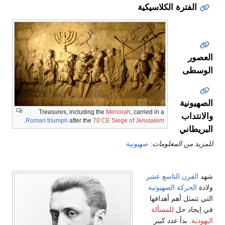
الفترة الكلاسيكية
لعصور
لوسطى
لصهيونية
Treasures, including the
Menorah
, carried in a
الانتداب
.
Roman triumph
after the
70 CE Siege of Jerusalem
لبريطاني
لمزيد من المعلومات:
صهيونية
هد
القرن التاسع عشر
لادة
الحركة الصهيونية
لتي تتمثل أهم أهدافها
ي إيجاد حل
للمسألة
ليهودية
. بدأ عدد كبير