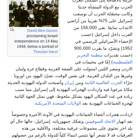
لحرب مع الدولة المنشأة حديثا
كانت محصّلة الحرب أن توسعت
إسرائيل على 75% تقريبا من أراضي
الانتداب سابقا. بقى 156,000 من
David Ben-Gurion
لعرب داخل إسرائيل (حسب
proclaiming Israeli
لإحصاء الأسرائيلي الرسمي في
independence on 14 May
1948, below a portrait of
1952) وتشرّد ما يقرب 900،000
Theodor Herzl
حسب تقديرات
منظمة التحرير
لفلسطينية
) إمّا في مخيمات في
لاردن ومصر اللتين استولت على الضفة الغربية وقطاع غزة ولبنان
غيرها من البلدان العربية. في نفس الوقت، تشرّد اليهود من اوروبا
رّاء
الحرب العالمية الثانية
ومن
إيران
وأصبحت الدولة اليهودية الحديثة
كانا مرغوبا فيه وازدادت الهجرات اليهودية إلى إسرائيل مما سبب
يادة في عدد السكان اليهود بشكل ملحوظ، فهي تمثل الجهة الثانية
هجرة الجماعات اليهودية بعد
الولايات المتحدة الأمريكية
.
زدادت هجرات أعضاء الجماعات اليهودية في الآونة الأخيرة وخصوصاً
عد انهيار
الاتحاد السوفييتي
وتفكك جمهورياته. إسرائيل، حالها حال أي
لد اخر تحتوي على مجموعات عرقية مختلفة، والأقلية من هذه
لعرقيات قد لا تشعر أنها تنتمي انتماءً كلياً للدولة بالرغم من حصولهم