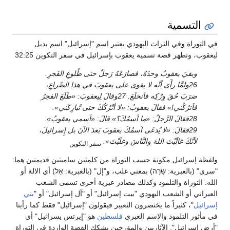
التسمية
ي التوراة وفي التراث اليهودي يعتبر اسم "إسرائيل" اسم بديل
يعقوب، وتظهر قصة تسمية يعقوب بإسرائيل في سفر التكوين 32:25
وبقيَ يعقوبُ وحدَهُ، فصارَعَهُ رَجلٌ حتى طُلوعِ الفَجرِ.
26ولمَّا رأَى أنَّه لا يقوى على يعقوبَ في هذا الصِّراعِ،
ضرَبَ حُقَ وِرْكِه فاَنخلَعَ. 27وقالَ لِيعقوبَ: «طَلَعَ الفجرُ
فاَترُكْني!» فقالَ يعقوبُ: «لا أتْرُكُكَ حتى تُبارِكَني».
28فقالَ الرَّجلُ: «ما اَسمُكَ؟» قالَ: «اَسمي يعقوبُ».
29فقالَ: «لا يُدعَى اَسمُكَ يعقوبَ بَعدَ الآنَ بل إِسرائيلَ،
لأنَّكَ غالَبْتَ اللهَ والنَّاسَ وغلَبْتَ».
سفر التكوين
لفظة إسرائيل مكونة حسب التوراة من كلمتين ساميتين قديمتين هما:
سرى" (بالعبرية: שָׂרָה) بمعني غلب، و"إل" (بالعبرية: אֵל) أي الالة أو
لله. التوراة والتلمود وكذلك مصادر عبرية أخرى تسمى الشعب
لعبراني أو الشعب اليهودي "بيت إسرائيل" أو "آل إسرائيل" أو "
بني
سرائيل
"، كثيراً ما يختصرون التعبير فيقولون "إسرائيل" فقط كما رأينا
ي مأثور التلمود والاسم العبري
فلسطين
هو "إيرتس يسرائيل" أي
أرض إسرائيل". الآثاريين والمؤرخين يشكك القصة الواردة في التوراة