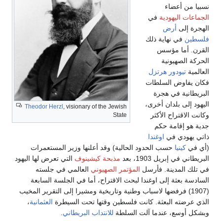
سبيا من أعضاء
لجماعات اليهودية
في
لهجرة إلى
أرض
لسطين
في نهاية ذلك
لقرن. أما مؤسس
لحركة الصهيونية
لعالمية
تيودور هرتزل
كان يفاوض السلطات
لبريطانية في هجرة
ليهود إلى بلدان أخرى،
Theodor Herzl
, visionary of the Jewish
كانت الاقتراح الأكثر
State
دية هو إقامة حكم
اتي يهودي في
اوغندا
أي في
كينيا
حسب الحدود الحالية) وقد أعلنها وزير المستعمرات
لبريطاني في إبريل 1903، بعد
مذبحة كيشينوف
التي تعرض لها اليهود
ي تلك المدينة. فأرسل
المؤتمر الصهيوني
العالمي في جلسته
لسادسة بعثة إلى اوغندا لبحث الاقتراح، أما في الجلسة السابعة
(1907) فرفضها لاسباب وطنية وتاريخية ومشيرا إلى التقرير المخيب
لذي عرضته البعثة. كانت فلسطين وقتها تحت السيطرة
العثمانية
،
بشكل أوسع، عندما آلت السلطة
للانتداب البريطاني
.