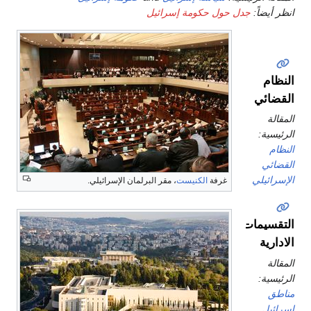
نظر أيضاً:
جدل حول حكومة إسرائيل
لنظام
لقضائي
لمقالة
لرئيسية:
لنظام
لقضائي
لإسرائيلي
غرفة
الكنيست
، مقر البرلمان الإسرائيلي.
لتقسيمات
لادارية
لمقالة
لرئيسية:
ناطق
سرائيل