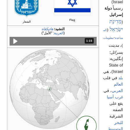
)
Israe
سمياً
دولة
سرائيل
Flag
מְדִינַת
الشعار
ִשְׂרָאֵל
النشيد:
هاتيكڤاه
(
الم
(
العربية
:
"الأمل"
·
اعدة
معلومات
1:15
المدة: دقائق و 15 ثواني.
،
مدينت
سرائل
؛
نگليزية:
State o
Israe
)، هي
لد
في قلب
لعالم
لعربي
، في
رب آسيا
قع على
لضفة
لشرقية
لبحر
لمتوسط
.