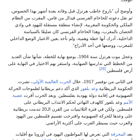
أوضح أن "باروخ خاطب هرتزل قبل وفاته بعدة أشهر بهذا الخصوص،
م نقل دعوته للحاخام الفرنسي فيدال من فاس، المقرب من النظام
لملكي والحكومة المغربية، لإنشاء منطقة مستقلة لليهود في وادي
لحصان بالمغرب، وهذا الحاخام الفرنسي كان ضليعًا بالسياسة
لداخلية، أدرك أنها خطة وهمية، ولم تأخذ بعين الاعتبار الوضع الداخلي
لمغرب، ووضعها في أحد الأدراج".
وعجل موت هرتزل سنة 1904، بوضع نهاية للخطة، شأنها شأن العديد
ن الخطط التي تدارسها الصهاينة، واستقر بهم الاختيار في النهاية على
[26]
رض فلسطين.
ي الثاني من نوفمبر 1917، خلال
الحرب العالمية الأولى
، نشرت
لحكومة البريطانية
وعد بلفور
الذي أكد دعم بريطانيا لطموحات الحركة
لصهيونية في إقامة دولة يهودية بفلسطين. وبعد الحرب أقرت
عصبة
لأمم
وعد بلفور كالهدف النهائي لحكم الانتداب البريطاني على
فلسطين. ولكن في فترة الثلاثينيات من القرن الـ20 تندمت بريطانية
لى وعدها للحركة الصهيونية واقترحت تقسيم فلسطين بين اليهود
العرب حيث يسيطر العرب على أكثرية الأراضي.
عد
المحرقة
التي تعرض لها المواطنون اليهود في أوروبا مع أقليات