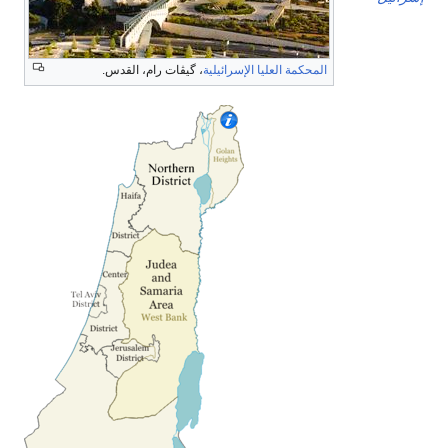
المحكمة العليا الإسرائيلية
، گيڤات رام، القدس.