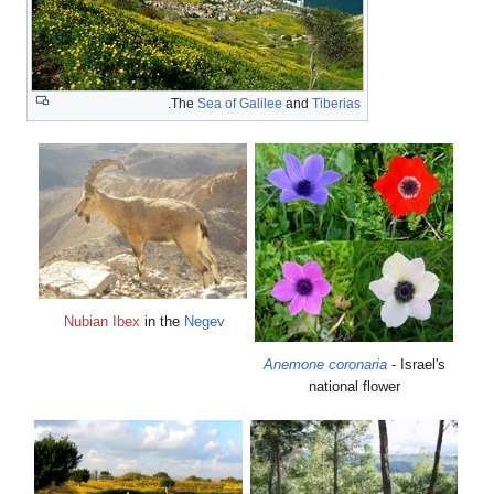
.
The
Sea of Galilee
and
Tiberias
Nubian Ibex
in the
Negev
Anemone coronaria
- Israel's
national flower