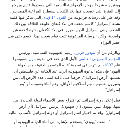
يعتبرونه شرحا مؤخرا لازدواجية التسمية التي مصدرها قديم ويرجع
لى الفترة التي خضعت فيها بلاد الكنعان لسيطرة الفراعنة المصريين.
قد عثر على رسالة فرعونية من
القرن 14 ق.م.
التي يذكر فيها كلمة
شبه "إسرائيل" كاسم شعب في بلاد كنعان. طبيعة العلاقة بين ذلك
لشعب وبني إسرائيل الذين ظهروا في بلاد الكنعان بفترة لاحقة غير
اضحة، ولكن الرسالة الفرعونية تثبت قيام شعب بهذا الاسم حتى قبل
صر التوراة.
بالرغم من أن
تيودور هرتزل
زعيم الصهيونية السياسية، ورئيس
لمؤتمر الصهيوني العالمي
الأول الذي عقد في مدينة
بازل
بسويسرا
ام
1897
، لم يتردد في تسمية كتابه المتضمن لدعوته هذه "دولة
ليهود" فإن هذه الدعوة الصهيونية آثرت عند الكتابة عن فلسطين أن
سميها "أرض إسرائيل"، حرصاً على تأكيد انتماء هذه الأرض إلى من
عتبرون نفسهم بأنهم أسلافهم الأوائل، وهم أبناء يعقوب، أو "بنو
سرائيل".
بل إعلان دولة إسرائيل تم اقتراح بعض الأسماء لدولة الجديدة, من
ينها: يهودا, عيبر, تسيون (أي صهيون), إيرتس إسرائيل (أي أرض
سرائيل). وقد تم اختيار اسم إسرائيل أو دولة إسرائيل للأسباب التالية
النعت "يهودي" يستخدم للإشارة إلى أبناء الديانة اليهودية أو