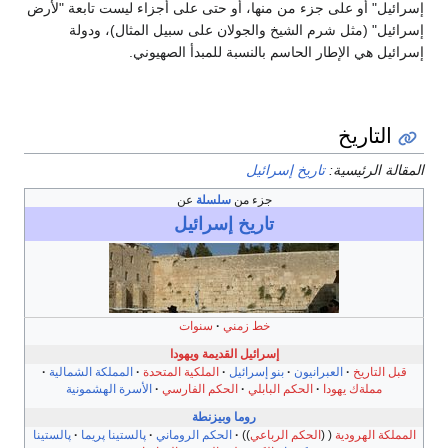
سرائيل" أو على جزء من منها، أو حتى على أجزاء ليست تابعة "لأرض
سرائيل" (مثل شرم الشيخ والجولان على سبيل المثال)، ودولة
سرائيل هي الإطار الحاسم بالنسبة للمبدأ الصهيوني.
التاريخ
لمقالة الرئيسية:
تاريخ إسرائيل
جزء من
سلسلة
عن
تاريخ
إسرائيل
خط زمني
سنوات
إسرائيل القديمة ويهودا
قبل التاريخ
العبرانيون
بنو إسرائيل
الملكية المتحدة
المملكة الشمالية
مملةك يهودا
الحكم البابلي
الحكم الفارسي
الأسرة الهشمونية
روما
وبيزنطة
المملكة الهرودية
الحكم الرباعي
الحكم الروماني
پالستينا پريما
پالستينا