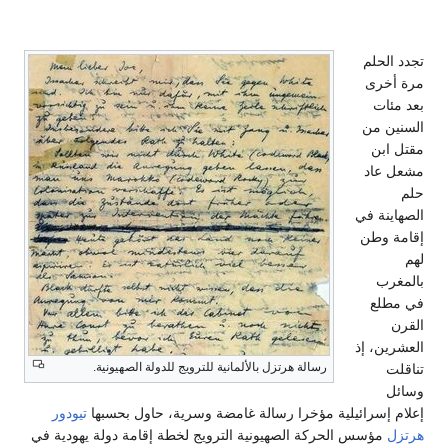
جدد الحلم
رة أخرى
عد مئات
لسنين من
قتل ابن
شعل عاد
لم
لصهاينة في
قامة وطن
هم
المغرب
ي مطلع
لقرن
لعشرين، إذ
رسالة هرتزل بالألمانية للترويج للدولة الصهيونية.
ناقلت
سائل
علام إسرائيلية مؤخرا رسالة غامضة وسرية، حاول بحسبها
تيودور
رتزل
مؤسس الحركة الصهيونية الترويج لخطة إقامة دولة يهودية في