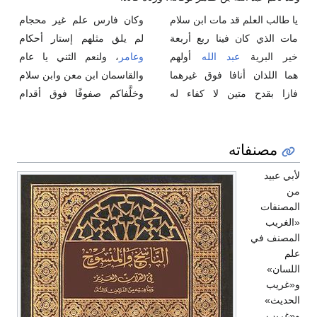
يا طالب العلم قد مات ابن سلام
وكان فارس علم غير محجام
مات الذي كان فينا ربع أربعة
لم يلق مثلهم إستار أحكام
خير البرية
عبد الله
أولهم
وعامر
، ولنعم الثني يا عام
هما اللذان أنافا فوق غيرهما
والقاسمان ابن معن وابن سلام
فازا بقدح متين لا كفاء له
وخلَّفاكم صفوفًا فوق أقدام
مصنفاته
لأبي عبيد
من
المصنفات
«الغريب
المصنف في
علم
اللسان»
و«غريب
الحديث»
و«غريب