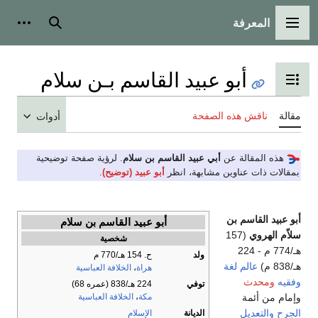
المعرفة
القائمة الرئيسية
بحث
أدوات
أبو عبيد القاسم بـن سلام
تبديل عرض جدول المحتويات
مقالة
ناقش هذه الصفحة
أدوات
هذه المقالة عن
أبي عبيد القاسم بن سلام
. لرؤية صفحة توضيحية
بمقالات ذات عناوين مشابهة، انظر
أبو عبيد (توضيح)
.
أبو عبيد القاسم بن
أبو عبيد القاسم بن سلام
سلاّم الهروي
(157
شخصية
هـ/774 م - 224
ولد
ح. 154 هـ/770 م
هـ/838 م)
عالم لغة
هراة
،
الخلافة العباسية
وفقيه
ومحدث
توفي
224 هـ/838 (عمره 68)
وإمام من أئمة
مكة
،
الخلافة العباسية
الجرح والتعديل
الديانة
الإسلام