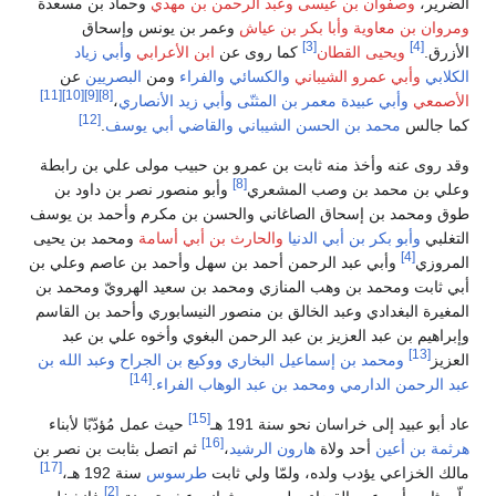
الضرير،
وصفوان بن عيسى
وعبد الرحمن بن مهدي
وحماد بن مسعدة
ومروان بن معاوية
وأبا بكر بن عياش
وعمر بن يونس وإسحاق
[3]
[4]
الأزرق.
ويحيى القطان
كما روى عن
ابن الأعرابي
وأبي زياد
الكلابي
وأبي عمرو الشيباني
والكسائي
والفراء
ومن
البصريين
عن
[11]
[10]
[9]
[8]
الأصمعي
وأبي عبيدة معمر بن المثنّى
وأبي زيد الأنصاري
،
[12]
كما جالس
محمد بن الحسن الشيباني
والقاضي أبي يوسف
.
وقد روى عنه وأخذ منه ثابت بن عمرو بن حبيب مولى علي بن رابطة
[8]
وعلي بن محمد بن وصب المشعري
وأبو منصور نصر بن داود بن
طوق ومحمد بن إسحاق الصاغاني والحسن بن مكرم وأحمد بن يوسف
التغلبي
وأبو بكر بن أبي الدنيا
والحارث بن أبي أسامة
ومحمد بن يحيى
[4]
المروزي
وأبي عبد الرحمن أحمد بن سهل وأحمد بن عاصم وعلي بن
أبي ثابت ومحمد بن وهب المنازي ومحمد بن سعيد الهرويّ ومحمد بن
المغيرة البغدادي وعبد الخالق بن منصور النيسابوري وأحمد بن القاسم
وإبراهيم بن عبد العزيز بن عبد الرحمن البغوي وأخوه علي بن عبد
[13]
العزيز
ومحمد بن إسماعيل البخاري
ووكيع بن الجراح
وعبد الله بن
[14]
عبد الرحمن الدارمي
ومحمد بن عبد الوهاب الفراء
.
[15]
عاد أبو عبيد إلى خراسان نحو سنة 191 هـ
حيث عمل مُؤدّبًا لأبناء
[16]
هرثمة بن أعين
أحد ولاة
هارون الرشيد
،
ثم اتصل بثابت بن نصر بن
[17]
مالك الخزاعي يؤدب ولده، ولمّا ولي ثابت
طرسوس
سنة 192 هـ،
[2]