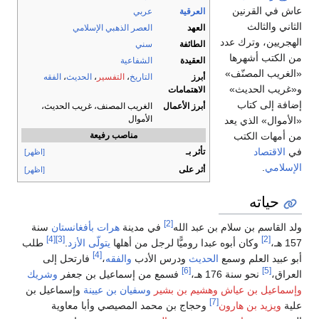
عاش في القرنين
العرقية
عربي
الثاني والثالث
العهد
العصر الذهبي الإسلامي
الهجريين، وترك عدد
الطائفة
سني
من الكتب أشهرها
العقيدة
الشفاعية
«الغريب المصنّف»
أبرز
التاريخ
،
التفسير
،
الحديث
،
الفقه
و«غريب الحديث»
الاهتمامات
إضافة إلى كتاب
أبرز الأعمال
الغريب المصنف، غريب الحديث،
الأموال
«الأموال» الذي يعد
من أمهات الكتب
مناصب رفيعة
في
الاقتصاد
تأثر بـ
[اظهر]
الإسلامي
.
أثر على
[اظهر]
حياته
[2]
ولد القاسم بن سلام بن عبد الله
في مدينة
هرات
بأفغانستان
سنة
[4]
[3]
[2]
157 هـ،
وكان أبوه عبدا روميًّا لرجل من أهلها
يتولّى
الأزد
.
طلب
[4]
أبو عبيد العلم وسمع
الحديث
ودرس الأدب
والفقه
،
فارتحل إلى
[6]
[5]
العراق،
نحو سنة 176 هـ،
فسمع من إسماعيل بن جعفر
وشريك
وإسماعيل بن عياش
وهشيم بن بشير
وسفيان بن عيينة
وإسماعيل بن
[7]
علية
ويزيد بن هارون
وحجاج بن محمد المصيصي وأبا معاوية