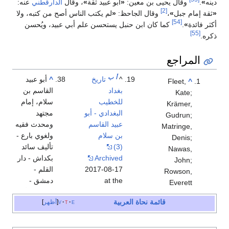
دينه
»
.
وقال يحيى بن معين:
«
أبو عبيد ثقة
»
، وقال
الدارقطني
عنه:
[2]
«
ثقة إمام جبل
»
،
وقال الجاحظ:
«
لم يكتب الناس أصح من كتبه، ولا
[54]
أكثر فائدة
»
.
كما كان ابن حنبل يستحسن علم أبي عبيد، ويُحسن
[55]
ذكره.
المراجع
أ
ب
^
تاريخ
^
أبو عبيد
Fleet,
^
بغداد
القاسم بن
Kate;
للخطيب
سلام، إمام
Krämer,
البغدادي - أبو
مجتهد
Gudrun;
عبيد القاسم
ومحدث فقيه
Matringe,
بن سلام
ولغوي بارع -
Denis;
(3)
تأليف سائد
Nawas,
Archived
بكداش - دار
John;
2017-08-17
القلم -
Rowson,
at the
دمشق -
Everett
Wayback
الطبعة الأولى
(eds.).
"Abū
قائمة نحاة
العربية
e
t
v
أظهر
Machine
- 1991 م ص
ʿUbayd al-
112
^
طبقات
Qāsim b.
الحنابلة لابن
^
الباحث
Sallām"
.