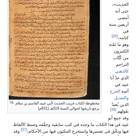
الحديث»،
حتى أنه
أمضى
أربعين سنة
في
[35]
كتابته،
وهو ما ثمّنه
الكثيرون
من كُتّاب
التراجم
كالذهبي
الذي عدّ أبا
عبيد في
أئمة
الجرح
والتعديل
مخطوطة لكتاب غريب الحديث لأبي عبيد القاسم بن سلام
الذين يُعتدّ
يرجع تاريخها لحوالي السنة 319هـ (931م)
[36]
بقولهم.
وقد جمع أبو
عبيد في هذا الكتاب ما وجده في كتب سابقيه وحقّقه وضبط الألفاظ
[37]
فيها ودقّق في تفسيرها واستخرج المكنون فيها من الأحكام،
وقد