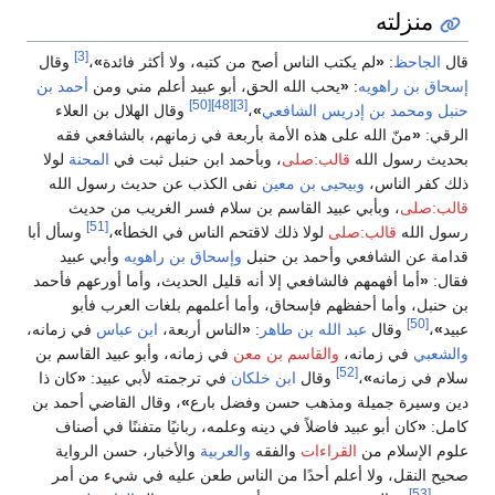
منزلته
[3]
قال
الجاحظ
:
«
لم يكتب الناس أصح من كتبه، ولا أكثر فائدة
»
،
وقال
إسحاق بن راهويه
:
«
يحب الله الحق، أبو عبيد أعلم مني ومن
أحمد بن
[50]
[48]
[3]
حنبل
ومحمد بن إدريس الشافعي
»
،
وقال الهلال بن العلاء
الرقي:
«
منّ الله على هذه الأمة بأربعة في زمانهم، بالشافعي فقه
بحديث رسول الله
قالب:صلى
، وبأحمد ابن حنبل ثبت في
المحنة
لولا
ذلك كفر الناس،
وبيحيى بن معين
نفى الكذب عن حديث رسول الله
قالب:صلى
، وبأبي عبيد القاسم بن سلام فسر الغريب من حديث
[51]
رسول الله
قالب:صلى
لولا ذلك لاقتحم الناس في الخطأ
»
،
وسأل أبا
قدامة عن الشافعي وأحمد بن حنبل
وإسحاق بن راهويه
وأبي عبيد
فقال:
«
أما أفهمهم فالشافعي إلا أنه قليل الحديث، وأما أورعهم فأحمد
بن حنبل، وأما أحفظهم فإسحاق، وأما أعلمهم بلغات العرب فأبو
[50]
عبيد
»
،
وقال
عبد الله بن طاهر
:
«
الناس أربعة،
ابن عباس
في زمانه،
والشعبي
في زمانه،
والقاسم بن معن
في زمانه، وأبو عبيد القاسم بن
[52]
سلام في زمانه
»
،
وقال
ابن خلكان
في ترجمته لأبي عبيد:
«
كان ذا
دين وسيرة جميلة ومذهب حسن وفضل بارع
»
، وقال القاضي أحمد بن
كامل:
«
كان أبو عبيد فاضلاً في دينه وعلمه، ربانيًا متفننًا في أصناف
علوم الإسلام من
القراءات
والفقه
والعربية
والأخبار، حسن الرواية
صحيح النقل، ولا أعلم أحدًا من الناس طعن عليه في شيء من أمر
[53]