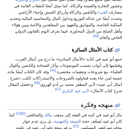
وعشور التجارة والغنيمة والزكاة، كما تمثل أيضًا النفقات العامة في
مصارف
الفيء
والخُمُس والزكاة وأرزاق الجيش وإحياء الأراضي.
وتحدث أيضًا عن عدالة التوزيع وتداول المال والمحاسبة المالية وتحديد
الملكية الخاصة، والمواثيق والعهود بين المعاهدين والأئمة وبين هؤلاء
وأهل الصلح من الدول المجاورة، فيما يعرف اليوم بالقانون الدولي
[44]
الخاص والعام.
كتاب الأمثال السائرة
جمع أبو عبيد في كتابه «الأمثال السائرة» ما درج من أمثال العرب،
وقسّمها إلى أبواب بحسب الموضوعات وآثار الصحابة والتابعين وأقوال
[45]
العلماء، مع شروحات وتعقيبات مختصرة.
وقد كان الكتاب أيضًا مادة
خصبة لمن جاء بعده فتناولوه بالشروحات والاستدراكات ككتب «شرح
[46]
أمثال أبي عبيد» لأبي المظفر محمد بن آدم الهروي
و«فصل المقال
[47]
شرح كتاب الأمثال»
لأبي عبيد البكري
منهجه وفكره
[19]
[2]
مال أبو عبيد في كتبه في الفقه إلى مذهب
مالك
والشافعي.
كما
كان أبو عبيد يُضعّف حجة
الشيعة
والجهمية
، بل يرى عدم جواز
[25]
مجاورتهم لثغور المسلمين.
ورغم سعة علم أبي عبيد في علوم