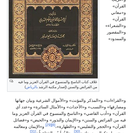
القرآن»
و«معاني
القرآن»
و«الشعراء»
و«المقصور
والممدود»
غلاف كتاب الناسخ والمنسوخ في القرآن العزيز وما فيه
من الفرائض والسنن (إصدار مكتبة الرشد
بالرياض
)
و«القراءات» و«المذكر والمؤنث» و«الأموال الشرعية وبيان جهاتها
ومصارفها» و«النسب» و«الأحداث» و«الأمثال السائرة» و«عدد آي
القرآن» و«أدب القاضي» و«الناسخ والمنسوخ في القرآن العزيز وما
فيه من الفرائض والسنن» و«الإيمان والنذور» و«الحيض» و«فضائل
[29]
[8]
القرآن» و«الحجر والتفليس» و«الطهارة»،
و«الإيمان ومعالمه
[31]
[30]