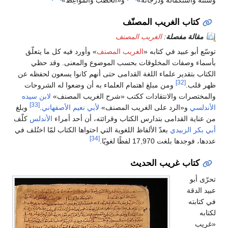
وسننه واستكماله ودرجاته»
و«الخُطَبُ والمَوَاعِظُ»
كتاب الغريب المصنّف
مقالة مفصلة
:
الغريب المصنف
توسّع أبو عبيد في كتابه «
الغريب المصنف
» وأورد فيه كل ما يتعلّق
بأسماء وصفات المخلوقات بحسب الموضوع والمعنى. وقد حظي
الكتاب بتقدير علماء اللغة القدامى حتى أنهم كانوا يسعون لحفظه عن
[32]
ظهر قلب.
ومن مبلغ اهتمام العلماء به أن وضعوا له الشروحات
والمختصرات والانتقادات ككتب «شرح الغريب المصنف»
لابن سيده
[33]
الأندلسي
و«الرد على الغريب المصنف»
لأبي نعيم الأصفهاني
.
وبلغ
من عناية القدامى بتدارس الكتاب وقرائته، أن أحد أمراء
الأندلس
كلّف
أبي بكر الزبيدي
بعدّ الألفاظ اللغوية التي احتواها الكتاب لمّا اختُلف في
[34]
عددها، فوجدها بلغت 17,970 لفظًا لغويًا.
كتاب غريب الحديث
تحرّى أبو
عبيد الدقة
في كتابته
لكتابه
«غريب