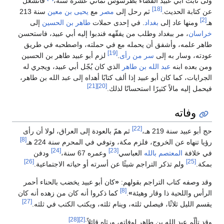
ولّى ثابت أبي عبيد القضاء بطرسوس ثماني عشرة سنة،
فانشغل
[18]
عن كتابة الحديث.
ثم رحل إلى
مصر
مع
يحيى بن معين
سنة 213
[2]
هـ
ومنها عاد إلى
بغداد
. في إحدى حملات
طاهر بن الحسين
إلى
خراسان
، مر ببغداد وطلب من يفقّهه فندبوا إليه أبي عبيد، فاستحسن
طاهر علمه، وأشفق أن يحمله مع في حملته، واصطحبه في طريق
[19]
عودته، وسار به إلى
سر من رأى
.
لزم أبو عبيد طاهر بن الحسين
ومن بعده ابنه
عبد الله بن طاهر
الذي كان يُجّل أبي عبيد، ويجري له
الجرايات، كما كان أبو عبيد إذا ألف كتابًا أهداه إلى عبد الله بن طاهر،
[21]
[20]
فيحمل إليه مالاً كثيرًا استحسانًا لذلك.
وفاته
[22]
حج أبو عبيد سنة 219 هـ،
ثم همّ بالعودة إلى العراق، لولا أن رأى
[8]
رؤيا تنهاه عن الخروج، فلزم مكة، وتوفي في المحرم سنة 224 هـ
[24]
[23]
في خلافة
المعتصم بالله
العباسي
وعمره 67 سنة،
ودفن
[26]
[25]
بمكة.
ولم تذكر التراجم شيئًا عن أسرته أو حياته الاجتماعية.
وقد وصفه كتاب التراجم بقولهم:
«
كان أبو عبيد يخضب بالحناء أحمر
[8]
الرأس واللحية ذا وقار وهيئة
»
.
كما ذكروا أنه كان من زهده أنه كان
[27]
يقسم الليل ثلاثًا، فيصلي ثلثه، وينام ثلثه، ويكتب الكتب في ثلثه.
[28]
[2]
وقد تألّم عبد الله بن طاهر لوفاته، ورثاه قائلاً: