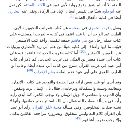
اللغة، إلا أنه لم يتفق وقوع رواية لأبي عبيد في
الكتب الستة
، لكن نقل
عنه
أبو داود
شيئًا في تفسير أسنان الإبل في الزكاة، ونقل عنه
البخاري
[2]
أيضًا في كتابه «أفعال العباد».
ونقل
ياقوت الحموي
في
معجمه
عن كتاب «مراتب النحويين» لأبي
الطيب عبد الواحد أن أبا عبيد اعتمد في كتابه «الغريب المصنف» على
كتاب عمله رجل من
بني هاشم
جمعه لنفسه، وأخذ كتب الأصمعي
فبوّب ما فيها وأضاف إلى كتابه شيئًا من علم أبي زيد الأنصاري وروايات
[10]
عن اللغويين الكوفيين؛
أما كتابه «غريب الحديث» فاعتمد فيه على
كتاب أبي عبيدة معمر بن المثنّى في غريب الحديث، كما ذكر أن كتاب
أبي عبيد في غريب القرآن منتزع من كتاب أبي عبيدة أيضًا. وعاب أبو
[48]
الطيب اللغوي على أبي عبيد عدم إلمامه
بعلم الإعراب
.
وقد أبدى أبو عبيد بعض آرائه في العقيدة والتوحيد في كتابه «الإيمان
ومعالمه وسننه واستكماله ودرجاته»، فقال بأن الإيمان يزيد وينقص،
وأن الذنوب والمعاصي لا تزيل الإيمان ولا توجب الكفر، كما أبدى رأيه
رأيه في مسألة صفات الله فقال بأن الله استأثر بعلم حقائقها، وأنها لا
تشبه صفات المخلوقين. وفي مسألة
محنة خلق القرآن
، رأى أبو عبيد
بأن القرآن كلام الله وليس بمخلوق، وبضرورة مراجعة القائلين بذلك،
[49]
وإلا وجب ضرب أعناقهم.