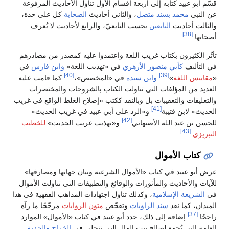
قسّم أبو عبيد كتابه إلى أربعة أقسام الأول تناول الأحاديث المرفوعة
عن النبي
محمد
بسند متصل
، والثاني أحاديث
الصحابة
كل على حدة،
والثالث أحاديث
التابعين
بحسب التابعيّ، والرابع لأحاديث لا يُعرف
[38]
أصحابها.
تأثّر الكثيرون بكتاب غريب اللغة واعتمدوا عليه كمصدر من مصادرهم
في التأليف
كأبي منصور الأزهري
في «تهذيب اللغة»
وابن فارس
في
[40]
[39]
«
مقاييس اللغة
»
وابن سيده
في «المخصص»،
كما قامت عليه
العديد من المؤلفات التي تناولت الكتاب بالشروحات والمختصرات
والتعليقات والتعقيبات بل وبالنقد ككتب «إصلاح الغلط الواقع في غريب
[41]
الحديث» لابن قتيبة
و«الرد على أبي عبيد في غريب الحديث»
[42]
للحسن بن عبد الله الأصبهاني
و«تهذيب غريب الحديث»
للخطيب
[43]
التبريزي
كتاب الأموال
عرض أبو عبيد في كتاب «الأموال الشرعية وبيان جهاتها ومصارفها»
للآيات والأحاديث والمأثورات والوقائع والتطبيقات التي تناولت الأموال
في
الشريعة الإسلامية
، وكذلك تناول اجتهادات المذاهب الفقهية في هذا
الميدان، كما نقد
سند الراويات
وتفحّص
متون الروايات
مرجّحًا ما رآه
[37]
راجحًا.
إضافة إلى ذلك، حدد أبو عبيد في كتاب «الأموال» الموارد
العامة التي تُجمع لصالح بيت المال التي تتجلى في
الخراج
والجزية