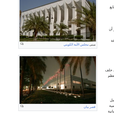
ايع
ر أن
فة
مبنى
مجلس الأمة الكويتي
 حلف
عظم
مل
ية
قصر بيان
نية