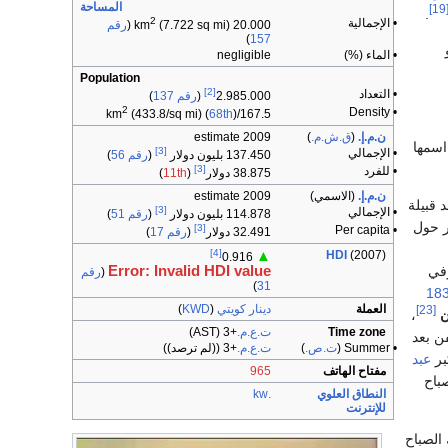
المساحة
[1
.
2
• الإجمالية
20.000 km
(7.722 sq mi) (
رقم
)
157
• الماء (%)
negligible
Population
[2]
• التعداد
2.985.000
(
رقم 137
)
2
• Density
(433.8/sq mi) (
68th
)
167.5/km
ن.م.إ.
(
ق.ش.م.
)
2009 estimate
سمها
[3]
• الإجمالي
137.450 بليون دولار
(
رقم 56
)
[3]
• للفرد
38.875 دولار
(
11th
)
ن.م.إ.
(الاسمي)
2009 estimate
 قبيلة
[3]
• الإجمالي
114.878 بليون دولار
(
رقم 51
)
ر حول
[3]
• Per capita
32.491 دولار
(
رقم 17
)
[4]
HDI
(2007)
▲
0.916
في
Error: Invalid HDI value
(
رقم
)
31
18
العملة
دينار كويتي
(
KWD
)
[23]
ن
،
Time zone
ت.ع.م.
+3
(AST)
ن بعد
• Summer (
ت.ص.
)
ت.ع.م.
+3
((لم ترصد))
بر
عبد
مفتاح الهاتف
965
باح
النطاق العلوي
.kw
للإنترنت
الصباح