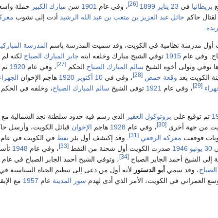
[26]
ع
بريطانيا
في
23 يناير
1899
، وفي عام
1901
شن
مبارك الكبير
حملة واسع
قتال حاكم
حائل
عبد العزيز بن متعب بن عبد الله الرشيد
أدت إلى نشوب
معرك
ريدة
.
أول مدرسة نظامية في الكويت، وقد سميت المدرسة باسم
المدرسة المباركية
اح. وفي عام
1915
توفي الشيخ مبارك وخلفه ابنه
جابر المبارك الصباح
لكنه لم 
[27]
ها توفي وتولى أخوه الشيخ
سالم المبارك الصباح
الحكم
، وفي عام
1920
تم ب
[28]
نة الكويت بعد
وقعة حمض
، وفي في
10 أكتوبر
1920
هاجم الإخوان
الجهراء
[29]
هراء
، وفي عام
1921
توفى الشيخ
سالم المبارك الصباح
، وخلفه في الحكم 
1
تم توقيع على
بروتوكول العقير
الذي رسم فيه حدود سلطنة نجد الشمالية مع 
[30]
ويت من جهة أخرى
، وفي عام
1928
هاجم
الإخوان
قبائل الكويت، وأرسل حا
[31]
نهوبات فوقعت
معركة الرقعي
. وقد إكتشف أول بئر
نفط
في الكويت في عام
[33]
ي
30 يونيو
1946
صدرت الكويت أول شحنة من النفط
، وفي عام
1948
تأس
[34]
 إلى الشيخ أحمد الجابر الصباح
، وتوفي الشيخ أحمد الجابر الصباح في عام
الصباح
، وقد سمي
أبو الدستور
لأنه أول من دعى إلى تنظيم الحياة السياسية في
وسع العمراني في الكويت، الأمر الذي أدى لهدم
سور المدينة
عام
1957
مع الإبق