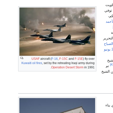
كويت
وفي
م،
أحمد
ة
قد تم التحرير
الصباح
يو
USAF
aircraft (
F-16
,
F-15C
and
F-15E
) fly over
شيخ
Kuwaiti oil fires
, set by the retreating Iraqi army during
تم
Operation Desert Storm
in 1991.
ن الشيخ
بناء