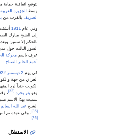
لتوقيع اتفاقية حماية م
وسط
الجزيرة العربية
ل
الصريف
بالقرب من
ب
وفي عام
1911
أنشئت 
إلى الشيخ مبارك الصب
بالحكم إلا سنتين وبعد
السور الثالث حول مدي
عرف باسم
معركة الج
أحمد الجابر الصباح
.
في يوم
2 ديسمبر
922
العراق من جهة والك
الكويت جنداً لرد الم
[32]
وهو
بئر بحره
، وف
سميت بهذا الاسم نسبة
الشيخ
عبد الله السالم 
[35]
، وفي عهده تم الت
[36]
.
الاستقلال