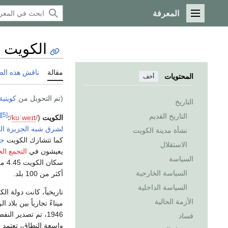
المعرفة
القائمة الرئيسية
الكويت
مقالة
ناقش هذه ال
المحتويات
أخف
(تم التحويل من
كويتية
التاريخ
6]
[5]
التاريخ القديم
الكويت
(
/
t
eɪ
w
ˈ
ʊ
k
/
؛
لشرق شبه الجزيرة الع
نشأة مدينة الكويت
كما تتشارك الكويت
حد
الاستقلال
يعيشون في
التجمع ا
السياسة
سكان الكويت 4.45 مليون نسمة، 1.45 منهم مواطنون كويتيون بينما 3 مليون الباقية
السياسة الخارجية
أكثر من 100 بلد.
السياسة الداخلية
تاريخياً، كانت دولة ال
الأزمة الحالية
ميناءً تجارياً بين بلاد
1946، تم تصدير النفط الخام لأول مرة.
فساد
واسعة النطاق، تعتمد 