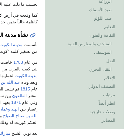
الزراعة
بحسب ما دلت عليه الأث
صيد الأسماك
كما وقعت في أرض ك
صيد اللؤلؤ
كاظمة حالياً ضمن حدو
التعليم
نشأة مدينة ا
الثقافة والفنون
المتاحف والمعارض الفنية
تأسست
مدينة الكويت
من تصغير كلمة "كوت" و
الموسيقى
النقل
في عام
1783
خاضت ال
بني كعب بالقرب من
ج
النقل البحري
مدينة الكويت
لحمايتها
الإعلام
وبعد وفاة
عبد الله بن 
التصنيف الدولي
عام
1815
تم تشييد ال
مرئيات
انتشر
الطاعون
بين سك
وفي عام
1871
بعهد ا
انظر أيضاً
إعصار بين
الهند
وعمان
وصلات خارجية
الله بن صباح الصباح
ون
المصادر
الحكم كوريث له وذلك
بعد تولي الشيخ
مبارك 