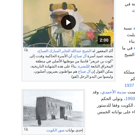
ة في
ة
نسبة
يلبث
2:00
المدة: دقائق و 0 ثانية .
ناء
في ما
أكد المغفور له
الشيخ عبدالله الجابر المبارك الصباح
،
الشيخ
بصفته عميد أسرة
آل صباح
، أن الأسرة الحاكمة وفدت إلى
"كوت بن عريعر" قادمةً من موطنها الأصلي في منطقة
المخراق التابعة
لللبصرة
. بناءً على هذه الشهادة التاريخية،
يمكن القول إن
آل صباح
هم مواطنون بصريون أصليون،
مملكة
وليسوا من البدو الرحل (لفو).
كم
1937
ست
مدينة الأحمدي
، وقد
1950
، وتولى الحكم
 الكويت وفقا للدستور
اء على بواباته الخمس
إحدى بوابات
سور الكويت