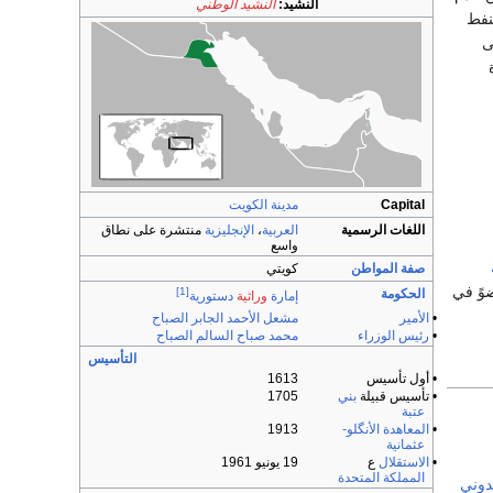
النشيد:
النشيد الوطني
النفط
ى
Capital
مدينة الكويت
اللغات الرسمية
العربية
،
الإنجليزية
منتشرة على نطاق
واسع
صفة المواطن
كويتي
ضوً في
[1]
الحكومة
إمارة
وراثية
دستورية
•
الأمير
مشعل الأحمد الجابر الصباح
•
رئيس الوزراء
محمد صباح السالم الصباح
التأسيس
• أول تأسيس
1613
• تأسيس قبيلة
بني
1705
عتبة
•
المعاهدة الأنگلو-
1913
عثمانية
•
الاستقلال
ع
19 يونيو 1961
المملكة المتحدة
دوني