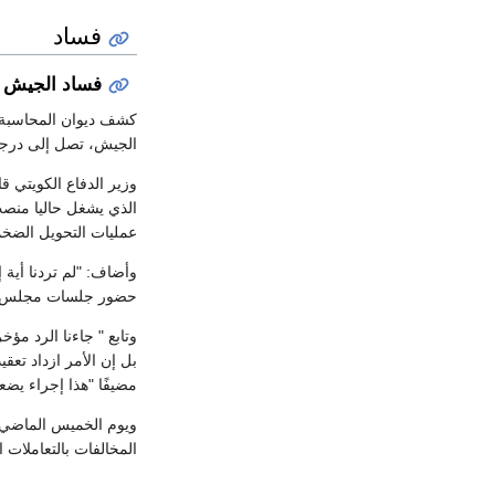
فساد
فساد الجيش
كشف ديوان المحاسبة 
الجيش، تصل إلى درجة شبهة 
وزير الدفاع الكويتي 
الذي يشغل حاليا منصب
عمليات التحويل الضخم
وأضاف: "لم تردنا أية 
حضور جلسات مجلس الو
وتابع " جاءنا الرد مؤ
بل إن الأمر ازداد تعق
مضيفًا "هذا إجراء يضع
ويوم الخميس الماضي، 
المخالفات بالتعاملات 