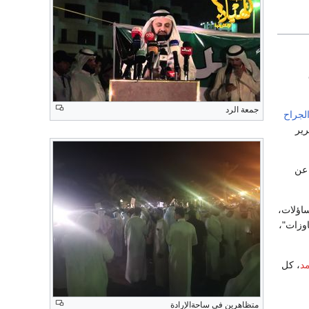
جمعة الرد
الجراح
رير
 عن
ساؤلات،
اوزات"،
مد
، كل
متظاهرين في ساحةالإرادة