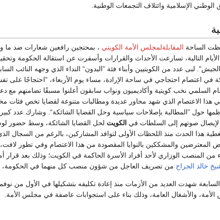
الوطني الإسلامية وائتلاف التجمعات الوطنية.
ية
تظت الساحة
المقابلةلمجلس الأمة الكويتي
، بمحتجين رافعين شعارات ضد ما و
 الأيام التالية، تسارعت الأحداث والقرارات وأسفرت عن استقالة الحكومة وتحق
جيش". لبى عدد من الكويتيين وأبناء فئة ”البدون“ النداء الذي وجهه النائب السا
ة في اعتصام احتجاجي في ساحة الإرادة، مساء يوم الأربعاء، ”احتجاجًا على ت
ام السلمي نخب كويتية وأكاديميون ونواب سابقون أعلنوا مسبقًا تضامنهم مع دع
 هذا الاعتصام الذي شهد محاور عديدة ومطالبات متنوعة لقضايا تخص فئات مخ
مها حول ”المطالبة بإصلاحات سياسية وحل القضايا الشائكة“. وشارك عدد كبير
 لإيصال صوتهم إلى السلطات في
الكويت
لحل القضايا الشائكة، وسط حضور لو
تغطية هذا الحدث منذ اللحظات الأولى لتوافد المشاركين، بالرغم من السجال ال
ض المعترضين والمشككين بالنوايا المقصودة من هذا الاعتصام وفي تطور لافت
 من المنصب الوزاري لأحد أفراد الأسرة الحاكمة في الكويت؛ وذلك بعد قرار أم
يخ خالد الجراح
من تصريف العاجل من شؤون منصب كل منهما في الحكومة، عل
لأمة، والأشغال العامة، وذلك بناء على استجوابات عاصفة في مجلس الأمة.