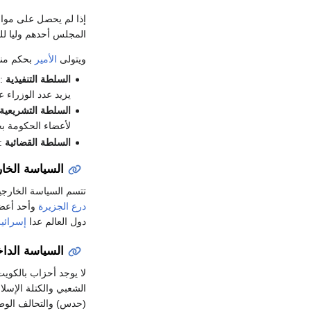
إذا لم يحصل على مواف
المجلس أحدهم وليا للع
ويتولى
الأمير
بحكم منص
السلطة التنفيذية
: 
يزيد عدد الوزراء 
السلطة التشريعية
لأعضاء الحكومة ب
السلطة القضائية
: 
السياسة الخار
تتسم السياسة الخارجية
درع الجزيرة
وأحد أعض
دول العالم عدا
إسرائي
السياسة الداخ
لا يوجد أحزاب بالكوي
الشعبي والكتلة الإسل
(حدس) والتحالف الوطني