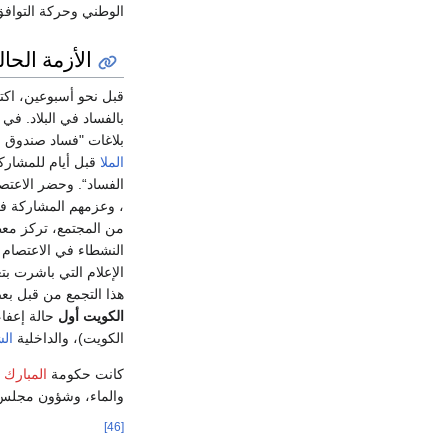
الوطني وحركة التوافق 
الأزمة الحال
قبل نحو أسبوعين، اك
بالفساد في البلاد. في
بلاغات "فساد صندوق ال
الملا
قبل أيام للمشارك
الفساد“. وحضر الاعتص
، وعزمهم المشاركة في
من المجتمع، تركز معظ
النشطاء في الاعتصام
الإعلام التي باشرت ب
هذا التجمع من قبل بع
الكويت أول
حالة إعفاء
الكويت)، والداخلية
الش
كانت حكومة
المبارك
والماء، وشؤون مجلس ا
[46]