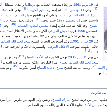
في
19 يونيو
1961
تم إلغاء معاهدة الحماية مع
بريطانيا
وإعلان استقلال ال
[38]
[37]
، وفي
11 نوفمبر
1962
تم إصدار
دستور الكويت
. وفي عام
1965
ت
الشيخ
عبد الله السالم الصباح
، وتولى أخوه الشيخ
صباح السالم الصباح
الحك
[39]
وإستمر حتى
31 ديسمبر
1977
حيث توفي
، وتولى بعده الشيخ
جابر ال
[40]
الصباح
، وقد كان صاحب فكرة إنشاء
مجلس التعاون الخليجي
، وفي
2
أغسطس
1990
غزى
الجيش العراقي
الكويت، واستمر الاحتلال لمدة سبع
أشهر، بعدها تم تشكيل تحالف دولي من 32 دولة لتحرير الكويت، و
في
26 فبراير
1991
، وقد أصبح بعد التحرير الشيخ
سعد العبد الله السالم 
حاكم الكويت بموجب
الأحكام العرفية
، واستمرت الأحكام العرفية حتى
26 يون
[41]
.
1991
[42]
في يوم
15 يناير
2006
توفي الشيخ
جابر الأحمد الصباح
، وقد نودي بال
[43]
سعد العبد الله السالم الصباح
أميرا للكويت، ولكن بسبب مرضة الشديد
[45]
[44]
الأمة
، وتمت مبايعة الشيخ
صباح الأحمد الصباح
أميرا للكويت
و تم تعيي
ا للعهد.
سة الكويت
حكمها أمير من ذرية الشيخ
مبارك الصباح
، ويعين ولي العهد عن طريق أمر أميري 
يعة
مجلس الأمة
بأغلبية الأعضاء الذين يتألف منهم المجلس.