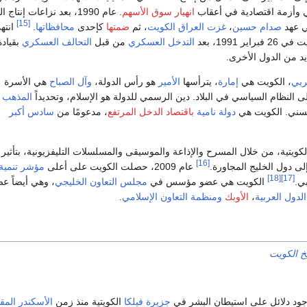
ي وأزمة اقتصادية في أعقاب
انهيار سوق الأسهم
. عام 1990، بعد نزاعات إنتاج 
[15]
ي عهد
صدام حسين
،
غزت العراق الكويت
، ثم
ضمتها
كإحدى
محافظاتها
.
انته
ر 1991، بعد
التدخل العسكري
من قبل
التحالف العسكري
بقيادة
يد من الدول الأخرى.
ربي
، الكويت هي
إمارة
، يترأسها
الأمير
هو رأس الدولة،
وآل الصباح
هي الأسرة
ى النظام السياسي في البلاد. دين الرسمي للدولة هو الإسلام، وتحديداً
المذهب
لسني. الكويت هي
دولة نامية
باقتصاد الدخل المرتفع
، مدعومًا من
سادس أكبر
الكويتية، من خلال المسرح والإذاعة والموسيقى والمسلسلات التليفزيونية، بتأثير
[16]
لى دول الخليج المجاورة.
عام 2009، حصلت الكويت على أعلى
مؤشر تنمية
[18]
[17]
ي.
الكويت هي عضو مؤسس في
مجلس التعاون الخليجي
، وهي أيضاً ع
لدول العربية
،
الأوبك
ومنظمة التعاون الإسلامي
.
يخ الكويت
وجود دلائل على استيطان البشر في
جزيرة فيلكا
الكويتية منذ زمن
الأسكندر المق