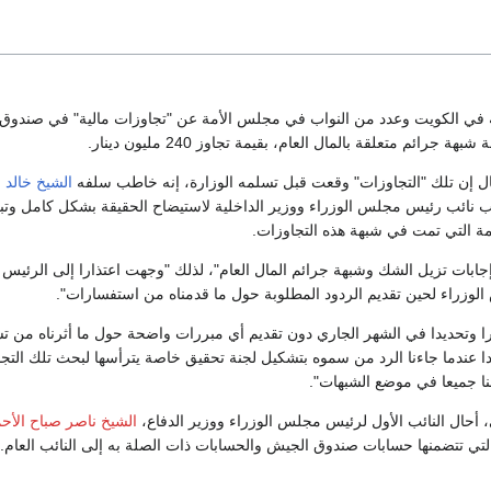
في الكويت وعدد من النواب في مجلس الأمة عن "تجاوزات مالية" في صندوق
جرائم متعلقة بالمال العام، بقيمة تجاوز 240 مليون دينار.
قال إن تلك "التجاوزات" وقعت قبل تسلمه الوزارة، إنه خاطب سلفه
الشيخ خالد 
 نائب رئيس مجلس الوزراء ووزير الداخلية لاستيضاح الحقيقة بشكل كامل وتب
ة التي تمت في شبهة هذه التجاوزات.
إجابات تزيل الشك وشبهة جرائم المال العام"، لذلك "وجهت اعتذارا إلى الرئيس
زراء لحين تقديم الردود المطلوبة حول ما قدمناه من استفسارات".
خرا وتحديدا في الشهر الجاري دون تقديم أي مبررات واضحة حول ما أثرناه من ت
يدا عندما جاءنا الرد من سموه بتشكيل لجنة تحقيق خاصة يترأسها لبحث تلك التج
نا جميعا في موضع الشبهات".
أحال النائب الأول لرئيس مجلس الوزراء ووزير الدفاع،
الشيخ ناصر صباح الأح
التي تتضمنها حسابات صندوق الجيش والحسابات ذات الصلة به إلى النائب العام.