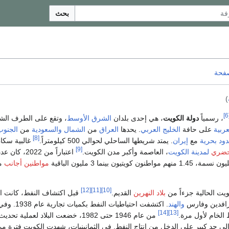
بحث
صفحة
)
[
، رسمياً
دولة الكويت
، هي إحدى بلدان
الشرق الأوسط
، وتقع على الطرف الش
ربية
على حافة
الخليج العربي
. يحدها
العراق
من
الشمال
والسعودية
من
الجنوب
[8]
ود بحرية
مع
إيران
. يمتد شريطها الساحلي لحوالي 500 كيلومتراً.
غالبية سكان 
[9]
لحضري
لمدينة الكويت
، العاصمة وأكبر مدن الكويت.
اعتباراً من 2022، كان ع
مواطنين أجانب
م
[12]
[11]
[10]
كويت الحالية جزءاً من
بلاد النهرين
القديم.
قبل اكتشاف النفط، كانت ا
 الرافدين وفارس
والهند
. اكتشفت احتياطيات النفط بكمي
[14]
[13]
من عام 1946 حتى 1982، خضعت البلاد لعملية تحديث
إلى حد كبير على الدخل من إنتاج النفط. في الثمانينيات، شهدت الكويت فترة م