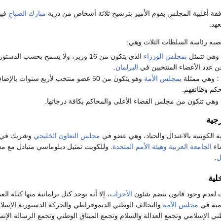
قة أغلبية المجلس يقوم الأمير بترشيح ثلاثة أشخاص من ذرية
مبارك الصباح
فيب
هد.
به رئاسة السلطات الثلاث وهي:
وهي تتمثل
بمجلس الوزراء
الذي يتكون من 16 وزير، ولا يسمح بحسب الدستو
عن عدد الأعضاء المنتخبين في
البرلمان
.
: وهي ممثلة
بمجلس الأمة
وهو يتكون من 50 عضو منتخب لأربع سنوات بالإضا
حكم وظائفهم.
وهي تتكون من مجلس القضاء الأعلى والمحاكم بكافة درجاتها.
جية
 الكويتية بالاعتدال والحياد، وهي عضو في
مجلس التعاون الخليجي
وشريك في
اء
الجامعة العربية
وهيئة الأمم المتحدة
. وللكويت تمثيل دبلوماسي متبادل مع م
ل
.
لية
ت لعدم وجود قانون ينضم شئون
الأحزاب
، إلا أنه يوجد كتل برلمانية منها كتلة الع
امية في
مجلس الأمة
والتحالف الوطني الديموقراطي والحركة الدستورية الإسلام
 الإسلامي وتجمع العدالة والسلام وتجمع الميثاق الوطني وتجمع الرسالة الإنسا