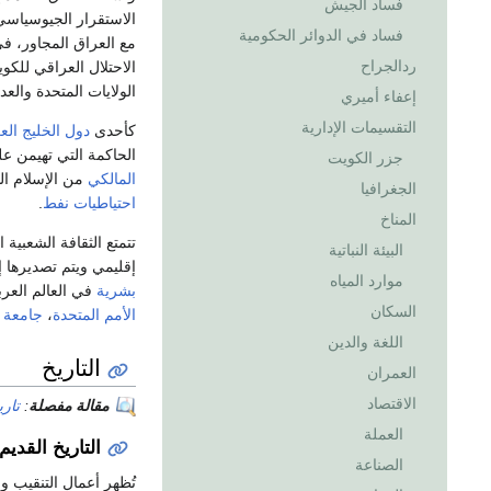
فساد الجيش
الاستقرار الجيوسياس
فساد في الدوائر الحكومية
مع العراق المجاور، ف
ردالجراح
الاحتلال العراقي للكويت في 26 فبراي
الولايات المتحدة والعد
إعفاء أميري
التقسيمات الإدارية
كأحدى
دول الخليج الع
الحاكمة التي تهيمن عل
جزر الكويت
المالكي
من الإسلام ا
الجغرافيا
احتياطيات نفط
.
المناخ
تتمتع الثقافة الشعبية 
البيئة النباتية
إقليمي ويتم تصديرها إ
موارد المياه
بشرية
في العالم العرب
السكان
الأمم المتحدة
،
جامعة ا
اللغة والدين
التاريخ
العمران
الاقتصاد
مقالة مفصلة
:
تار
العملة
التاريخ القديم
الصناعة
تُظهر أعمال التنقيب 