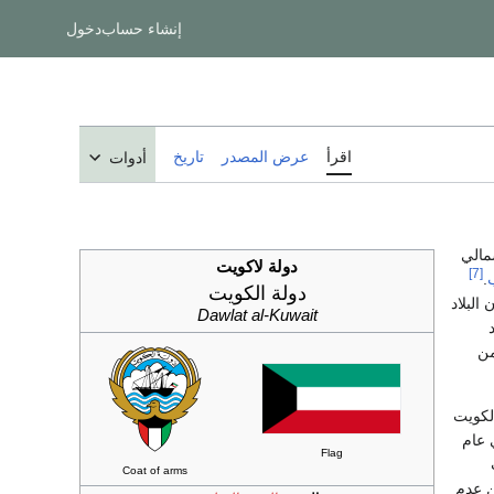
إنشاء حساب
دخول
اقرأ
عرض المصدر
تاريخ
أدوات
مالي
دولة لاكويت
[7]
.
دولة الكويت
البلاد
Dawlat al-Kuwait
دد
ن
لكويت
ات تجارية عام 1938. وفي عام
Flag
Coat of arms
ن عدم