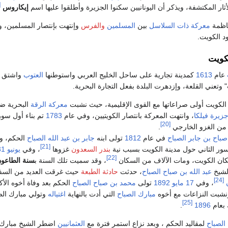
9]
ار المكتشفة، ويذكر أن اليونانيين سكنوا الجزيرة وأطلقوا عليها اسم
إيكاروس
اظمة
معركة ذات السلاسل
بين
المسلمين
والفرس
وإنتهت بإنتصار المسلمين، و
د الكويت.
لكويت
عام
1613
كمدينة تجارية على ساحل الخليج العربي واستوطنها
العتوب
واشتق ا
تعني القلعة، وإزدهرت البلدة بفعل التجارة البحرية.
كويت أولى صراعاتها مع القوى الإقليمية، حيث نشبت
معركة الرقة
البحرية ضد
زيرة فيلكا
، وانتهت المعركة بانتصار الكويتيين، وفي عام
1783
تم بناء أول سو
[20]
 من الغزو الخارجي
.
صباح بن جابر الصباح
في عام
1812
تولى ابنه
جابر بن عبد الله الصباح
الحكم، و
[21]
سور الثاني حول مدينة الكويت بسبب نية
بندر السعدون
غزوها
، وفي
يونيو
31
[22]
ان الكويت، ومات الآلاف من السكان
، وقد سميت تلك السنة ب
سنة الطاعو
لشيخ
عبد الله بن صباح الصباح
، حدثت
حادثة الطبعة
حيث غرقت العديد من السف
[24]
، وفي
17 مايو
1892
تولى
محمد بن صباح الصباح
الحكم بعد وفاة أخوه الأك
شبت النزاعات مع أخوه
مبارك الصباح
التي أدت بالنهاية
اغتياله
وتولي مبارك الص
[25]
 بعام
1896
.
الصباح
لمقاليد الحكم ، وبعد نزاع استمر فترة مع
العثمانيين
اضطر الشيخ مبارك 