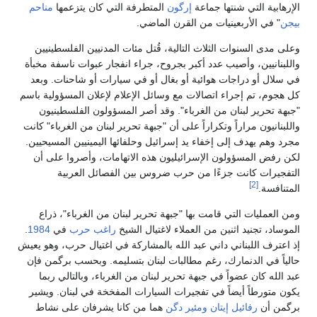
الإرهابية التي شنتها جماعة
إرگون
المتطرفة التي كان يتزعمها
مناحم
بيجن
" في الأربعينيات من القرن الماضي.
وعلى مدى السنوات الثلاث التالية، قُتل مئات المدنيين الفلسطينيين
واللبنانيين، وأصيب عدد أكبر بجروح، جراء انفجار عبوات ناسفة مخبأة
في سلال أو دراجات هوائية أو بغال أو في سيارات أو شاحنات. وبعد
كل هجوم، تم إجراء اتصالات مع وسائل الإعلام لإعلان المسؤولية باسم
"جبهة تحرير لبنان من الغرباء". وقد أصر المسؤولون الفلسطينيون
واللبنانيون مراراً وتكراراً على أن "جبهة تحرير لبنان من الغرباء" كانت
مجرد وهم يهدف إلى إخفاء يد إسرائيل وحلفائها اليمينيين المسيحيين.
لكن رفض المسؤولون الإسرائيليون هذه الاتهامات، وأصروا على أن
التفجيرات كانت جزءًا من حرب ضروس بين الفصائل العربية
[2]
المتنافسة.
ومن العمليات التي قامت بها "جبهة تحرير لبنان من الغرباء"، ذراع
الموساد، تجنيد اثنين من العملاء لاغتيال الشيخ
راغب حرب
في
1984
.
إذ اعترف اللبناني داني عبد الله بالمشاركة في اغتيال حرب، وهو يعيش
حالياً في الدنمارك، رغم مطالبات لبنان بتسليمه. وبحسب برگمن فإن
عبد الله كان عضواً في جبهة تحرير لبنان من الغرباء، وبالتالي ربما
يكون متورطاً أيضاً في تفجيرات السيارات المفخخة في لبنان. ويشير
برگمن أن
رفائيل إيتان
ومئير دگن
هما من كانا يشرفان على نشاط