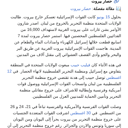
حصار بيروت
مقالة مفصلة
:
حصار بيروت
بحلول
15 يونيو
كانت القوات الإسرائيلية تعسكر خارج بيروت. طالبت
الولايات المتحدة منظمة التحرير بالخروج من لبنان. اصدر شارون
الأوامر بشن غارات على بيروت الغربية لاستهداف 16,000 من
الفدائيين الفلسطنين المحصنين فيها. استمر حصار بيروت لمدة 7
اسابيع قطعت خلالها إسرائيل الكهرباء وامدادات الماء والطعام عن
المدينة. هاجمت القوات الإسرائيلية بيروت الغربية عن طريق البر
والبحر والجو وأدى القصف العشوائي إلى مقتل آلاف من المدنين.
في هذه الأثناء كان
فيليب حبيب
مبعوث الولايات المتحدة في المنطقة
يتفاوض مع إسرائيل ومنظمة التحرير الفلسطينية لانهاء الحصار. في
12
اغسطس
توصل حبيب إلى هدنة تقتضي خروج منظمة التحرير
الفلسطينية من لبنان وانسحاب القوات الإسرائيلية ووصول قوات
أمريكية وفرنسية وإيطالية للاشراف على خروج مقاتلي منظمة
التحرير وتأمين الحماية للمدنيين العزل من الفلسطينين.
وصلت القوات الفرنسية والأمريكية والفرنسية تباعاً في 21، 24 و 26
من اغسطس. في
30 اغسطس
اشرفت القوات المتعددة الجنسيات
على خروج منظمة التحرير من بيروت بحراً إلى اليونان ومن اليونان
إلى سوريا وتونس والاردن والجزائر. رغم خروج منظمة التحرير إلى أن