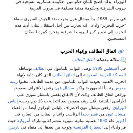
للوزراء. بذلك أصبح للبنان حكومتين، حكومة عسكرية مسيحية في
بيروت الشرقية وحكومة مدنية مسلمة في بيروت الغربية.
في مارس 1989، بدأ ميشال عون بحرب ضد الجيش السوري سماها
"حرب التحرير" وادعى انه يحارب من أجل استقلال لبنان. أدت هذه
الحرب إلى تدمير كبير لبيروت الشرقية وهجرة كبيرة للسكان
المسيحيين.
اتفاق الطائف وإنهاء الحرب
مقالة مفصلة
:
اتفاق الطائف
في
أغسطس
1989
توصل النواب اللبنانيون في
الطائف
بوساطة
المملكة العربية السعودية
إلى
اتفاق الطائف
الذي كان بداية لإنهاء
الحرب الأهلية. بعودته النواب اللبنانيون من مدينة الطائف انتخبوا
رينيه
معوض
رئيساً للجمهورية ولكن
ميشال عون
رفض الاعتراف بمعوض
ورفض اتفاق الطائف وذلك لأن الاتفاق يقضي بانتشار سوري على
الأراضي اللبنانية. قُتل رينيه معوض بعد انتخابه ب 16 يوم وخلفه
إلياس
الهراوي
. رفض ميشال عون الاعتراف بإلياس الهراوي أيضا. تم إقصاء
ميشال عون
من
قصر بعبدا
الرئاسي واعدام المئات من انصاره في
أكتوبر
عام
1990
بعملية لبنانية-سورية مشتركة وبمباركة
أمريكية
حيث
فر ولجاء إلى
السفارة
الفرنسية
وتوجه من بعدها إلى منفاه في
باريس
.