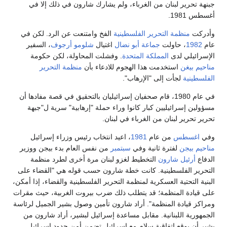
جبنهة تحرير لبنان من الغرباء، ولم يشارك شارون في ذلك إلا في
أغسطس 1981.
وأدركت
منظمة التحرير الفلسطينية
الفخ وامتنعت عن الرد. لكن في
عام
1982
، حاولت
جماعة أبو نضال
اغتيال
شلومو أرجوف
، السفير
الإسرائيلي لدى
المملكة المتحدة
. وفشلت المحاولة، لكن حكومة
مناحيم بيغن
استخدمت هذا الهجوم للادعاء بأن
منظمة التحرير
الفلسطينية
لجأت إلى "الإرهاب".
في عام 1980، قام صحفيان إسرائيليان بالتحقيق في قصة مفادها أن
مسؤولين إسرائيليين كبار كانوا وراء حملة "إرهابية" سرية ل"جبهة
تحرير تحرير لبنان من الغرباء في لبنان.
وفي
اغسطس
من عام
1981
، اعيد انتخاب رئيس وزراء إسرائيل
مناحيم بيجن
لفترة ثانية وفي
سبتمبر
من نفس العام بدء بيجن ووزير
الدفاع
أرئيل شارون
التخطيط لغزو لبنان مرة أخرى لطرد منظمة
التحرير الفلسطينية. كانت خطة شارون حسب قوله هي "القضاء على
البنية التحتية العسكرية لمنظمة التحرير الفلسطينية والقضاء، إذا أمكن،
على قيادة المنظمة؛ قد يتطلب ذلك ضرب بيروت الغربية، حيث مقرات
ومراكز قيادة المنظمة". أراد شارون تأمين وصول بشير الجميل لرئاسة
الجمهورية اللبنانية. مقابل مساعدة إسرائيل لبشير، أراد شارون من
بشير أن يوقع اتفاقية سلام مع إسرائيل تضمن أمن حدود إسرائيل