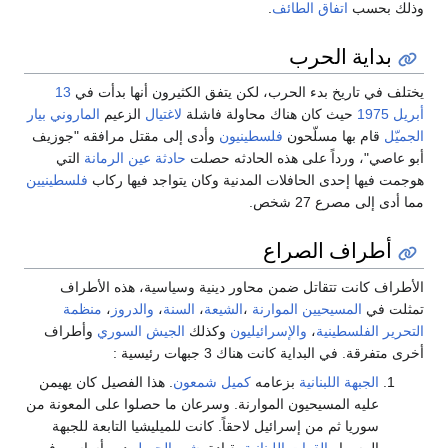
وذلك بحسب
اتفاق الطائف
.
بداية الحرب
يختلف في تاريخ بدء الحرب، لكن يتفق الكثيرون أنها بدأت في
13
أبريل
1975
حيث كان هناك محاولة فاشلة
لاغتيال
الزعيم
الماروني
بيار
الجميّل
قام بها مسلّحون
فلسطينيون
وأدى إلى مقتل مرافقه "جوزيف
أبو عاصي"، ورداً على هذه الحادثه حصلت
حادثة عين الرمانة
التي
هوجمت فيها إحدى الحافلات المدنية وكان يتواجد فيها ركاب
فلسطينيين
مما أدى إلى مصرع 27 شخص.
أطراف الصراع
الأطراف كانت تتقاتل ضمن محاور دينية وسياسية، هذه الأطراف
تمثلت في
المسيحيين الموارنة
،
الشيعة
،
السنة
،
والدروز
،
منظمة
التحرير الفلسطينية
،
والإسرائيليون
وكذلك
الجيش السوري
وأطراف
أخرى متفرقة. في البداية كانت هناك 3 جبهات رئيسية :
الجبهة اللبنانية
بزعامه
كميل شمعون
. هذا الفصيل كان يهيمن
عليه المسيحيون الموارنة. وسرعان ما حصلوا على المعونة من
سوريا ثم من إسرائيل لاحقاً. كانت للميليشيا التابعة للجبهة
المسماه
القوات اللبنانية
بقيادة
بشير الجميل
دور أساسي في