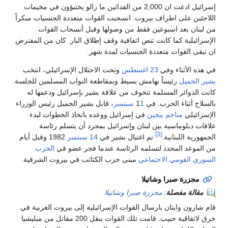
إسرائيل ادعت ان 2,000 من الفدائين ما زالو يختبؤون في مخيمات
اللاجئين على اطراف بيروت. انسحبت القوات متعددة الجنسيات مبكراً
من لبنان بعد اسبوعين فقط من وصولها وقبل أنسحاب القوات
الإسرائيلية كما كانت تنص اتفاقية وقف إطلاق النار. كان من المفترض
ان تبقى القوات متعددة الجنسيات لمدة شهر.
في هذه الأثناء وفي
23 اغسطس
وتحت الاحتلال الإسرائيلي، انتخب
بشير الجميل
رئيساً بهامش بسيط وبمقاطعة النواب المسلمين للجلسة.
كانت الدوائر المسلمة تتخوف من علاقة بشير بإسرائيل ودعمها له
بالسلاح أثناء الحرب. في 1
1 سبتمبر
، قابل بشير الجميل رئيس الوزراء
الإسرائيلي
مناحم بيجين
في إسرائيل ووعده باتخاذ الخطوات لبدء
علاقات دبلوماسية بين لبنان وإسرائيل بمجرد أن يتسلم رئاسة
[3]
الجمهورية اللبنانية.
تم اغتيال بشير في
14 سبتمبر
1982 وقبل أيام
من الموعد المحدد لتسلمه الرئاسة عندما فجر عضو في
الحزب
السوري القومي الاجتماعي
مبنى حزب الكتائب في بيروت الشرقية.
مجزرة صبرا وشاتيلا
مقالة مفصلة
:
مجزرة صبرا وشاتيلا
قام شارون وايتان بارسال القوات الإسرائيلية إلى بيروت الغربية في
خرق لاتفاقية حبيب. قامت تلك القوات بنقل 200 مقاتل من ميليشيا