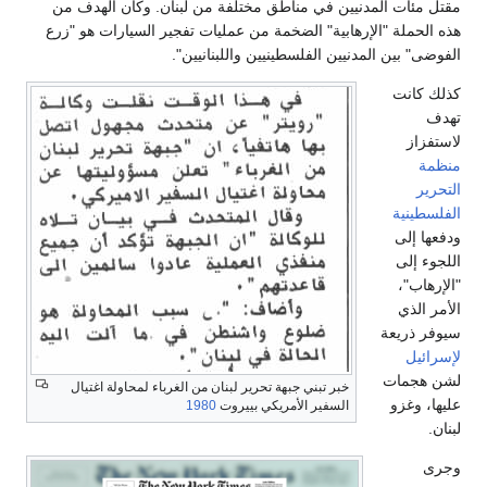
مقتل مئات المدنيين في مناطق مختلفة من لبنان. وكان الهدف من
هذه الحملة "الإرهابية" الضخمة من عمليات تفجير السيارات هو "زرع
الفوضى" بين المدنيين الفلسطينيين واللبنانيين".
كذلك كانت
تهدف
لاستفزاز
منظمة
التحرير
الفلسطينية
ودفعها إلى
اللجوء إلى
"الإرهاب"،
الأمر الذي
سيوفر ذريعة
لإسرائيل
لشن هجمات
خبر تبني جبهة تحرير لبنان من الغرباء لمحاولة اغتيال
عليها، وغزو ​​
السفير الأمريكي بييروت
1980
لبنان.
وجرى