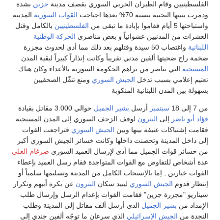
الفلسطينيين وقام الطيران الحربي السوري بقصف مدينة
جزين
بشدة
ودمرت بنيتها التحتية بنسبة 70% بعدها اجتاحت
القوات السورية
المدينة
واستباحتها 5 أيام فقاموا بإبادة ما تبقى من
الفلسطينيين
بالكامل وقتل
العشرات من المدنيين عشوائياً و بعض مناصري
الحركة الوطنية
اللبنانية
واغتصاب 50 سيدة وقتلهم بعد ذلك مما أدى لحدوث مجزرة
ضخمة راح ضحيتها ألفين مدني تقريباً وكانت إنذاراً كبيراً لبقية المدن
المسيحية
التي تناصر من تراهم الحكومة السورية بالأعداء وكان هناك
تعتيم إعلامي بسبب تدخل
الجيش السوري
ومنع تنقّل الصحفيين
بسهولة بين المدن اللبنانية المنكوبة
من 7 إلى 18
سبتمبر
أرسل
بشير الجميل
حوالي 3.000 مقاتل بقيادة
فؤاد أبو ناضر
إلى
البترون
لوقف الزحف السوري إلى المدن المسيحية
فقامت إشتباكات عنيفة بينها وبين
الجيش السوري
فتراجعت القوات
إلى داخل المدينة وتحصنت داخلها وكانت خسائر الجيش السوري أكبر
من خسائر قوات الجميل مما أدى لإرسال العميد السوري
ضرغام العلي
عدة أشخاص للتفاوض مع القوات المتواجدة فقام رسل العميد بإعطاء
القوات خيارين , إما بالإنسحاب الكامل من المدينة وتسليمها سلمياً أو
إنتظار قدوم
الجيش السوري
ليبيد سكان
البترون
عن بكرة أبيهم وتكرار
سيناريو "مجزرة جزين" فقامت القوات بإعدام الرسل وإرسال طلب
الإمداد من
بشير الجميل
الذي أرسل ألف مقاتل إلى المدينة وطلب
النجدة من
الجيش الإسرائيلي
الذي سرعان ما توجّه ألفين جندي إلى