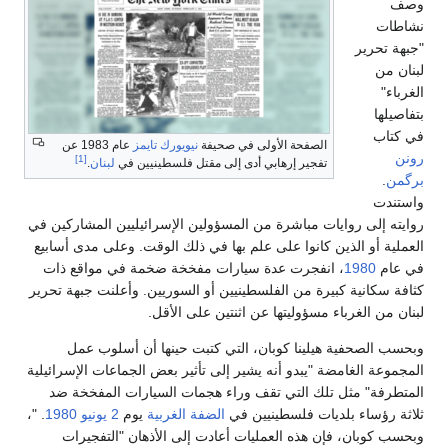
وصف
نشاطات
"جبهة تحرير
لبنان من
الغرباء"
بتفاصيلها
في كتاب
الصفحة الأولى في صحيفة
نيويورك تايمز
عام 1983 عن
رونن
[1]
تفجير إرهابي أدى إلى مقتل فلسطينيين في
لبنان
.
برگمن
.
واستندت
روايته إلى روايات مباشرة من المسؤولين الإسرائيليين المشاركين في
العملية أو الذين كانوا على علم بها في ذلك الوقت. وعلى مدى أسابيع
في عام
1980
، انفجرت عدة سيارات مفخخة ضخمة في مواقع ذات
كثافة سكانية كبيرة من الفلسطينيين أو السوريين. وأعلنت جبهة تحرير
لبنان من الغرباء مسؤوليتها عن اثنتين على الأقل.
وبحسب الصحفية هيلينا كوبان، التي كتبت حينها أن أسلوب عمل
المجموعة الغامضة "يبدو أنه يشير إلى تأثير بعض الجماعات الإسرائيلية
المتطرفة" مثل تلك التي تقف وراء هجمات السيارات المفخخة ضد
ثلاثة رؤساء بلديات فلسطينيين في
الضفة الغربية
يوم
2 يونيو
1980
. "،
وبحسب كوبان، فإن هذه العمليات أعادت إلى الأذهان "التفجيرات