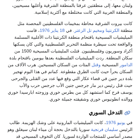
ولبنان معها، إلى منطقتين عرفتا بالمنطقة الشرقية وأغلبها مسيحيين،
والمنطقة الغربية التي كانت مختلطة مع أكثرية إسلامية.
كانت بيروت الشرقية محاطة بمخيمات الفلسطينين المحصنة مثل
منطقة
الكرنتينا
ومخيم تل الزعتر
. في
18 يناير
1976
، قامت
الميليشيات المسيحية باقتحام منطقة الكرنتينا ذات الأغلبية المسلمة
والواقعة تحت سيطرة منظمة التحرير الفلسطينية والتي كان يسكنها
أكراد وسوريون وفلسطينيون. قتلت المليشيات المسيحية 1500 من
سكان المنطقة. ردت الميليشيات الفلسطينة بعدها بيومين باقتحام بلدة
الدامور
المسيحية
وقتل
المئات من السكان المسيحين. هرب الآلاف من
السكان بحراً حيث كانت الطرق مقطوعة. كماتم في هذا اليوم تهجير
بلدة دير جنين في قضاء عكار التي وقع فيها عدد من القتلى والجرحى
حيث قتل رئيس دير مار جرجس جنين الأب جرجس حرب والأب
يوسف فرح كما استشهد كل من بطرس خوري وزوجته ابارسيدا خوري
ووالده انطونيوس خوري وشقيقته جميلة خوري.
التدخل السوري
في
يونيو
1976
، كانت الميليشيات المارونية على وشك الهزيمة. طالب
الرئيس
سليمان فرنجية
سوريا بالتدخل بحجة أن ميناء لبنان سيغلق وهو
مصدر أساسي للمنتجات الواردة لسوريا. كان التخوف المسيحي قد