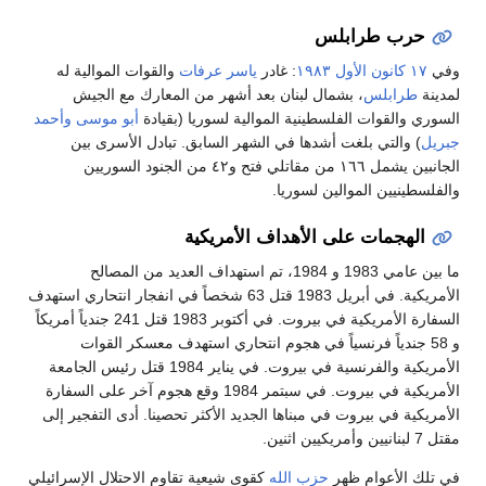
حرب طرابلس
وفي
١٧ كانون الأول
١٩٨٣
: غادر
ياسر عرفات
والقوات الموالية له
لمدينة
طرابلس
، بشمال لبنان بعد أشهر من المعارك مع الجيش
السوري والقوات الفلسطينية الموالية لسوريا (بقيادة
أبو موسى
وأحمد
جبريل
) والتي بلغت أشدها في الشهر السابق. تبادل الأسرى بين
الجانبين يشمل ١٦٦ من مقاتلي فتح و٤٢ من الجنود السوريين
والفلسطينيين الموالين لسوريا.
الهجمات على الأهداف الأمريكية
ما بين عامي 1983 و 1984، تم استهداف العديد من المصالح
الأمريكية. في أبريل 1983 قتل 63 شخصاً في انفجار انتحاري استهدف
السفارة الأمريكية في بيروت. في أكتوبر 1983 قتل 241 جندياً أمريكاً
و 58 جندياً فرنسياً في هجوم انتحاري استهدف معسكر القوات
الأمريكية والفرنسية في بيروت. في يناير 1984 قتل رئيس الجامعة
الأمريكية في بيروت. في سبتمر 1984 وقع هجوم آخر على السفارة
الأمريكية في بيروت في مبناها الجديد الأكثر تحصينا. أدى التفجير إلى
مقتل 7 لبنانيين وأمريكيين اثنين.
في تلك الأعوام ظهر
حزب الله
كقوى شيعية تقاوم الاحتلال الإسرائيلي