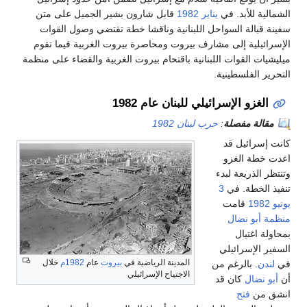
الشمالية للأبد. في
يناير
1982
قابل شارون بشير الجميل على متن
سفينة قبالة السواحل اللبنانية وناقشا خطة تقتضي وصول القوات
الإسرائيلية إلى مشارف بيروت ومحاصرة بيروت الغربية فيما تقوم
ميليشيات القوات اللبنانية باقتحام بيروت الغربية والقضاء على منظمة
التحرير الفلسطينية.
الغزو الإسرائيلي للبنان عام 1982
مقالة مفصلة
:
حرب لبنان 1982
كانت إسرائيل قد
اعدت خطة الغزو
وتنتظر الذريعة لبدء
تنفيذ الخطة. في
3
يونيو
1982
قامت
منظمة أبو نضال
بمحاولة اغتيال
السفير الإسرائيلي
المدينة الرياضية في
بيروت
عام
1982م
خلال
في
لندن
. بالرغم من
الاجتياح الإسرائيلي
أن
أبو نضال
كان قد
انشق من
فتح