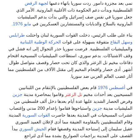
نمى بعد مجزرة دامور. ردت سوريا بانهاء دعمها
لجبهة الرفض
الفلسطينية وبدأت دعم الحكومة ذات الأغلبية المارونية. الأمر الذي
جعل سوريا في نفس صف إسرائيل والتي بدأت بدعم الميليشيات
المارونية بالسلاح والدبابات والمستشارين العسكريين في
مايو
1976
.
بناء على طلب الرئيس، دخلت القوات السورية لبنان واحتلت
طرابلس
وسهل البقاع
متفوقة بسهولة على قوات
الحركة الوطنية اللبنانية
والميليشيات الفلسطينية. فرضت سوريا حذر التجوال إلى انه فشل في
وقف الاشتباكات. بدعم سوري، استطاعت الميليشيات المسيحية اقتحام
دفاعات مخيم تل الزعتر والذي كان تحت حصار وقصف متواصل طوال
أشهر. أدى حصار واقتحام المخيم إلى مقتل الآلاف من الفلسطينين مما
أثار غضب العالم العربي ضد سوريا.
في
أغسطس
1976
قام بعض الفلسطينيين بالإنتقام من اللبنانيين
المسيحيين بعد أحداث مخيم
تل الزعتر
وقاموا بمحاصرة مدينة
جزين
وفرض الحصار الشديد عليها عدة أيام بعدها دخل ألف فلسطيني من
المليشيات مدينة
جزين
واستباحوها فقاموا بإعدام 200 مدني وإغتصاب
عشرات المسيحيات في المدينة بعدها حاصرت
القوات السورية
المدينة
وقام الفلسطينيين بالمقاومة العنيفة مما أدى لإعلان العميد السوري
عقيل سليمان إلى إستباحة المدينة وقصفها فقام
الجيش السوري
ببدأ
القصف على المدينة براجمات الصواريخ بشدة مما أدى لتراجع