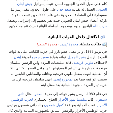
كلم على طول الحدود الجنوبيه للبنان. تثبت إسرائيل
جيش لبنان
الجنوبي
العميل له بقيادة
سعد حداد
على طول الحدود. تبقى إسرائيل
مسيطرة على المنطقة الحدودية حتى عام 2000 حين تنسحب فجأة
تاركة أعضاء جيش لبنان الجنوبي حيث يفر بعضهم إلى إسرائيل ويعتقل
حزب الله
الباقيين منهم ويقدمهم للسلطة اللبنانية حيث تتم محاكمتهم.
الاقتتال داخل القوات اللبنانية
مقالات مفصلة
:
مجزرة إهدن
مجزرة الصفرا
في يونيو 1978، واثر مقتل عضو بارز في حزب الكتائب على يد قوات
المردة، ارسل
بشير الجميل
قواته بقيادة
سمير جعجع
لمدينة
إهدن
لاختطاف
طوني فرنجية
، قائد ميليشيات المردة وابن الرئيس سليمان
فرنجية، لاجباره على تسليم المسؤولين عن مقتل العضو الكتائبي. إلا
أن العملية انتهت بمقتل طوني فرنجية وعائلته والمقاتلين التابعين له.
سميت الواقعه فيما بعد
بمجزرة إهدن
. انهى سليمان فرنجية ارتباط
حزبه تيار المردة بالجبهة اللبنانية بعد مقتل ابنه.
في عام 1980، ارسل بشير قواته إلى مدينة
الصفرا
لقتال
داني
شمعون
، قائد
ميليشيا نمور الأحرار
الجناح العسكري
لحزب الوطنيين
الأحرار
. تمت العملية بموافقة
كميل شمعون
والد داني شمعون ورئيس
حزب الوطنيين الأحرار والرئيس السابق للجمهورية اللبنانية والذي كان