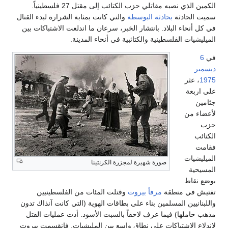
الكمين الذي نصبه مقاتلي حزب الكتائب إلى مقتل 27 فلسطينياً.
سميت الحادثة
بحادثة البوسطة
والتي كانت بمثابة الشرارة لبدء القتال
في كل أنحاء البلاد. بانتشار الخبر، سرعان ما اندلعت الاشتباكات بين
الميليشيات الفلسطينية والكتائبية في أنحاء المدينة.
في
6
ديسمبر
1975
، عثر
على اربعة
جثامين
لأعضاء من
حزب
الكتائب
فقامت
الميليشيات
صورة شهيرة لمجزرة الكرنتينا
المسيحية
بوضع نقاط
تفتيش في منطقة
مرفأ بيروت
وقتلت المئات من الفلسطينيين
واللبنانيين المسلمين بناء على بطاقات الهوية (التي كانت آنذاك تدون
مذهب حاملها) فيما عرف لاحقاً بالسبت الأسود. أدت عمليات القتل
لاندلاع الاشتباكات على نطاق واسع بين المليشيات. فانقسمت بيروت