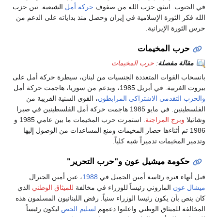
في الجنوب. انبثق حزب الله من صفوف
حركة أمل
الشيعية. تبن حزب
الله فكر الثورة الإسلامية في إيران وحصل منذ بداياته على الدعم من
حرس الثورة الإيرانية.
حرب المخيمات
مقالة مفصلة
:
حرب المخيمات
بانسحاب القوات المتعددة الجنسيات من لبنان، سيطرة حركة أمل على
بيروت الغربية. في أبريل 1985، وبدعم من سوريا، هاجمت حركة أمل
والحزب التقدمي الاشتراكي
المرابطون
، القوى السنية القريبة من
الفلسطينين. في مايو 1985 هاجمت حركة أمل الفلسطينين في صبرا
وشاتيلا
وبرج المراجنة
. استمرت حرب المخيمات ما بين عامي 1985 و
1986 تم أثناءها حصار المخيمات ومنع المساعدات من الوصول إليها
وتدمير المخيمات تدميراً شبه كلياً.
حكومة ميشيل عون و"حرب التحرير"
قبل أنهاء فترة رئاسة أمين الجميل في
1988
، عين أمين الجنرال
ميشال عون
الماروني رئيساً للوزراء في مخالفة
للميثاق الوطني
الذي
كان ينص بأن يكون رئيسا الوزراء سنياً. رفض اللبنانيون المسلمون هذه
المخالفة للميثاق الوطني واعلنوا دعمهم
لسليم الحص
ليكون رئيساً