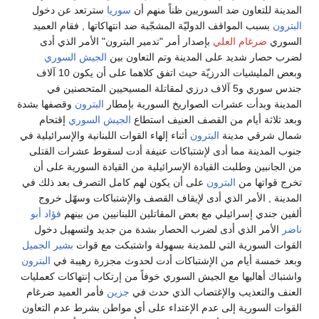
المدينة للتعاون ضد السوريين ظناً منهم أن
سوريا
سترتعد عن دخول
البترون
بسبب المواقف الدوليّة المشجّبة ضد انتهاكاتها , فقام العميد
السوري
ضرغام العلي
بإصدار أمر "تدمير البترون" الأمر الذي أدى
لضرب حصار شديد على المدينة وتم التعاون بين
الجيش السوري
وبعض المليشيات الدرزيّة حيث اتفق كلاهما على أن يكون 10 آلاف
جندس سوري و5 آلاف درزي لمقاتلة المسيحيين المتحصنين في
المدينة وبدأت عشرات الصواريخ السورية بإمطار
البترون
وقصفها بشدة
وبعد ثلاثة أيام من القصف العنيف استطاع
الجيش السوري
إقتحام
شمال شرقي مدينة
البترون
أثناء إلهاء القوات اللبنانية والإسرائيلية في
جنوب المدينة مما أدى لإشتباكات عنيفة أدت لسقوط عشرات القتلى
من الجانبين وطلبت القيادة الإسرائيلية من القيادة السورية على أن
تخرج قواتها من
البترون
على أن يكون لهم كامل التصرف بعد ذلك في
المدينة , الأمر الذي أدى لإيقاف القصف والإشتباكات وسهّل خروج
ألفين جندي إسرائيلي مع بعض المقاتلين اللبنانيين من بينهم
فؤاد أبو
ناضر
الأمر الذي أدى لضرب الحصار بشدة من جديد ولتسهيل دخول
القوات السورية التي للمدينة بسهولة واشتبكت مع قوات
بشير الجميل
وبعد خمسة أيام من الإشتباكات أدت لحدوث مجزرة رهيبة في
البترون
واشتباك أهاليها مع الجيش السوري خوفاً من إرتكاب إنتهاكات كعمليات
العنف والتعذيب والإغتصاب الذي حدث في
جزين
فأمر العميد ضرغام
القوات السورية إلى عدم الإعتداء على أي مواطن بشرط عدم التعاون