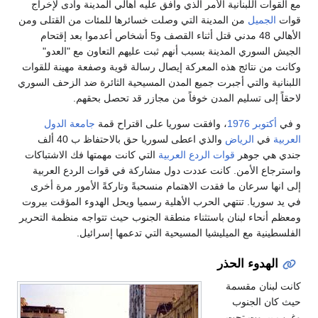
مع القوات اللبنانية الأمر الذي وافق عليه أهالي المدينة وأدى لإخراج
قوات
الجميل
من المدينة التي وصلت خسائرها للمئات من القتلى ومن
الأهالي 48 مدني قتل أثناء القصف و5 أشخاص أعدموا بعد إقتحام
الجيش السوري المدينة بسبب أنهم ثبت عليهم التعاون مع "العدو"
وكانت من نتائج هذه المعركة إيصال رسالة قوية وصفعة مهينة للقوات
اللبنانية والتي أجبرت جميع المدن المسيحية الثائرة ضد الزحف السوري
لاحقاً إلى تسليم المدن خوفاً من مجازر قد تحصل بحقهم.
و في
أكتوبر
1976
، وافقت سوريا على اقتراح قمة
جامعة الدول
العربية
في
الرياض
والذي اعطى لسوريا حق بالاحتفاظ ب 40 ألف
جندي هي جوهر
قوات الردع العربية
التي كانت مهمتها فك الاشتباكات
واسترجاع الأمن. كانت عددت دول مشاركة في قوات الردع العربية
إلى انها سرعان ما فقدت الاهتمام منسحبةً وتاركةً الأمور مرة أخرى
في يد سوريا. تنتهي الحرب الأهلية رسميا ويحل الهدوء المؤقت بيروت
ومعظم أنحاء لبنان باستثناء منطقة الجنوب حيث تتواجه منظمة التحرير
الفلسطينية مع الميليشيا المسيحية التي تدعمها إسرائيل.
الهدوء الحذر
كانت لبنان مقسمة
حيث كان الجنوب
وغرب بيروت تحت