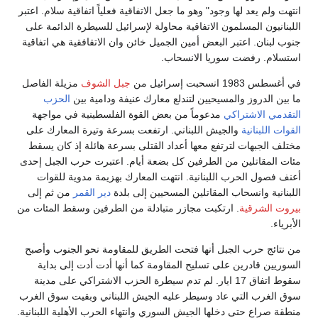
انتهت ولم يعد لها وجود" وهو ما جعل الاتفاقية فعلياً اتفاقية سلام. اعتبر
اللبنانيون المسلمون الاتفاقية محاولة لإسرائيل للسيطرة الدائمة على
جنوب لبنان. اعتبر البعض أمين الجميل خائن وان الاتقافقية هي اتفاقية
استسلام. رفضت سوريا الانسحاب.
في أغسطس 1983 انسحبت إسرائيل من
جبل الشوف
مزيلة الفاصل
ما بين الدروز والمسيحيين لتندلع معارك عنيفة ودامية بين
الحزب
التقدمي الاشتراكي
مدعوماً من بعض القوة الفلسطينية في مواجهة
القوات اللبنانية
والجيش اللبناني. ارتفعت بسرعة وتيرة المعارك على
مختلف الجبهات لترتفع معها أعداد القتلى بسرعة هائلة إذ كان يسقط
مئات المقاتلين من الطرفين كل بضعة أيام. اعتبرت حرب الجبل إحدى
أعنف فصول الحرب اللبنانية. انتهت المعارك بهزيمة مدوية للقوات
اللبنانية وانسحاب المقاتلين المسحيين إلى بلدة
دير القمر
من ثم إلى
بيروت الشرقية
. ارتكبت مجازر متبادلة من الطرفين وسقط المئات من
الأبرياء.
من نتائج حرب الجبل أنها فتحت الطريق للمقاومة نحو الجنوب وأصبح
السوريين قادرين على تسليح المقاومة كما أنها أدت أدت إلى بداية
سقوط اتفاق 17 ايار. لم تدم سيطرة الحزب الاشتراكي على مدينة
سوق الغرب التي عاد وسيطر عليه الجيش اللبناني وبقيت سوق الغرب
منطقة صراع حتى دخلها الجيش السوري وانتهاء الحرب الأهلية اللبنانية.