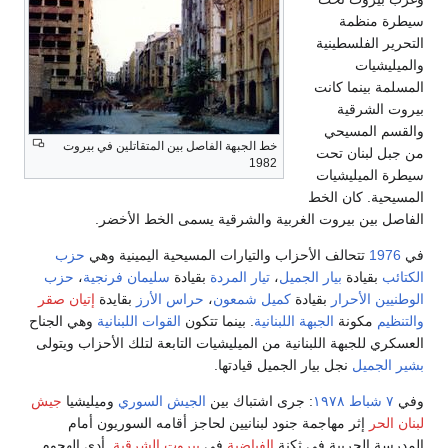
سيطرة منظمة
التحرير الفلسطينية
والميليشيات
المسلمة بينما كانت
بيروت الشرقية
والقسم المسيحي
خط الجبهة الفاصل بين المتقاتلين في بيروت
من جبل لبنان تحت
1982
سيطرة الميليشيات
المسيحية. كان الخط
الفاصل بين بيروت الغربية والشرقية يسمى الخط الأخضر.
في
1976
تتحالف الأحزاب والتيارات المسيحية اليمينية وهي
حزب
الكتائب
بقيادة
بيار الجميل
،
تيار المردة
بقيادة
سليمان فرنجية
،
حزب
الوطنيين الأحرار
بقيادة
كميل شمعون
،
حراس الأرز
بقايدة
إتيان صقر
والتنظيم
مكونة
الجبهة اللبنانية
. بينما تتكون
القوات اللبنانية
وهي الجناح
العسكري للجبهة اللبنانية من الميليشيات التابعة لتلك الأحزاب ويتولى
بشير الجميل
نجل بيار الجميل قيادتها.
وفي
٧ شباط
١٩٧٨
: جرى اشتباك بين
الجيش السوري
وميليشيا
جيش
لبنان الحر
إثر مهاجمة جنود لبنانيين لحاجز أقامه السوريون أمام
المدرسة الحربية في ثكنة
الفياضية
في
بيروت الشرقية
. أدى الهجوم