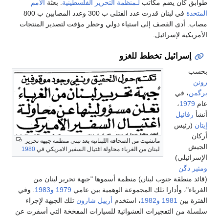
طوابق كان يضم مكاتب
لـمنظمة التحرير الفلسطينية
. بعثة
الأمم
المتحدة
في لبنان قدرت عدد القتلى ب 300 وعدد المصابين ب 800
مصاب. أدى القصف إلى استياء دولي وحظر مؤقت لتصدير المنتجات
الأمريكية لإسرائيل.
إسرائيل تخطط للغزو
بحسب
رونن
برگمن
، في
عام
1979
،
أنشأ
رفائيل
إيتان
(رئيس
أركان
مانشيت من الصحافة اللبنانية بعد تبني منظمة جبهة تحرير
الجيش
لبنان من الغرباء محاولة اغتيال السفير الامريكي في
1980
الإسرائيلي)
ومئير دگن
(قائد منطقة جنوب لبنان) منظمة أسموها "جبهة تحرير لبنان من
الغرباء"، وأدارا تلك المجموعة الوهمية بين عامي
1979
و1983
. وفي
الفترة بين
1981
و1982
، استخدم
أرييل شارون
تلك الجبهة لإجراء
سلسلة من التفجيرات العشوائية للسيارات المفخخة التي أسفرت عن