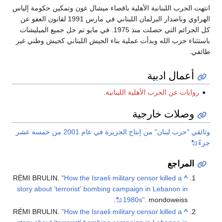
انتهت الحرب اللبنانية الأهلية باقصاء ميشال عون وتمكين حكومة إلياس
الهراوي وباصدار البرلمان اللبناني في مارس 1991 لقانون العفو عن
كل الجرائم التي حصلت منذ 1975. في مايو تم حل جميع الميليشات
باستثناء حزب الله وبدأت عملية بناء الجيش اللبناني كجيش وطني غير
طائفي.
أعمال ادبية
روايات عن الحرب الأهلية اللبنانية
.
وصلات خارجية
وثائقي "حرب لبنان" من إنتاج الجزيرة في عام 2001 من خمسة عشر
جزءً
المراجع
RÉMI BRULIN.
"How the Israeli military censor killed a
^
story about 'terrorist' bombing campaign in Lebanon in
1980s"
. mondoweiss.
RÉMI BRULIN.
"How the Israeli military censor killed a
^