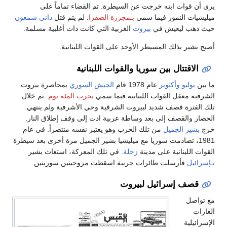
يرى أن قوات ابنه خرجت عن السيطرة. تم القضاء تماماً على
ميليشيات النمور فيما سمي
بـمجزرة الصفرا
. لم يتم قتل
داني شمعون
حيث ذهب ليعيش في
بيروت
الغربية التي كانت ذات أغلبية مسلمة.
أصبح بشير بذلك المسيطر الأوحد على القوات اللبنانية.
الاقتتال بين سوريا والقوات اللبنانية
ما بين
يوليو
وأكتوبر
عام 1978 قام
الجيش السوري
بمحاصرة بيروت
الشرقية معقل القوات اللبنانية فيما سمي
بحرب المئة يوم
. تم خلال
تلك الفترة قصف شديد لبيروت الشرقية وحي الأشرفية ولم ينتهي
الحصار والقصف إلى بعد وساطة عربية ادت إلى وقف إطلاق النار.
خرج
بشير الجميل
من تلك الحرب وهو يعتبر نفسه منتصراً. في عام
1981، تصادمت سوريا مع ميليشيا بشير الجميل مرة أخرى بعد سيطرة
القوات اللبنانية على مدينة
زحلة
. في تلك المعركة، استغاث بشير
بـإسرائيل
فأرسلت طائرات حربية اسقطت مروحيتين سوريتين.
قصف إسرائيل لبيروت
مع تواصل
الغارات
الإسرائيلية