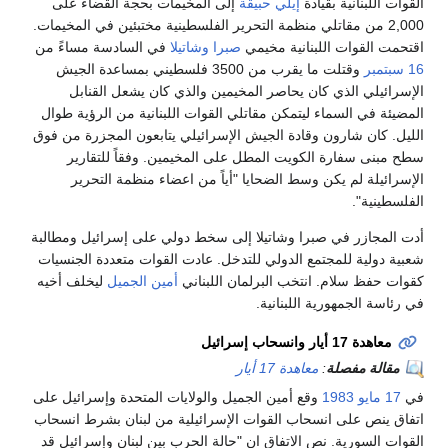
القوات اللبنانية بقيادة
إيلي حبيقة
إلى المخيمات بحجة القضاء على
2,000 من مقاتلي منظمة التحرير الفلسطينية مختبئين في المخيمات.
اقتحمت القوات اللبنانية مخيمي
صبرا وشاتيلا
في السادسة مساءً من
16 سبتمبر
وقتلت ما يقرب من 3500 فلسطيني بمساعدة الجيش
الإسرائيلي الذي كان يحاصر المخيمين والذي كان يشعل القنابل
المضيئة في السماء ليتمكن مقاتلي القوات اللبنانية من الرؤية طوال
الليل. كان شارون وقادة الجيش الإسرائيلي يتابعون المجزرة من فوق
سطح مبنى سفارة الكويت المطل على المخيمين. وفقاً للتقارير
الإسرائيلة لم يكن وسط الضحايا "أياً من اعضاء منظمة التحرير
الفلسطينية".
أدت المجازر في صبرا وشاتيلا إلى سخط دولي على إسرائيل ومطالبة
شعبية دولية للمجتمع الدولي للتدخل. عادت القوات متعددة الجنسيات
كقوات حفظ سلام. انتخب البرلمان اللبناني
أمين الجميل
ليخلف أخيه
في رئاسة الجمهورية اللبنانية.
معاهدة 17 أيار وانسحاب إسرائيل
مقالة مفصلة
:
معاهدة 17 أيار
في
17 مايو
1983
وقع أمين الجميل والولايات المتحدة وإسرائيل على
اتفاق ينص على انسحاب القوات الإسرائيلية من لبنان بشرط انسحاب
القوات السورية. نص الاتفاق ان "حالة الحرب بين لبنان وإسرائيل قد