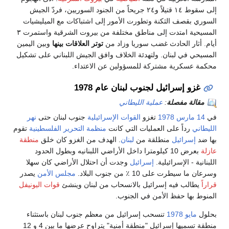
إلى سقوط ١٤ قتيلاً و٢٤ جريحاً من الجنود السوريين، فردّ الجيش
السوري بقصف الثكنة وتطورت الأمور إلى اشتباكات مع الميليشيات
المسيحية امتدت إلى مناطق مختلفة من بيروت الشرقية واستمرت ٣
أيام. أثار الحادث غضب سوريا وزاد من
توتر العلاقات بينها
وبين اليمين
المسيحي في لبنان. ولتهدئة الخلاف وافق الجيش اللبناني على تشكيل
محكمة عسكرية مشتركة للمسؤولين عن الاعتداء.
غزو إسرائيل لجنوب لبنان عام 1978
مقالة مفصلة
:
عملية الليطاني
في
14 مارس
1978
تغزو
القوات الإسرائيلية
جنوب لبنان حتى
نهر
الليطاني
رداً على العمليات التي كانت
منظمة التحرير الفلسطينية
تقوم
بها ضد
إسرائيل
منطلقة من
لبنان
. الهدف من الغزو كان خلق
منطقة
عازلة
بعرض 10 كيلومترا داخل الأراضي اللبنانيه وبطول الحدود
اللبنانية - الإسرائيلية.
إسرائيل
وجدت أن احتلال الأراضي كان سهلا
وسرعان ما سيطرت على 10 ٪ من جنوب البلاد.
مجلس الأمن
يصدر
قراراً
يطالب فيه إسرائيل بالانسحاب من لبنان وينشئ
قوات اليونيفل
المنوط بها حفظ الأمن في الجنوب.
بحلول
مايو
1978
تنسحب إسرائيل من معظم جنوب لبنان باستثناء
منطقة تسميها إسرائيل "منطقة أمنية" يتراوح عرضها ما بين 4 و 12