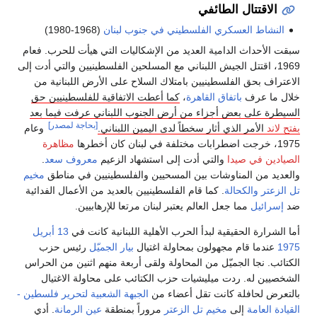
الاقتتال الطائفي
النشاط العسكري الفلسطيني في جنوب لبنان
(1968-1980)
سبقت الأحداث الدامية العديد من الإشكاليات التي هيأت للحرب. فعام
1969، اقتتل الجيش اللبناني مع المسلحين الفلسطينيين والتي أدت إلى
الاعتراف بحق الفلسطينيين بامتلاك السلاح على الأرض اللبنانية من
خلال ما عرف
باتفاق القاهرة
،
كما أعطت الاتفاقية للفلسطينيين حق
السيطرة على بعض أجزاء من أرض الجنوب اللبناني عرفت فيما بعد
[بحاجة لمصدر]
بفتح لاند
الأمر الذي أثار سخطاً لدى اليمين اللبناني.
وعام
1975، خرجت اضطرابات مختلفة في لبنان كان أخطرها
مظاهرة
الصيادين في صيدا
والتي أدت إلى استشهاد الزعيم
معروف سعد
.
والعديد من المناوشات بين المسحيين والفلسطينيين في مناطق
مخيم
تل الزعتر
والكحالة
. كما قام الفلسطينيين بالعديد من الأعمال الفدائية
ضد
إسرائيل
مما جعل العالم يعتبر لبنان مرتعا للإرهابيين.
أما الشرارة الحقيقية لبدأ الحرب الأهلية اللبنانية كانت في
13 أبريل
1975
عندما قام مجهولون بمحاولة اغتيال
بيار الجميّل
رئيس حزب
الكتائب. نجا الجميّل من المحاولة ولقى أربعة منهم اثنين من الحراس
الشخصيين له. ردت ميليشيات حزب الكتائب على محاولة الاغتيال
بالتعرض لحافلة كانت تقل أعضاء من
الجبهة الشعبية لتحرير فلسطين -
القيادة العامة
إلى
مخيم تل الزعتر
مروراً بمنطقة
عين الرمانة
. أدي