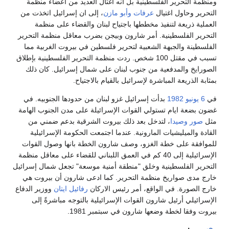
ومنظمة التحرير الفلسطينية بل أنه اغتال العديد من أعضاء منظمة
التحرير وحاول اغتيال
عرفات
وأبو مازن
، إلى ان إسرائيل اتخذت من
العملية ذريعة لتنفيذ مخططها باجتياح لبنان والقضاء على منظمة
التحرير الفلسطينية. أمر شارون وبيجن بضرب معاقل منظمة التحرير
الفلسطينة والجبهة الشعبية لتحرير فلسطين في بيروت الغربية مما
تسبب في مقتل 100 شخص. ردت منظمة التحرير الفلسطينية بإطلاق
الصورايخ والمدفعية من جنوب لبنان على شمال إسرائيل. كان ذلك
بمثابة الذريعة المباشرة لإسرائيل بالقيام بالاجتياح.
في
6 يونيو
1982
بدأت إسرائيل غزو لبنان من حدودها الجنوبيه. في
غضون بضعة ايام تستولي القوات الإسرائيلة على مدن الجنوب الهامة
مثل
صور
وصيدا
، لتدخل بعد ذلك بيروت الشرقية بدعم ضمني من
القادة والميليشيات المارونية. عندما اجتمعت الحكومة الإسرائيلية
للموافقة على خطة الغزو، وصف شارون الخطة بانها وصول القوات
الإسرائيلية إلى 40 كم في العمق اللبناني للقضاء على معاقل منظمة
التحرير الفلسطينية وخلق "منطقة أمنية موسعة" تجعل شمال إسرائيل
خارج مدى صواريخ منظمة التحرير. كما ادعى شارون أن بيروت هي
خارج الصورة. في الواقع، أمر رئيس الاركان
رفائيل ايتان
ووزير الدفاع
الإسرائيلي أرئيل شارون القوات الإسرائيلية بالتوجه مباشرةً إلى
بيروت وفقا لخطة وضعها شارون في سبتمبر 1981.