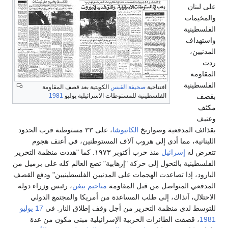
على لبنان
والمخيمات
الفلسطينية
واستهداف
المدنيين،
ردت
المقاومة
الفلسطينية
افتتاحية
صحيفة القبس
الكويتية بعد قصف المقاومة
بقصف
الفلسطينية للمستوطات الاسرائيلية يوليو
1981
مكثف
وعنيف
بقذائف المدفعية وصواريخ
الكاتيوشا
، على ٣٣ مستوطنة قرب الحدود
اللبنانية، مما أدى إلى هروب آلاف المستوطنين، في أعنف هجوم
تتعرض له
إسرائيل
منذ حرب أكتوبر ١٩٧٣. كما "هددت منظمة التحرير
الفلسطينية بالتحول إلى حركة "إرهابية" تضع العالم كله على برميل من
البارود، إذا تصاعدت الهجمات على المدنيين الفلسطينيين" ودفع القصف
المدفعي المتواصل من قبل المقاومة
مناحيم بيغن
، رئيس وزراء دولة
الاحتلال، آنذاك، إلى طلب المساعدة من أمريكا والمجتمع الدولي
للتوسط لدى منظمة التحرير من أجل وقف إطلاق النار. في
17 يوليو
1981
، قصفت الطائرات الحربية الإسرائيلية مبنى مكون من عدة