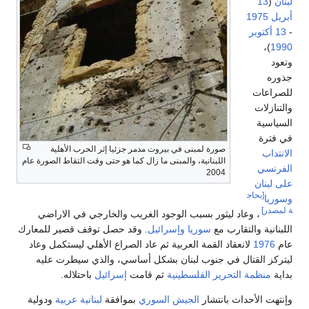
لبنان
(
13
أبريل
1975
-
13 أكتوبر
)،
1990
وتعود
جذوره
للصراعات
والتنازلات
السياسية
في فترة
صورة لمبنى في بيروت مدمر جزئيا إثر الحرب الأهلية
الانتداب
اللبنانية، والمبنى ما زال كما هو حتى وقت التقاط الصورة عام
الفرنسي
2004
على لبنان
[بحاج
وسوريا
ة لمصدر]
، وعاد ليثور بسبب الوجود الغريب والخارجي في الاراضي
اللبنانية والتقارب مع
سوريا
وإسرائيل
. وقد حصل توقف قصير للمعارك
عام
1976
لانعقاد القمة العربية ثم عاد الصراع الأهلي ليستكمل وعاد
ليتركز القتال في جنوب لبنان بشكل أساسي، والذي سيطرت عليه
بداية
منظمة التحرير الفلسطينية
ثم قامت
إسرائيل
باحتلاله.
وإنتهت الأحداث بانتشار
الجيش السوري
بموافقة
لبنانية
عربية
ودولية