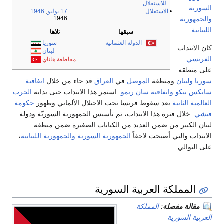
للاستقلال
السورية
•
الاستقلال
17 يوليو
,
1946
والجمهورية
1946
اللبنانية
.
سبقها
تلاها
الدولة العثمانية
سوريا
كان الانتداب
لبنان
الفرنسي
مقاطعة هاتاي
على منطقه
سوريا
ولبنان
ومنطقة
الموصل
في
العراق
قد جاء من خلال
اتفاقية
سايكس بيكو
واتفاقية سان ريمو
. استمر هذا الانتداب حتى بداية
الحرب
العالمية الثانية
بعد سقوط فرنسا تحت الاحتلال الألماني وظهور
حكومة
فيشي
. خلال فترة هذا الانتداب، تم تأسيس الجمهورية السوريّة ودولة
لبنان الكبير من ضمن العديد من الكيانات الصغيرة ضمن منطقة
الانتداب والتي أصبحت لاحقاً
الجمهورية السورية
والجمهورية اللبنانية
،
على التوالي.
المملكة العربية السورية
مقالة مفصلة
:
المملكة
العربية السورية