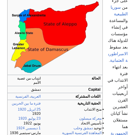
على جزء
من
سوريا
الطبيعية
والمساعدة
في إنشاء
مؤسسات
للدولة هناك
بعد سقوط
الامبراطوري
ة العثمانية
.
بعد انتهاء
فترة
الحالة
انتداب من عصبة
الانتداب في
الأمم
أواخر
Capital
دمشق
أربعينيات
اللغات المشتركة
العربية
،
الفرنسية
القرن
الحقبة التاريخية
فترة ما بين الحربين
العشرين
• منح الانتداب
25 ابريل
,
1920
نشأ كيانان
1920
•
معركة ميسلون
23 يوليو
,
1920
مستقلان
• تأسيس الاتحاد
يونيو، 1922
هما
• توحيد
دمشق
وحلب
1 ديسمبر
,
1924
الجمهورية
•
المعاهدة الفرنسية السورية
مارس-سبتمبر 1936