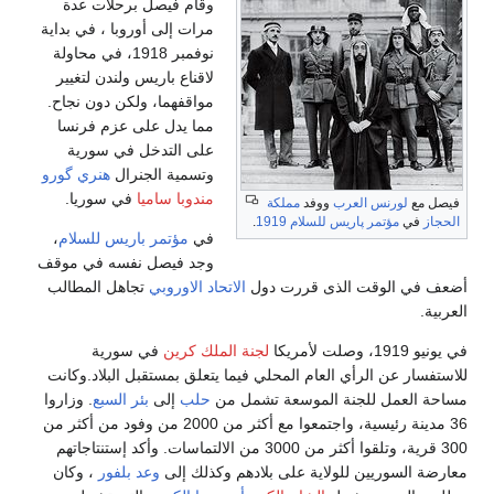
وقام فيصل برحلات عدة
مرات إلى أوروبا ، في بداية
نوفمبر 1918، في محاولة
لاقناع باريس ولندن لتغيير
مواقفهما، ولكن دون نجاح.
مما يدل على عزم فرنسا
على التدخل في سورية
وتسمية الجنرال
هنري گورو
مندوبا ساميا
في سوريا.
فيصل مع
لورنس العرب
ووفد
مملكة
الحجاز
في
مؤتمر پاريس للسلام 1919
.
في
مؤتمر باريس للسلام
،
وجد فيصل نفسه في موقف
أضعف في الوقت الذى قررت دول
الاتحاد الاوروبي
تجاهل المطالب
العربية.
في يونيو 1919، وصلت لأمريكا
لجنة الملك كرين
في سورية
للاستفسار عن الرأي العام المحلي فيما يتعلق بمستقبل البلاد.وكانت
مساحة العمل للجنة الموسعة تشمل من
حلب
إلى
بئر السبع
. وزاروا
36 مدينة رئيسية، واجتمعوا مع أكثر من 2000 من وفود من أكثر من
300 قرية، وتلقوا أكثر من 3000 من الالتماسات. وأكد إستنتاجاتهم
معارضة السوريين للولاية على بلادهم وكذلك إلى
وعد بلفور
، وكان