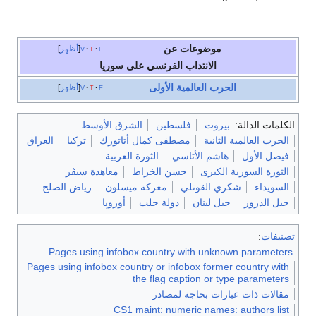
موضوعات عن
e
t
v
أظهر
الانتداب الفرنسي على سوريا
الحرب العالمية الأولى
e
t
v
أظهر
الكلمات الدالة:
بيروت
فلسطين
الشرق الأوسط
الحرب العالمية الثانية
مصطفى كمال أتاتورك
تركيا
العراق
فيصل الأول
هاشم الأتاسي
الثورة العربية
الثورة السورية الكبرى
حسن الخراط
معاهدة سيڤر
السويداء
شكري القوتلي
معركة ميسلون
رياض الصلح
جبل الدروز
جبل لبنان
دولة حلب
أوروپا
تصنيفات
:
Pages using infobox country with unknown parameters
Pages using infobox country or infobox former country with
the flag caption or type parameters
مقالات ذات عبارات بحاجة لمصادر
CS1 maint: numeric names: authors list