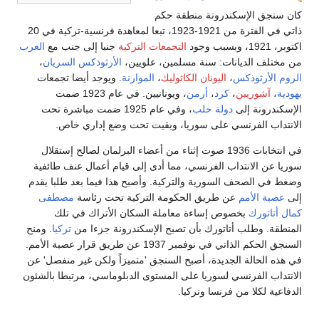
كان سنجق الإسكندرونة منطقة حكم
ذاتي في الفترة من 1921-1923، تبعا لمعاهدة فرنسية-تركية في 20
اكتوبر، 1921، وبسبب وجود
التجمعات التركية
جنبا إلى جنب مع
العرب
من مختلف الديانات: سنة مسلمين، علويين،
الأرثوذكس السريان
،
الروم الأرثوذكس
،
اليونان الكاثوليك
،
الموارنة
. ويوجد أيضا تجمعات
يهودية
،
آشوريين
،
كرد
،
أرمن
، ويونانيين. في عام 1923 ضمت
الإسكندرونة إلى
دولة حلب
، وفي عام 1925 ضمت مباشرة تحت
الانتداب الفرنسي على سوريا، وبقيت تحت وضع إداري خاص.
في انتخابات 1936 صوت إثناء من أعضاء البرلمان لصالح إستقلال
سوريا عن الانتداب الفرنسي، مما أدى إلى قيام أعمال عنف طائفية
وضغط في الصحف السورية والتركية. وأصبح هذا فيما بعد طلبا يقدم
إلى
عصبة الأمم
عن طريق الحكومة التركية تحت رئاسة
مصطفى
كمال أتاتورك
بخصوص إساءة معاملة السكان الأتراك في تلك
المنطقة. وطلب أتاتورك بأن تصبح الإسكندرونة جزءا من
تركيا
. ومنح
السنجق الحكم الذاتي في نوفمبر 1937 عن طريق قرار عصبة الأمم.
في هذه الحالة الجديدة، أصبح السنجق 'متميزاً ولكن غير منفصل' عن
الانتداب الفرنسي لسوريا على المستوى الدبلوماسي، مرتبطا بالشئون
الدفاعية لكلا من فرنسا وتركيا.