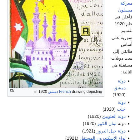
معركة
ميسلون
فأعلن في
عام 1920
تقسيم
سورية على
أساس
طائفي إلى
ست دويلات
مستقلة هي
التالية:
دولة
دمشق
drawing depicting
French
دمشق
in 1920
(1920)
دولة
حلب
(1920)
دولة العلويين
(1920)
دولة
لبنان الكبير
(1920)
دولة جبل الدروز
(1921)
لواء الاسكندرون المستقل
(1921)