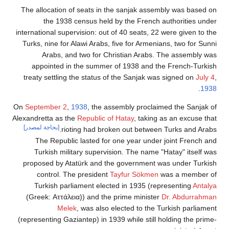
The allocation of seats in the sanjak assembly was based on
the 1938 census held by the French authorities under
international supervision: out of 40 seats, 22 were given to the
Turks, nine for Alawi Arabs, five for Armenians, two for Sunni
Arabs, and two for Christian Arabs. The assembly was
appointed in the summer of 1938 and the French-Turkish
treaty settling the status of the Sanjak was signed on
July 4
,
.
1938
On
September 2
,
1938
, the assembly proclaimed the Sanjak of
Alexandretta as the
Republic of Hatay
, taking as an excuse that
[بحاجة لمصدر]
rioting had broken out between Turks and Arabs.
The Republic lasted for one year under joint French and
Turkish military supervision. The name "Hatay" itself was
proposed by Atatürk and the government was under Turkish
control. The president
Tayfur Sökmen
was a member of
Turkish parliament elected in 1935 (representing
Antalya
(Greek: Αττάλεια)) and the prime minister
Dr. Abdurrahman
Melek
, was also elected to the Turkish parliament
(representing Gaziantep) in 1939 while still holding the prime-