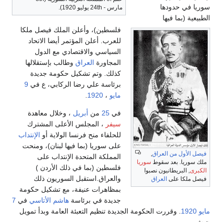
سوريا في حدودها
مارس - 24th يوليو 1920).
الطبيعية (بما فيها
فلسطين)، وأعلن الملك فيصل ملكا
للعرب. أعلن المؤتمر أيضا الاتحاد
السياسي والاقتصادي مع الدول
المجاورة
العراق
وطالب بإستقلالها
كذلك. وتم تشكيل حكومة جديدة
برئاسة علي رضا الركابي، ع في
9
مايو
،
1920
.
في
25
من
أبريل
، وخلال معاهدة
سيفر
، المجلس الأعلى المشترك
للحلفاء منح فرنسا الولاية أو
الإنتداب
على سوريا (بما فيها لبنان)، ومنحت
فيصل الأول من العراق
,
المملكة المتحدة الإنتداب على
ملك سوريا. بعد سقوط
سوريا
فلسطين (بما في ذلك الأردن )
الكبرى
, البريطانيون نصبوا
والعراق.استقبل السوريون ذلك
فيصل ملكا على
العراق
بمظاهرات عنيفة، مع تشكيل حكومة
جديدة في برئاسة
هاشم الأتاسي
في
7
مايو
1920
. وقررت الحكومة الجديدة تنظيم التعبئة العامة وبدأ تمويل
جيش.