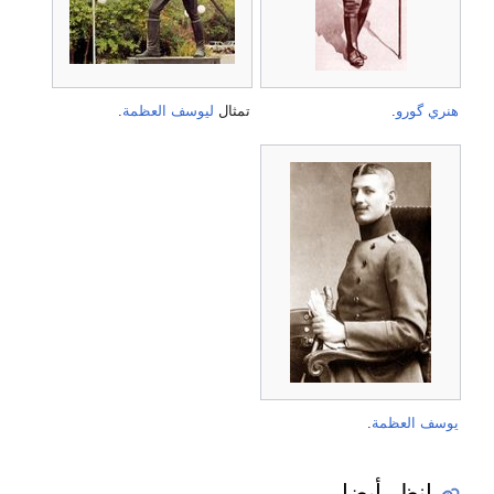
هنري گورو
.
تمثال
ليوسف العظمة
.
يوسف العظمة
.
انظر أيضا