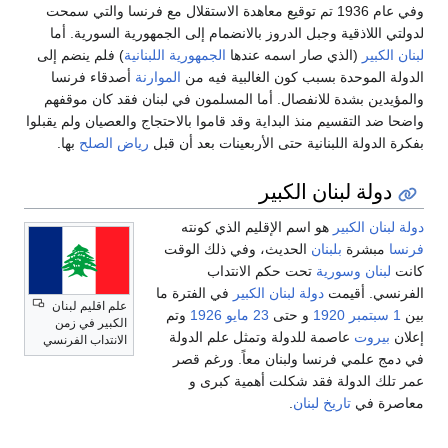
وفي عام 1936 تم توقيع معاهدة الاستقلال مع فرنسا والتي سمحت
لدولتي اللاذقية وجبل الدروز بالانضمام إلى الجمهورية السورية. أما
لبنان الكبير
(الذي صار اسمه عندها
الجمهورية اللبنانية
) فلم ينضم إلى
الدولة الموحدة بسبب كون الغالبية فيه من
الموارنة
أصدقاء فرنسا
والمؤيدين بشدة للانفصال. أما المسلمون في لبنان فقد كان موقفهم
واضحا ضد التقسيم منذ البداية وقد قاموا بالاحتجاج والعصيان ولم يقبلوا
بفكرة الدولة اللبنانية حتى الأربعينات بعد أن قبل
رياض الصلح
بها.
دولة لبنان الكبير
دولة لبنان الكبير
هو اسم الإقليم الذي كونته
فرنسا
مبشرة
بلبنان
الحديث، وفي ذلك الوقت
كانت
لبنان
وسورية
تحت حكم الانتداب
الفرنسي. أقيمت
دولة لبنان الكبير
في الفترة ما
علم اقليم لبنان
بين
1 سبتمبر
1920
و حتى
23 مايو
1926
وتم
الكبير في زمن
إعلان
بيروت
عاصمة للدولة وتمثل علم الدولة
الانتداب الفرنسي
في دمج علمي فرنسا ولبنان معاً. ورغم قصر
عمر تلك الدولة فقد شكلت أهمية كبرى و
معاصرة في
تاريخ لبنان
.