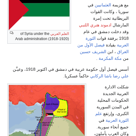
مع هزيمة
العثمانيين
في
سوريا ، وكانت القوات
البريطانية تحت إمرة
المارشال
ادموند هنري اللنبي
وقد دخلت دمشق في عام
العلم العربي
of Syria under the
1918 برفقة قوات
الثورة
Arab administration (1918-1920)
العربية
بقيادة
فيصل الأول من
العراق
، ابن
الشريف حسين
من
مكة المكرمة
.
أسس فيصل أول حكومة عربية في دمشق في اكتوبر 1918، وعيـَّن
علي رضا باشا الركابي
حاكماً عسكريا.
شكلت الادارة
العربية الجديدة
الحكومات المحلية
في المدن السورية
الكبرى، وإرتفع
علم
الثورة العربية
في
جميع أنحاء سورية.
وكان العرب يأملون،