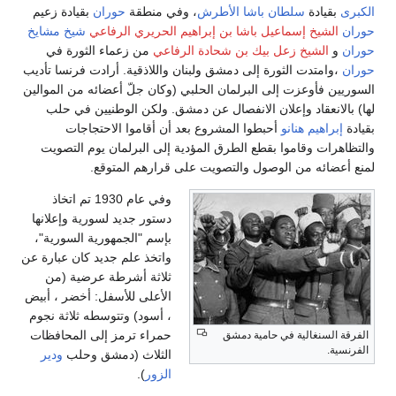
الكبرى
بقيادة
سلطان باشا الأطرش
، وفي منطقة
حوران
بقيادة زعيم
حوران
الشيخ إسماعيل باشا بن إبراهيم الحريري الرفاعي
شيخ مشايخ
حوران
و
الشيخ زعل بيك بن شحادة الرفاعي
من زعماء الثورة في
حوران
،وامتدت الثورة إلى دمشق ولبنان واللاذقية. أرادت فرنسا تأديب
السوريين فأوعزت إلى البرلمان الحلبي (وكان جلّ أعضائه من الموالين
لها) بالانعقاد وإعلان الانفصال عن دمشق. ولكن الوطنيين في حلب
بقيادة
إبراهيم هنانو
أحبطوا المشروع بعد أن أقاموا الاحتجاجات
والتظاهرات وقاموا بقطع الطرق المؤدية إلى البرلمان يوم التصويت
لمنع أعضائه من الوصول والتصويت على قرارهم المتوقع.
وفي عام 1930 تم اتخاذ
دستور جديد لسورية وإعلانها
بإسم "الجمهورية السورية"،
واتخذ علم جديد كان عبارة عن
ثلاثة أشرطة عرضية (من
الأعلى للأسفل: أخضر ، أبيض
، أسود) وتتوسطه ثلاثة نجوم
حمراء ترمز إلى المحافظات
الفرقة السنغالية في حامية دمشق
الفرنسية.
الثلاث (دمشق وحلب
ودير
الزور
).