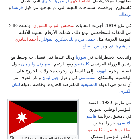
مطلبهم الموحد يشمل
الشام الكبير
أوسوريا الكبرى
التى تشمل
فلسطين . ورفضت استنتاجات اللجنة التي تم تجاهلها من قبل
فرنسا
و
بريطانيا
.
في مايو 1919، أجريت انتخابات
لمجلس النواب السورى
. وذهبت 80 ٪
من المقاعد للمحافظين. ومع ذلك، شملت الأرقام الحيوية للأقلية
القومية العربية مثل
جميل مردم بك
،
شكري القوتلي
,
أحمد القادري
,
ابراهيم هنانو
, و
رياض الصلح
.
واندلعت الاضطرابات في
سوريا
وذلك عندما قبل فيصل حلا وسطا مع
رئيس الوزراء الفرنسي
كليمنصو
ومع الزعيم
الصهيوني
وايزمان
حول
قضية الهجرة
اليهودية
إلى فلسطين. وجرت محاولات للخروج على
الهاشمية، والسكان
المسلمون
في وحول
جبل لبنان
و ثار الخوف من
أن تدمج في الدولة
المسيحية
المفترضة الجديدة، وخاصة ، دولة
لبنان
الكبرى
في مارس 1920 ، اعتمد
المؤتمر الوطني السوري
في دمشق، برئاسة
هاشم
الأتاسي
، قرارا برفض
اتفاقات فيصل - كليمنصو
.
وأعلن المؤتمر إستقلال
علم of المملكة العربية السورية (8th