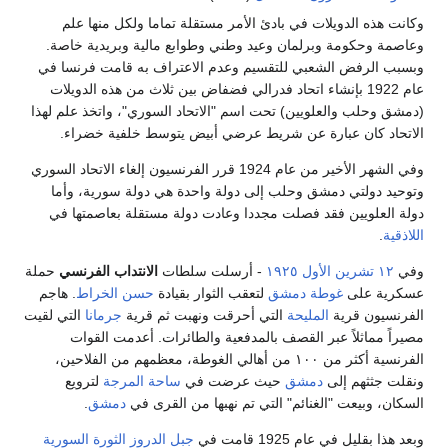
وكانت هذه الدويلات في بادئ الأمر مستقلة تماما ولكل منها علم
وعاصمة وحكومة وبرلمان وعيد وطني وطوابع مالية وبريدية خاصة.
وبسبب الرفض الشعبي للتقسيم وعدم الاعتراف به قامت فرنسا في
عام 1922 بإنشاء اتحاد فدرالي فضفاض بين ثلاث من هذه الدويلات
(دمشق وحلب والعلويين) تحت اسم "الاتحاد السوري"، واتخذ علم لهذا
الاتحاد كان عبارة عن شريط عرضي أبيض يتوسط خلفية خضراء.
وفي الشهر الأخير من عام 1924 قرر الفرنسيون إلغاء الاتحاد السوري
وتوحيد دولتي دمشق وحلب إلى دولة واحدة هي دولة سورية، وأما
دولة العلويين فقد فصلت مجددا وعادت دولة مستقلة بعاصمتها في
اللاذقية
.
وفي
١٢ تشرين الأول
١٩٢٥
- أرسلت سلطات
الانتداب الفرنسي
حملة
عسكرية على
غوطة دمشق
لتعقب الثوار بقيادة
حسن الخراط
. هاجم
الفرنسيون قرية
المليحة
التي أحرقت ونهبت ثم قرية
جرمانا
التي لقيت
مصيراً مماثلاً عبر القصف بالمدفعية والطائرات. أعدمت القوات
الفرنسية أكثر من ١٠٠ من أهالي الغوطة، معظمهم من الفلاحين،
ونقلت جثثهم إلى
دمشق
حيث عرضت في
ساحة المرجة
لترويع
السكان، وبيعت "الغنائم" التي تم نهبها من القرى في
دمشق
.
وبعد هذا بقليل في عام 1925 قامت في
جبل الدروز
الثورة السورية