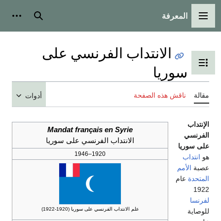
المعرفة
القائمة الرئيسية
بحث
أدوات
الانتداب الفرنسي على
تبديل عرض جدول المحتويات
سوريا
مقالة
ناقش هذه الصفحة
أدوات
الإنتداب
Mandat français en Syrie
الفرنسي
الانتداب الفرنسي على سوريا
على سوريا
1920–1946
هو
انتداب
عصبة
الأمم
المتحدة
عام
1922
لفرنسا
علم الانتداب الفرنسي على سوريا (1920-1922)
للوصاية