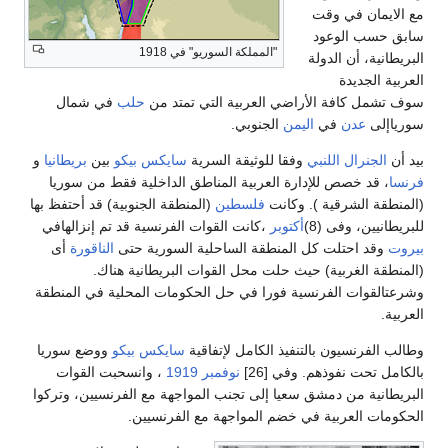
مع الايمان في وقت
سابق حسب الوعود
"المملكة السوريو" في 1918
البريطانية، أن الدولة
العربية الجديدة
سوف تشمل كافة الأراضي العربية التي تمتد من
حلب
في شمال
سورياإلى
عدن
في
اليمن
الجنوبي.
بيد أن
الجنرال اللنبي
وفقا للوثيقة السرية
سايكس بيكو
بين
بريطانيا
و
فرنسا
، قد خصص للإدارة العربية المناطق الداخلية فقط من سوريا
(المنطقة الشرقية ). وكانت
فلسطين
(المنطقة الجنوبية) قد أحتفظ بها
للبريطانيين، وفى (8)
أكتوبر
،كانت القوات الفرنسية قد تم إنزالهافي
بيروت
وقد احتلت كل المنطقة الساحلية السورية حتى
الناقورة
أى
(المنطقة الغربية) حيث حلت محل القوات البريطانية هناك.
وشرعتالقوات الفرنسية فورا في حل الحكومات المحلية في المنطقة
العربية.
وطالب الفرنسيون بالتنفيذ الكامل لإتفاقية
سايكس بيكو
ووضع سوريا
بالكامل تحت نفوذهم. وفي [26]
نوفمبر
1919
، وانسحبت القوات
البريطانية من دمشق سعيا إلى تجنب المواجهة مع الفرنسيين، وتركوا
الحكومات العربية في خضم المواجهة مع الفرنسيين.