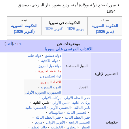
سوريا صنع دولة وولادة أمة
، وديع بشور، دار اليازجي، دمشق
1994.
سبقه
تبعه
الحكومات في سوريا
لحكومة السورية
الحكومة السورية
يونيو
1926
-
أكتوبر
1926
(مايو 1926)
(أكتوبر 1926)
موضوعات عن
e
t
v
أخف
الانتداب الفرنسي على سوريا
دولة دمشق
·
دولة حلب
·
دولة اللاذقية
·
الدول المستقلة
دولة جبل الدروز
·
مقاطعة الجزيرة
·
لتقاسيم الإدارية
لواء إسكندرون
الاتحاد السوري
·
الاتحاد
الدولة السورية
·
الجمهورية السورية الأولى
حقي العظم الأولى
·
بركات الأولى
·
بركات الثانية
·
نامي الأولى
·
نامي الثانية
·
نامي الثالثة
·
الحسني الأولى
·
الحسني الثانية
·
الحسني الثالثة
·
سالومياك
·
حقي العظم الثانية
·
حقي العظم الثالثة
·
كومات
الحسني الرابعة
·
الأيوبي الأولى
·
مردم
·
الحفار
·
البخاري
·
الخطيب
·
خالد العظم
·