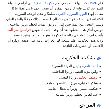
1936
، كما أنها فشلت في ضم
حكومة اللاذقية
إلى أراضي الدولة
ورية. كذلك فإنه كان من المقرر أن يصدر أحمد نامي عفوًا عامًا
بل إنهاء
الثورة السورية الكبرى
سلميًا وإعلان الوحدة السورية
املة، غير أنه عاد عن توجيه خطاب للشعب بذلك مرفقًا بالعفو العام،
ير البعض من المؤرخين إلى أن واثق المؤيد العظم وزير الداخلية،
من أعاق هذه الخطوة بعد أن وعده نائب المفوض
فرانسوا بيير أليب
ه يخلف الداماد في رئاسة الحكومة وهو ما لم يتم. وبنتيجة قصر
ية هذه الحكومة، فلم تسجل لها إنجازات عامة على صعيد الإدارة أو
تصاد أو التشريعات النافذة.
تشكيلة الحكومة
أحمد نامي
، رئيس الدولة السورية.
واثق مؤيد العظم، وزيرًا للداخلية.
يوسف الحكيم
، وزيرًا للعدل.
شاكر الحنبلي، وزيرًا للثقافة والمعارف.
شكيب ميسر، وزيراً للأشغال العامة.
عبد القادر العظم، وزيراً للمالية.
المراجع