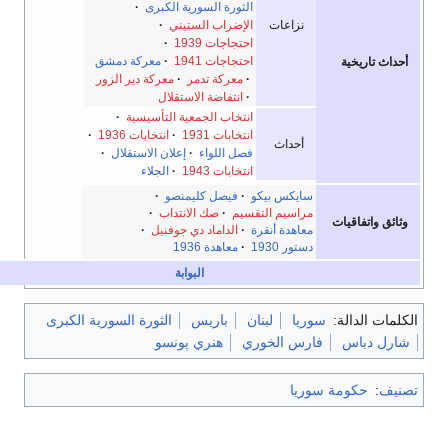
الثورة السورية الكبرى
·
نزاعات
الإضراب الستيني
·
احتجاجات 1939
·
احتجاجات 1941
·
معركة دمشق
حداث تاريخية
·
معركة تدمر
·
معركة دير الزور
·
انتفاضة الاستقلال
انتخاب الجمعية التأسيسية
·
انتخابات 1931
·
انتخابات 1936
·
أحداث
فصل اللواء
·
إعلان الاستقلال
·
انتخابات 1943
·
الجلاء
سايكس بيكو
·
فيصل كليمنصو
·
مراسيم التقسيم
·
صك الانتداب
·
ثائق واتفاقيات
معاهدة أنقرة
·
الداماد دي جوفنيل
·
دستور 1930
·
معاهدة 1936
البوابة
لمات الدالة:
سوريا
لبنان
باريس
الثورة السورية الكبرى
ارل دباس
فارس الخوري
هنري پونسو
نيف
:
حكومة سوريا