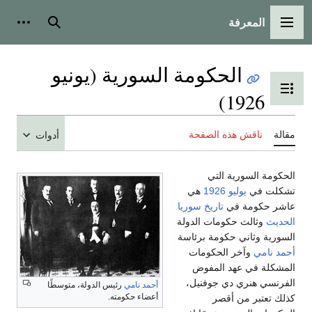
المعرفة
قائمة الرئيسية
بحث
أدوات شخصي
الحكومة السورية (يونيو
بديل عرض جدول المحتويات
1926)
لة
ناقش هذه الصفحة
أدوات
كومة السورية التي
لت في
يوليو
1926
هي
ر حكومة في
تاريخ سوريا
ديث
وثالث حكومات الدولة
ورية وثاني حكومة برئاسة
د نامي
وآخر الحكومات
شكلة في عهد المفوض
رنسي هنري دي جوفنيل،
أحمد نامي
رئيس الدولة، متوسطًا
أعضاء حكومته.
ك تعتبر من أقصر