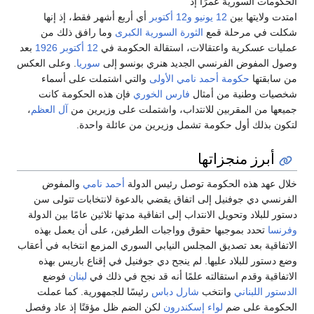
كومات السورية عمرًا إذ
ت ولايتها بين
12 يونيو
و12 أكتوبر
أي أربع أشهر فقط، إذ إنها
ت في مرحلة قمع
الثورة السورية الكبرى
وما رافق ذلك من
يات عسكرية واعتقالات، استقالة الحكومة في
12 أكتوبر
1926
بعد
ل المفوض الفرنسي الجديد هنري بونسو إلى
سوريا
. وعلى العكس
سابقتها
حكومة أحمد نامي الأولى
والتي اشتملت على أسماء
يات وطنية من أمثال
فارس الخوري
فإن هذه الحكومة كانت
عها من المقربين للانتداب، واشتملت على وزيرين من
آل العظم
،
ون بذلك أول حكومة تشمل وزيرين من عائلة واحدة.
أبرز منجزاتها
ل عهد هذه الحكومة توصل رئيس الدولة
أحمد نامي
والمفوض
رنسي دي جوفنيل إلى اتفاق يقضي بالدعوة لانتخابات تتولى سن
ر للبلاد وتحويل الانتداب إلى اتفاقية مدتها ثلاثين عامًا بين الدولة
نسا
تحدد بموجبها حقوق وواجبات الطرفين، على أن يعمل بهذه
تفاقية بعد تصديق المجلس النيابي السوري المزمع انتخابه في أعقاب
 دستور للبلاد عليها. لم ينجح دي جوفنيل في إقناع باريس بهذه
تفاقية وقدم استقالته علمًا أنه قد نجح في ذلك في
لبنان
فوضع
تور اللبناني
وانتخب
شارل دباس
رئيسًا للجمهورية. كما عملت
كومة على ضم
لواء إسكندرون
لكن الضم ظل مؤقتًا إذ عاد وفصل