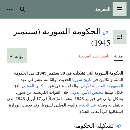
المعرفة
قائمة الرئيسية
بحث
أدوات شخصي
الحكومة السورية (سبتمبر
بديل عرض جدول المحتويات
1945)
لة
ناقش هذه الصفحة
أدوات
ومة السورية التي تشكلت في 30 سبتمبر 1945
، هي الحكومة
لثة والثلاثين في
تاريخ سوريا
الحديث، والثامنة عشر في عهد
مهورية السورية الأولى
، والخامسة في عهد
شكري القوتلي
. أقرّ
ل عهدها
مجلس الأمن الدولي
جلاء القوات الفرنسية عن سوريا
بشكل نهائي في فبراير 1946، وهو ما تمّ فعلاً في 17 أبريل 1946 الذي
فل به وصفه
عيد الجلاء
، واليوم الوطني لسوريا. وقد قدمت الوزارة
التها في أعقاب الجلاء.
تشكيلة الحكومة