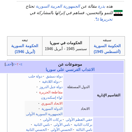
هذه
بذرة
مقالة عن
الجمهورية العربية السورية
تحتاج
للنمو والتحسين، فساهم في إثرائها بالمشاركة في
تحريرها
.
سبقه
تبعه
الحكومات في سوريا
لحكومة السورية
الحكومة السورية
سبتمبر 1945 - أبريل 1946
أغسطس 1945)
(أبريل 1946)
موضوعات عن
e
t
v
أخف
الانتداب الفرنسي على سوريا
دولة دمشق
·
دولة حلب
·
دولة اللاذقية
·
الدول المستقلة
دولة جبل الدروز
·
مقاطعة الجزيرة
·
لتقاسيم الإدارية
لواء إسكندرون
الاتحاد السوري
·
الاتحاد
الدولة السورية
·
الجمهورية السورية الأولى
حقي العظم الأولى
·
بركات الأولى
·
بركات الثانية
·
نامي الأولى
·
نامي الثانية
·
نامي الثالثة
·
الحسني الأولى
·
الحسني الثانية