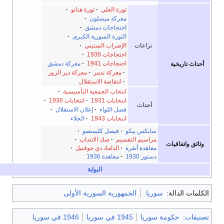
ثورة العلي
·
ثورة هنانو
·
معركة ميسلون
·
احتجاجات دمشق
·
الثورة السورية الكبرى
·
نزاعات
الإضراب الستيني
·
احتجاجات 1939
·
احتجاجات 1941
·
معركة دمشق
حداث تاريخية
·
معركة تدمر
·
معركة دير الزور
·
انتفاضة الاستقلال
انتخاب الجمعية التأسيسية
·
انتخابات 1931
·
انتخابات 1936
·
أحداث
فصل اللواء
·
إعلان الاستقلال
·
انتخابات 1943
·
الجلاء
سايكس بيكو
·
فيصل كليمنصو
·
مراسيم التقسيم
·
صك الانتداب
·
ثائق واتفاقيات
معاهدة أنقرة
·
الداماد دي جوفنيل
·
دستور 1930
·
معاهدة 1936
البوابة
لمات الدالة:
سوريا
الجمهورية السورية الأولى
نيفات
:
حكومة سوريا
1945 في سوريا
1946 في سوريا