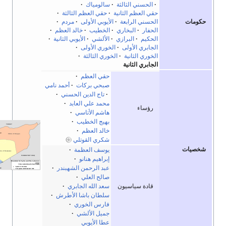
·
الحسني الثالثة
·
سالومياك
·
حقي العظم الثانية
·
حقي العظم الثالثة
·
كومات
الحسني الرابعة
·
الأيوبي الأولى
·
مردم
·
الحفار
·
البخاري
·
الخطيب
·
خالد العظم
·
الحكيم
·
البرازي
·
الألشي
·
الأيوبي الثانية
·
الجابري الأولى
·
الخوري الأولى
·
الخوري الثانية
·
الخوري الثالثة
·
الجابري الثانية
حقي العظم
·
صبحي بركات
·
أحمد نامي
·
تاج الدين الحسني
·
محمد علي العابد
·
رؤساء
هاشم الأتاسي
·
بهيج الخطيب
·
خالد العظم
·
شكري القوتلي
خصيات
يوسف العظمة
·
إبراهيم هنانو
·
عبد الرحمن الشهبندر
·
صالح العلي
·
قادة سياسيون
سعد الله الجابري
·
سلطان باشا الأطرش
·
فارس الخوري
·
جميل الألشي
·
عطا الأيوبي