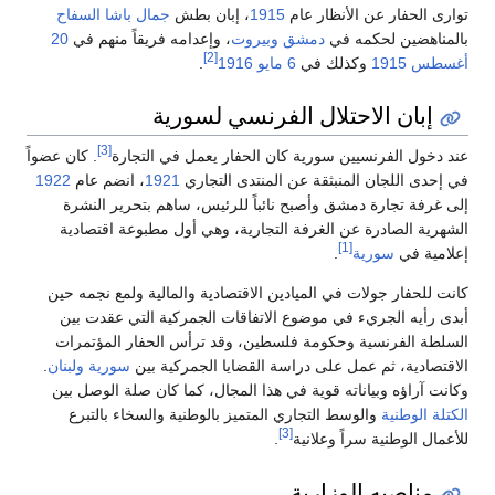
توارى الحفار عن الأنظار عام
1915
، إبان بطش
جمال باشا السفاح
بالمناهضين لحكمه في
دمشق
وبيروت
، وإعدامه فريقاً منهم في
20
[2]
أغسطس
1915
وكذلك في
6 مايو
1916
.
إبان الاحتلال الفرنسي لسورية
[3]
عند دخول الفرنسيين سورية كان الحفار يعمل في التجارة
. كان عضواً
في إحدى اللجان المنبثقة عن المنتدى التجاري
1921
، انضم عام
1922
إلى غرفة تجارة دمشق وأصبح نائباً للرئيس، ساهم بتحرير النشرة
الشهرية الصادرة عن الغرفة التجارية، وهي أول مطبوعة اقتصادية
[1]
إعلامية في
سورية
.
كانت للحفار جولات في الميادين الاقتصادية والمالية ولمع نجمه حين
أبدى رأيه الجريء في موضوع الاتفاقات الجمركية التي عقدت بين
السلطة الفرنسية وحكومة فلسطين، وقد ترأس الحفار المؤتمرات
الاقتصادية، ثم عمل على دراسة القضايا الجمركية بين
سورية
ولبنان
.
وكانت آراؤه وبياناته قوية في هذا المجال، كما كان صلة الوصل بين
الكتلة الوطنية
والوسط التجاري المتميز بالوطنية والسخاء بالتبرع
[3]
للأعمال الوطنية سراً وعلانية
.
مناصبه الوزارية