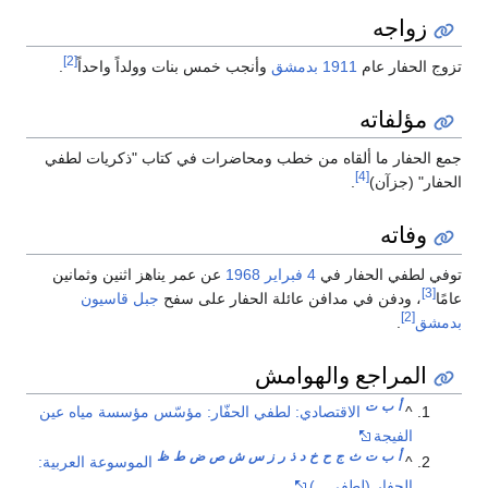
زواجه
[2]
تزوج الحفار عام
1911
بدمشق
وأنجب خمس بنات وولداً واحداً
.
مؤلفاته
جمع الحفار ما ألقاه من خطب ومحاضرات في كتاب "ذكريات لطفي
[4]
الحفار" (جزآن)
.
وفاته
توفي لطفي الحفار في
4 فبراير
1968
عن عمر يناهز اثنين وثمانين
[3]
عامًا
، ودفن في مدافن عائلة الحفار على سفح
جبل قاسيون
[2]
بدمشق
.
المراجع والهوامش
أ
ب
ت
^
الاقتصادي: لطفي الحفّار: مؤسّس مؤسسة مياه عين
الفيجة
أ
ب
ت
ث
ج
ح
خ
د
ذ
ر
ز
س
ش
ص
ض
ط
ظ
^
الموسوعة العربية:
الحفار (لطفي ـ )