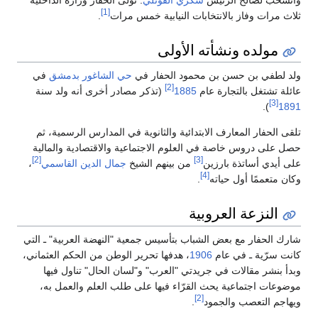
وانسحب لصالح الرئيس
شكري القوتلي
. تولّى الحفار وزارة الداخلية
[1]
ثلاث مرات وفاز بالانتخابات النيابية خمس مرات
.
مولده ونشأته الأولى
ولد لطفي بن حسن بن محمود الحفار في
حي الشاغور
بدمشق
في
[2]
عائلة تشتغل بالتجارة عام
1885
(تذكر مصادر أخرى أنه ولد سنة
[3]
).
1891
تلقى الحفار المعارف الابتدائية والثانوية في المدارس الرسمية، ثم
حصل على دروس خاصة في العلوم الاجتماعية والاقتصادية والمالية
[2]
[3]
على أيدي أساتذة بارزين
من بينهم الشيخ
جمال الدين القاسمي
،
[4]
وكان متعممًا أول حياته
.
النزعة العروبية
شارك الحفار مع بعض الشباب بتأسيس جمعية "النهضة العربية" ـ التي
كانت سرّية ـ في عام
1906
، هدفها تحرير الوطن من الحكم العثماني،
وبدأ بنشر مقالات في جريدتي "العرب" و"لسان الحال" تناول فيها
موضوعات اجتماعية يحث القرّاء فيها على طلب العلم والعمل به،
[2]
ويهاجم التعصب والجمود
.