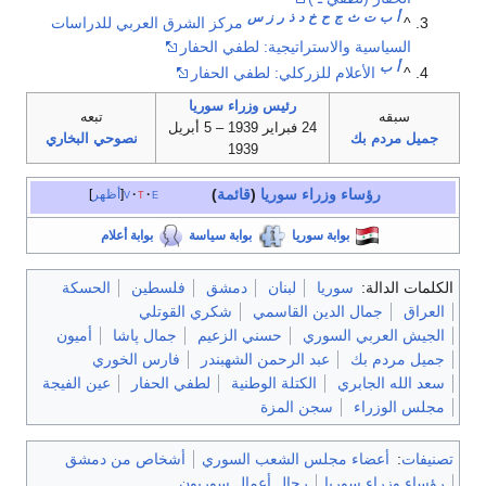
أ
ب
ت
ث
ج
ح
خ
د
ذ
ر
ز
س
^
مركز الشرق العربي للدراسات
السياسية والاستراتيجية: لطفي الحفار
أ
ب
^
الأعلام للزركلي: لطفي الحفار
رئيس وزراء سوريا
سبقه
تبعه
24 فبراير 1939 – 5 أبريل
جميل مردم بك
نصوحي البخاري
1939
رؤساء وزراء سوريا
(
قائمة
)
e
t
v
أظهر
بوابة سوريا
بوابة سياسة
بوابة أعلام
الكلمات الدالة:
سوريا
لبنان
دمشق
فلسطين
الحسكة
العراق
جمال الدين القاسمي
شكري القوتلي
الجيش العربي السوري
حسني الزعيم
جمال پاشا
أميون
جميل مردم بك
عبد الرحمن الشهبندر
فارس الخوري
سعد الله الجابري
الكتلة الوطنية
لطفي الحفار
عين الفيجة
مجلس الوزراء
سجن المزة
تصنيفات
:
أعضاء مجلس الشعب السوري
أشخاص من دمشق
رؤساء وزراء سوريا
رجال أعمال سوريون