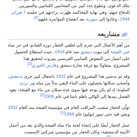
بتلك الدعوى، وتطوع عدد كبير من المحامين اللبنانيين والسوريين
للدفاع عنهم، وفي نهاية المحاكمة ظهرت براءتهم في جلسة
7 فبراير
[2]
1944
، وعادوا إلى
سورية
بعد انفضاح المؤامرة عليهم
.
مشاريعه
من أهم الأعمال التي تعزى إلى لطفي الحفار دوره القيادي في جر مياه
عين الفيجة
إلى بيوت
دمشق
منذ عام
1924
، حيث استطاع الحصول
على امتياز من المفوض السامي الفرنسي ببيروت لتحقيق هذا
[2]
المشروع، متعاونًا مع غرفة تجارة دمشق
وفارس الخوري
.
وقد تم تدشين هذا المشروع في عام
1932
باحتفال كبير جرى
بدمشق
،
وأضحى سكانها يحصلون على الماء النقي بدلاً من مياه
نهر بردى
الملوثة؛ إذ لم يكن يوجد فيها سوى عدة سبلان من ماء نبع الفيجة، يعود
[2]
الفضل بمدها إلى الوالي ناظم باشا في عام
1906
.
تولّى الحفار منصب المراقب العام في مؤسسة الفيجة منذ العام
1932
[1]
وبقي فيه حتى تموز (يوليو) عام
1958
.
عمل الحفار أيضًا على إنشاء لجنة بناء مياه الفيجة والذي يعد من أجمل
الأبنية الدمشقية، وكان الحفار من مؤسسي شركتي الإسمنت
[3]