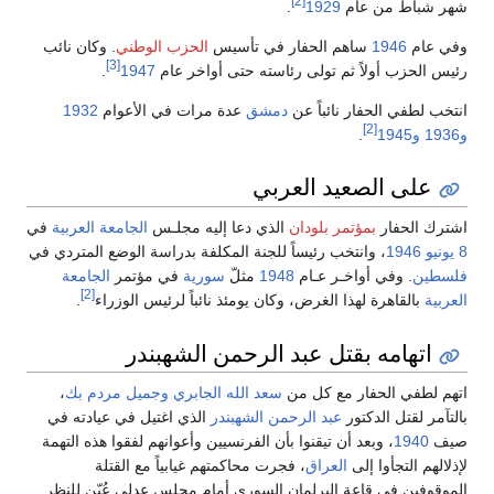
[2]
شهر شباط من عام
1929
.
وفي عام
1946
ساهم الحفار في تأسيس
الحزب الوطني
. وكان نائب
[3]
رئيس الحزب أولاً ثم تولى رئاسته حتى أواخر عام
1947
.
انتخب لطفي الحفار نائباً عن
دمشق
عدة مرات في الأعوام
1932
[2]
و1936
و1945
.
على الصعيد العربي
اشترك الحفار
بمؤتمر بلودان
الذي دعا إليه مجلـس
الجامعة العربية
في
8 يونيو
1946
، وانتخب رئيساً للجنة المكلفة بدراسة الوضع المتردي في
فلسطين
. وفي أواخـر عـام
1948
مثلّ
سورية
في مؤتمر
الجامعة
[2]
العربية
بالقاهرة لهذا الغرض، وكان يومئذ نائباً لرئيس الوزراء
.
اتهامه بقتل عبد الرحمن الشهبندر
اتهم لطفي الحفار مع كل من
سعد الله الجابري
وجميل مردم بك
،
بالتآمر لقتل الدكتور
عبد الرحمن الشهبندر
الذي اغتيل في عيادته في
صيف
1940
، وبعد أن تيقنوا بأن الفرنسيين وأعوانهم لفقوا هذه التهمة
لإذلالهم التجأوا إلى
العراق
، فجرت محاكمتهم غيابياً مع القتلة
الموقوفين في قاعة البرلمان السوري أمام مجلس عدلي عُيّن للنظر