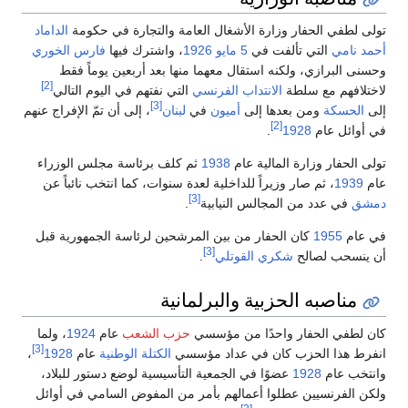
تولى لطفي الحفار وزارة الأشغال العامة والتجارة في حكومة
الداماد
أحمد نامي
التي تألفت في
5 مايو
1926
، واشترك فيها
فارس الخوري
وحسنى البرازي، ولكنه استقال معهما منها بعد أربعين يوماً فقط
[2]
لاختلافهم مع سلطة
الانتداب الفرنسي
التي نفتهم في اليوم التالي
[3]
إلى
الحسكة
ومن بعدها إلى
أميون
في
لبنان
، إلى أن تمّ الإفراج عنهم
[2]
في أوائل عام
1928
.
تولى الحفار وزارة المالية عام
1938
ثم كلف برئاسة مجلس الوزراء
عام
1939
، ثم صار وزيراً للداخلية لعدة سنوات، كما انتخب نائباً عن
[3]
دمشق
في عدد من المجالس النيابية
.
في عام
1955
كان الحفار من بين المرشحين لرئاسة الجمهورية قبل
[3]
أن ينسحب لصالح
شكري القوتلي
.
مناصبه الحزبية والبرلمانية
كان لطفي الحفار واحدًا من مؤسسي
حزب الشعب
عام
1924
، ولما
[3]
انفرط هذا الحزب كان في عداد مؤسسي
الكتلة الوطنية
عام
1928
،
وانتخب عام
1928
عضوًا في الجمعية التأسيسية لوضع دستور للبلاد،
ولكن الفرنسيين عطلوا أعمالهم بأمر من المفوض السامي في أوائل