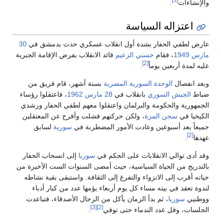
والإنشاءات
.
اعتزاله السياسة
عارض لطفي الحفار بشدة أول انقلاب عسكري حدث بدمشق في
30
مارس
1949
، فقام
حسني الزعيم
قائد الانقلاب بفرض الإقامة الجبرية
[2]
عليه لمدة أربعين يوماً
.
وبعد انفصال
الوحدة السورية المصرية
بستة أشهر، قام فريق من
ضباط
الجيش السوري
بانقلاب في
28 مارس
1962
، فاعتقلوا رؤساء
الجمهورية والحكومة والبرلمان واعتقلوا معهم لطفي الحفار ورشدي
الكيخيا في
سجن المزة
، ولكن حركتهم فشلت وأفرج عن المعتقلين
جميعاً بعد أسبوعين وعادت الأمور المضطربة في
سورية
لسابق
[2]
عهدها
.
وقد أدى توالي الانقلابات على الحكم في
سوريا
إلى انسحاب الحفار
بالتدريج من الحياة السياسية، حيث أمضى السنوات الست الأخيرة من
حياته أقرب إلى الانزواء والتفرغ إلى الثقافة. واستبقى بقية نشاطه
لندوة تعقد في بيته مساء كل يوم أربعاء يؤمها عدد من كبار أدباء
ووطنيي
سوريا
، ثم بدأ الزمان يأكل من الرجال الأصدقاء، فتباعدت
[3]
[2]
الجلسات، وقل عدد الندماء حتى توفي
.