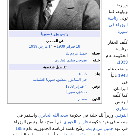
وزارية
ونيابية، كما
تولى
رئاسة
الوزراء في
سوريا
.
رئيس وزراء سوريا
في المنصب
كلّف الحفار
18 فبراير
1939
–
14 مارس
1939
برئاسة
سبقه
جميل مردم بك
الحكومة عام
خلفه
نصوحي سليم البخاري
،
1939
تفاصيل شخصية
وانتخب عام
وُلِد
1885
1943
نائباً
حي الشاغور
،
دمشق
،
سوريا العثمانية
في
توفي
4 فبراير
1968
البرلمان،
دمشق
،
سوريا
كما كلّفه
الدين
مسلم
الرئيس
شكري
القوتلي
وزيراً للداخلية في حكومة
سعد الله الجابري
واستمر في
منصبه في عهد حكومة
فارس الخوري
، ثم أصبح نائباً لرئيس الوزراء
في عهد
جميل مردم بك
، رشّح نفسه لرئاسة الجمهورية عام
1955