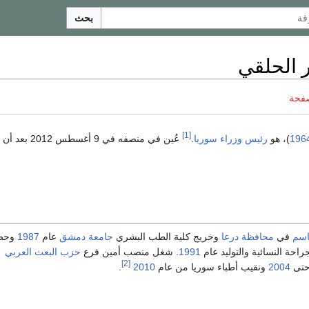
بحث
ر الحلقي
صفحة
[1]
196
)، هو
رئيس وزراء سوريا
.
عُين في منصفه في 9 أغسطس 012
سم
في
محافظة درعا
وخريج كلية الطب البشري
جامعة دمشق
عام
1987
وحصل
احة النسائية والتوليد عام
1991
. شغل منصب أمين فرع
حزب البعث العربي
[2]
تى
2004
ونقيب أطباء سوريا من عام
2010
.