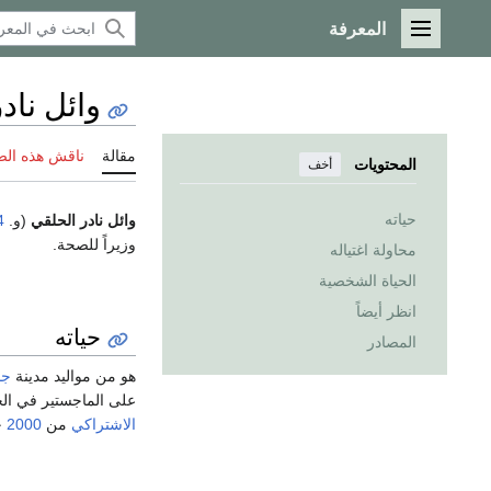
المعرفة
القائمة الرئيسية
وائل ناد
مقالة
ناقش هذه ال
المحتويات
أخف
حياته
وائل نادر الحلقي
(و.
4
وزيراً للصحة.
محاولة اغتياله
الحياة الشخصية
انظر أيضاً
حياته
المصادر
هو من مواليد مدينة
جا
على الماجستير في الجر
الاشتراكي
من
2000
ح