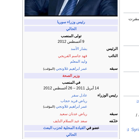
فرت
رئيس وزراء سوريا
الحالي
تولى المنصب
9 أغسطس 2012
الرئيس
بشار الأسد
النائب
فهد جاسم الفريجي
وليد المعلم
سبقه
عمر ابراهيم غلاونجي
(المؤقت)
وزير الصحة
في المنصب
14 أبريل 2011 – 26 أغسطس 2012
رئيس الوزراء
عادل سفر
رياض فريد حجاب
عمر ابراهيم غلاونجي
(المؤقت)
سبقه
رياض عدنان سعيد
9 آب /
خلـَفه
سعد عبد السلام النايف
عضو في
القيادة المحلية
لحزب البعث
الحالي