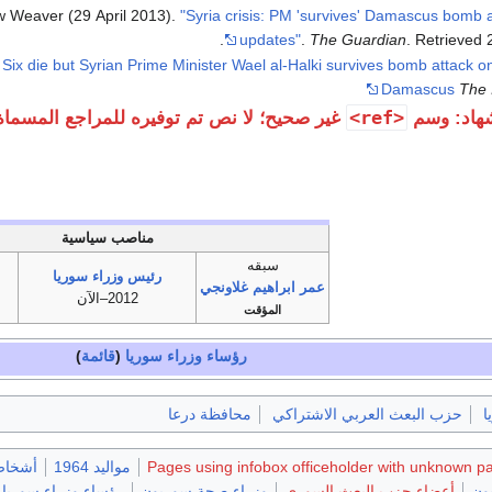
 Weaver (29 April 2013).
"Syria crisis: PM 'survives' Damascus bomb at
.
updates"
.
The Guardian
. Retrieved
Six die but Syrian Prime Minister Wael al-Halki survives bomb attack o
Damascus
The 
<ref>
هاد: وسم
غير صحيح؛ لا نص تم توفيره للمراجع المسماة
مناصب سياسية
سبقه
رئيس وزراء سوريا
عمر ابراهيم غلاونجي
2012–الآن
المؤقت
رؤساء وزراء سوريا
(
قائمة
)
ا
حزب البعث العربي الاشتراكي
محافظة درعا
Pages using infobox officeholder with unknown p
مواليد 1964
أشخاص
ون
أعضاء حزب البعث السوري
وزراء صحة سوريون
رؤساء وزراء سوريا