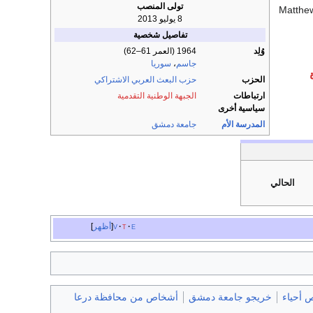
تولى المنصب
Matthew
8 يوليو 2013
تفاصيل شخصية
وُلِد
1964 (العمر 61–62)
جاسم
،
سوريا
الحزب
حزب البعث العربي الاشتراكي
ارتباطات
الجبهة الوطنية التقدمية
سياسية أخرى
المدرسة الأم
جامعة دمشق
الحالي
e
t
v
أظهر
 أحياء
خريجو جامعة دمشق
أشخاص من محافظة درعا