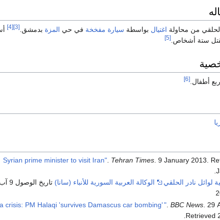
له
[4]
[3]
اغتيال
بواسطة
سيارة مفخخة
في حي
المزة
بدمشق.
أس
[5]
مقتل ستة أشخاص.
خصية
[6]
بع أطفال.
ا
.
Tehran Times
. 9 January 2013
. Re
.
J
ية لوائل نادر الحلقي
الوكالة العربية السورية للأنباء (سانا)
تاريخ الوصول 
"
.
BBC News
. 29 
.
Retrieved