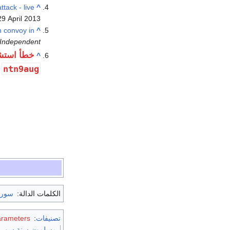
tack - live
^
29 April
2013
n convoy in
^
Independent
خطأ استش
^
ntn9aug
الكلمات الدالة:
سوري
تصنيفات
:
arameters
مسلمون سنة سوري