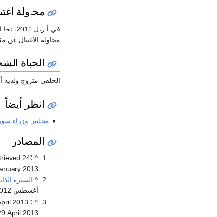
محاولة اغتيا
في أبريل 2013، نجا الحلقي من محاولة
محاولة الاغتيال عن 
الحياة الش
الحلقي متزوج ولديه أر
انظر أيضاً
مجلس وزراء سوري
المصادر
trieved
24
"Syrian prime minister to visit Iran"
^
anuary
2013
^
السيرة الذات
أغسطس 2012
April 2013
.
"Syria crisis: PM Halaqi 'survives Damascus car bombing'
^
29 April
2013