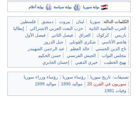
بوابة سوريا
بوابة سياسة
بوابة أعلام
الكلمات الدالة:
سوريا
لبنان
بيروت
دمشق
فلسطين
الحرب العالمية الثانية
حزب البعث العربي الاشتراكي
إيطاليا
باريس
كركوك
العراق
فيصل الثاني
فيصل الأول
هاشم الأتاسي
شكري القوتلي
جبل الدروز
تاج الدين الحسني
خالد العظم
عبد الرحمن الشهبندر
مجلس النواب
الجيش الفرنسي
حسن الحكيم
بهيج الخطيب
خيري الذهبي
إحسان الجابري
تصنيفات
:
تاريخ سوريا
رؤساء سوريا
رؤساء وزراء سوريا
سوريون في القرن 20
مواليد 1895
مواليد 1899
وفيات 1981