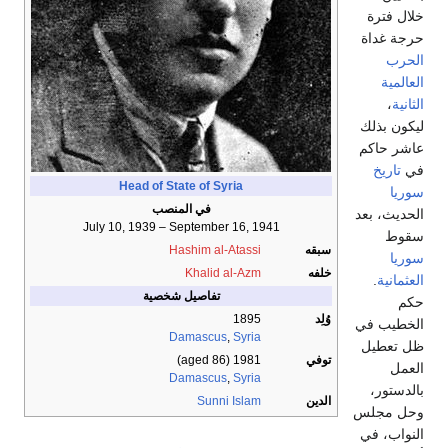
خلال فترة
حرجة غداة
الحرب
العالمية
الثانية
،
ليكون بذلك
عاشر حاكم
في
تاريخ
Head of State of Syria
سوريا
في المنصب
الحديث، بعد
July 10, 1939 – September 16, 1941
سقوط
سبقه
Hashim al-Atassi
سوريا
خلفه
Khalid al-Azm
العثمانية
.
تفاصيل شخصية
حكم
وُلِد
1895
الخطيب في
Damascus
,
Syria
ظل تعطيل
توفي
1981 (aged 86)
العمل
Damascus
,
Syria
بالدستور،
الدين
Sunni Islam
وحل مجلس
النواب، في