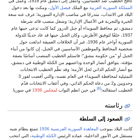
كافح الخطيب ضد العثمانيين، وانتقل إلى دمشق عام 1918، وعمل في
المملكة السورية العربية
مع الملك
فيصل الأول
، ومكث بها بعد دخول
البلاد في الانتداب، متدرجًا في مناصب الإدارة السورية؛ عرف عنه سعة
الخبرة والتجربة في الأعمال الإدارية؛ وشغل منصب قائد شرطة
دمشق، ثم محافظ السويداء أو جبل الدروز كما كانت تدعى حينها عام
1937، خلفًا لتوفيق الأطرش، وكان الجبل حينها قد عاد حديثًا للدولة
السورية أواخر عام 1936، غير أن الخلافات العميقة اندلعت حول
شخصية المحافظ والموظفين الأساسيين في الجبل، إن كانوا من أبناء
الجبل أو "من حكومة مشق"؛ فاستلم الخطيب المنصب أساسًا بصفة
مؤقتة، بتوافق أنصار الوحدة وداعميهم من الكتلة الوطنية في دمشق،
مع أنصار الحكم الذاتي لحل الأزمة؛ وقد نظّم الخطيب الانتخابات
التمثيلية لمحافظة السويداء في العام نفسه، والتي أفضت لفوز 3
وحدويين و2 من دعاة الحكم الذاتي، وفي أعقاب الانتخابات قدّم
[6]
الخطيب استقالته؛
في حين انظم النواب
لمجلس 1936
في سوريا.
رئاسته
الصعود إلى السلطة
كانت البلاد بموجب
المعاهدة السورية الفرنسية 1936
تتمتع بنظام شبه
مستقل في الأمور الداخلية، عماده الرئيس
الكتلة الوطنية
، التي انتخب