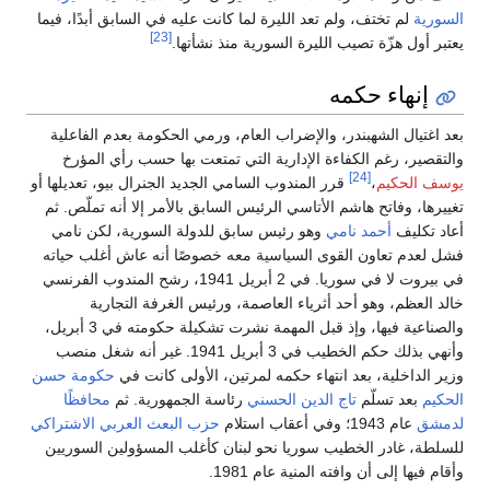
السورية
لم تختف، ولم تعد الليرة لما كانت عليه في السابق أبدًا، فيما
[23]
يعتبر أول هزّة تصيب الليرة السورية منذ نشأتها.
إنهاء حكمه
بعد اغتيال الشهبندر، والإضراب العام، ورمي الحكومة بعدم الفاعلية
والتقصير، رغم الكفاءة الإدارية التي تمتعت بها حسب رأي المؤرخ
[24]
يوسف الحكيم
،
قرر المندوب السامي الجديد الجنرال بيو، تعديلها أو
تغييرها، وفاتح هاشم الأتاسي الرئيس السابق بالأمر إلا أنه تملّص. ثم
أعاد تكليف
أحمد نامي
وهو رئيس سابق للدولة السورية، لكن نامي
فشل لعدم تعاون القوى السياسية معه خصوصًا أنه عاش أغلب حياته
في بيروت لا في سوريا. في 2 أبريل 1941، رشح المندوب الفرنسي
خالد العظم، وهو أحد أثرياء العاصمة، ورئيس الغرفة التجارية
والصناعية فيها، وإذ قبل المهمة نشرت تشكيلة حكومته في 3 أبريل،
وأنهي بذلك حكم الخطيب في 3 أبريل 1941. غير أنه شغل منصب
وزير الداخلية، بعد انتهاء حكمه لمرتين، الأولى كانت في
حكومة حسن
الحكيم
بعد تسلّم
تاج الدين الحسني
رئاسة الجمهورية. ثم
محافظًا
لدمشق
عام 1943؛ وفي أعقاب استلام
حزب البعث العربي الاشتراكي
للسلطة، غادر الخطيب سوريا نحو لبنان كأغلب المسؤولين السوريين
وأقام فيها إلى أن وافته المنية عام 1981.