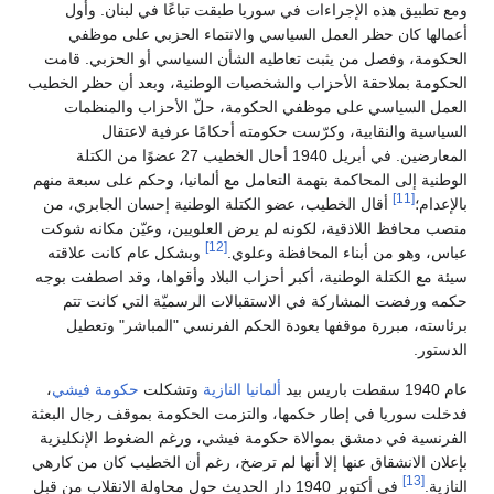
ومع تطبيق هذه الإجراءات في سوريا طبقت تباعًا في لبنان. وأول
أعمالها كان حظر العمل السياسي والانتماء الحزبي على موظفي
الحكومة، وفصل من يثبت تعاطيه الشأن السياسي أو الحزبي. قامت
الحكومة بملاحقة الأحزاب والشخصيات الوطنية، وبعد أن حظر الخطيب
العمل السياسي على موظفي الحكومة، حلّ الأحزاب والمنظمات
السياسية والنقابية، وكرّست حكومته أحكامًا عرفية لاعتقال
المعارضين. في أبريل 1940 أحال الخطيب 27 عضوًا من الكتلة
الوطنية إلى المحاكمة بتهمة التعامل مع ألمانيا، وحكم على سبعة منهم
[11]
بالإعدام؛
أقال الخطيب، عضو الكتلة الوطنية إحسان الجابري، من
منصب محافظ اللاذقية، لكونه لم يرض العلويين، وعيّن مكانه شوكت
[12]
عباس، وهو من أبناء المحافظة وعلوي.
وبشكل عام كانت علاقته
سيئة مع الكتلة الوطنية، أكبر أحزاب البلاد وأقواها، وقد اصطفت بوجه
حكمه ورفضت المشاركة في الاستقبالات الرسميّة التي كانت تتم
برئاسته، مبررة موقفها بعودة الحكم الفرنسي "المباشر" وتعطيل
الدستور.
عام 1940 سقطت باريس بيد
ألمانيا النازية
وتشكلت
حكومة فيشي
،
فدخلت سوريا في إطار حكمها، والتزمت الحكومة بموقف رجال البعثة
الفرنسية في دمشق بموالاة حكومة فيشي، ورغم الضغوط الإنكليزية
بإعلان الانشقاق عنها إلا أنها لم ترضخ، رغم أن الخطيب كان من كارهي
[13]
النازية.
في أكتوبر 1940 دار الحديث حول محاولة الانقلاب من قبل