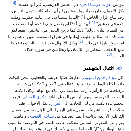
[14]
موالين
لقوات فرنسا الحرة
في الجيش الفرنسي، غير أنها فشلت.
بكل الأحوال، فإن شرائح واسعة من الرأي العام كانت تميل للنازيين،
وقد شاع الرأي الخاص بأنّ "ألمانيا ستساعدنا في إقامة حكومة وطنية
[15]
حرّة في دمشق"،
بيد أن أحدًا لم يحصل على الدعم أو المساعدة
من النظام النازي، ولعلّ ذلك كما يرجح البعض من الباحثين، يعود لكون
هتلر
قد أخذ مطامع حليفته إيطاليا في شرق المتوسط بعين الاعتبار، ما
[16]
لعب دورًا بارزًا في ذلك؛
وبكل الأحوال فقد فشلت الحكومة تمامًا
بمنع التغلغل المخابراتي، للألمان والإيطاليين في سوريا خلال
[17]
الحرب.
اغتيال الشهبندر
كان
عبد الرحمن الشهبندر
معارضًا صلبًا لفرنسا والخطيب، وفي الوقت
ذاته للكتلة الوطنية. وقد خلق اغتياله في 7 يوليو 1940 في عيادته
برصاصة في الرأس، أزمة سياسية في البلاد مع اتهام أركان الكتلة
الوطنية بالجريمة، ومنهم الرئيس المقبل للبلاد
شكري القوتلي
. فهرب
معظم قادةالكتلة في ليل الحادث إلى
العراق
. بكل الأحوال، فقد
تمكنت قوات الشرطة السورية في اليوم التالي للجريمة، من اعتقال
الفاعلين الأربعة برئاسة أحمد عصاصة في
بساتين الغوطة
، وأقامت
بقرار من المفوض السامي محكمة خاصة للنظر في الموضوع ما سبب
حنق الوطنيين: "إنّ القضاء السوري لا يشكّ في نزاهته، وعدله لتنقل