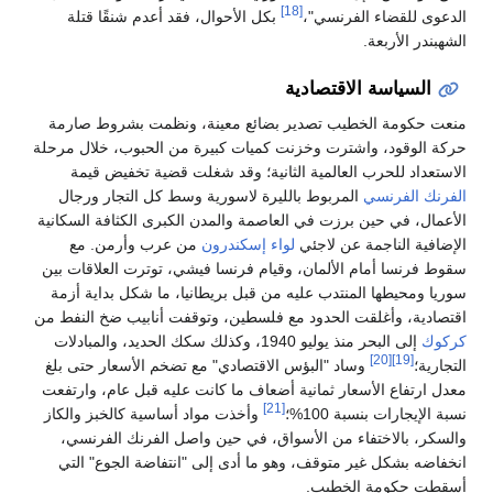
[18]
الدعوى للقضاء الفرنسي"،
بكل الأحوال، فقد أعدم شنقًا قتلة
الشهبندر الأربعة.
السياسة الاقتصادية
منعت حكومة الخطيب تصدير بضائع معينة، ونظمت بشروط صارمة
حركة الوقود، واشترت وخزنت كميات كبيرة من الحبوب، خلال مرحلة
الاستعداد للحرب العالمية الثانية؛ وقد شغلت قضية تخفيض قيمة
الفرنك الفرنسي
المربوط بالليرة لاسورية وسط كل التجار ورجال
الأعمال، في حين برزت في العاصمة والمدن الكبرى الكثافة السكانية
الإضافية الناجمة عن لاجئي
لواء إسكندرون
من عرب وأرمن. مع
سقوط فرنسا أمام الألمان، وقيام فرنسا فيشي، توترت العلاقات بين
سوريا ومحيطها المنتدب عليه من قبل بريطانيا، ما شكل بداية أزمة
اقتصادية، وأغلقت الحدود مع فلسطين، وتوقفت أنابيب ضخ النفط من
كركوك
إلى البحر منذ يوليو 1940، وكذلك سكك الحديد، والمبادلات
[20]
[19]
التجارية؛
وساد "البؤس الاقتصادي" مع تضخم الأسعار حتى بلغ
معدل ارتفاع الأسعار ثمانية أضعاف ما كانت عليه قبل عام، وارتفعت
[21]
نسبة الإيجارات بنسبة 100%؛
وأخذت مواد أساسية كالخبز والكاز
والسكر، بالاختفاء من الأسواق، في حين واصل الفرنك الفرنسي،
انخفاضه بشكل غير متوقف، وهو ما أدى إلى "انتفاضة الجوع" التي
أسقطت حكومة الخطيب.