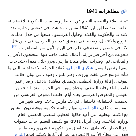
مظاهرات 1941
نتيجة الغلاء والتضخم الناجم عن الحصار وسياسات الحكومة الاقصتادية،
اندلعت منذ مطلع يناير 1941 مسيرات حاشدة في دمشق وحلب، ضد
الانتداب والحكومة والغلاء، وحاول الفرنسيون قمعها من خلال عمليات
الترويع والاعتقال، وسقط في دمشق عدد من الجرحى، في حين قتل
[22]
ثلاثة في حمص وتسعة في حلب في اليوم الأول من المظاهرات.
فتحولت من آخر فبراير إلى أعمال شغب هاجم فيها المحتجون الأفران،
والمحلات، ثم الإضراب العام منذ 1 مارس. وبرز خلال هذه الاحتجاجات
اسم الرئيس المقبل
شكري القوتلي
، كقائد للحركة الاحتجاجية، التي ما
فتأت تتوسع حتى بلغت بيروت، وطرابلس، وصيدا، في لبنان. طالب
القوتلي، إقالة وزارة الخطيب، وتصديق معاهدةا 1936، وإصار عفو
عام، وإلغاء رقابة الصحف، وحياد سوريا في الحرب. بعد اللقاء بين
القوتلي والمفوض الفرنسي بعدة أيام، طلب المفوض الفرنسي من
الخطيب الاستقالة، فاستقال في 15 مارس 1941؛ وبعد شهر من
المفاوضات كلف
خالد العظم
، مهام رئاسة حكومة مؤقتة دون التشاور
مع الكتلة الوطنية التي أعيد خلالها الخطيب لمنصب المفتش العام
لوزارة الداخلية. وفي أبريل 1941، مع تكليف العظم، بدأت خطوات
رفع الحصار الاقتصادي، بعد اتفاق بين حكومة فيشي وبريطانيا، ما
خفف من وطأة الأزمة الاقتصادية، غير أن آثارها لاسيّما قيمة
الليرة