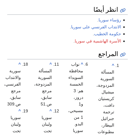
انظر أيضًا
رؤساء سوريا
.
الانتداب الفرنسي على سوريا
.
حكومة الخطيب
.
الأسرة الهاشمية في سوريا
.
المراجع
^
نواب
^
^
^
محافظة
المسألة
سورية
المسألة
السويداء
السورية
والانتداب
السورية
الخمسة
المزدوجة،
الفرنسي،
المزدوجة،
هم: 3
مرجع
مرجع
ميشيال
دروز،
سابق،
سابق،
كريستيان
و1
ص.51
ص.309
دافت،
مسيحي،
^
^
ترجمة
1 من
سوريا
سوريا
جبرائيل
البدو.
ولبنان
ولبنان
البيطار،
سوريا
تحت
تحت
مطبوعات