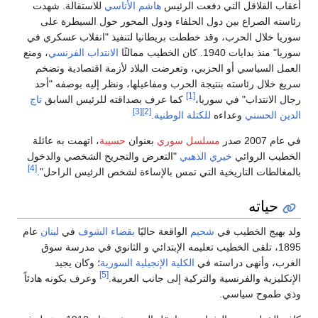
أعقاب القلاقل التي دفعت الرئيس
هاشم الأتاسي
للاستقالة. شهدت
رئاسته الصراع بين دول الحلفاء ودول المحور حول السيطرة على
سوريا خلال الحرب، وقد خططت بريطانيا لتنفيذ "انقلاب عسكري في
سوريا" منذ بدايات 1940. كان الخطيب ممالئًا
الانتداب الفرنسي
، ومنع
العمل السياسي أو الحزبي، وتعرضت البلاد لأزمة اقتصادية وتضخم
سريع خلال رئاسته بنتيجة الحرب ومفاعيلها، ونظر إليه بوصفه "أحد
[1]
رجال الانتداب" في سوريا،
كما عرف بصداقته للرئيس السابق
تاج
[3]
[2]
الدين الحسني
وعداءه
للكتلة الوطنية
.
في عام 2007 صدر
مسلسل سوري
بعنوان
حسيبة
، اتهمت به عائلة
الخطيب الروائي
خيري الذهبي
"التعرض والتجريح الشخصي والدخول
[4]
بالمغالطات التاريخية التي تمس بالإساءة لشخص الرئيس الراحل".
حياته
ولد بهيج الخطيب في
شحيم
الواقعة حاليًا
بقضاء الشوف
في
لبنان
عام
1895، تلقى الخطيب تعليمه الإبتدائي و الثانوي في مدرسة سوق
الغرب، وأنهى دراسته في
الكلية الإنجيلية السورية
؛ وكان يجيد
[5]
الإنكليزية والفرنسية والتركية إلى جانب العربية.
وعرف بكونه هادئاً
وذي طموح سياسي.