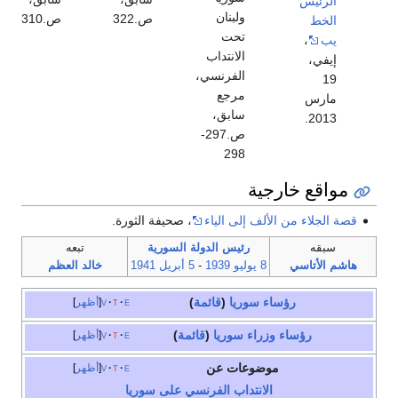
الرئيس
ولبنان
ص.322
ص.310
الخط
تحت
يب
،
الانتداب
إيفي،
الفرنسي،
19
مرجع
مارس
سابق،
2013.
ص.297-
298
مواقع خارجية
قصة الجلاء من الألف إلى الياء
، صحيفة الثورة.
سبقه
رئيس الدولة السورية
تبعه
هاشم الأتاسي
8 يوليو
1939
-
5 أبريل
1941
خالد العظم
رؤساء سوريا
(
قائمة
)
e
t
v
أظهر
رؤساء وزراء سوريا
(
قائمة
)
e
t
v
أظهر
موضوعات عن
e
t
v
أظهر
الانتداب الفرنسي على سوريا