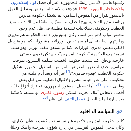
رئيسها هاشم الأتاسي رئيسًا للجمهورية. غير أن فصل
لواء إسكندرون
والاحتجاجات السورية 1939
قد دفعت لاستقالة الرئيس وتعطيل العمل
بالدستور بقرار من المفوض السامي، ثم تشكيل حكومة مديرين
برئاسة مدير الداخلية بهيج الخطيب، المقرّب أساسًا من الانتداب. تمتع
الخطيب وحكومته، بصلاحيات تنفيذية مطلقة في ظل عدم وجود
مجلس نواب قائم لمراقبتها، وكان جميع وزراء هذه الحكومة هم مديري
وزاراتهم السابقة، أي لم يجر تعيين الوزراء بالمشاورات كما هو متبع بل
اكتفي بتعيين مديري الوزارات، كما لم يتمتعوا بلقب "وزير" وهو سبب
تسمية هذه الحكومة "حكومة المديرين"، ولم تكن تحوي حقيبتي
خارجية ودفاع؛ كما تمتعت حكومة الخطيب بسلطة التشريع، بموجب
مراسيم تخضع لتصديق المفوضية الفرنسية. استقبل الجمهور تشكيل
[7]
حكومة الخطيب "بهدوء ظاهري"،
غير أنه وبعد أيام قليلة من
تشكيلها، أعلن عن إحباط مشروع لاغتيال الخطيب من قبل بعض
[9]
[8]
وطنيي
حماه
؛
أما تعطيل الدستور الجمهوري، قد ترك أثرًا إيجابيًا،
أفضى لانتعاش آمال الحزب الملكي
وسوريا لكبرى
الهاشمية، لا سيّما
[10]
بعد زيارة الملك الطفل
فيصل الثاني
إلى لبنان.
السياسة الداخلية
كانت حكومة المديرين حكومة غير سياسية، واكتفت بالشأن الإداري،
وكان تدخل المفوض الفرنسي في إدارة شؤون المرحلة واضحًا وجليًا،