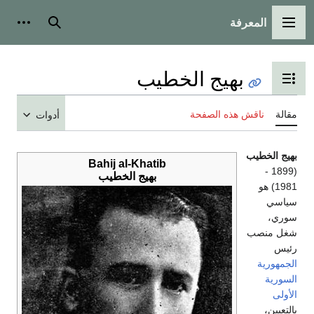
المعرفة
القائمة الرئيسية
بحث
أدوات
بهيج الخطيب
تبديل عرض جدول المحتويات
مقالة
ناقش هذه الصفحة
أدوات
بهيج الخطيب
Bahij al-Khatib
(1899 -
بهيج الخطيب
1981) هو
سياسي
سوري،
شغل منصب
رئيس
الجمهورية
السورية
الأولى
بالتعيين،