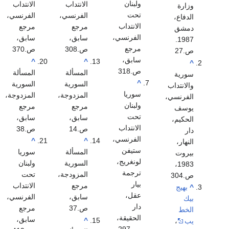
ولبنان
الانتداب
الانتداب
وزارة
تحت
الفرنسي،
الفرنسي،
الدفاع،
الانتداب
مرجع
مرجع
دمشق
الفرنسي،
سابق،
سابق،
1987.
مرجع
ص.308
ص.370
ص.27
سابق،
^
^
^
ص.318
المسألة
المسألة
سورية
^
السورية
السورية
والانتداب
سوريا
المزدوجة،
المزدوجة،
الفرنسي،
ولبنان
مرجع
مرجع
يوسف
تحت
سابق،
سابق،
الحكيم،
الانتداب
ص.14
ص.38
دار
الفرنسي،
^
^
النهار،
ستيفن
المسألة
سوريا
بيروت
لونغريج،
السورية
ولبنان
1983،
ترجمة
المزودجة،
تحت
ص.304
بيار
مرجع
الانتداب
^
بهيج
عقل،
سابق،
الفرنسي،
بيك
دار
ص.37
مرجع
الخط
الحقيقة،
سابق،
^
يب
،