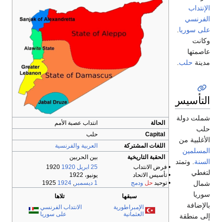
الإنتداب
الفرنسي
على سوريا
.
وكانت
عاصمتها
مدينة
حلب
.
التأسيس
شملت دولة
الحالة
انتداب عصبة الأمم
حلب
Capital
حلب
الأغلبية من
اللغات المشتركة
العربية
والفرنسية
المسلمين
الحقبة التاريخية
بين الحربين
السنة
. وتمتد
• فرض الانتداب
25 ابريل
1920
1920
لتغطي
• تأسيس الاتحاد
يونيو، 1922
• توحيد
حل
ودمج
1 ديسمبر
,
1924
1925
شمال
سوريا
سبقها
تلاها
بالإضافة
الإمبراطورية
الانتداب الفرنسي
العثمانية
على سوريا
إلى منطقة