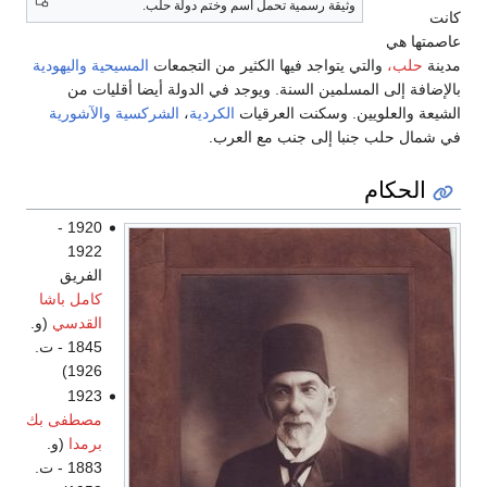
وثيقة رسمية تحمل اسم وختم دولة حلب.
كانت
عاصمتها هي
مدينة
حلب،
والتي يتواجد فيها الكثير من التجمعات
المسيحية
واليهودية
بالإضافة إلى المسلمين السنة. ويوجد في الدولة أيضا أقليات من
الشيعة والعلويين. وسكنت العرقيات
الكردية
،
الشركسية
والآشورية
في شمال حلب جنبا إلى جنب مع العرب.
الحكام
1920 -
1922
الفريق
كامل باشا
القدسي
(و.
1845 - ت.
1926)
1923
مصطفى بك
برمدا
(و.
1883 - ت.