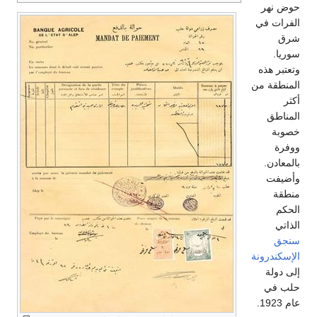
حوض نهر
الفرات في
شرق
سوريا.
وتعتبر هذه
المنطقة من
أكثر
المناطق
خصوبة
ووفرة
بالمعادن.
وأضيفت
منطقة
الحكم
الذاتي
سنجق
الإسكندرونة
إلى دولة
حلب في
عام 1923.