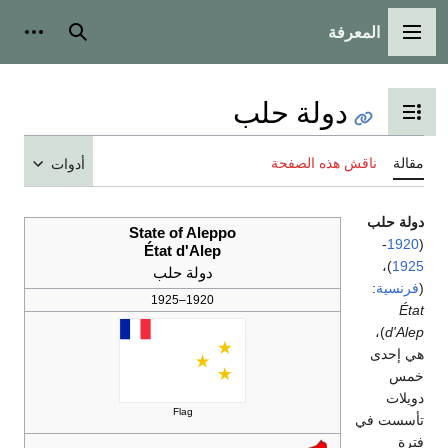
المعرفة
القائمة الرئيسية
بحث
أدوات
دولة حلب
تبديل عرض جدول المحتويات
مقالة
ناقش هذه الصفحة
أدوات
دولة حلب
State of Aleppo
-
1920
(
État d'Alep
)،
1925
دولة حلب
(
فرنسية
:
1920–1925
État
)،
d'Alep
هي إحدى
خمس
دويلات
Flag
تأسست في
فترة