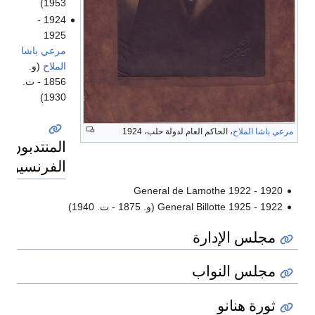
1953)
1924 -
1925
مرعي باشا
الملاح
(و.
1856 - ت.
1930)
مرعي باشا الملاح
، الحاكم العام لدولة حلب، 1924
المنتدبون
الفرنسيون
1920 - 1922 General de Lamothe
1922 - 1925 General Billotte (و. 1875 - ت. 1940)
مجلس الإدارة
مجلس النواب
ثورة هنانو