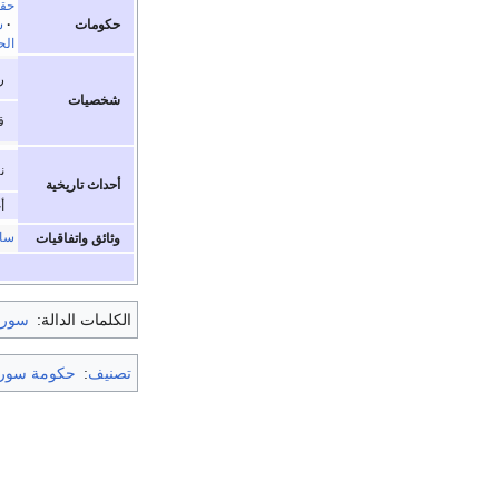
حقي
حكومات
·
س
الح
ر
شخصيات
ق
ن
أحداث تاريخية
أ
ساي
وثائق واتفاقيات
الكلمات الدالة:
سوري
تصنيف
:
حكومة سوري