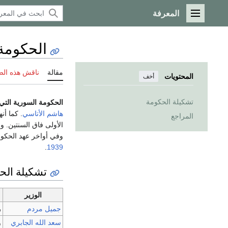
المعرفة
القائمة الرئيسية
الحكومة ا
مقالة
ناقش هذه ال
المحتويات
أخف
تشكيلة الحكومة
الحكومة السورية التي تشكلت ف
هاشم الأتاسي
. كما أن
المراجع
الأولى فاق السنتين. و
وفي أواخر عهد الحكو
.
1939
تشكيلة الح
الوزير
جميل مردم
ر
سعد الله الجابري
و