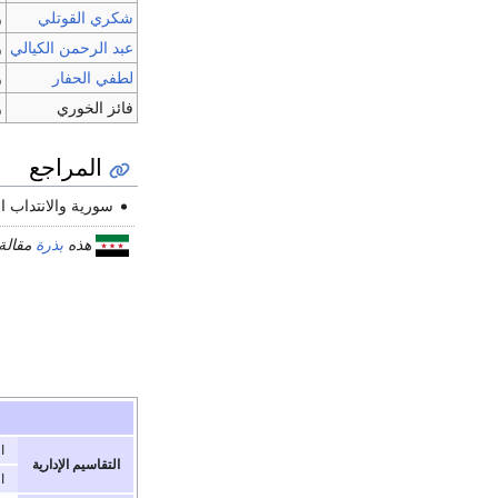
شكري القوتلي
و
عبد الرحمن الكيالي
و
لطفي الحفار
و
فائز الخوري
و
المراجع
سورية والانتداب ال
هذه
بذرة
مقالة
ا
التقاسيم الإدارية
ا