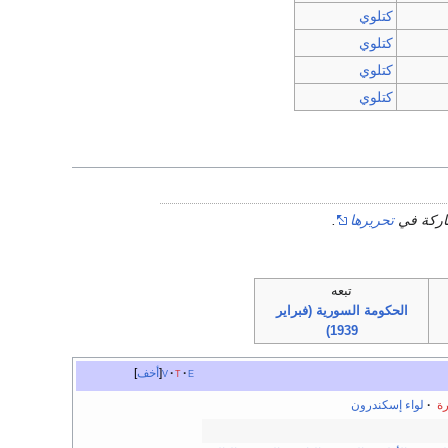
كتلوي
كتلوي
كتلوي
كتلوي
شاركة في
تحريرها
.
تبعه
الحكومة السورية (فبراير
1939)
e
t
v
أخف
ة
·
لواء إسكندرون