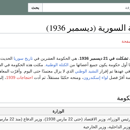
بحث
لسورية (ديسمبر 1936)
صفحة
ي 21 ديسمبر 1936
، هي الحكومة العشرين في
تاريخ سوريا
الحديث،
ها أول حكومة يكون جميع أعضائها من
الكتلة الوطنية
. مكثت هذه الحكومة في السل
في عهدها تم إقرار
النشيد الوطني
مة أقرّ فصل
لواء إسكندرون
، ومنحه حكمًا مستقلاً، ثم أدت
احتجاجات 1939
، إل
كومة
الوزارة
ئيس الوزراء، وزير الاقتصاد (حتى 22 مارس 1938)، وزير الدفاع (منذ 22 مارس 1938)
زير الداخلية، وزير الخارجية