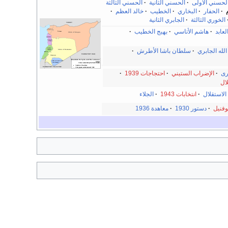
لحسني الأولى
·
الحسني الثانية
·
الحسني الثالثة
·
الحفار
·
البخاري
·
الخطيب
·
خالد العظم
·
الخوري الثالثة
·
الجابري الثانية
عابد
·
هاشم الأتاسي
·
بهيج الخطيب
·
لله الجابري
·
سلطان باشا الأطرش
·
رى
·
الإضراب الستيني
·
احتجاجات 1939
·
لال
الاستقلال
·
انتخابات 1943
·
الجلاء
وفنيل
·
دستور 1930
·
معاهدة 1936