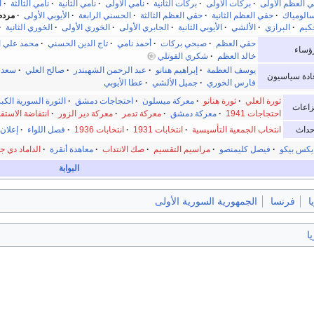
 العظم الأولى
·
بركات الأولى
·
بركات الثانية
·
نامي الأولى
·
نامي الثانية
·
نامي الثالثة
·
ا
الومياك
·
حقي العظم الثانية
·
حقي العظم الثالثة
·
الحسني الرابعة
·
الأيوبي الأولى
·
مردم
كيم
·
البرازي
·
الألشي
·
الأيوبي الثانية
·
الجابري الأولى
·
الخوري الأولى
·
الخوري الثانية
·
حقي العظم
·
صبحي بركات
·
أحمد نامي
·
تاج الدين الحسني
·
محمد علي ال
ؤساء
خالد العظم
·
شكري القوتلي
يوسف العظمة
·
إبراهيم هنانو
·
عبد الرحمن الشهبندر
·
صالح العلي
·
سعد ا
ادة سياسيون
فارس الخوري
·
جميل الألشي
·
عطا الأيوبي
ثورة العلي
·
ثورة هنانو
·
معركة ميسلون
·
احتجاجات دمشق
·
الثورة السورية الكب
زاعات
احتجاجات 1941
·
معركة دمشق
·
معركة تدمر
·
معركة دير الزور
·
انتفاضة الاستق
حداث
انتخاب الجمعية التأسيسية
·
انتخابات 1931
·
انتخابات 1936
·
فصل اللواء
·
إعلان 
كس بيكو
·
فيصل كليمنصو
·
مراسيم التقسيم
·
صك الانتداب
·
معاهدة أنقرة
·
الداماد دي ج
البوابة
ا
فرنسا
الجمهورية السورية الأولى
ا