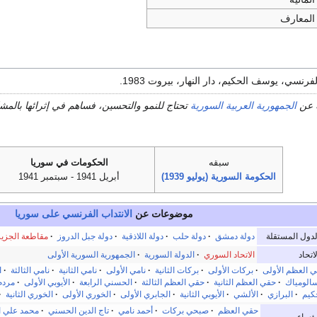
المعارف
فرنسي، يوسف الحكيم، دار النهار، بيروت 1983.
 عن
الجمهورية العربية السورية
تحتاج للنمو والتحسين، فساهم في إثرائها بالم
سبقه
الحكومات في سوريا
الحكومة السورية (يوليو 1939)
أبريل 1941 - سبتمبر 1941
موضوعات عن
الانتداب الفرنسي على سوريا
لدول المستقلة
دولة دمشق
·
دولة حلب
·
دولة اللاذقية
·
دولة جبل الدروز
·
مقاطعة الجزير
لاتحاد
الاتحاد السوري
·
الدولة السورية
·
الجمهورية السورية الأولى
 العظم الأولى
·
بركات الأولى
·
بركات الثانية
·
نامي الأولى
·
نامي الثانية
·
نامي الثالثة
·
ا
الومياك
·
حقي العظم الثانية
·
حقي العظم الثالثة
·
الحسني الرابعة
·
الأيوبي الأولى
·
مردم
كيم
·
البرازي
·
الألشي
·
الأيوبي الثانية
·
الجابري الأولى
·
الخوري الأولى
·
الخوري الثانية
·
حقي العظم
·
صبحي بركات
·
أحمد نامي
·
تاج الدين الحسني
·
محمد علي ال
ؤساء