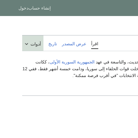
إنشاء حساب
دخول
اقرأ
عرض المصدر
تاريخ
أدوات
ديث، والتاسعة في عهد
الجمهورية السورية الأولى
، ككانت
حكومة مؤقتة، أسندت إلى رئيسها مهام رئاسة الجمهورية أيضًا، وشكلت من محايدين، وخلال عهدها دخلت قوات الحلفاء إلى سوريا، ودامت خمسة أشهر فقط، ففي 12
ة الانتخابات "في أقرب فرصة ممكنة".