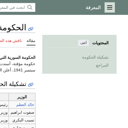
المعرفة
القائمة الرئيسية
الحكومة ا
مقالة
ناقش هذه ال
المحتويات
أخف
تشكيلة الحكومة
الحكومة السورية التي تشكلت 
المراجع
سبتمبر 1941، أعلن المفوض الفرنسي، تعيين
تشكيلة الح
الوزير
خالد العظم
رئيس
صفوت ابراهيم
وزير 
نسيب البكري
وزير 
حنين صحناوي
وزير 