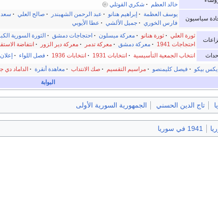
خالد العظم
·
شكري القوتلي
يوسف العظمة
·
إبراهيم هنانو
·
عبد الرحمن الشهبندر
·
صالح العلي
·
سعد ا
ادة سياسيون
فارس الخوري
·
جميل الألشي
·
عطا الأيوبي
ثورة العلي
·
ثورة هنانو
·
معركة ميسلون
·
احتجاجات دمشق
·
الثورة السورية الكب
زاعات
احتجاجات 1941
·
معركة دمشق
·
معركة تدمر
·
معركة دير الزور
·
انتفاضة الاستق
حداث
انتخاب الجمعية التأسيسية
·
انتخابات 1931
·
انتخابات 1936
·
فصل اللواء
·
إعلان 
كس بيكو
·
فيصل كليمنصو
·
مراسيم التقسيم
·
صك الانتداب
·
معاهدة أنقرة
·
الداماد دي ج
البوابة
ا
تاج الدين الحسني
الجمهورية السورية الأولى
يا
1941 في سوريا