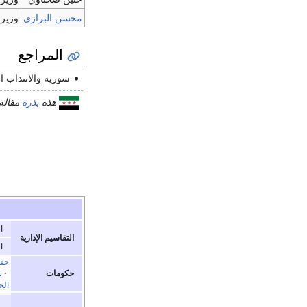
محسن البرازي
وزير 
المراجع
سورية والانتداب ال
هذه
بذرة
مقالة
ا
التقاسيم الإدارية
ا
حقي
حكومات
·
س
الح
ر