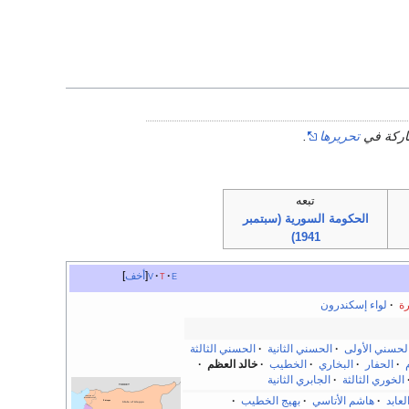
شاركة في
تحريرها
.
تبعه
الحكومة السورية (سبتمبر
1941)
e
t
v
أخف
ة
·
لواء إسكندرون
لحسني الأولى
·
الحسني الثانية
·
الحسني الثالثة
·
الحفار
·
البخاري
·
الخطيب
·
خالد العظم
·
الخوري الثالثة
·
الجابري الثانية
عابد
·
هاشم الأتاسي
·
بهيج الخطيب
·