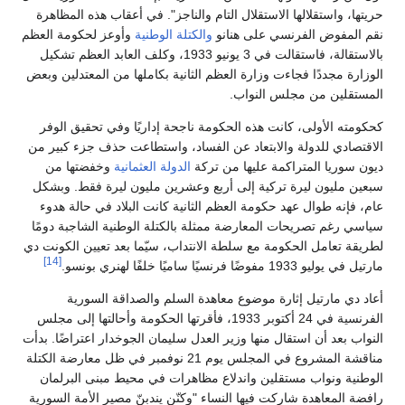
حريتها، واستقلالها الاستقلال التام والناجز". في أعقاب هذه المظاهرة
نقم المفوض الفرنسي على هنانو
والكتلة الوطنية
وأوعز لحكومة العظم
بالاستقالة، فاستقالت في 3 يونيو 1933، وكلف العابد العظم تشكيل
الوزارة مجددًا فجاءت وزارة العظم الثانية بكاملها من المعتدلين وبعض
المستقلين من مجلس النواب.
كحكومته الأولى، كانت هذه الحكومة ناجحة إداريًا وفي تحقيق الوفر
الاقتصادي للدولة والابتعاد عن الفساد، واستطاعت حذف جزء كبير من
ديون سوريا المتراكمة عليها من تركة
الدولة العثمانية
وخفضتها من
سبعين مليون ليرة تركية إلى أربع وعشرين مليون ليرة فقط. وبشكل
عام، فإنه طوال عهد حكومة العظم الثانية كانت البلاد في حالة هدوء
سياسي رغم تصريحات المعارضة ممثلة بالكتلة الوطنية الشاجبة دومًا
لطريقة تعامل الحكومة مع سلطة الانتداب، سيّما بعد تعيين الكونت دي
[14]
مارتيل في يوليو 1933 مفوضًا فرنسيًا ساميًا خلفًا لهنري بونسو.
أعاد دي مارتيل إثارة موضوع معاهدة السلم والصداقة السورية
الفرنسية في 24 أكتوبر 1933، فأقرتها الحكومة وأحالتها إلى مجلس
النواب بعد أن استقال منها وزير العدل سليمان الجوخدار اعتراضًا. بدأت
مناقشة المشروع في المجلس يوم 21 نوفمبر في ظل معارضة الكتلة
الوطنية ونواب مستقلين واندلاع مظاهرات في محيط مبنى البرلمان
رافضة المعاهدة شاركت فيها النساء "وكنّن يندبنّ مصير الأمة السورية