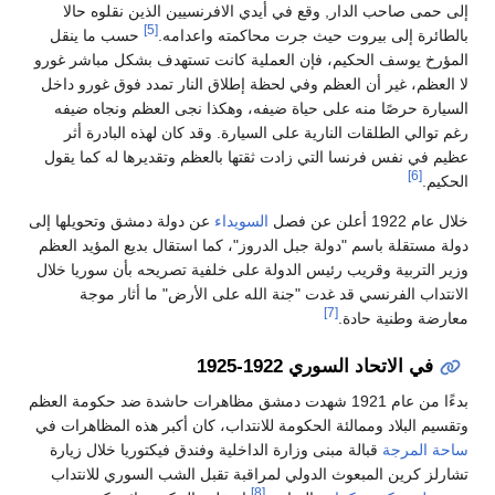
إلى حمى صاحب الدار, وقع في أيدي الافرنسيين الذين نقلوه حالا
[5]
بالطائرة إلى بيروت حيث جرت محاكمته واعدامه.
حسب ما ينقل
المؤرخ يوسف الحكيم، فإن العملية كانت تستهدف بشكل مباشر غورو
لا العظم، غير أن العظم وفي لحظة إطلاق النار تمدد فوق غورو داخل
السيارة حرصًا منه على حياة ضيفه، وهكذا نجى العظم ونجاه ضيفه
رغم توالي الطلقات النارية على السيارة. وقد كان لهذه البادرة أثر
عظيم في نفس فرنسا التي زادت ثقتها بالعظم وتقديرها له كما يقول
[6]
الحكيم.
خلال عام 1922 أعلن عن فصل
السويداء
عن دولة دمشق وتحويلها إلى
دولة مستقلة باسم "دولة جبل الدروز"، كما استقال بديع المؤيد العظم
وزير التربية وقريب رئيس الدولة على خلفية تصريحه بأن سوريا خلال
الانتداب الفرنسي قد غدت "جنة الله على الأرض" ما أثار موجة
[7]
معارضة وطنية حادة.
في الاتحاد السوري 1922-1925
بدءًا من عام 1921 شهدت دمشق مظاهرات حاشدة ضد حكومة العظم
وتقسيم البلاد وممالئة الحكومة للانتداب، كان أكبر هذه المظاهرات في
ساحة المرجة
قبالة مبنى وزارة الداخلية وفندق فيكتوريا خلال زيارة
تشارلز كرين المبعوث الدولي لمراقبة تقبل الشب السوري للانتداب
[8]