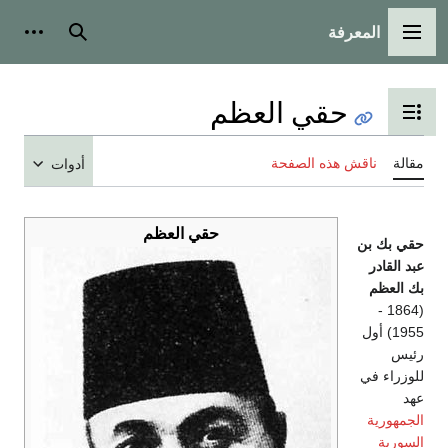
المعرفة
القائمة الرئيسية
بحث
أدوات
حقي العظم
تبديل عرض جدول المحتويات
مقالة
ناقش هذه الصفحة
أدوات
حقي العظم
حقي بك بن
عبد القادر
بك العظم
(1864 -
1955) أول
رئيس
للوزراء في
عهد
الجمهورية
السورية