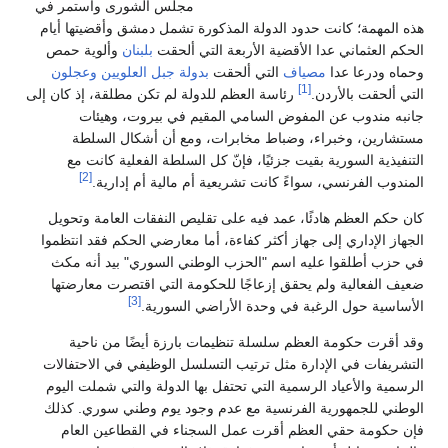
مجلس الشورى واستمر في
هذه المهمة؛ كانت حدود الدولة المذكورة تشمل دمشق وأقضيتها أيام
الحكم العثماني عدا الأقضية الأربعة التي ألحقت
بلبنان
وألوية حمص
وحماه ودرعا عدا
مصياف
التي ألحقت
بدولة جبل العلويين
وعجلون
[1]
التي ألحقت بالأردن.
رئاسة العظم للدولة لم تكن مطلقة، إذ كان إلى
جانبه مندوب عن المفوض السامي المقيم في بيروت، وهيئات
مستشارين، وخبراء، وضباط مخابرات، ومع أن أشكال السلطة
التنفيذية السورية بقيت جزئيًا، فإنّ كل السلطة الفعلية كانت مع
[2]
المندوب الفرنسي، سواءً كانت تشريعية أم مالية أم إدارية.
كان حكم العظم هادئًا، عمد فيه على تقليص النفقات العامة وتحويل
الجهاز الإداري إلى جهاز أكثر كفاءة، أما معارضي الحكم فقد انتظموا
في حزب أطلقوا عليه اسم "الحزب الوطني السوري" بيد أنه مكث
ضعيف الفعالية ولم يحقق إزعاجًا للحكومة التي اقتصرت معارضتها
[3]
الأساسية حول الرغبة في وحدة الأراضي السورية.
وقد أقرت حكومة العظم سلسلة تنظيمات بارزة أيضًا من ناحية
التشريفات في الإدارة مثل ترتيب التسلسل الوظيفي في الاحتفالات
الرسمية والأعياد الرسمية التي تحتفل بها الدولة والتي شملت اليوم
الوطني للجمهورية الفرنسية مع عدم وجود يوم وطني سوري. كذلك
فإن حكومة حقي العظم أقرت عمل السجناء في القطاعين العام