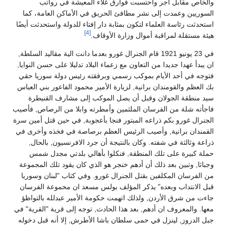
والخاص مقابل أجر واحتسبت فوارق غلاء المعيشة في رواتب
السوريين وعمدت إلى نشر مطافئ الحريق في الأماكن العامة، كما
استحدثت رئاسة العلماء لتكون بمثابة دار إفتاء للدولة واستحدثت أيضًا
[4]
هيئة مستقلة لمراقبة أموال وزارة الأوقاف.
في 23 يونيو 1921 قام الجنرال غورو بعدما دانت الية مقاليد السلطة,
ان يبدأ عهدا جديدا من التعاون مع زعماء البلاد تدليلا على حسن النوايا,
فتوجه في أحد الأيام بموكب رسمي وبرفقته رئيس دولة سوريا حقي
بك العظم والقومندان برانية, لزيارة الأمير محمود الفاعور بني العباس
سيد منطقة الجولان وقبل أن يصل الموكب إلى مشارف القنيطرة
فاجأته شلة من الفرسان الملثمين وأمطرته وابلا من الرصاص, فأصيب
الجنرال غورو بكم ذراعه المبتور فنجا بأعجوبة, في حين قتل أمين سرة
القمندان برانية, وأصيب الرئيس العظم برصاصة في فخذه وأخرى في
ذراعة وثالثة في شفته. وكان بالنتيجة أن جرد الافرنسيون, بالحال,
حملة كبيرة على تلك المنطقة, فنكلوا بأهالي بلدتي مجدل شمس
وجباثا, وتبين بعد ذلك أن أدهم خنجر هو الذي كان يقود تلك المجموعة
من الفرسان المكلفين بقتل الجنرال غورو. وفي كتاب "لبنان وسوريا
قبل الانتداب وبعده" يذكر المؤلف بولس مسعد ان محموعة الفرسان
جاءت من شرق الأردن, ولذلك اتهمت حكومة الأمير عبدلله بالتواظؤ
معها. والمعروف ان أدهم, بعد هذا الحادث, توجه إلى قرية "القرية" في
جبل الدروز, لينزل في حمى سلطان باشا الأطرش, إلا أنه قبل دخوله