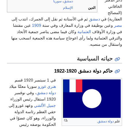
دائر الدفتر
دمشق
،
سوريا
الخاقاني
الدين
الإسلام
(المصالح
العقارية) في
دمشق
ثم في الأستانة ثم نقل إلى الجمرك، انتدب إلى
مصر
وعين بوظيفة في وزارة المعارف وفي سنة
1909
عين مفتشا
في وزارة الأوقاف
العثمانية
وكان فيما مضى يناصر جمعية الأتحاد
والترقي العثمانية ولما رأى اعوجاج سياسة هذه الجمعية انسحب منها
واستقال من منصبه.
حياته السياسية
حاكم دولة دمشق 1920-1922
في 1 سبتمبر 1920 قسم
هنري غورو
سوريا معلنًا ميلاد
دولة دمشق
، وفي نوفمبر
1920 استقال رئيس الوزراء
جميل الألشي
وعهد غورو إلى
حقي العظم رئاسة الدولة
والوزراء، وهو كان عضوًا في
علم
دولة دمشق
.
الحكومة بوصفه رئيس