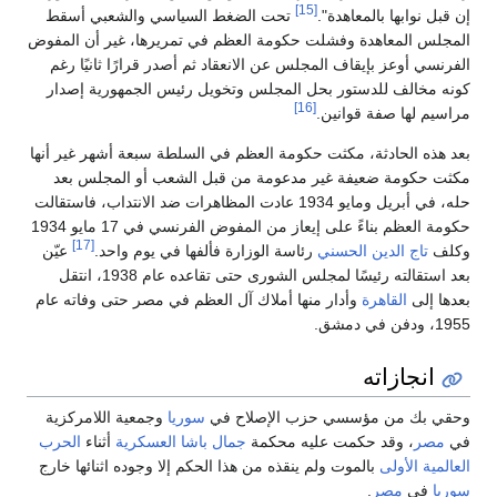
[15]
إن قبل نوابها بالمعاهدة".
تحت الضغط السياسي والشعبي أسقط
المجلس المعاهدة وفشلت حكومة العظم في تمريرها، غير أن المفوض
الفرنسي أوعز بإيقاف المجلس عن الانعقاد ثم أصدر قرارًا ثانيًا رغم
كونه مخالف للدستور بحل المجلس وتخويل رئيس الجمهورية إصدار
[16]
مراسيم لها صفة قوانين.
بعد هذه الحادثة، مكثت حكومة العظم في السلطة سبعة أشهر غير أنها
مكثت حكومة ضعيفة غير مدعومة من قبل الشعب أو المجلس بعد
حله، في أبريل ومايو 1934 عادت المظاهرات ضد الانتداب، فاستقالت
حكومة العظم بناءً على إيعاز من المفوض الفرنسي في 17 مايو 1934
[17]
وكلف
تاج الدين الحسني
رئاسة الوزارة فألفها في يوم واحد.
عيّن
بعد استقالته رئيسًا لمجلس الشورى حتى تقاعده عام 1938، انتقل
بعدها إلى
القاهرة
وأدار منها أملاك آل العظم في مصر حتى وفاته عام
1955، ودفن في دمشق.
انجازاته
وحقي بك من مؤسسي حزب الإصلاح في
سوريا
وجمعية اللامركزية
في
مصر
، وقد حكمت عليه محكمة
جمال باشا
العسكرية
أثناء
الحرب
العالمية الأولى
بالموت ولم ينقذه من هذا الحكم إلا وجوده اثنائها خارج
سوريا
في
مصر
.