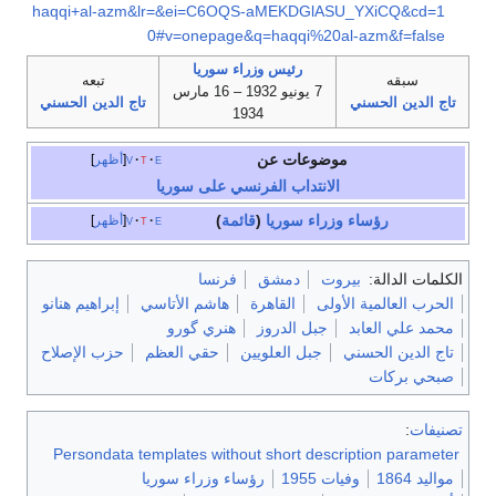
haqqi+al-azm&lr=&ei=C6OQS-aMEKDGlASU_YXiCQ&cd=1
0#v=onepage&q=haqqi%20al-azm&f=false
رئيس وزراء سوريا
سبقه
تبعه
7 يونيو 1932 – 16 مارس
تاج الدين الحسني
تاج الدين الحسني
1934
موضوعات عن
e
t
v
أظهر
الانتداب الفرنسي على سوريا
رؤساء وزراء سوريا
(
قائمة
)
e
t
v
أظهر
الكلمات الدالة:
بيروت
دمشق
فرنسا
الحرب العالمية الأولى
القاهرة
هاشم الأتاسي
إبراهيم هنانو
محمد علي العابد
جبل الدروز
هنري گورو
تاج الدين الحسني
جبل العلويين
حقي العظم
حزب الإصلاح
صبحي بركات
تصنيفات
:
Persondata templates without short description parameter
مواليد 1864
وفيات 1955
رؤساء وزراء سوريا