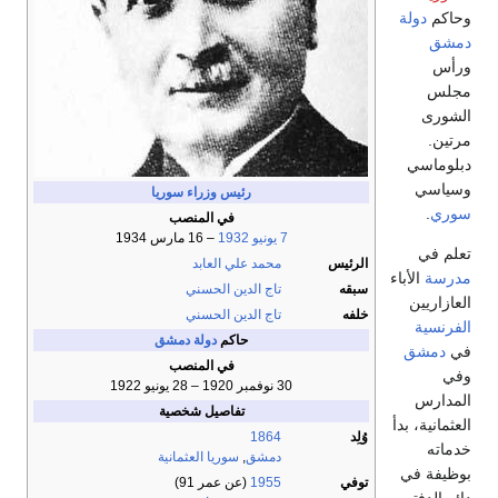
وحاكم
دولة
دمشق
ورأس
مجلس
الشورى
مرتين.
دبلوماسي
وسياسي
رئيس وزراء سوريا
سوري
.
في المنصب
7 يونيو
1932
– 16 مارس 1934
تعلم في
الرئيس
محمد علي العابد
مدرسة
الأباء
سبقه
تاج الدين الحسني
العازاريين
خلفه
تاج الدين الحسني
الفرنسية
حاكم
دولة دمشق
في
دمشق
في المنصب
وفي
30 نوفمبر 1920 – 28 يونيو 1922
المدارس
تفاصيل شخصية
العثمانية، بدأ
وُلِد
1864
خدماته
دمشق
,
سوريا العثمانية
بوظيفة في
توفي
1955
(عن عمر 91)