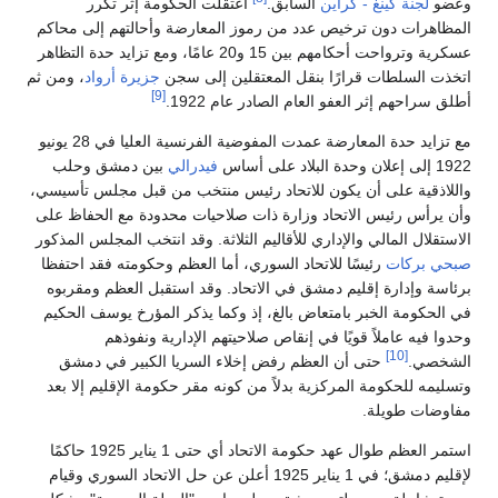
وعضو
لجنة كينغ - كراين
السابق.
اعتقلت الحكومة إثر تكرر
المظاهرات دون ترخيص عدد من رموز المعارضة وأحالتهم إلى محاكم
عسكرية وترواحت أحكامهم بين 15 و20 عامًا، ومع تزايد حدة التظاهر
اتخذت السلطات قرارًا بنقل المعتقلين إلى سجن
جزيرة أرواد
، ومن ثم
[9]
أطلق سراحهم إثر العفو العام الصادر عام 1922.
مع تزايد حدة المعارضة عمدت المفوضية الفرنسية العليا في 28 يونيو
1922 إلى إعلان وحدة البلاد على أساس
فيدرالي
بين دمشق وحلب
واللاذقية على أن يكون للاتحاد رئيس منتخب من قبل مجلس تأسيسي،
وأن يرأس رئيس الاتحاد وزارة ذات صلاحيات محدودة مع الحفاظ على
الاستقلال المالي والإداري للأقاليم الثلاثة. وقد انتخب المجلس المذكور
صبحي بركات
رئيسًا للاتحاد السوري، أما العظم وحكومته فقد احتفظا
برئاسة وإدارة إقليم دمشق في الاتحاد. وقد استقبل العظم ومقربوه
في الحكومة الخبر بامتعاض بالغ، إذ وكما يذكر المؤرخ يوسف الحكيم
وحدوا فيه عاملاً قويًا في إنقاص صلاحيتهم الإدارية ونفوذهم
[10]
الشخصي.
حتى أن العظم رفض إخلاء السريا الكبير في دمشق
وتسليمه للحكومة المركزية بدلاً من كونه مقر حكومة الإقليم إلا بعد
مفاوضات طويلة.
استمر العظم طوال عهد حكومة الاتحاد أي حتى 1 يناير 1925 حاكمًا
لإقليم دمشق؛ في 1 يناير 1925 أعلن عن حل الاتحاد السوري وقيام