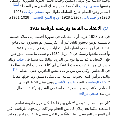
وحدة شاملة بين دولتي دمشق وحلب باسم "الدولة السورية" وشكل
[11]
رئيسها
صبحي بركات
الحكومة وخرج بذلك العظم من السلطة.
استمر وجود العظم خارج السلطة طوال عهد
صبحي بركات
(1925-
1926)
وأحمد نامي
(1926-1928)
وتاج الدين الحسني
(1928-1931).
الانتخابات النيابية وترشحه للرئاسة 1932
في عام 1928 جرت أول انتخابات في سوريا أفضت إلى ميلاد جمعية
تأسيسية لوضع دستور للبلاد غير أن الفرنسيين لم يصدروه حتى مايو
1931، ثم أجرت في أعقابه أول انتخابات نيابية في ديسمبر 1931
وأعلنت نتائجها رسميًا في 9 أبريل 1932، وحسب ما ينقله المؤرخين
فإن الانتخابات قد شابها نوع من التزوير والتلاعب سيما في
حلب
وذلك
بإشراف من الانتداب بحيث لا تشكل أي كتلة أو حزب أكثرية مطلقة
[12]
في المجلس. وكان من بين نواب دمشق الفائزين حقي العظم،
والذي ترأس كتلة الجنوب النيابية التي تمثل دمشق وما حولها مقابل
"
الكتلة الوطنية
برئاسة
هاشم الأتاسي
وهي تمثل الخط الوطني
المعادي للانتداب وذو الشعبية الخاصة في الشارع، وكتلة الشمال
برئاسة
صبحي بركات
.
كان من المعذر التوصل لاتفاق بين قادة الكتل حول طريقة تقاسم
السلطة سيّما بعد إعلان كل من العظم وبركات ترشحهما للرئاسة، غير
أن المفوض الفرنسي رعا اتفاقًا بين الكتل يقضي بانتخاب رئيس محايد