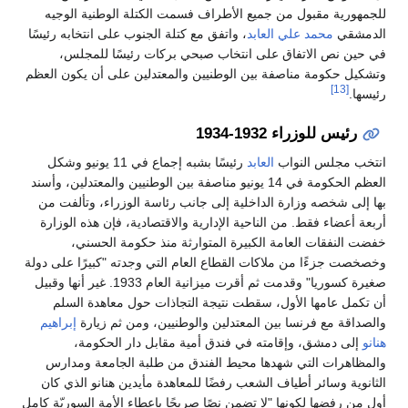
للجمهورية مقبول من جميع الأطراف فسمت الكتلة الوطنية الوجيه
الدمشقي
محمد علي العابد
، واتفق مع كتلة الجنوب على انتخابه رئيسًا
في حين نص الاتفاق على انتخاب صبحي بركات رئيسًا للمجلس،
وتشكيل حكومة مناصفة بين الوطنيين والمعتدلين على أن يكون العظم
[13]
رئيسها.
رئيس للوزراء 1932-1934
انتخب مجلس النواب
العابد
رئيسًا بشبه إجماع في 11 يونيو وشكل
العظم الحكومة في 14 يونيو مناصفة بين الوطنيين والمعتدلين، وأسند
بها إلى شخصه وزارة الداخلية إلى جانب رئاسة الوزراء، وتألفت من
أربعة أعضاء فقط. من الناحية الإدارية والاقتصادية، فإن هذه الوزارة
خفضت النفقات العامة الكبيرة المتوارثة منذ حكومة الحسني،
وخصخصت جزءًا من ملاكات القطاع العام التي وجدته "كبيرًا على دولة
صغيرة كسوريا" وقدمت ثم أقرت ميزانية العام 1933. غير أنها وقبيل
أن تكمل عامها الأول، سقطت نتيجة التجاذات حول معاهدة السلم
والصداقة مع فرنسا بين المعتدلين والوطنيين، ومن ثم زيارة
إبراهيم
هنانو
إلى دمشق، وإقامته في فندق أمية مقابل دار الحكومة،
والمظاهرات التي شهدها محيط الفندق من طلبة الجامعة ومدارس
الثانوية وسائر أطياف الشعب رفضًا للمعاهدة مأيدين هنانو الذي كان
أول من رفضها لكونها "لا تضمن نصًا صريحًا بإعطاء الأمة السوريّة كامل