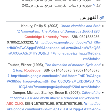
^
سورية والانتداب الفرنسي، مرجع سابق، ص.242
الفهرس
Khoury, Philip S. (2003),
Urban Notables and Arab
Nationalism: The Politics of Damascus 1860-1920
,
Cambridge University Press
, ISBN 0521533236,
9780521533232
,
http://books.google.com/books?id=K8w
cHb0OaTwC&pg=PA69&dq=haqqi+al-azm&lr=&ei=W6eQS6
nPJKOukASc34HYDQ&cd=4#v=onepage&q=haqqi%20al-a
zm&f=false
Tauber, Eliezer (1995),
The formation of modern Syria and
Iraq
,
Routledge
, ISBN 0714645575, 9780714645575
,
http://books.google.com/books?id=UbbcmFrdRRsC&pg=
PA38&dq=haqqi+al-azm&lr=&ei=C6OQS-aMEKDGlASU_YX
iCQ&cd=7#v=onepage&q=haqqi%20al-azm&f=false
Dumper, Michael; Stanley, Bruce E. (2007),
Cities of the
Middle East and North Africa: a historical encyclopedia
,
ABC-CLIO
, ISBN 1576079198, 9781576079195
,
http://bo
oks.google.com/books?id=3SapTk5iGDkC&pg=PA125&dq=