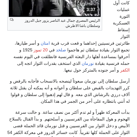
كانت أول
3:37
المدة: دقائق و 37 ثواني.
عمليات
الثورة
الرئيس المصري جمال عبد الناصر يزور جبل الدروز
العسكرية
وسلطان باشا الاطرش.
إسقاط
الثوار
طائرتين فرنسيتين إحداهما و قعت قرب قرية
امتان
و أسر طيارها،
تجمع الثوار بقيادة سلطان ثم هاجموا
صلخد
في
20 تموز
1925 و
أحرقوا بمساعدة أهلها دار البعثة الفرنسية فانطلقت في اليوم نفسه
حمله فرنسية بقيادة
نورمان
الذي استخف بقدرات الثوار اتجه إلى
الكفر
و أمر جنوده بالمتركز حول نبعها.
أرسل سلطان إلى نورمان مبعوثاً لينصحه بالانسحاب فأجابه بالرفض و
كرر التهديدات بالقبض على سلطان و أعوانه و أنه يمكنه أن يقتل ثلاثة
آلاف درزي بالرشاش الذي معه. و قال لهم إذهبوا إلى سلطان و قولوا
له أنني بانتظاره على أحر من الجمر في هذا المكان.
بدأت المعركة ظهراً و لم تدم أكثر من نصف ساعة. و حالت سرعة
الهجوم و هول المفاجأة بين الفرنسيين و أسلحتهم. و بدأ القتال بالسلاح
الأبيض و دخل الثوار بين الفرنسيين و قتل نورمان قائد الحملة قضى
الثوار على الحملة كلها تقريباً. كانت خسائر الدروز في معركة الكفر 54