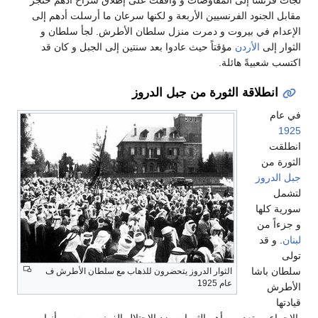
مقابل الجنود الفرنسيين الأربعة و لكنها سرعان ما أرسلت أدهم إلى
الإعدام في بيروت و دمرت منزل سلطان الأطرش. لجأ سلطان و
الثوار إلى
الأردن
مؤقتاً حيث عادوا بعد سنتين إلى الجبل و كان قد
اكتسب شعبيةً هائلة.
انطلاقة الثورة من جبل الدروز
في عام
1925
انطلقت
الثورة من
جبل الدروز
لتشمل
سورية كلها
و جزءاً من
لبنان
. و قد
تولى
سلطان باشا
الثوار الدروز يتحضرون للذهاب مع سلطان الأطرش ف
عام 1925
الأطرش
قيادتها