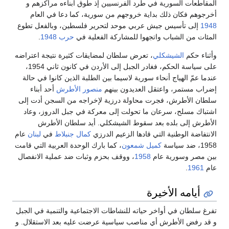
المقاطعات السورية في طرد الفرنسيين إذ طوق أبناءه مراكزهم و
أخرجوهم فكان ذلك بداية خروجهم من سورية، كما دعا في العام
1948
إلى تأسيس جيش عربي موحد لتحرير فلسطين، وبالفعل تطوع
المئات من الشباب واتجهوا للمشاركة الفعلية في
حرب 1948
.
وأثناء حكم
الشيشكلي
، تعرض سلطان لمضايقات كثيرة نتيجة اعتراضه
على سياسة الحكم، فغادر الجبل إلى الأردن في كانون ثاني 1954،
عندما عمّ الهياج أنحاء سورية لاسيما بين الطلبة الذين كانوا في حالة
إضراب مستمر، واعتقل العديدون بينهم
منصور الأطرش
أحد أبناء
سلطان الأطرش، فجرت محاولة درزية لإخراجه من السجن أدت إلى
اشتباك مسلح، سرعان ما تحولت إلى معركة في جبل الدروز، وعاد
الأطرش إلى بلده بعد سقوط الشيشكلي. أيد سلطان الأطرش
الانتفاضة الوطنية التي قادها الزعيم الدرزي
كمال جنبلاط
في
لبنان
عام
1958، ضد سياسة
كميل شمعون
، كما بارك الوحدة العربية التي قامت
بين مصر وسورية عام
1958
، ووقف بحزم وثبات ضد عملية الانفصال
عام
1961
.
أيامه الأخيرة
تفرغ سلطان في أواخر حياته للنشاطات الاجتماعية والتنمية في الجبل
و قد رفض الأطرش أي مناصب سياسية عرضت عليه بعد الاستقلال. و