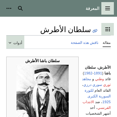
المعرفة
القائمة الرئيسية
بحث
أدوات
سلطان الأطرش
تبديل عرض جدول المحتويات
مقالة
ناقش هذه الصفحة
أدوات
سلطان باشا الأطرش
الأطرش، سلطان
باشا
(
1891
-
1982
)
قائد
وطني
و
مجاهد
ثوري
سوري
درزي
،
القائد العام
للثورة
السورية الكبرى
1925
، ضد
الانتداب
الفرنسي
، أحد
أشهر الشخصيات