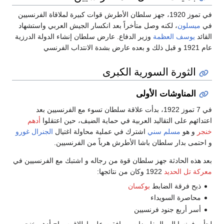
في تموز 1920، جهز سلطان الأطرش قوات كبيرة لملاقاة الفرنسيين
في
ميسلون
، لكنه وصل متأخراً بعد انكسار الجيش العربي واستشهاد
القائد
يوسف العظمة
وزير الدفاع. عارض سلطان إنشاء الدولة الدرزية
عام 1921 و قبل ذلك و بعده عارض بشدة الانتداب الفرنسي
الثورة السورية الكبرى
المناوشات الأولى
في 7 تموز 1922، بدأت علاقة سلطان تسوء مع الفرنسيين بعد
اعتدائهم على التقاليد العربية في حماية الضيف، حين اعتقلوا
أدهم
خنجر
و هو
مسلم سني
اشترك في عملية محاولة اغتيال
الجنرال غورو
و احتمى بدار سلطان باشا الأطرش هرباً من الفرنسيين.
بعد هذه الحادثة جهز سلطان قوة من رجاله و اشتبك مع الفرنسيين في
معركة تل الحديد
1922 وكان من نتائجها:
ذبح فرقة الضابط
بوكسان
محاصرة السويداء
أسر أربع جنود فرنسيين
لجأت فرنسا إلى المفاوضات و وافقت على إطلاق سراح أدهم خنجر