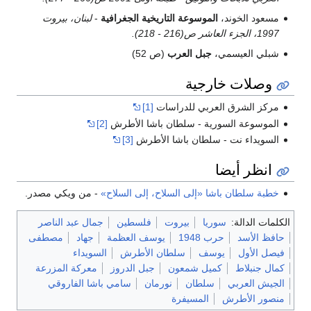
مسعود الخوند،
الموسوعة التاريخية الجغرافية
-
لبنان، بيروت
1997، الجزء العاشر ص(216 - 218).
شبلي العيسمي،
جبل العرب
(ص 52)
وصلات خارجية
مركز الشرق العربي للدراسات
[1]
الموسوعة السورية - سلطان باشا الأطرش
[2]
السويداء نت - سلطان باشا الأطرش
[3]
انظر أيضا
خطبة سلطان باشا «إلى السلاح، إلى السلاح»
- من ويكي مصدر.
الكلمات الدالة:
سوريا
بيروت
فلسطين
جمال عبد الناصر
حافظ الأسد
حرب 1948
يوسف العظمة
جهاد
مصطفى
فيصل الأول
يوسف
سلطان الأطرش
السويداء
كمال جنبلاط
كميل شمعون
جبل الدروز
معركة المزرعة
الجيش العربي
سلطان
نورمان
سامي باشا الفاروقي
منصور الأطرش
المسيفرة