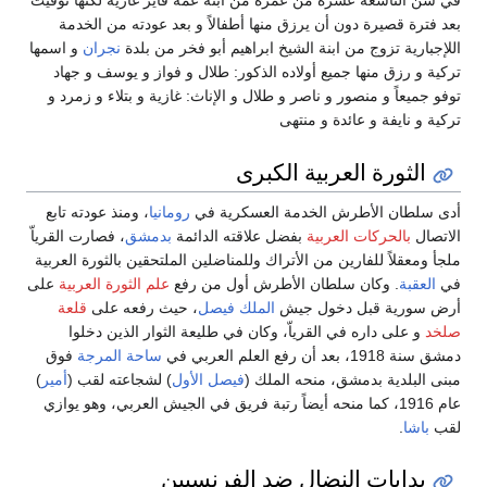
في سن التاسعة عشرة من عمره من ابنة عمه فايز غازية لكنها توفيت
بعد فترة قصيرة دون أن يرزق منها أطفالاً و بعد عودته من الخدمة
اللإجبارية تزوج من ابنة الشيخ ابراهيم أبو فخر من بلدة
نجران
و اسمها
تركية و رزق منها جميع أولاده الذكور: طلال و فواز و يوسف و جهاد
توفو جميعاً و منصور و ناصر و طلال و الإناث: غازية و بتلاء و زمرد و
تركية و نايفة و عائدة و منتهى
الثورة العربية الكبرى
أدى سلطان الأطرش الخدمة العسكرية في
رومانيا
، ومنذ عودته تابع
الاتصال
بالحركات العربية
بفضل علاقته الدائمة
بدمشق
، فصارت القرياّ
ملجأ ومعقلاً للفارين من الأتراك وللمناضلين الملتحقين بالثورة العربية
في
العقبة
. وكان سلطان الأطرش أول من رفع
علم الثورة العربية
على
أرض سورية قبل دخول جيش
الملك فيصل
، حيث رفعه على
قلعة
صلخد
و على داره في القرياّ، وكان في طليعة الثوار الذين دخلوا
دمشق سنة 1918، بعد أن رفع العلم العربي في
ساحة المرجة
فوق
مبنى البلدية بدمشق، منحه الملك (
فيصل الأول
) لشجاعته لقب (
أمير
)
عام 1916، كما منحه أيضاً رتبة فريق في الجيش العربي، وهو يوازي
لقب
باشا
.
بدايات النضال ضد الفرنسيين