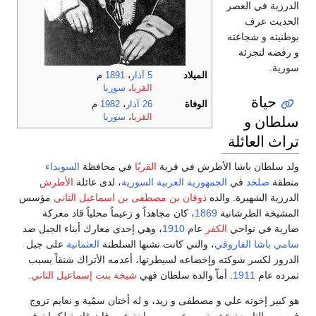
الدرزية في العصر
الحديث عرف
بوطنيته و شجاعته
و رفضه لتجزئة
سورية.
الميلاد
5 آذار
،
1891
م
القريا
،
سوريا
حياة
الوفاة
26 آذار
،
1982
م
سلطان و
القريا
،
سوريا
تراث العائلة
ولد سلطان باشا الأطرش في قرية
القريّا
في محافظة
السويداء
منطقة
صلخد
في
الجمهورية العربية السورية
، لدى عائلة
الأطرش
الدرزية الشهيرة. والده
ذوقان بن مصطفى بن اسماعيل الثاني
مؤسس
المشيخة الطرشانية
1869
، كان مجاهداً و زعيماً محلياً قاد معركة
ضارية في نواحي
الكفر
عام
1910
، وهي إحدى معارك أبناء الجبل ضد
سامي باشا الفاروقي
، والتي كانت تشنها السلطنة
العثمانية
على جبل
الدروز لكسر شوكته وإخضاعه لسيطرتها، أعدمه الأتراك شنقاً بسبب
تمرده عام
1911
. أماّ والدة سلطان فهي
شيخة بنت إسماعيل الثاني
.
هو كبير إخوته علي و مصطفى و زيد، و له أختان سمّية و نعايم تزوج