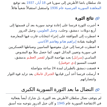
عاد سلطان باشا الأطرش إلى سوريا في
18 أيار
،
1937
بعد توقيع
المعاهدة السورية الفرنسية عام 1936
واستقبل استقبالاً شعبياً هائلاً.
نتائج الثورة
أجبرت الثورة فرنسا على إعادة توحيد سورية بعد أن قسمتها إلى
أربع دويلات: دمشق، وحلب،
وجبل العلويين
، وجبل الدروز
اضطرت إلى الموافقة على إجراء انتخابات فازت فيها المعارضة
الوطنية بقيادة
إبراهيم هنانو
وهاشم الأتاسي
.
اضطرت فرنسا إلى عزل مفوضيها الساميين وضباطها العسكريين
في سورية وتعيين البدائل عنهم، كما حصل مثلاً مع المفـوض
السامـي (
سرايل
) بعـد مهاجمة الثـوار
لقصر العظـم
بدمشق،
فعينت المسيو (
دي جوفنيل
)
قصفت دمشق بالطيران لمدة 24 ساعة متواصلة
أرسلت فرنسا أحد أبرز قياديها
الجنرال غاملان
بعد تزايد قوة الثوار
وانتصاراتهم.
النضال ما بعد الثورة السورية الكبرى
لم يتوقف نضال سلطان الأطرش بعد الثورة، بل شارك أيضاً بفعالية
في الانتفاضة السورية عام
1945
و كان جبل الدروز بتوجيه منه أسبق