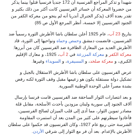
شهيداً و تذكر المراجع الفرنسية أن 172 جندياً فرنسياً قتلوا بينما يذكر
من حضروا المعركة أن خسائر الفرنسيين كانت أكثر من ذلك بكثير و
تقدر بعدة آلاف (يذكر الجنرال أندريا أنه لم ينجو من معركة الكفر من
الجنود الفرنسيين إلا خمسة، أنظر المرجع الأول ص 85)
بتاريخ
23 آب
، عام 1925 أعلن سلطان باشا الأطرش الثورة رسمياً ضد
الفرنسيين، فانضمت دمشق
وحمص
وحماه
ونواحيها إلى الثورة، قاد
الأطرش العديد من المعارك الظافرة ضد الفرنسيين كان من أبرزها:
معركة الكفر
و
معركة المزرعة
في
2 آب
، 1925، و معارك الإقليم
الكبرى، و
معركة صلخد
، و
المسيفرة
، و
السويداء
وغيرها.
عرض الفرنسيون على سلطان باشا الأطرش الاستقلال بالجبل و
تشكيل دولة مستقلة يكون هو زعيمها مقبل وقف الثورة لكنه رفض
بشدة مصراً على الوحدة الوطنية السورية.
و بعد انتصارات الثوار الساحقة ضد الفرنسيين قامت فرنسا بإرسال
آلاف الجنود إلى سورية ولبنان مزودين بأحدث الأسلحة، مقابل قلة
مصادر تموين الثوار، مما أدى إلى قلب الميزان لصالح الفرنسيين،
فأعادوا سيطرتهم على كثير من المدن بعد أن استمرت المقاومة
الشرسة حتى ربيع عام 1927، وكان الفرنسيون قد حكموا على سلطان
الأطرش بالإعدام. بعد أن فر مع الثوار إلى شرقي
الأردن
.