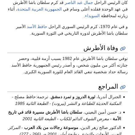
كان الرئيس الراحل
جمال عبد الناصر
قد كرم سلطان باشا الأطرش
في عهد الوحدة فقلده أعلى وسام في
الجمهورية العربية المتحدة
، أثناء
زيارته لمحافظة
السويداء
.
و في عام 1970، كرم الرئيس السوري الراحل
حافظ الأسد
الأمير
سلطان باشا الأطرش لدوره التاريخي في الثورة السورية.
وفاة الأطرش
توفي سلطان باشا الأطرش عام 1982 بسبب أزمة قلبية، وحضر
جنازته أكثر من مليون شخص، و أصدر رئيس الجمهورية حافظ الأسد
رسالة حداد شخصية تنعي القائد العام للثورة السورية الكبرى.
المراجع
الجنرال أندريا،
ثورة الدروز و تمرد دمشق
. ترجمة:حافظ مصلح -
المكتبة الحديثة للطباعة و النشر (بيروت) - الطبعة الثانية 1985
د. حسن أمين البعيني،
سلطان باشا الأطرش مسيرة قائد في تاريخ
الأمة
-
معرض الشوف الدائم للكتاب - الطبعة الثانية 2001
الدكتور صالح زهر الدين،
موسوعة رجالات من بلاد العرب
-
المركز
العربي للأبحاث والتوثيق - طبعة أولى 2001 ص(266 - 277).