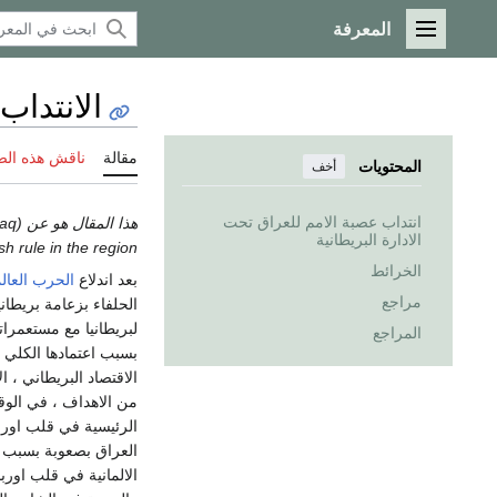
المعرفة
القائمة الرئيسية
الانتداب
مقالة
ناقش هذه ال
المحتويات
أخف
انتداب عصبة الامم للعراق تحت
الادارة البريطانية
British rule in the region،
الخرائط
بعد اندلاع
الحرب العالم
مراجع
الحلفاء بزعامة بريطا
لبريطانيا مع مستعمراته
المراجع
بسبب اعتمادها الكلي ف
الاقتصاد البريطاني ، 
من الاهداف ، في الوق
الرئيسية في قلب اوربا
العراق بصعوبة بسبب ال
الالمانية في قلب اورب