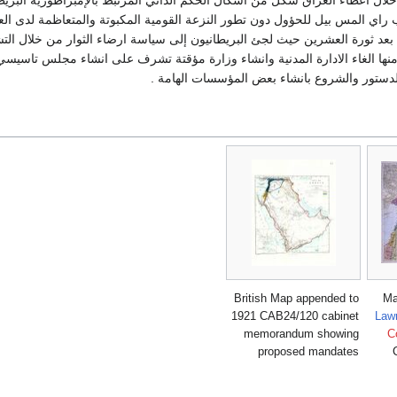
خلال اعطاء العراق شكل من اشكال الحكم الذاتي المرتبط بالإمبراطورية البريط
 المس بيل للحؤول دون تطور النزعة القومية المكبوتة والمتعاظمة لدى الع
 بعد ثورة العشرين حيث لجئ البريطانيون إلى سياسة ارضاء الثوار من خلال الت
منها الغاء الادارة المدنية وانشاء وزارة مؤقتة تشرف على انشاء مجلس تاسيسي
لدستور والشروع بانشاء بعض المؤسسات الهامة .
British Map appended to
Ma
1921 CAB24/120 cabinet
Law
memorandum showing
C
proposed mandates