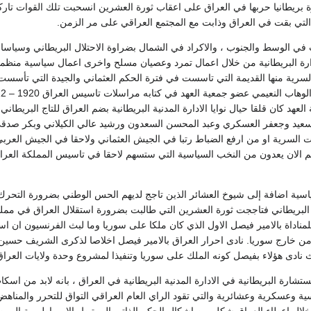
ة بريطانيا حربها في العراق على اعقاب ثورة العشرين انسحبت تلك القوات تارك
د التي بقت في العراق وذابت مع المجتمع العراقي على مر الزمن.
 في الوسط والجنوب ، والاكراد في الشمال بضراوة الاحتلال البريطاني وسياسات 
ارة البريطانية من خلال اعمال تمرد وعصيان مسلح واخرى اعمال سياسية منظمة 
لسرية منها القديمة التي تاسست في فترة الحكم العثماني والجيدة التي تأسست 
عهد كان قلقا حيال نوايا الادارة المدنية البريطانية بضم العراق للتاج البريطان
سعيد وجعفر العسكري وعبد المحسن السعدون ورشيد عالي الكيلاني وبكر صدقي
ت السرية او من ارفع الضباط رتبا في الجيش العثماني ولاحقا في الجيش العربي 
لان يعدون من النخب السياسية التي ستسهم لاحقا في تاسيس المملكة العراق
سية اضافة إلى شيوخ العشائر الذين تاجج لديهم الحس الوطني بضرورة التحرك
البريطاني فتاججت ثورة العشرين التي طالبت بضرورة استقلال العراق في ممل
مناداة بالامير فيصل الاول الذي كان ملكا على سوريا وما لبث الفرنسيون ان 
ن خارج سوريا. نادى احرار العراق بالامير فيصل اخلاصا لذكرى الشريف حسي
 نادى هؤلاء بفيصل كونه الملك على سوريا وتنفيذا لمشروع وحدة ولايات العراق
تشارة البريطانية في الادارة المدنية البريطانية في العراق ، بانه لابد من اسك
ة وعسكرية وعشائرية والتي تقود الراي العام العراقي التواق للتحرر والمناهض 