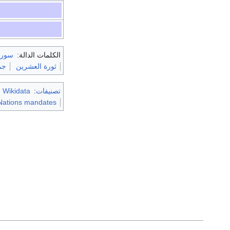
الكلمات الدالة:
سوري
ثورة العشرين
جم
تصنيفات
:
m Wikidata
Nations mandates