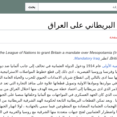
بحث
 البريطاني على العراق
صفحة
 انظر
Mandatory Iraq
.
ية الأولى
عام 1914 ودخول الدولة العثمانية في تحالف إلى جانب ألمانيا ضد دو
نيا وفرنسا وروسيا القيصرية ، ادى ذلك إلى قطع خطوط المواصلات الاستراتيجية
ا مما ادى بالتالي إلى انقطاع شريان الامدادات الحيوي للحرب والحياة العامة الب
ي مواردها وموادها الاولية وتمويل قطعاتها علاوة على منافذ التجارة التي تعد عم
الامر الذي ادى ببريطانيا إلى اعتماد خطة سريعة الهدف منها احتلال العراق من بي
ت الذي كان الجهد العسكرى في المواجهات مع ألمانيا وحلفائها منصبا على الجب
 . وبعد تمكن القطعات البريطانية التابعة لحكومة الهند الشرقية البريطانية من ا
هجمات العثمانية المضادة مع المتطوعين فيما سمي بالجهادية ، لولا انهيار الجبه
ا واضطرار العثمانيين لفتح جبهات متعددة منها الشرقية مع روسيا والغربية في ال