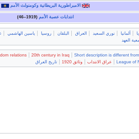
الامبراطورية البريطانية
وكومنولث الأمم
انتدابات
عصبة الأمم
(1919–46)
ا
ألمانيا
نوري السعيد
العراق
البلقان
روسيا
ياسين الهاشمي
ع
عية العهد
dom relations
20th century in Iraq
Short description is different fro
League of 
عراق الانتداب
وثائق 1920
تاريخ العراق