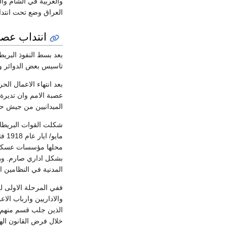
والعربية في الشام وا
العراق وضع تحت انتداب 
انتداب عصبة
بعد بسط النفوذ البري
تاسيس بعض الدوائر وا
بعد انتهاء الاعمال ال
عصبة الامم وان تديرة 
الميدانيين من جيش حكو
شكلت القوات البريطان
ماي
محلها مؤسسات عسكرية
بشكل اداري صارم. وهذ
المدنية في النظامين 
ففي المرحلة الاولى لل
والاداريين وارباب الا
الذين جلب قسم منهم ع