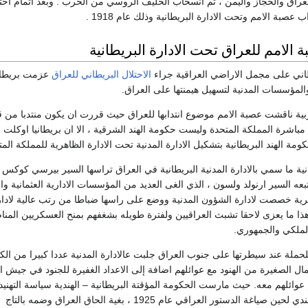
لعراق والحجاز واليمن ، ثم انسحاب الحليف الروسي من الحرب . وبعد اتمام احت
عصبة الامم وتحت الادارة البريطانية وذلك عام 1918 .
 الامم للعراق تحت الادارة البريطانية
طاني على مجمل الاراضي العراقية جراء
الاحتلال البريطاني للعراق
عزمت بريطاني
لمؤسسات المدنية لتسهيل هيمنتها على العراق.
حربية ناقشت عصبة الامم موضوع انتدابها للعراق حيث قررت ان يكون منتدبا من 
مباشرة المملكة المتحدة وليست حكومة الهند الشرقية ، الا ان بريطانيا اوكلت لق
مة الهند البريطانية بتشكيل الادارة المدنية تحت الادارة الظاهرية للمملكة المت
ية ما سمي بالادارة المدنية البريطانية في العراق تراسها السير بيرسي كوكس
و/ ايار عام 1918 فتبعه السير ارنولد ولسون ، الذي الغى العديد من المؤسسات الادارية العثمانية و
 خصصت لادارة الشؤون المدنية ووضع على راسها ضباطا من رتب عالية لادارت
ا ما يعزى لاحقا تشبث العراقيين ولفترة طويله بشغفهم بمنح العسكريين المن
الملكي والجمهوري.
حملة عند سيطرتها على جنوب العراق جلبت عالادارة المدنية عددا كبيرا من الكت
عمال الصغيرة من الهنود مع عوائلهم اضافة إلى الاعداد الغفيرة للجنود في جيش ا
وائلهم معه. حيث مارست الحكومة المؤقتة البريطانية – الهندية سياسة التهنيد
خلال فرض القانون الهندي لحين صياغة الدستور العراقي عام 1925 ، بغية الحاق العراق وضمه بالتاج