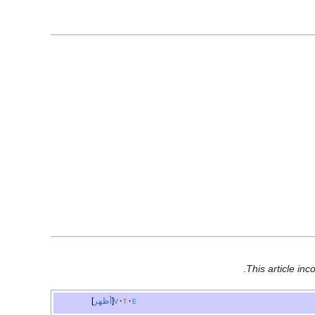
.
This article in
e
t
v
أظهر