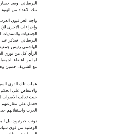
البريطاني. وبعد خسار
تلك الاعداد من الهنو
واجه العراقيون العرب
وإجراءات الاخرى للإد
الجمعيات والمنتديات ا
الهاشمي رئيس جمعية ال
الرأي كل من نوري ال
اما من اعضاء الجمعيا
مع الشريف حسين وهم ا
عملت تلك القوى السيا
والانتفاض على الحكم 
حيث تعالت الاصوات لل
فعمل على مقارعتهم م
العرب واستقلالهم حيث
دونت جيرترود بيل المس
الوطنية من قوى سياسي