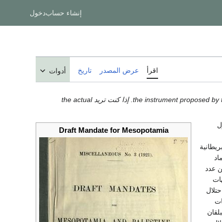
إنشاء حساب
دخول
اقرأ
عرض المصدر
تاريخ
أدوات
هذا المقال هو عن the instrument proposed by the League of Nations to grant Britain a mandate over Mesopotamia (Iraq). إذا كنت تريد the actual
ل
Draft Mandate for Mesopotamia
ريطانية
اد
ن عدد
هات
حتلال
ات
بلقان