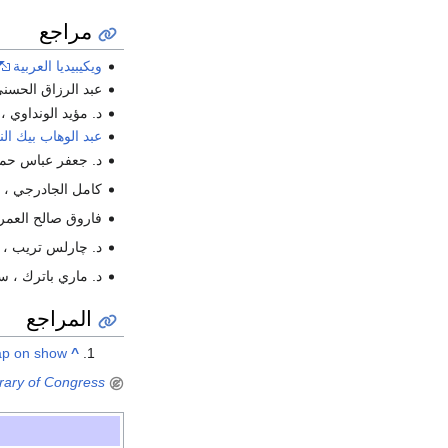
مراجع
ويكيبيديا العربية
عبد الرزاق الحسني ،
د. مؤيد الونداوي ، ا
عبد الوهاب بيك ال
د. جعفر عباس حميدي
كامل الجادرجي ، مذ
فاروق صالح العمر ،
د. چارلس تريب ، صف
د. ماري باترك ، سلاط
المراجع
ap on show
^
rary of Congress