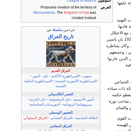
المؤلفون
League of Nations
ة خلفها
الغرض
Proposed creation of the territory of
Mesopotamia
. The
Kingdom of Iraq
was
created instead
التهنيد
قادتها
جزء من
سلسلة
عن
مع الاحتلال
تاريخ
العراق
البريطاني. فيذكر عبد الوهاب النعيمي عضو جمعية العهد في كتابه مراسلات تاسيس العراق 1920 – 1922 بان ياسين
ي, وكان يشاطره
 ، وجميعهم
الذين حاربوا
ية .
العراق القديم
سومر
الامبراطورية الأكادية
بابل
آشور
الامبراطورية الآشورية الجديدة
الامبراطورية البابلية
 الجماعي
الجديدة
كة ذات سيادة
العصر الكلاسيكي
اسقطو حكمه
آشور الأخمينية
بابل السلجوقية
بابل الپارثية
ن صاحب ثورة
مـِزوپوتاميا الرومانية
آشورستان الساسانية
 والشام.
العصور الوسطى
الخلافة العباسية
العراق العثماني
العراق المملوكي
ات القوى
للهيمنة
العراق المعاصر