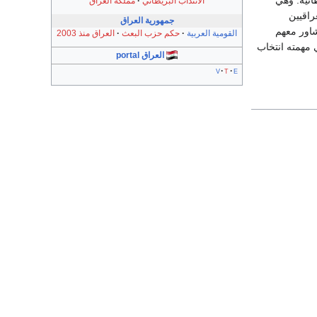
انية. وهي
الانتداب البريطاني
مملكة العراق
راقيين
جمهورية العراق
شاور معهم
القومية العربية
حكم حزب البعث
العراق منذ 2003
 مهمته انتخاب
العراق portal
v
t
e