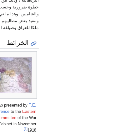
البريطانية ، وذلك من 
خطوة ضرورية وحسب راي
والشاميين. وهذا ما تم
وتنفيذ بعض مطاليبهم 
ملكا للعراق وصياغة ا
الخرائط
p presented by
T.E.
rence
to the
Eastern
ommittee
of the War
Cabinet in November
[1]
1918