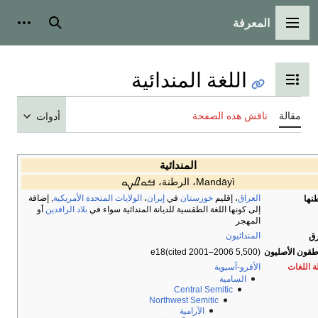
بحث
أدوات شخصية
ية
أدوات
ࡈࡍࡀ
،
الولايات المتحدة الأمريكية
, إضافة
لمندائية سواء في
بلاد الرافدين
أو