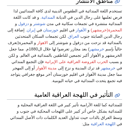
نية لدى كافة المندائيين لذا
نة
المندائية
. و قد كانت اللغة
 في مدن
شوشتر
و
دزفول
و
خوزستان
في
إيران
. إضافة إلى
 تجمعات السكان المتحدثين
تر إلى
الاهواز
و المحمرة(تعرف
) بعد مجازر تعرضوا لها خلال ال1880م. مما جعل
ين بالمندائية في العالم. و لكن
لإيرانية
فإن التجمع المندائي
ى
مدينة الأهواز
أو إلى المهجر
تان آخر موقع جغرافي يتواجد
مية.
ية العامية
ي اللغة العراقية المحلية و
لهجات المحكية في جنوب و
 الكلمات ذات الأصل المندائي