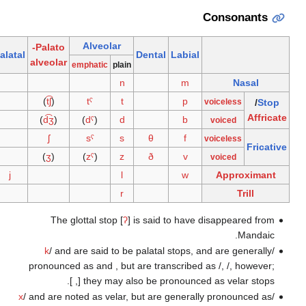
Alveolar
Palato-
Glottal
Pharyngeal
Uvular
Velar
Palatal
D
alveolar
emphatic
plain
n
)
ʔ
(
q
k
)
t͡ʃ
(
tˤ
t
g
)
d͡ʒ
(
)
dˤ
(
d
h
)
ħ
(
x
ʃ
sˤ
s
)
ʕ
(
ɣ
)
ʒ
(
)
zˤ
(
z
j
l
r
The glottal stop
[
ʔ
]
is
k
/
and
are said to be p
pronounced as
and
, but 
].
,
they may also
x
/
and
are noted as velar, b