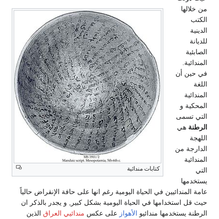
انها على حافة الإنقراض حالياً
شكل كبير, و يجدر بالذكر ان
عكس
مندائيي العراق
الذين