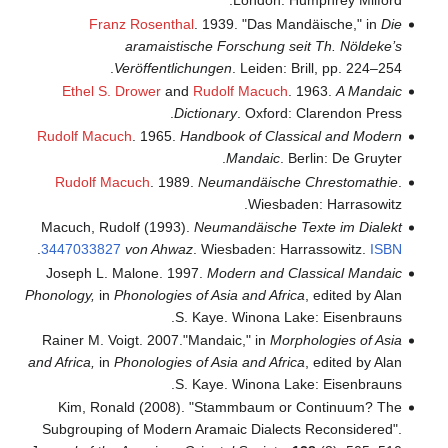
Franz Rosenthal
. 
aramaistisch
Veröffentlichu
Ethel S. Drower
and
R
Dicti
Rudolf Macuch
. 1965.
Han
Rudolf Macuch
. 1989.
N
Macuch, Rudolf (1993).
N
.
3447033827
von Ahwaz
. 
Joseph L. Malone. 1997.
Phonology,
in
Phonologies of
S. K
Rainer M. Voigt. 2007."Ma
and Africa,
in
Phonologies of
S. K
Kim, Ronald (2008). 
Subgrouping of Modern Ar