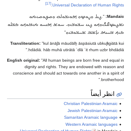
[17]
.
Univ
ࡇ ࡀࡎࡐࡀࡎࡉࡅࡕࡀ
ࡀࡁ ࡌࡅࡄࡀ ࡅࡕࡉࡓࡀࡕࡀ ࡏࡃࡋࡀ
Transliteration:
"kul ānāʃā
hdādiā. hāb muhā 
English original:
"All human
dignity and rights
conscience and should act
Universal Declaration