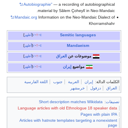
Autobiographie"
— a
material by
Mandaic.org
Information
e
t
v
أظهر
e
t
v
أظهر
ق
e
t
v
أظهر
e
t
v
أظهر
وب
اللغة الفارسية
Short desc
Language articles with
Articles with hatnote 