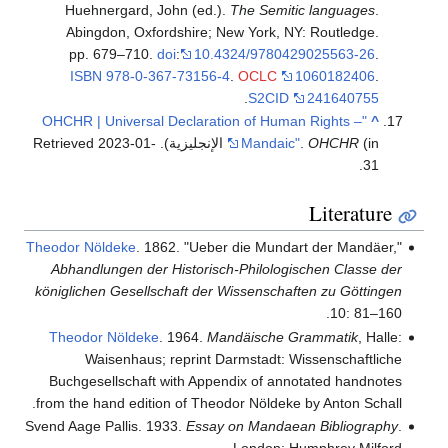
Huehnergard, John (e
Abingdon, Oxfordshire
pp. 679–710.
doi
:
1
ISBN
978-0-367-731
"OHCHR | Universal Decla
2023-01-
. Retrieved
Theodor Nöldeke
. 1862. "U
Abhandlungen der Histor
königlichen Gesellschaft d
Theodor Nöldeke
. 1964.
Waisenhaus; reprin
Buchgesellschaft with A
from the hand edition of T
Svend Aage Pallis. 1933.
Ess