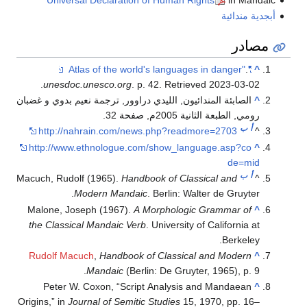
.
unesdoc.unesco.org
. 
راوور, ترجمة نعيم بدوي و غضبان
http://nahrain.com/ne
http://www.ethnologue.c
Macuch, Rudolf (1965).
Hand
Modern Manda
Malone, Joseph (1967).
A
the Classical Mandaic Ver
Rudolf Macuch
,
Handbook
Mandaic
(Ber
Peter W. Coxon, “Scri
Origins,” in
Journal of Semiti