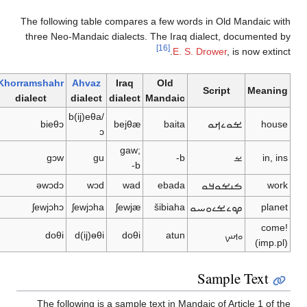
The following table compar
three Neo-Mandaic dialect
Khorramshahr
Ahvaz
Iraq
dialect
dialect
dialect
b(ij)eθa/
bieθɔ
bejθæ
ɔ
gaw;
gɔw
gu
b-
əwɔdɔ
wɔd
wad
ʃewjɔhɔ
ʃewjɔha
ʃewjæ
doθi
d(ij)ɵθi
doθi
The following is a sample