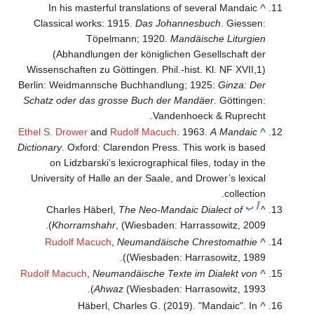
In his masterful trans
Classical works: 1915.
D
Töpelmann; 
(Abhandlungen der k
Wissenschaften zu Göttingen
Berlin: Weidmannsche Buch
Schatz oder das grosse B
Ethel S. Drower
and
Rudolf
Dictionary
. Oxford: Clarendo
on Lidzbarski’s lexicr
University of Halle an der
Charles Häberl,
The N
Khorramshahr
, (Wie
Rudolf Macuch
,
Neuma
(Wie
Rudolf Macuch
,
Neumandäis
Ahwaz
(Wie
Häberl, Charle