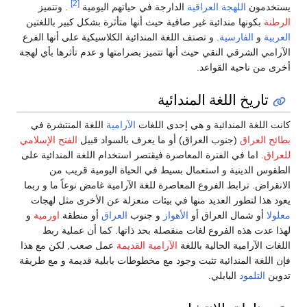
[2]
حياتهم اليومية
. وتتميز
ها متأثرة بشكل كبير باللغتين
ائية الكلاسيكية على أنها الفرع
صرامتها و عدم تأثرها بأي لهجة
ت
الآرامية
اللغة المنتشرة في
ف بالسواد قبيل
الفتح الإسلامي
ر استخدام اللغة المندائية على
لحياة اليومية قريب من
الآرامية غامض نوعاً ما و ربما
منعزلة عن الأخرى مثل لهجات
وب
العراق
أو منطقة
اورمية
و
ذاتها. كما أن عملية ربط
لقديمة
عمل صعب, لكن مع هذا
وطات بابلية قديمة و مع طريقة