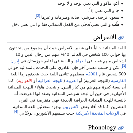
جد.
[3]
ية و غيرها
.
لمندائي
طبا
و التي تعني
دخل
.
قراض حيث أن مجموع من يتحدثون
بها حوالي 100 شخص في العالم, 40% منهم من رجال الدين و 10
ة في اقليم خوزستان في
إيران
 على التحدث بالمندائية حوالي
اللغة حيث يتحدثون إما اللغة
لهجة العراقية
أو
الأهوازية
). كما
 يتحدث هاؤلاء اللهجة المندائية
ائية يعتقد انها انقرضت أما
يثة فهي منقرضة في القرن
وجود متحدثين للغة المندائية
[4]
يهم الآشوريون
يوخنّايي