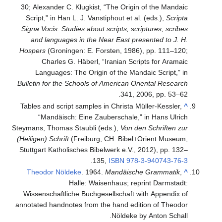
30; Alexander C. Klugkist
Script,” in Han L. J. Vans
Signa Vocis. Studies about
and languages in the N
Hospers
(Groningen: E. Fo
Charles G. Häberl, 
Languages: The Origin
Bulletin for the Schools o
Tables and script samples 
“Mandäisch: Eine Za
Steymans, Thomas Staubli (
(Heiligen) Schrift
(Freiburg
Stuttgart Katholisches Bib
.
13
Theodor Nöldeke
. 1964
Halle: Wai
Wissenschaftliche Buchge
annotated handnotes from t