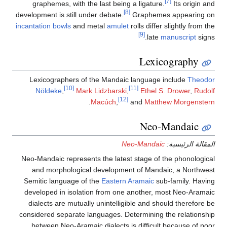
graphemes, with the las
development is still under d
incantation bowls
and meta
Lexicographers of the
[10]
Nöldeke
,
Mark Lid
.
Mac
Neo-Mandaic represents th
and morphological dev
Semitic language of the
E
developed in isolation f
dialects are mutually un
considered separate langu
between Neo-Aramaic di