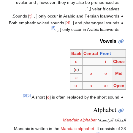
uvular
and
, however; t
Sounds [
tʃ
,
,
] only occur 
Both emphatic voiced sound
[5]
[
,
[6]
[5]
A short
[
o
]
is of
Mandaic is written in the