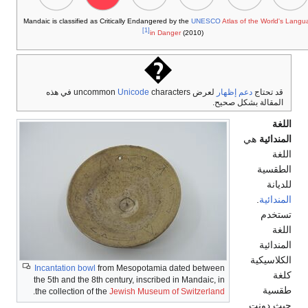
Mandaic is classified as Critically E
Unico
characters في هذه
Incantation bowl
from Mesop
the 5th and the 8th century, i
.
the collection of the
Jewish M