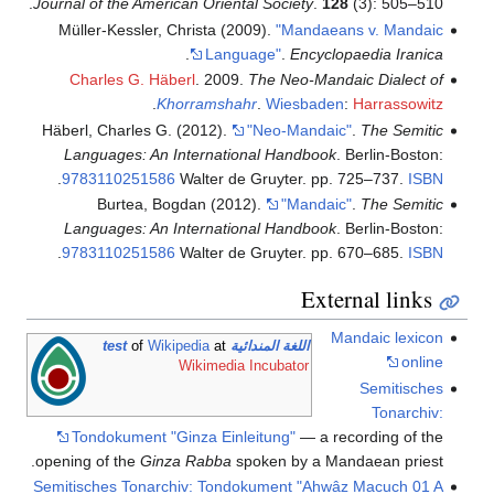
Journal of the American Ori
Müller-Kessler, Christa 
.
La
Charles G. Häberl
. 20
.
Khorrams
Häberl, Charles G. (2012)
Languages: An Interna
.
9783110251586
Walter
Burtea, Bogdan (2
Languages: An Interna
.
9783110251586
Walter
of
Wikipedia
at
Wikimed
Tondokument "Ginza Ei
opening of the
Ginza Rabb
Semitisches Tonarchiv: To