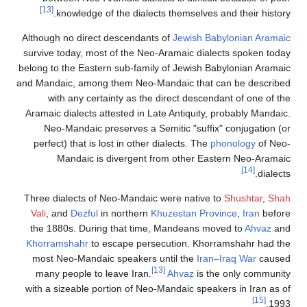
[13]
knowledge of the dia
Although no direct descend
survive today, most of the
belong to the Eastern sub-f
and Mandaic, among them Ne
with any certainty as 
Aramaic dialects attested i
Neo-Mandaic preserves 
perfect) that is lost in o
Mandaic is diverge
Three dialects of Neo-Man
Vali
, and
Dezful
in northe
the 1880s. During that 
Khorramshahr
to escape p
most Neo-Mandaic speake
many people to leave Ir
with a sizeable portion of