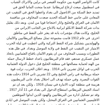
كانت الاواصر القوية بين حكومة القيصر في برلين والاتراك الشباب
في اسطنبول مبعث ازعاج لبريطانيا. عندما منحت المانيا الحق في
تمديد خط السكة من الاناضول الى بغداد واعطوا الحق في التنقيب عن
المعادن على جانبي خط السكة الحديد صعدت المخاوف من منافسة
الالمان في العراق والخليج واثار احتجاجا قويا من لندن. وبعد ذلك بقليل
بدات شركة النفط الانكلو ايرانية بالانتاج من الجانب الايراني من
الخليج، وكانت هناك مؤشرات بانه قد يعثر على النفط في مناطق
اخرى. في عام 1912 قامت مجموعة تمثل مصالح البريطانيين والالمان
والهولنديين بتشكيل شركة النفط التركية والتي اعطيت في ليلة الحرب
الامتياز عن التنقيب عن النفط في ولاية الموصل وبغداد. في ظل هذه
التطورات وبسبب المخاوف من ان يقوم الالمان باقناع العثمانيين باتخاذ
عمل عسكري ضدهم، فقد قام البريطانيون باعداد خطط لارسال حملة
من الهند لحماية مصالحها في منطقة الخليج قبل دخول الدولة العثمانية
الحرب في اوائل تشرين ثاني 1914 . وبعد اعلان الحرب، نزلت قوة
حملة بريطانية في راس الخليج وفي 22 تشرين ثاني 1914 دخلت هذه
القوات البصرة. وفي حملة تهدف الى احتلال بغداد عانى البريطنيون
هزيمة في منطقة كوت الامارة في نيسان 1916 ، ولكن بعد ان تم
اسناد الجيش البريطاني استطاع الدخول الى بغداد في 11 آذار 1917 .
وقد تم تشكيل ادارة من البريطانيين والهنود الذين ابدلوا الموظفين
الاقليميين العثمانيين في العراق المحتل، ولكن بقيت الموصل في ايادي
العثمانيين الى مابعد توقيع اتفاقية مدرس لنزع السلاح ( 30 تشرين اول