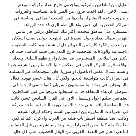
القليل من الناطقين بالتركية يتواجدون خارج بغداد وكركوك وبعض
المدن الاخرى. لقد اخذت قرون من الصراعات السياسية والغزوات
والحروب وعدم الاستقرار مأخذها من الشعب العراقي، وخاصة في
المراكز الحضرية. ان تدمير واهمال نظم الري قد حدد الزراعة
المستقرة على مناطق محددة، اكثر تلك المناطق تركيزا هي مابين
النهرين شمال بغداد وحول البصرة في الجنوب. حوالي نصف السكان
من العرب والكرد كانوا من البدو الرحل او شبه البدو. كانت التنظيمات
الاجتماعية والولاءات الشخصية خارج المدن هي قبلية اساسا، حيث ان
الكثير من الفلاحين المستقريين قد استعادوا روابطهم القبلية. وبغداد
الواقعة قرب المركز الجغرافي، تعكس ذاتيا الانقسام بين الشيعة جنوبا
والسنة شمالا. عكس الاناضول او سوريا، فان المجتمعات غير المسلمة
في العراق كانت متواضعة الحجم، ولكن كان هناك عنصر يهودي فعال
ماليا وتجاريا في بغداد، والمسيحيون السريان كانوا دائمي الوجود في
الموصل. ان هذه المنطقة قد تم استيعابها تدريجيا من قبل السلاطين
العثمانيين سليم الاول وسليمان الاول في القرن السادس عشر، كانت
هذه المنطقة الواقعة على حدود الامبراطورية الشرقية ساحة معركة
في الصراعات المتكررة بين العثمانين السنة وحكام ايران الشيعة
وكانت ايضا منطقة اضطرابات قبلية بين العرب والاكراد. كما لم تكن
ابدا متكاملة كليا ضمن الامبراطورية او تدار مباشرة من قبل العثمانيين
كما هي الحال في النصف الغربي من الهلال الخصيب. على كل حال