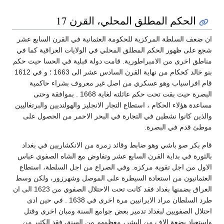
الحكم المطلق المحلي، القرن 17
ان ضعف السلطة المركزية للحكومة العثمانية في القرن السابع عشر
شجع على ظهور الحكم المطلق المحلي في الولايات العراقية كما في
مناطق اخرى من الامبراطورية. قامت دولة قبلية في الحسا حيث حكم
بنو خالد كحكام من نهاية القرن السادس عشر الى 1663 ؛ و في 1612
قام افراسياب وهو عسكري من اصل غير معروف بشراء حاكمية
البصرة حيث بقت تحت حكم عائلته لغاية 1668 . بموافقة وحتى
مساعدة هؤلاء الحكام ، استطاع التجار الانجليز والهولنديين والبرتغاليين
والذين كانوا نشطين في التجارة في البحر الاحمر من الحصول على
موطئ قدم في البصرة.
قام بكر صو باشي وهو ضابط وقائد زمرة من الانكشاريين في بغداد
بالثورة في بداية القرن السابع عشر وتفاوض مع الشاه الصفوي عباس
الاول من اجل تقوية مركزه. وفي الصراع من اجل السلطة، استطاع
العثمانيون من استعادة السيطرة على الموصل وشهرزور، ولكن وسط
العراق بضمنها بغداد فقد كانت تحت الاحتلال الصفوي من 1623 الى ان
طرد السلطان مراد الايرانيين مرة اخرى في 1638 . في حين ادى
احتلال الصفويين لبغداد تدمير بعض جوامع السنة ومبان اخرى وقتل
واستعباد بضعة الاف من البشر، معظمهم من السنة، فقد الكثير من