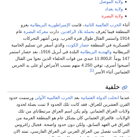
ولاية الموصل
ولاية بغداد
ولاية البصرة
أثناء
الحرب العالمية الثانية
، قامت
الإمبراطورية البريطانية
بغزو
المنطقة فيما يُعرف
بحملة بلاد الرافدين
. دارت
معركة البصرة
عام
1914 واستمر القتال طوال فترة الحرب. ومن أشهر التحركات
العسكرية في المنطقة
حصار الكوت
، والذي أسفر عن تسليم الحامية
البريطانية
والهندية البريطانية
البلدة في أبريل 1916، بعد حصار استمر
147 يوماً. الـ11.800 جندي من قوات الحلفاء الذين نجوا من القتال
أصبحوا أسرى، توفي 4.250 منهم بسبب الأمراض أو على يد الحرس
[1]
العثمانين أثناء الأسر.
خلفية
عندما
انحلت
الدولة العثمانية
بعد
الحرب العالمية الأولى
ورسمت حدود
القرن العشرين للعراق، فقد كانت تلك الحدود لا تمت بصلة لحدود
ولايات العراق العثماني. ولم يكن اسم العراق مرتبطاباي من تلك
الولايات. فالعراق العثماني كان بشكل عام هو المنطقة العربية من
العراق في العهد السابق، ولكن دون حدود واضحة. فجبال زاغروس
التي كانت تفصل بين العراق العربي عن العراق الفارسي، تمتد الان