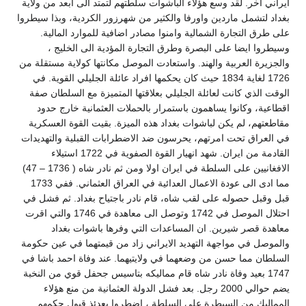
ايراني آخر. لقد وسع هؤلاء الباشوات سلطتهم لتمتد الى ابعد من ولاية
بغداد لتشمل ماردين واورفا والكثير من شهرزور الكردية، وبذا سيطروا
على طرق التجارة الشمالية وامنوا مصادر اضافية للموارد المالية.
وسيطروا ايضا على البصرة وطرق التجارة المؤدية الى الخليج ،
والجزيرة العربية والهند. واستعادت الموصل مكانتها كولاية مستقلة من
1726 لغاية 1834 حيث كان يحكمها افراد عائلة الجليلي القوية. في
الوقت الذي كانت لعائلة الجليلي بعلاقتها المتميزة مع السلطان صفة
اقطاعية، وكانوا يساهمون باستمرار بالحملات العثمانية خارج حدود
مقاطعتهم، لم يكن لباشوات بغداد هذه الميزة. بقيت القوة العسكرية
في العراق تحت امرتهم، يحرسون ضد الاضطرابات القبلية والتهديدات
القادمة من ايران. شهد انهيار القوة الصفوية في 1722 استيلاء
الافغانيين على السلطة في ايران اولا ومن ثم نادر شاه ( 1736 – 47)
مما ادى الى عودة الاعمال العدائية في العراق العثماني. ففي 1733
قبل وقبل حصوله على لقب شاه، قام نادر باجتياح بغداد. ثم فشل في
احتلال الموصل في 1742 وتوصل الى معاهدة في 1746 والتي اقرت
معاهدة قصر شيرين. ان المساعدات التي وفرها باشوات بغداد
والموصل في مواجهة التهديد الايراني زاد من قيمتهما في عين حكومة
السلطان مما حسن من وضعهما في ولايتيهما. عند وفاة احمد باشا في
1747 بعيد وفاة نادر شاه قام مماليكه بتاسيس جحفل قوي من النخبة
يضم حوالي 2000 رجل. بعد فشل الدولة العثمانية من منع هؤلاء
المماليك من السيطرة على السلطة ، اضطروا بعدئذ قبول حكمهم.