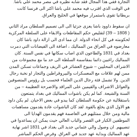
التجارة ففي هذا المجال فقد شابه نظيره في مصر محمد علي باشا.
في الوقت الذي اقترب فيه محمد علي باشا اكثر الى فرنسا كانت
بريطانيا تقوي باستمرار موقعها في الخليج والعراق.
ان سقوط داوود باشا يعزى جزئيا الى الى تصميم السلطان مراد الثاني
( 1808 – 39) لتقليص حكم المقاطعات والابقاء على السلطة المركزية
لحكومته في كل انحاء الدولة. ان مما ادى الى ازالة داود باشا كان
معارضوه في العراق من المماليك ، اضافة الى الفيضانات التي دمرت
بغداد في 1831 والطاعون الذي اصاب سكانها في نفس السنة. كان
المماليك راغبين دائما بمقاسمة السلطة الى حد ما مع مجموعات من
الاشراف المحليين – شيوخ العشائر في الريف وجماعات تسكن المدن
ممن لهم علاقات مع المعسكرات والبيروقراطين والتجار او نخبة رجال
الدين. ولا تشمل فئة رجال الدين العلماء فحسب بل رؤوس المتصوفين
والعوائل الاشراف والقيمين على المراقد والاضرحة العظيمة – من
السنة والشيعة. كما لم يكن باشوات المماليك في بغداد يتمتعون
باستقلالية عن حكومة السلطان كما يبدو في بعض الاحيان. لم يكن داود
هو الاول الذي يخلع بالقوة. لقد كان الباشوات عادة يقدمون مساهمات
مالية ومن خلال ممثليهم في العاصمة فهم يقدمون الهدايا الى
الموظفين الكبار في القصر والباب العالي حيث يمكن ان يساعدوا في
تنصيبهم. ان وصول والي عثماني جديد الى بغداد في 1831 اشر نهاية
عهد المماليك وبداية عهد جديد في العراق. وفرض الحكم المباشر