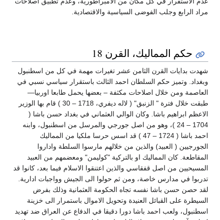
عدم الاستقرار في كل مكان من الامبراطورية، وعدم تطبيق اصلاحات
مراد الرابع وجلب الفوضى السياسية والاقتصادية.
حكم المماليك، القرن 18
شهدت بدايات القرن الثامن عشر تغيرات مهمة في كل من اسطنبول
وبغداد. وتميز حكم السلطان احمد الثالث باستقرار سياسي نسبي في
العاصمة ومن خلال اصلاحات مكثفة – بعضها يحمل طابعا اوربيا—
طبقت خلال فترة " الزنبق" ( لاله ديفري، 1718 – 30 ) قام بها الوزير
الاعظم ابراهيم باشا. وكان الوالي العثماني في بغداد حسن باشا (
1704 – 24 )، وهو من اصل جورجي والمرسل من اسطنبول، وابنه
احمد باشا ( 1724 – 47 ) قد اسس حرسا ملكيا من المماليك
الجورجيين ( العبيد) والذين من خلالهم مارسوا السلطة واداروا
المقاطعة. كان المماليك او بالتركية "كوليمن" ومعضمهم من العبيد
المسيحيين من اصل قفقاسي والذين اعتنقوا الاسلام فيما بعد، كانوا قد
تدربوا في مدارس خاصة، ومن ثم حولوا الى الجيش وواجبات ادارية.
لقد حصن حسن باشا نفسه تجاه الحكومة العثمانية وذلك بفرض
السيطرة على القبائل العنيدة وتحويل الاموال باستمرار الى خزينة
اسطنبول، ولعب احمد باشا دورا دقيقا في الدفاع عن العراق ضد تهديد