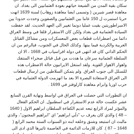
سكان بقية المدن من الشيعة حياتهم بعودة العثمانيين الى بغداد. ان
معاهدة قصر شيرين ( وتسمى ايضا معاهدة زوهاب) لسنة 1639 انهت
حربا استمرت ل 150 عاما بين العثمانيين والصفوين وحددت حدودا بين
الامبراطوريتين بقيت عمليا دونما تغيير الى العهد الحديث. لقد حفظت
السيادة العثمانية في بغداد ولكن كان الاستقرار قلقا في وسط العراق
دائما من اضطرابات قطعات بعض المعسكرات ومن مشاكل القبائل
العربية والكردية فيما بينها. وكذلك الحال في الجنوب، فبالرغم من ان
الحكم الذاتي كان قد انتهى في دولة افراسياب في 1668 ، الا ان
السلطة العثمانية سرعان ما هددت من قبل قبائل صحراء المنتفك
واهوار الاهواز القوية. ولقد استغل الايرانيون حالة الاضطراب هذه
للتسلل الى جنوب العراق. ولم يتمكن السلاطين من ارسال قطعات
الى العراق لاستعادة البصرة الا بعد ما انهزمت الدولة العثمانية في
حرب اوربا وابرام معاهدة كارلوفتز في 1699 .
ان التطورات التي حصلت في العراق في اواسط ونهاية القرن السابع
عشر عكست حالة عدم الاستقرار في اسطنبول. ان الحكم الفعال
والمؤثر لمراد الرابع تبعه عديم الكفاءة السلطان ابراهيم الاول ( 1640
– 48 ) والذي كان يعرف ب "دلَي ابراهيم" اي "ابراهيم المجنون"، والذي
مالبث ان استبعد وشنق وخلفه ابنه ذو السنوات الستة محمد الرابع (
1648 – 87 ). كان للازمات الدائمة في العاصمة تاثيرها الذي ادى الى