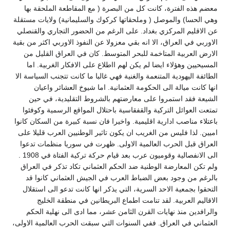
معضم هذه الفترة، كانت كل من البصرة ( مع المقاطعة الملحقة بها
وهي الحسا) والموصل ( وملحقاتها كركوك والسليمانية) ولايات مستقلة
عن الاقليم المركزي بغداد. على الرغم من الحضور التجاري والقنصلي
الاوربي في العراق، الا انه بقي معزولا عن النفوذ الاوربي اكثر من بقية
الارض العربية المتاخمة للبحر المتوسط. كان في العراق القليل من
المسيحيين وهؤلاء ايضا لم يكن لهم ااطلاع على الافكار الغربية. اما
الطائفة اليهودية المتنعمة والغنية فهي غالبا ما كانت تتجنب السياسة الا
انها كانت ميالة الى الحكومة العثمانية. اما شيوخ العشائر واعيان
الشيعة فقد استمروا على معارضتهم بالشروط التقليدية، في حين
تمتعت العوائل التركية والقفقاسية باحتلال المواقع الرسمية وكوفئوا
باعتلاء مناصب ادارية اقليمية. واخيرا فان نسبة كبيرة من السكان كانوا
اميين. لذا فليس من الغريب ان يكون تاثير الوطنيين العرب قليلا على
العراق قبل الحرب العالمية الاولى. ظهرت في سوريا منظمات تدعوا
الى الانفصالية وقوميون عرب بعد قيام حركة تركية الفتاة في 1908 .
ولم تكن المعارضة الوطنية ضد الحكم العثماني تكاد تذكر في العراق
بالرغم من وجود بعض الضباط العرب في الجيش العثماني كانوا قد
التحقوا بجمعية الاحد السرية، التي يذكر انها كانت تدعو الى استقلال
الاقاليم العربية. لقد تنامت اطماع البريطانين في منطقة الخليج
والرافدين منذ نهايات القرن الثامن عشر، مما ادى الى نهلية الحكم
العثماني في العراق. ففي السنوات التي سبقت الحرب العالمية الاولى،