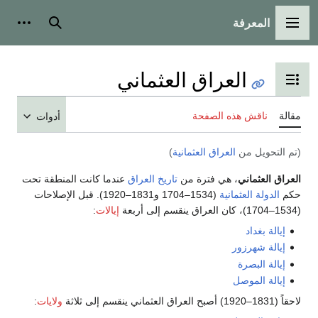
المعرفة
القائمة الرئيسية
بحث
أدوات
العراق العثماني
تبديل عرض جدول المحتويات
مقالة
ناقش هذه الصفحة
أدوات
(تم التحويل من
العراق العثمانية
)
العراق العثماني
، هي فترة من
تاريخ العراق
عندما كانت المنطقة تحت
حكم
الدولة العثمانية
(1534–1704 و1831–1920). قبل الإصلاحات
(1534–1704)، كان العراق ينقسم إلى أربعة
إيالات
:
إيالة بغداد
إيالة شهرزور
إيالة البصرة
إيالة الموصل
لاحقاً (1831–1920) أصبح العراق العثماني ينقسم إلى ثلاثة
ولايات
: