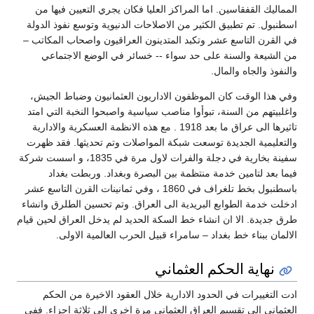
المماليك القفقاسين. اما المراكز العليا فكان يجري التعيين فيها من
اسطنبول. تم تطبيق الكثير من الاصلاحات الدنيوية وتوسع نفوذ الدولة
في القرن التاسع عشر وتكبد المتدينون العراقيون واصحاب المكاتب –
من الشيعة والسنة على حد سواء -- خسائر في الوضع الاجتماعي
والنفوذ والجاه والمال.
وفي هذا الوقت كان الموظفون الاداريون العثمانيون وضباط الجيش،
واغلبيتهم من السنة، تبوأوا مناصب سياسية واصبحوا النخبة التي امتد
تاثيرها الى عراق ما بعد 1918 . مع هذه الانظمة العسكرية والادارية
والتعليمية الجديدة توسعت شبكة المواصلات وتم تحديثها. فقد ظهرت
سفينة بخارية في دجلة والفرات لاول مرة في 1835، و اسست شركة
فيما بعد لتامين خدمة منتظمة بين البصرة وبغداد. وربطت بغداد
باسطنبول بخط تلغراف في 1860 ، وفي ثمانينات القرن التاسع عشر
ادخلت خدمة الطوابع البريدية الى العراق. وتم تحسين الطلرق وانشاء
طرق جديدة. الا ان انشاء خط السكة الحديد لم يدخل العراق لحين قيام
الالمان ببناء خط بغداد – سامراء قبيل الحرب العالمية الاولى.
نهاية الحكم العثماني
ادت التغييرات في الحدود الادارية خلال العقود الاخيرة من الحكم
العثماني الى تقسيم العراق العثماني مرة اخرى الى ثلاثة اجزاء. ففي