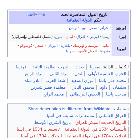
تاريخ الدول المعاصرة تحت
e
t
v
أخف
حكم
الدولة العثمانية
الجزائر
مصر
ليبيا
تونس
أفريقيا
أرمنيا
قبرص
العراق
لبنان
سوريا
(تشمل فلسطين وإسرائيل)
آسيا
ألبانيا
البوسنة والهرسك
بلغاريا
اليونان
المجر
كوسوڤو
اوروپا
مقدونيا
الجبل الأسود
صربيا
الكلمات الدالة:
سوريا
بغداد
الحرب العالمية الثانية
فرنسا
الحرب العالمية الأولى
لندن
مراد الثاني
مراد الرابع
محمد علي باشا
نوري السعيد
شط العرب
نادر شاه
سليمان
داود
محمود الثاني
معاهدة قصر شيرين
مدحت پاشا
الجيش البريطاني
محمد الرابع
تصنيفات
:
Short description is different from Wikidata
العراق العثماني
مستعمرات سابقة في آسيا
التاريخ الحديث المبكر للعراق
تاريخ الشرق الأوسط
تأسيسات 1534 في الدولة العثمانية
تأسيسات 1534 في آسيا
انحلالات 1704 في الدولة العثمانية
انحلالات 1704 في آسيا