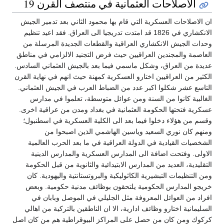
الاصلاحات العثمانية في منتصف القرن 19
ان الاصلاحات العسكرية التي قام بها محمود الثاني بعد تدمير الجيش
الانكشاري في 1826 قد امتدت تدريجيا الى العراق. فقد اعيد تنظيم
وحدات الجيش الانكشاري العراقية والقطعات الجديدة المرسلة من
العاصمة والمجندين العراقيين حيث فرض التجنيد الالزامي في مناطق
عديدة من العراق، وشكل ماسمي فيما بعد بالجيش العثماني السادس.
الكثير من العراقيين اختارو العسكرية كمهنة حيث انهم في نهاية القرن
التاسع عشر شكلوا اكبر عدد من الضباط العرب في الجيش العثماني.
الغالبية كانوا من السنة ومن عوائل متوسطة، تعلموا في مدارس
عسكرية فتحتها الحكومة العثمانية في بغداد ومدن من عراقية اخرى.
وقسم من هؤلاء دخلوا فيما بعد الى الكلية العسكرية في اسطنبول؛
ومنهم كان نوري السعيد وياسين الهاشمي الذين اصبحوا من
الشخصيات القيادية في الدولة العراقية في ما بعد الحرب العالمية
الاولى. وفتحت اضافة الى المدارس العسكرية والمدارس الدينية
التقليدية، العديد من المدارس الابتيدائية والثانوية من قبل الحكومة
ومن التنظيمات التبشيرية الكاثوليكية والبروتستانتية واليهودية. كان
خريجو المدارس الحكومية يلتحقون بوظائف مدنية حكومية. وبعض
افراد من العوائل المعروفة مثل الجليلي في الموصل وبابان في
السليمانية اختارو وظائف ادارية، الا ان الناطقين بالتركية من اهالي
كركوك ومن كان من حصل على المراكز البيوقراطية هم من كان اصل