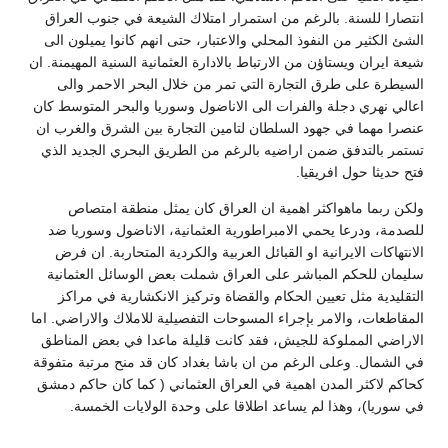
انتصارا للسنة. بالرغم من استمرار امتلاك الشيعة في جنوب العراق
الشئ الكثير من النفوذ المحلي والاعتبار، حتى انهم كانوا يميلون الى
شيعة ايران ويستاؤن من الارتباط بالادارة العثمانية السنية المهيمنة. ان
السيطرة على طرق التجارة التي تمر من خلال البحر الاحمر والى
اعالي نهري دجلة والفرات الى الاناضول وسوريا والبحر المتوسط كان
عنصرا مهما في جهود السلطان لتامين التجارة بين الشرق والغرب ان
تستمر بالتدفق ضمن اراضيه بالرغم من الطريق البحري الجديد الذي
فتح حديثا حول افريقيا.
ولكن ربما ماهواكثر اهمية ان العراق كان يمثل منطقة امتصاص
للصدمة، ودرعا يحمي الامبراطورية العثمانية، الاناضول وسوريا ضد
الانتهاكات الايرانية او القبائل العربية والكردية المتحاربة. ان فرض
سليمان للحكم المباشر على العراق شملت بعض الوسائل العثمانية
التقليدية مثل تعيين الحكام والقضاة وتركيز الانكشارية في مراكز
المقاطعات، والامر بإجراء المسوحات التفصيلية للاملاك والاراضي. اما
الاراضي المملوكة للجيش، فقد كانت قليلة ماعدا في بعض المناطق
في الشمال. وعلى الرغم من ان باشا بغداد كان قد منح مرتبة متفوقة
كحاكم لاكثر المدن اهمية في العراق العثماني ( كما كان حاكم دمشق
في سوريا)، وهذا لم يساعد اطلاقا على وحدة الولايات الخمسة.