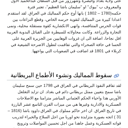
على ولاية بغداد والبصرة وشهرزور من قبل السطان عبدالحميد الاول
والمعروف ب "بيوك" او "سليمان باشا العظيم"، تعتبر فترة
حكمه(1780 – 1802 ) بانها أوج حكم المماليك في العراق. لقد استقدم
اعدادا كبيرة من المماليك لتقوية حرسه الخاص، وقطع النزاعات بين
قوات الحرس المتنافسة، وانهى الانكشارية كقوة مستقلة محلية، ونمى
التجارة والزراعة. وكانت محاولاته للسيطرة على القبائل البدوية العربية
اقل نجاحا، اضافة الى ان غزوات الوهابيين من الجزيرة العربية على
الحسا في حافة الصحراء والتي تفاقمت لتطول الاضرحة الشيعية في
كربلاء في 1801 قد اضافت في الصعوبات التي يواجهها.
سقوط المماليك ونشوء الأطماع البريطانية
لقد تفاقم النفوذ البريطاني في العراق في 1798 حين سمح سليمان
باشا سمح بتعيين ممثل بريطاني دائم في بغداد. ان تزايد التغلغل
الأوربي هذا واحياء الحكم العثماني المباشر متزامنا مع الاصلاحات
العسكرية والادارية وغيرها هي من ميزات القرن التاسع عشر البارزة
في تاريخ العراق. ان اخر حاكم مملوك في العراق داوود باشا (1816 –
31 ) اتجه بصورة متزايدة نحو اوربا من اجل السلاح والخبراء لتدريب
قواته العسكرية وعمل جاهدا من اجل تحسين المواصلات وترويج