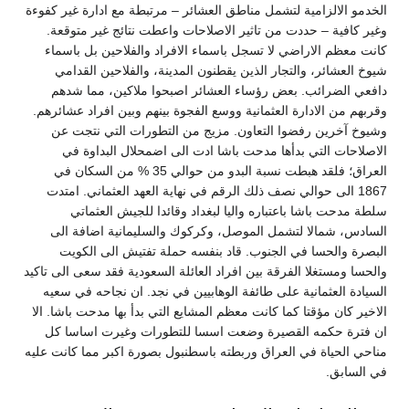
الخدمو الالزامية لتشمل مناطق العشائر – مرتبطة مع ادارة غير كفوءة
وغير كافية – حددت من تاثير الاصلاحات واعطت نتائج غير متوقعة.
كانت معظم الاراضي لا تسجل باسماء الافراد والفلاحين بل باسماء
شيوخ العشائر، والتجار الذين يقطنون المدينة، والفلاحين القدامي
دافعي الضرائب. بعض رؤساء العشائر اصبحوا ملاكين، مما شدهم
وقربهم من الادارة العثمانية ووسع الفجوة بينهم وبين افراد عشائرهم.
وشيوخ آخرين رفضوا التعاون. مزيج من التطورات التي نتجت عن
الاصلاحات التي بدأها مدحت باشا ادت الى اضمحلال البداوة في
العراق؛ فلقد هبطت نسبة البدو من حوالي 35 % من السكان في
1867 الى حوالي نصف ذلك الرقم في نهاية العهد العثماني. امتدت
سلطة مدحت باشا باعتباره واليا لبغداد وقائدا للجيش العثماتي
السادس، شمالا لتشمل الموصل، وكركوك والسليمانية اضافة الى
البصرة والحسا في الجنوب. قاد بنفسه حملة تفتيش الى الكويت
والحسا ومستغلا الفرقة بين افراد العائلة السعودية فقد سعى الى تاكيد
السيادة العثمانية على طائفة الوهابيين في نجد. ان نجاحه في سعيه
الاخير كان مؤقتا كما كانت معظم المشايع التي بدأ بها مدحت باشا. الا
ان فترة حكمه القصيرة وضعت اسسا للتطورات وغيرت اساسا كل
مناحي الحياة في العراق وربطته باسطنبول بصورة اكبر مما كانت عليه
في السابق.