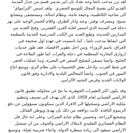
لقد برز مدحت باشا وجه بغداد بان امر بتدمير قسم من جدار المدينة
القديم لكي يفسح المجال للتوسع الحضري . ولقد اسس "الترامواي"
الى ضاحية الكاظمية، وحيقة عامة، ونظام اسالة، ومستشفى ومصانع
نسيج، ومصرف توفير، وعبد وانار الطرق، واقام الجسر الوحيد على نهر
دجلة في المدينة الذي استمر لغاية القرن العشرين. وفتح العديد من
المدارس الجديدة، وطبع العديد من الكتب المدرسية الحديثة بالمطبعة
التي انشاها مدحت باشا ، كما تاسست في عهده اول صحيفة في
العراق، باسم الزوراء. ومن اجل تطوير الاقتصاد، فقد طور خدمات
ازوارق البخارية المنتظمة في دجلة والفرات كما طور الملاحة في
الخليج، وانشا مسفن لتصليح السفن في البصرة، وبدا عمليات الحفر
في شط العرب، وادخل بعض التحسينات على نظام الري، ووسع انتاج
التمور في الجنوب. وانشأ المجالس البلدية والادارية وفق قانون
الولايات الجديد وفرض التجنيد الالزامي.
وقد يكون اكثر التغييرات الجوهرية ما نتج عن محاولته تطبيق قانون
الاراضي العثماني لعام 1858، الذي كان يهدف الى تصنيف وتنظيم
ملكية الاراضي وتسجيلها الى الافراد الذين سيكونون مسؤولين عن دفع
الرسوم النافذة. كانت دوافعه من ذلك بان يهدئ ويوطن القبائل،
وتشجيع الزراعة، وتحسين نظام جباية الضرائب. وعلى اية حال فان
النظام العشائري التقليدي لامتلاك الاراضي والخوف من ان تسجيل
الاراضي سيقود الى زيادة سيطرة الدولة، واعباء ضريبية ثقيلة، وتوسيع