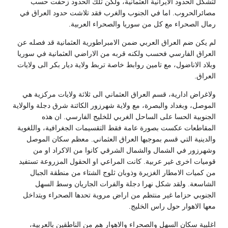
لتشكل الحدود الايرانية العثمانية، ولكن تلك الحدود زحفت حسب
مصائرالحروب. اما في الجنوب والغرب فقد تلاشت حدود العراق في
رمال الصحراء مع كل من سوريا والصحراء العربية.
لم يكن ضم العراق العربي ضمن الامبراطورية العثمانية قد فصله عن
العراق الفارسي فحسب ولكنه قربه من الاراضي العثمانية في سوريا
وبلاد الاناضول، مع تامين روابط خاصة تربط ولاية ديار بكر الى ولايات
العراق.
ولاغراض ادارية، قسم العراق العثماني الى ثلاثة ولايات مركزية هي
الموصل، وبغداد والبصرة، مع ولاية شهرزور الكائنة شرق دجلة والولاية
الجنوبية الحسا على الساحل الغربي للخليج الفارسي. ان هذه
المقاطعات عكست بصورة عامة فقط التقسيمات الجغرافية، واللغوية
والدينية التي قسم بموجبها العراق العثماني. معظم سكان الموصل
وشهرزور في الشمال والشمال الشرقي كانوا من الاكراد او من
قوميات اخرى غير عربية. كانت المراعي او الحقول المزروعة تستفيد
من كميات الامطار الغزيرة وذوبان ثلوج الشتاء من منطقة الجبال
الشاسعة. ولقد شكل نهرا دجلة والفرات الجاريان وسط السهل
الجنوبي حزاما غير منتظم من اراض مروية تحدها الصحراء ويتداخل
معها الاهوار حول راس الخليج.
اغلبية سكان السهل والصحراء والاهوار هم من الناطقين بالعربية،