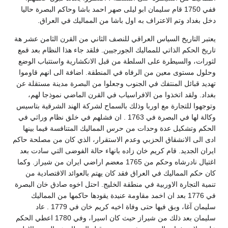
ففي 1750 قام سليمان ابو ليلى صهر احمد باشا وحاكم البصرة حاليا
دخل بغداد وتم الاعتراف به اول باشا من المماليك في العراق.
يعتبر التاريخ السياس العراقي للنصف الثاني من القرن الثامن عشر هة
تاريخ الحكم الذاتي للمماليك الجورجيين. فلقد جاء هذا النظام بعد قمع
لثورات، والسيطرة على السلطة من قبل الانكشارية واستتباب الوضع
وحلول مستوى معين من الرفاه في المنطقة. اضافة الى انهم قاوموا
تهديد قبائل المنتفك في الجنوب وجعلوا من البصرة مدينة مستقلة عن
بغداد. ولقد اتخذوا من الافراسياب في القرن الماضي نموذجا لهم،
وتوجهوا للتجارة مع اوربا وذلك بالسماح لشركة الهند الشرقية بتاسيس
وكالة لها في البصرة في 1763 . ان فشلهم في خلق نظام وراثي في
الحكم وتشكيل عدة وحدات من حرس المماليك المتنافسة فيما بينها
ادى الى الانشقاق الحزبي وعدم الاستقرار، الذي كان من مصلحة حاكم
ايران الجديد. قام كريم خان زاده بانهاء حالة الفوضى التي سادت بعد
اغتيال نادرشاه وحكم من 1765 معضم اراضي ايران من شيراز. وكما
كان حكم المماليك في العراق فقد كان يهتم بالعوائد الاقتصادية من
تنمية التجارة الاوربية في منطقة الخليج. احتل اخوه صادق خان البصرة
في 1776 بعد ان اخمد مقاومة عنيدة يقودها حاكمها من المماليك
سليمان آغا، وبق فيها حتى وفاة اخيه كريم خان في 1779 . عاد
سليمان بعد ذلك من شيراز حيث كان اسيرا، وفي 1780 اعطي الحكم