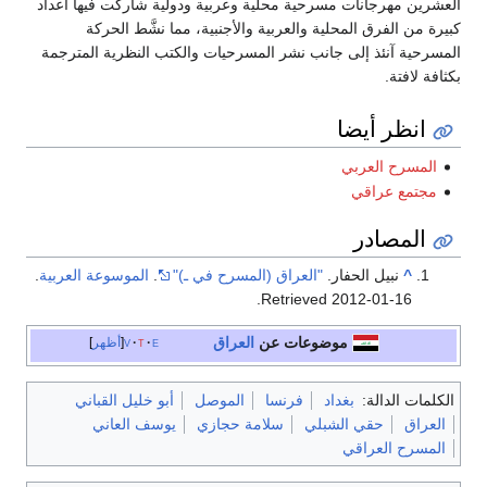
العشرين مهرجانات مسرحية محلية وعربية ودولية شاركت فيها أعداد
كبيرة من الفرق المحلية والعربية والأجنبية، مما نشَّط الحركة
المسرحية آنئذ إلى جانب نشر المسرحيات والكتب النظرية المترجمة
بكثافة لافتة.
انظر أيضا
المسرح العربي
مجتمع عراقي
المصادر
^
نبيل الحفار.
"العراق (المسرح في ـ)"
.
الموسوعة العربية
.
.
Retrieved
2012-01-16
موضوعات عن
العراق
e
t
v
أظهر
الكلمات الدالة:
بغداد
فرنسا
الموصل
أبو خليل القباني
العراق
حقي الشبلي
سلامة حجازي
يوسف العاني
المسرح العراقي