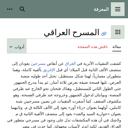
المعرفة
القائمة الرئيسية
بحث
أدوات
المسرح العراقي
تبديل عرض جدول المحتويات
مقالة
ناقش هذه الصفحة
أدوات
كشفت التنقيبات الأثرية في
العراق
عن أنقاض
مسرحين
يعودان إلى
منتصف الألف الثانية قبل الميلاد؛ أي قبل
الإغريق
بألفية كاملة، وهما
متطوران معمارياً، لهما شكل مستطيل، تحتل أحد طوليه منصة
العرض، تليها فسحة ضيقة بعرض ثلاثة أمتار، ثم يبدأ مدرج الجمهور
حتى الطول الثاني للمستطيل، وهناك فتحتان نحو الخارج عند طرفي
المنصة، وبوابتان لدخول الجمهور وخروجه عند طرفي الفسحة، وهو
مكشوف السقف. كما أسفرت التنقيبات عن نصين مسرحيين شبه
كاملين، أولهما بعنوان «رثاء أور» يعود إلى الألف الثالثة ق.م، وثانيهما
بعنوان «حوارية السيد والعبد» يعود إلى منتصف الألفية الثانية ق.م.
ولاشك في أن هذه المكتشفات تدل على وجود فن مسرحي متطور في
العراق القديم، لكنه اندثر لأسباب مجهولة، كما حدث في مصر