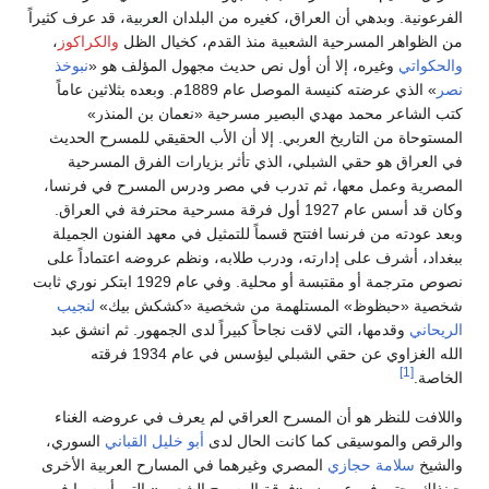
الفرعونية. وبدهي أن العراق، كغيره من البلدان العربية، قد عرف كثيراً
من الظواهر المسرحية الشعبية منذ القدم، كخيال الظل
والكراكوز
،
والحكواتي
وغيره، إلا أن أول نص حديث مجهول المؤلف هو «
نبوخذ
نصر
» الذي عرضته كنيسة الموصل عام 1889م. وبعده بثلاثين عاماً
كتب الشاعر محمد مهدي البصير مسرحية «نعمان بن المنذر»
المستوحاة من التاريخ العربي. إلا أن الأب الحقيقي للمسرح الحديث
في العراق هو حقي الشبلي، الذي تأثر بزيارات الفرق المسرحية
المصرية وعمل معها، ثم تدرب في مصر ودرس المسرح في فرنسا،
وكان قد أسس عام 1927 أول فرقة مسرحية محترفة في العراق.
وبعد عودته من فرنسا افتتح قسماً للتمثيل في معهد الفنون الجميلة
ببغداد، أشرف على إدارته، ودرب طلابه، ونظم عروضه اعتماداً على
نصوص مترجمة أو مقتبسة أو محلية. وفي عام 1929 ابتكر نوري ثابت
شخصية «حبظوظ» المستلهمة من شخصية «كشكش بيك»
لنجيب
الريحاني
وقدمها، التي لاقت نجاحاً كبيراً لدى الجمهور. ثم انشق عبد
الله الغزاوي عن حقي الشبلي ليؤسس في عام 1934 فرقته
[1]
الخاصة.
واللافت للنظر هو أن المسرح العراقي لم يعرف في عروضه الغناء
والرقص والموسيقى كما كانت الحال لدى
أبو خليل القباني
السوري،
والشيخ
سلامة حجازي
المصري وغيرهما في المسارح العربية الأخرى