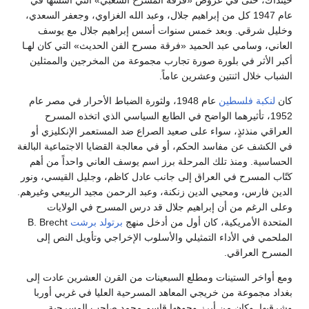
حينذاك، حتى في عروض «فرقة المسرح الشعبي» التي أسسها في
عام 1947 كل من إبراهيم جلال، وعبد الله الغزاوي، وجعفر السعدي،
وخليل شرقي. وبعد خمس سنوات أسس إبراهيم جلال مع يوسف
العاني، وسامي عبد الحميد «فرقة مسرح الفن الحديث» التي كان لهـا
أكبر الأثر في بلورة صورة تجارب مجموعة من المخرجين والممثلين
الشباب خلال اثنتين وعشرين عاماً.
كان
لنكبة فلسطين
عام 1948، ولثورة الضباط الأحرار في مصر عام
1952، تأثيرهما الواضح في الطابع السياسي الذي اتخذه المسرح
العراقي منذئذٍ، سواء على صعيد الصراع ضد المستعمر الإنكليزي أو
في الكشف عن مفاسد الحكم، أو في معالجة القضايا الاجتماعية البالغة
الحساسية. ومنذ تلك المرحلة برز اسم يوسف العاني واحداً من أهم
كتّاب المسرح في العراق إلى جانب عادل كاظم، وجليل القيسي، ونور
الدين فارس، ومحيي الدين زنكنة، وعبد الرحمن مجيد الربيعي وغيرهم.
وعلى الرغم من أن إبراهيم جلال قد درس المسرح في الولايات
المتحدة الأمريكية، كان أول من أدخل منهج
برتولد برشت
B. Brecht
الملحمي في الأداء التمثيلي والأسلوب الإخراجي وتأويل النص إلى
المسرح العراقي.
ومع أواخر الستينات ومطلع السبعينات من القرن العشرين عادت إلى
بغداد مجموعة من خريجي المعاهد المسرحية العليا في غربي أوربا
وشرقيها. وكان من أبرز وجوهها قاسم محمد صاحب المسرحية