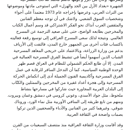
الشهيرة «بغداد الأزل بين الجد والهزل» التي استوحى مادتها وموضوعها
من التراث العربي، وعرضها بإخراجه عام 1973 معتمداً على أجواء
وشخصيات السوق الشعبي. ولاشك في أن توجه معظم الفنانين
والمثقفين العرب آنذاك نحو الفكر الاشتراكي قد وسم أعمال الكتاب
والمخرجين بطابعه الواضح، حتى على صعيد الترجمة عن المسرح
العالمي. ونتيجة لذلك سعى المسرح العراقي إلى توسيع رقعة فعاليته
باكتساب فئات أخرى من الجمهور خارج المدن، فالتفت إلى الأرياف
بدعم من وزارة الزراعة، وبالاعتماد على خريجي المعاهد المسرحية
الشباب الذين أسهموا أيضاً في تنشيط الفرق المسرحية العمالية في
المدن. إلا أن طابع الحكم الشمولي للنظام في العراق قصم ظهر
الوحدة الوطنية السياسية، كما أن التدخل السافر للرقابة في عمل
الفرق المسرحية وأكاديمية الفنون الجميلة أدى إلى انكماش الحركة
المسرحية وإلى هجرة أعداد غفيرة من المخرجين والممثلين والكتّاب
إلى البلدان العربية المجاورة حيث شاركوا في مسارحها بنشاط
ملحوظ، مثل جواد الأسدي، وعوني كرومي في دمشق وعمان وبيروت.
ومنهم من تابع طريقه إلى المنافي الأوربية مثل نماء الورد، وروناك
شوقي، وغيرهما كثير من الفنانين والأدباء والصحفيين الذين تركوا
بصمات واضحة في الثقافة العربية.
وقد أقامت وزارة الثقافة العراقية منذ منتصف السبعينات من القرن