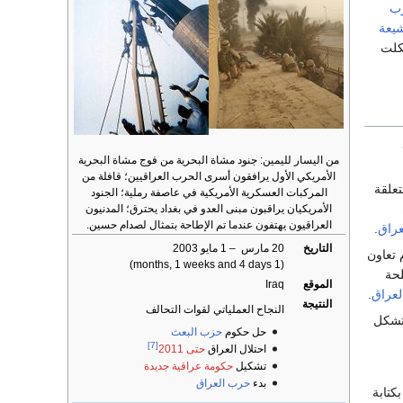
ب
شيعة
كلت
من اليسار لليمين: جنود مشاة البحرية من فوج مشاة البحرية
الأمريكي الأول يرافقون أسرى الحرب العراقيين؛ قافلة من
تعلقة
المركبات العسكرية الأمريكية في عاصفة رملية؛ الجنود
الأمريكيان يراقبون مبنى العدو في بغداد يحترق؛ المدنيون
العراقيون يهتفون عندما تم الإطاحة بتمثال لصدام حسين.
عراق
.
التاريخ
20 مارس – 1 مايو 2003
 تعاون
(1 months, 1 weeks and 4 days)
سلحة
الموقع
Iraq
لعراق
.
النتيجة
النجاح العملياتي لقوات التحالف
تشكل
حل حكوم
حزب البعث
[7]
احتلال العراق
حتى 2011
تشكيل
حكومة عراقية جديدة
بدء
حرب العراق
كتابة