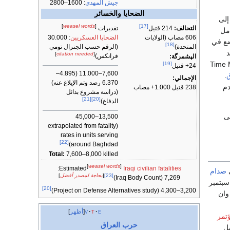
جيش المهدي
: 1600–2800
الضحايا والخسائر
إلى
]
weasel words
[
[17]
التحالف:
214 قتيل
تقديرات
امل
606 مصاب (الولايات
الضحايا العسكريين
: 30.000
ضع في
[18]
(الرقم حسب الجنرال تومي
المتحدة)
د
]
citation needed
[
الپشمرگة:
فرانكس)
يمز Time Magazine
[19]
24+ قتيل
7,600–11.000 (4.895–
ق
.
الإجمالي:
6.370 رصد وتم الإبلاغ عنه)
دم
238 قتيل 1.000+ مصاب
(دراسة مشروع بدائل
[21]
[20]
الدفاع)
ى
13,500–45,000
(extrapolated from fatality
rates in units serving
[22]
around Baghdad)
Total:
7,600–8,000 killed
[
weasel words
]
:
Estimated
Iraqi civilian fatalities
ى
صدام
[23]
[
بحاجة لمصدر أفضل
]
7,269 (Iraq Body Count)
 في احداث 11 سبتمبر. استندت هذه الأتهامات على مزاعم ان 6 من منفذي احداث 11 سبتمبر
[20]
3,200–4,300 (Project on Defense Alternatives study)
وان
e
t
v
أظهر
ؤتمر
حرب العراق
بل