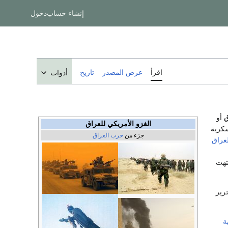
إنشاء حساب
دخول
اقرأ
عرض المصدر
تاريخ
أدوات
ق
أو
الغزو الأمريكي للعراق
سكرية
جزء من
حرب العراق
لعراق
148 في 2003، وانتهت
رير
ة