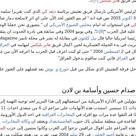
قبل فريق
هانز بليكس
[7]
.
لرئيس الأمريكي بارسال فريق تفتيش برئاسة
ديفد كي
الذي كتب تقريرا سلمه 
اكتوبر
2003 نص فيه انه " لم يتم العثور لحد الأن على اي اثر لاسلحة دمار ش
كي
في استجواب له امام
مجلس الشيوخ الأمريكي
ان " بتصوري نحن جعلنا الو
ليه قبل الحرب *
[8]
, وفي يونيو 2004 وفي سابقة هي نادرة الحدوث ان ينتق
سا امريكيا حاليا قال
بيل كلنتون
في مقابلة له نشر في مجلة تا
تريث في بدء الحملة العسكرية لحين اكمال فريق
هانز بليكس
لمهامه في
العرا
ل في 2
اغسطس
2004 " حتى لو كنت اعرف قبل الحرب ما اعرفه الأن من ع
 في
العراق
فاني كنت ساقوم بدخول العراق"
جورج و. بوش
بعد فشلهم على العثور عل
ن صدام حسين وأسامة بن لادن
لين في الأدارة الأمريكية من استعمالهم إلى هذا التبرير لحد توجيه التهمة إل
بضلوعه
ا
قد التقوا عدة مرات مع افراد في
المخابرات العراقية
في احد الدول الأوروبية 
القاعدة في منطقة سلمان باك جنوب
العاصمةبغداد
ويعتقد ان
وكالة المخابرات
ه المزاعم على اقوال عراقيين نزحوا إلى الغرب وكانوا منتمين إلى حزب
الم
رض بزعامة
أحمد الجلبي
. في 29
يوليو
2004 صدر تقرير من هيئة شكلت من ق