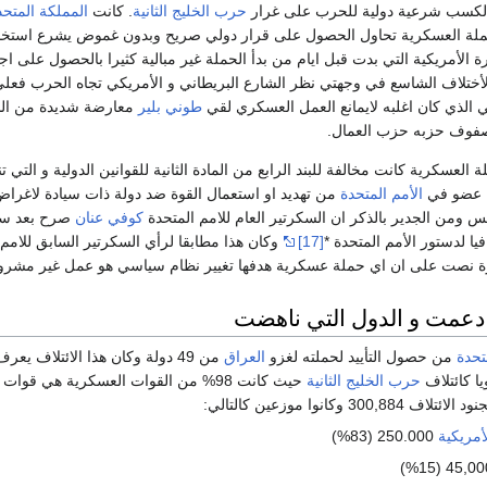
 لكسب شرعية دولية للحرب على غرار
حرب الخليج الثانية
. كانت
المملكة المتحد
لحملة العسكرية تحاول الحصول على قرار دولي صريح وبدون غموض يشرع استخد
 الأمريكية التي بدت قبل ايام من بدأ الحملة غير مبالية كثيرا بالحصول على اج
لأختلاف الشاسع في وجهتي نظر الشارع البريطاني و الأمريكي تجاه الحرب فعل
الذي كان اغلبه لايمانع العمل العسكري لقي
طوني بلير
معارضة شديدة من ال
صفوف حزبه حزب العمال.
 العسكرية كانت مخالفة للبند الرابع من المادة الثانية للقوانين الدولية و التي 
لة عضو في
الأمم المتحدة
من تهديد او استعمال القوة ضد دولة ذات سيادة لاغراض
 ومن الجدير بالذكر ان السكرتير العام للامم المتحدة
كوفي عنان
صرح بعد س
فيا لدستور الأمم المتحدة *
[17]
وكان هذا مطابقا لرأي السكرتير السابق للامم
رة نصت على ان اي حملة عسكرية هدفها تغيير نظام سياسي هو عمل غير مشرو
 دعمت و الدول التي ناهضت
تحدة
من حصول التأييد لحملته لغزو
العراق
من 49 دولة وكان هذا الائتلاف يع
يا كائتلاف
حرب الخليج الثانية
حيث كانت 98% من القوات العسكرية هي قوا
3 وكانوا موزعين كالتالي:
لأمريكية
250.000 (83%)