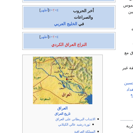
ملموس
e
t
v
أظهر
أخر الحروب
ين
والصراعات
في
الخليج العربي
e
t
v
أظهر
النزاع العراق الكردي
ق مع
ة غير
حسين
داد
العراق
تاريخ العراق
الانتداب البريطاني على العراق
ثورة رشيد عالي الكيلاني
عسكرية
المملكة العراقية
م