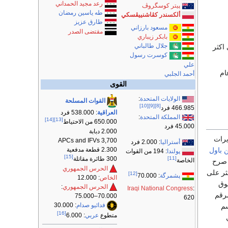
رعد مجيد الحمداني
پيتر كوسگروڤ
طه ياسين رمضان
ألكسندر كڤاشنييڤسكي
طارق عزيز
مسعود بارزاني
مقتضى الصدر
بابكر زيباري
جلال طالباني
 استراتيجي اكثر
كوسرت رسول
علي
ام
أحمد الجلبي
القوى
الولايات المتحدة
:
القوات المسلحة
[10]
[9]
[8]
466.985 فرد
العراقية
: 538.000 فرد
المملكة المتحدة
:
[14]
[13]
650.000 من الاحتياط
45.000 فرد
2.000 دبابة
يرات
3,700 APCs and IFVs
أستراليا
: 2.000 فرد
 باول
2.300 قطعة مدفعية
پولندا
: 194 من القوات
[15]
[11]
300 طائرة مقاتلة
الخاصة
 صرح
الحرس الجمهوري
ثر على
[12]
پشمرگة
: 70.000
الخاص
: 12.000
فوق
الحرس الجمهوري
:
Iraqi National Congress
:
لمرقم
70.000–75.000
620
فدائيو صدام
: 30.000
م
[16]
متطوع
عربي
: 6.000