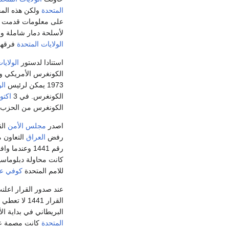
المتحدة
ولكن هذه المح
على معلومات قدمت 
لأسلحة دمار شاملة وق
الولايات المتحدة
فرقها 
استنادا لدستور
الولايا
1973 يمكن لرئيس
ال
الكونغرس. في 3
اكتو
الكونغرس من الحزب 
اصدر
مجلس الأمن
القرار رقم 441
رفض
العراق
التعاون م
رقم 1441 وعندما وافق عليه
كانت محاولة دبلوماس
للامم المتحدة
كوفي عن
عند صدور القرار اعل
القرار 1441 لا تعطي الصلاحية باستعمال القوة ضد
البريطاني في بداية ال
المتحدة
كانت مصمة ع