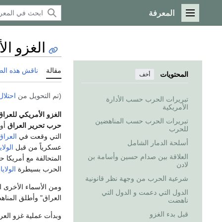
المعرفة
القائمة الرئيسية
الغزو ال
مقالة
ناقش هذه ال
المحتويات
أخف
(تم التحويل من
احتلال
تبريرات الحرب حسب الأدارة
الأمريكية
الغزو الأمريكي للعراق
تبريرات الحرب حسب المناهضين
حرب تحرير العراق
أو
للحرب
التي وقعت في
العراق
أسلحة الدمار الشامل
عسكرياً من قبل
الولا
العلاقة بين صدام حسين وأسامة بن
المتحالفة مع أمريكا
لادن
الحرب بسيطرة
الولاي
شرعية الحرب من وجهة نظر قانونية
ومن الأسماء الأخرى ا
الدول التي دعمت و الدول التي
العراق" وأطلق المناه
ناهضت
قبل بدء الغزو
وبدأت عملية غزو الع