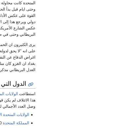
المتحدة كانت محاولة
وحتى ايام قبل بدأ ا
القوة على عكس الأدارة
دولي ويرجع هذا إلى ا
عكس الشارع الأمريكي 
البريطاني وحتى في 
يرى الكثيرون ان الحملة
على انه "لا يحق لدو
اغراض الدفاع عن النفس
بغداد ان الغزو كان منا
العدل البريطاني مذك
الدول التي
استطاعت
الولايات الم
هذا الائتلاف لم يكن قو
وصل العدد الأجمالي لجنود الائتلاف 00,884
الولايات المتحدة ا
المملكة المتحدة
45,000 (15%)