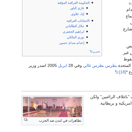
ة
الحكومة العراقية المؤقتة
غازي الياور
ام
إياد علاوي
ماع
الانتخابات العراقية
ى
جلال الطالباني
شارع
ابراهيم الجعفري
نوري المالكي
إعدام صدام حسين
تنص
تحرير
 غير
قوط
 المتحدة
بطرس بطرس غالي
وفي 28
ابريل
2005 اصدر وزير
ع *
[18]
رف "بائتلاف الراغبين" ولكن
ت امريكية و بريطانية.
تظاهرات في لندن ضد الحرب