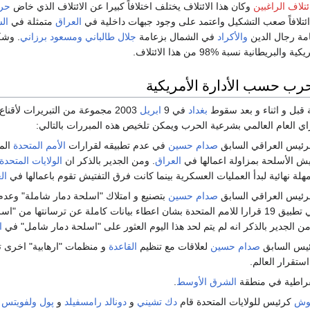
ئتلاف الراغبين
وكان هذا الائتلاف يختلف اختلافاً كبيرا عن الائتلاف الذي خاض
حر
ائتلافاً صعب التشكيل واعتمد على وجود جبهات داخلية في
العراق
متمثلة في
ال
مة رجال الدين
والأكراد
في الشمال بزعامة
جلال طالباني
ومسعود برزاني
. وش
ريطانية نسبة %98 من هذا الائتلاف.
حرب حسب الأدارة الأمريكية
 قبل و اثناء و بعد سقوط
بغداد
في 9
ابريل
2003 مجموعة من التبريرات لأقناع
اي العام العالمي بشرعية الحرب ويمكن تلخيص هذه المبررات بالتالي:
رئيس العراقي السابق
صدام حسين
في عدم تطبيقه لقرارات
الأمم المتحدة
الم
يش الأسلحة بمزاولة اعمالها في
العراق
. ومن الجدير بالذكر ان
الولايات المتحدة
 نهائية لبدأ العمليات العسكرية بينما كانت فرق التفتيش تقوم باعمالها في
ال
رئيس العراقي السابق
صدام حسين
بتصنيع و امتلاك "اسلحة دمار شاملة" وعدم
القيادة العراقية في تطبيق 19 قرارا للامم المتحدة بشان اعطاء بيانات كاملة عن ترسانتها من "ا
من الجدير بالذكر انه لم يتم لحد هذا اليوم العثور على "اسلحة دمار شامل" في
ا
ئيس السابق
صدام حسين
لعلاقات مع تنظيم
القاعدة
و منظمات "ارهابية" اخرى 
تقرار العالم.
مقراطية في منطقة
الشرق الأوسط
.
بوش
كرئيس للولايات المتحدة قام
دك تشيني
و
دونالد رامسفيلد
و
پول ولفويتس
ب