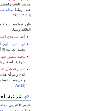
مجلس الشيوخ لتقصي حق
على ارتباط
صدام حس
.
[9]
[10]
ظهر فيما بعد أسماء مح
العلاقة ومنها:
أحد مساعدي
احمد
ابن الشيخ الليبي
أح
تنظيم القاعدة إلا 
محمد منصور شها
شرعية، أنه قام ب
عباس الجنابي
، لا
الذي زعم أن هناك
ولكن بعد سقوط بغ
.
[16]
شرعية الحر
حاولت
الولايات المتحد