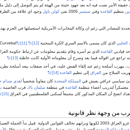
يقة الأمر نصت فيه انه بعد جهود حثيثة من الهيئة لم يتم التوصل إلى دليل 
ين
بتنظيم
القاعدة
وفي
سبتمبر
2005 نفى
كولن باول
وجود اي علاقة بين الطرف
ددة للمصادر التي زعم ان وكالة المخابرات الأمريكية استعملتها في الجزم بهذه
 الجلبي
الذي كان يسمى بالاسم السري الكرة المنحنية Curvebal
[12]
[11]
د قياديي
القاعدة
الذي تم أسره وقام بتقديم معلومات عن ارتباط حكومة العرا
أنه تراجع عن اقواله فيما بعد وصرح أن معلوماته الأولية كانت خاطئة
[13]
ب
، مهرب أسلحة زعم عند إلقاء القبض عليه، في أحد صفقات بيعه أسلحة بطريق
تهريب السلاح من
العراق
إلى تنظيم
القاعدة
[14]
جئ سياسي عراقي يعيش في
المملكة المتحدة
كان معاوناً شخصياً
لعدي صدام 
 معسكراً لتدريب أعضاء منظمة
القاعدة
في منطقة
سلمان باك
قرب العاصمة
بغ
داد اتضح أن المكان المذكور كان مجمعاً لسكنى الفلسطينيين في العراق
[15]
ب من وجهة نظر قانونية
عارض الكثيرون حملة غزو العراق 2003 لكونها وبرايهم تخالف القوانين الدولية. قبيل بدأ الحملة ال
ة
و
المملكة المتحدة
الحصول على تشريع دولي للحملة العسكرية من خلال
الأم