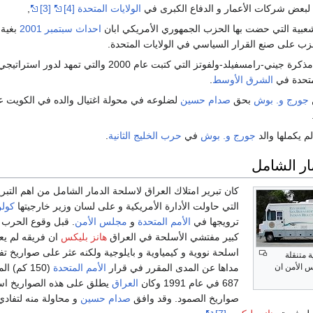
لبعض شركات الأعمار و الدفاع الكبرى في
الولايات المتحدة
[4]
[3]
,
شعبية التي حضت بها الحزب الجمهوري الأمريكي ابان
احداث سبتمبر 2001
بغية
زب على صنع القرار السياسي في الولايات المتحدة.
تطبيق ما ورد في مذكرة جيني-رامسفيلد-ولفوتز التي كتبت عام 2000 والتي تمهد لدور
لمتحدة في
الشرق الأوسط
.
جورج و. بوش
بحق
صدام حسين
لضلوعه في محولة اغتيال والده في الكويت ع
لم يكملها والد
جورج و. بوش
في
حرب الخليج الثانية
.
ار الشامل
كان تبرير امتلاك العراق لاسلحة الدمار الشامل من اهم التبر
التي حاولت الأدارة الأمريكية و على لسان وزير خارجيتها
كولن
ترويجها في
الأمم المتحدة
و
مجلس الأمن
. قبل وقوع الحرب
كبير مفتشي الأسلحة في العراق
هانز بليكس
ان فريقه لم يع
اسلحة نووية و كيمياوية و بايلوجية ولكنه عثر على صواريخ ت
ة متنقلة
مداها عن المدى المقرر في قرار
الأمم المتحدة
(150 كم) ا
 الأمن ان
687 في عام 1991 وكان
العراق
يطلق على هذه الصواريخ اس
صواريخ الصمود. وقد وافق
صدام حسين
و محاولة منه لتفادي