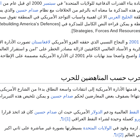
ة بناء القدرات الدفاعية للولايات المتحدة" في
سبتمبر
2000 اي قبل عام من
ا
 هذه المذكرة ما معناه انه بالرغم من الخلافات مع نظام
صدام حسين
والذي ي
طقة
الخليج العربي
الا ان اهمية واسباب التواجد الأمريكي في المنطقة تفوق سب
في السلطة و يمكن قراءة النص الكامل للمذكرة في [building America's Defences
Strategies, Forces And Resources
و النجاح النسبي الذي حققه الغزو الأمريكي
لافغانستان
تصورت الأدارة الأ
كرية و الأسناد العالمي الكافيتين لازالة مصادر الخطر على "امن و استقرار العال
واصبح واضحا منذ نهايات عام 2001 ان الأدارة الأمريكية مصممة على الإطاحة
لحرب حسب المناهضين للحرب
قدمتها الأدارة الأمريكية إلى انتقادات واسعة النطاق بدءا من الشارع الأمريكى 
وانتهاءا بصفوف بعض المعارضين لحكم
صدام حسين
و يمكن تلخيص هذه التبريرا
النفط
العالمية ودعم
الدولار
الأمريكي حيث ان
صدام حسين
كان قد اتخذ قرارا 
ورو
كعملة وحيدة لشراء النفط العراقي
[1]
,
ازمة وقود في
الولايات المتحدة
بسيطرتها بصورة غير مباشرة على ثاني اكبر
 العالم
[2]
.