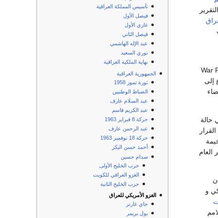
تأسيس المملكة العراقية
تقرير
فيصل الأول
راق
غازي الأول
فيصل الثاني
عبد الإله الهاشمي
نوري السعيد
نهاية الملكية العراقية
War Powers Resoluti
الجمهورية العراقية
دون الرجوع إلى
ثورة تموز 1958
ضاء
الضباط الوطنيين
عبد السلام عارف
عبد الكريم قاسم
 حالة
حركة 8 فبراير 1963
عبد الرحمن عارف
القرار
حركة 18 نوفمبر 1963
يمة
أحمد حسن البكر
 العام
صدام حسين
حرب الخليج الأولى
الغزو العراقي للكويت
ن
حرب الخليج الثانية
ي و
الغزو الأمريكي للعراق
ت
جاي غارنر
امم
بول بريمر