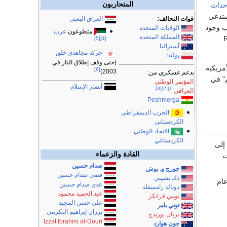
المتحاربون
حداث
ستدعي
قوات التحالف:
العراق البعثي
ب وجود
الولايات المتحدة
متطوعون
عرب
المملكة المتحدة
Re
[5]
[4]
أستراليا
حركة مجاهدي خلق
پولندا
(حتى وقف إطلاق النار في
مريكية
[6]
2003)
بدعم عسكري من:
م" في
المؤتمر الوطني
أنصار الإسلام
[3]
[2]
[1]
العراقي
Peshmerga
الحزب الديمقراطي
الكردستاني
الاتحاد الوطني
الكردستاني
إلى
القادة والزعماء
ت
صدام حسين
جورج و. بوش
قصي صدام حسين
دك تشيني
عام
عدي صدام حسين
دونالد رامسفلد
عبد الحميد محمود
تومي فرانكز
علي حسن المجيد
توني بلير
برزان إبراهيم التكريتي
بريان بوريدج
Izzat Ibrahim al-Douri
جون هوارد