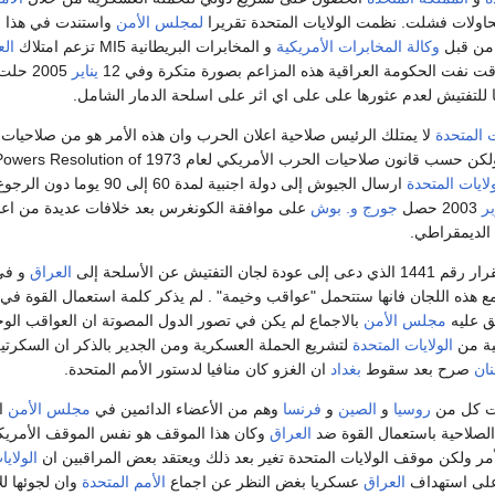
اولات فشلت. نظمت الولايات المتحدة تقريرا
لمجلس الأمن
واستندت في هذا ال
من قبل
وكالة المخابرات الأمريكية
و المخابرات البريطانية MI5 تزعم امتلاك
الع
ت نفت الحكومة العراقية هذه المزاعم بصورة متكرة وفي 12
يناير
2005 حلت
للتفتيش لعدم عثورها على على اي اثر على اسلحة الدمار الشامل.
ت المتحدة
لا يمتلك الرئيس صلاحية اعلان الحرب وان هذه الأمر هو من صلاحيات
الكونغرس الأمريكي ولكن حسب قانون صلاحيات الحرب الأمريكي لعام 1973 on of
ولايات المتحدة
ارسال الجيوش إلى دولة اجنبية لمدة 60 إلى 90 يوما 
بر
2003 حصل
جورج و. بوش
على موافقة الكونغرس بعد خلافات عديدة من اع
الديمقراطي.
1 الذي دعى إلى عودة لجان التفتيش عن الأسلحة إلى
العراق
و في
ع هذه اللجان فانها ستتحمل "عواقب وخيمة" . لم يذكر كلمة استعمال القوة في 
مجلس الأمن
بالاجماع لم يكن في تصور الدول المصوتة ان العواقب الوخ
ية من
الولايات المتحدة
لتشريع الحملة العسكرية ومن الجدير بالذكر ان السكرتير
ان
صرح بعد سقوط
بغداد
ان الغزو كان منافيا لدستور الأمم المتحدة.
نت كل من
روسيا
و
الصين
و
فرنسا
وهم من الأعضاء الدائمين في
مجلس الأمن
ا
العراق
وكان هذا الموقف هو نفس الموقف الأمريك
أمر ولكن موقف الولايات المتحدة تغير بعد ذلك ويعتقد بعض المراقبين ان
الولايا
لى استهداف
العراق
عسكريا بغض النظر عن اجماع
الأمم المتحدة
وان لجوئها لل