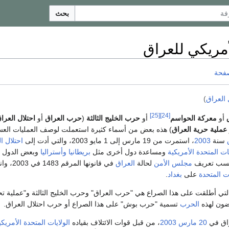
بحث
أمريكي للعراق
صفحة
 العراق
)
[25]
[24]
أو
معركة الحواسم
أو
حرب الخليج الثالثة
(
حرب العراق
أو
احتلال العرا
عملية حرية العراق
) هذه بعض من أسماء كثيرة استعملت لوصف العمليات الع
سنة
2003
، استمرت من 19 مارس إلى 1 مايو 2003، والتي أدت إلى
احتلال ا
يات المتحدة الأمريكية
ومساعدة دول أخرى مثل
بريطانيا
وأستراليا
وبعض الدول
 حسب تعريف
مجلس الأمن
لحالة
العراق
في قانونها المرقم 3
ات المتحدة
على
بغداد
.
لتي أطلقت على هذا الصراع هي "حرب العراق" وحرب الخليج الثالثة و"عملية تح
ضون لهذه
الحرب
تسمية "حرب بوش" على هذا الصراع أو حرب احتلال العراق.
راق في
20 مارس
2003
، من قبل قوات الائتلاف بقياده
الولايات المتحدة الأمريكي