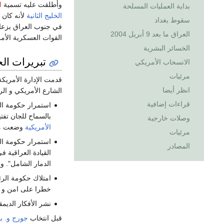
وأطلقت عليه تسمية
ا
بداية العمليات المسلحة
الخليج الثانية
لأنه كان 
سقوط بغداد
في جنوب العراق بزعا
العراق ما بعد 9 أبريل 2004
القوات العسكرية الأمريكية والب
الخسائر البشرية
تبريرات ال
الانسحاب الأمريكي
مرئيات
قدمت الإدارة الأمريكة
انظر أيضا
الشارع الأمريكي و الر
قراءات إضافية
استمرار حكومة ال
بالسماح للجان تفت
وصلات خارجية
الأمريكية
وضعت مهلة
مرئيات
استمرار حكومة ال
المصادر
الدمار الشامل". و
امتلاك حكومة الر
خطرا على امن و اس
نشر الأفكار الدي
قبل انتخاب
جورج و. 