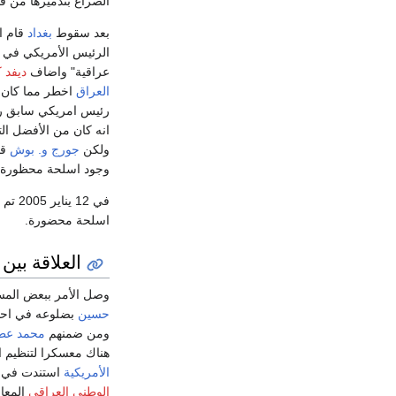
الصراع بتدميرها من 
بعد سقوط
بغداد
قام ا
الرئيس الأمريكي في 3
عراقية" واضاف
ديفد 
العراق
اخطر مما كان ع
رئيس امريكي سابق رئي
انه كان من الأفضل ال
ولكن
جورج و. بوش
قا
وجود اسلحة محظورة
في 12 يناير 2005 تم حل فرقة التفتيش الذي شكل من قبل
اسلحة محضورة.
العلاقة بي
وصل الأمر ببعض المسؤو
حسين
ومن ضمنهم
محمد عط
هناك معسكرا لتنظيم 
الأمريكية
استندت في هذ
الوطني العراقي
المعا