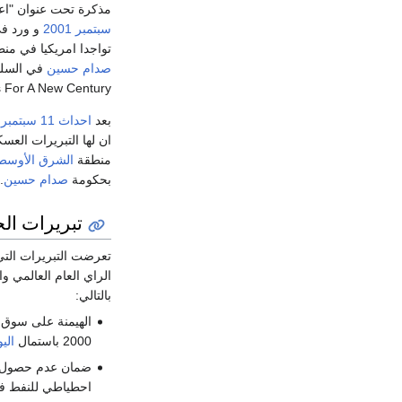
مذكرة تحت عنوان "اعاد
سبتمبر 2001
و ورد في
تواجدا امريكيا في من
صدام حسين
 For A New Century].
بعد
احداث 11 سبتمبر 2001
ان لها التبريرات العس
منطقة
الشرق الأوسط
بحكومة
صدام حسين
.
تبريرات ا
تعرضت التبريرات التي 
الراي العام العالمي 
بالتالي:
الهيمنة على سوق
2000 باستمال
الي
ضمان عدم حصول 
احطياطي للنفط في