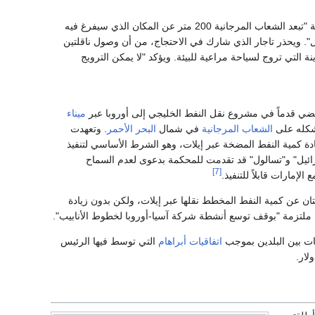
ويقول شموليك تاجار العضو المؤسس لجمعية حفظ بيئة البحر الأحمر وأحد سكان هذه المدينة الساحلية "تبعد الشعاب المرجانية 200 متر عن المكان الذي سيفرغ فيه
. ويحذر تاجار الذي شارك في الاحتجاج، من أن وصول ناقلتين
 التي تروج لسياحة مراعية للبيئة. ويؤكد "لا يمكن الترويج
ي قدماً في مشروع نقل النفط الخليجي إلى أوروبا عبر
ميناء
يشكله على
الشعاب المرجانية
في شمال
البحر الأحمر
. وتعهدت
ادة كمية النفط المضخة عبر إيلات، وهو الشرط الأساسي لتنفيذ
رائيل" و"تسالول" قد تقدمت للمحكمة بدعوى لعدم السماح
[7]
إمارات قابلاً للتنفيذ.
ان عن كمية النفط المخطط نقلها عبر إيلات، ولكن بدون زيادة
 ملتزمة "بوقف توسع أنشطة شركة آسيا-أوروبا لخطوط الأنابيب".
قات بين البلدين بموجب
اتفاقيات أبراهام
التي توسط فيها الرئيس
لار.