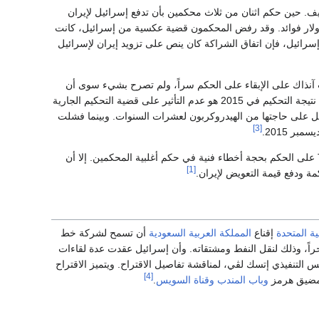
. حين حكم اثنان من ثلاث محكمين بأن تدفع إسرائيل لإيران
ار مقابل 50 شحنة نفط تسلمتهم إسرائيل قبل الثورة الإيرانية، ومعهم 362 مليون دولار فوائد. وقد رفض المحكمون قضية عكسية من إسرائيل، كانت
إسرائيل، فإن اتفاق الشراكة كان ينص على تزويد إيران لإسرائيل
رت آنذاك على الإبقاء على الحكم سراً، ولم تصرح بشيء سوى أن
إسرائيل لن تدفع أي مبلغ لإيران المعادية لها. ويبدو أن سبباً هاماً لحرص إسرائيل على عدم الاعلان عن نتيجة التحكيم في 2015 هو عدم التأثير على قضية التحكيم الجارية
 على حاجتها من الهيدروكربون لعشرات السنوات. وبينما فشلت
[3]
[1]
ية المتحدة
إقناع
المملكة العربية السعودية
أن تسمح لشركة خط
حراً، وذلك لنقل النفط ومشتقاته. وأن إسرائيل عقدت عدة لقاءات
لتنفيذي إتسك لڤي، لمناقشة تفاصيل الاقتراح. ويتميز الاقتراح
[4]
ر مضيق هرمز
وباب المندب
وقناة السويس
.