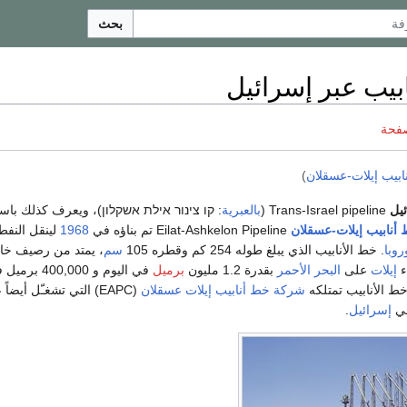
بحث
بيب عبر إسرائيل
صفحة
ابيب إيلات-عسقلان
)
ئيل
Trans-Israel pipeline (
بالعبرية
: קו צינור אילת אשקלון)، ويعرف كذلك باس
أنابيب إيلات-عسقلان
Eilat-Ashkelon Pipeline تم بناؤه في
1968
لينقل النفط
روبا
. خط الأنابيب الذي يبلغ طوله 254 كم وقطره 105
سم
، يمتد من رصيف خ
ء
إيلات
على
البحر الأحمر
بقدرة 1.2 مليون
برميل
في اليوم و 00,000
خط الأنابيب تمتلكه
شركة خط أنابيب إيلات عسقلان
(EAPC) التي تشغـّل أيضاً
في
إسرائيل
.