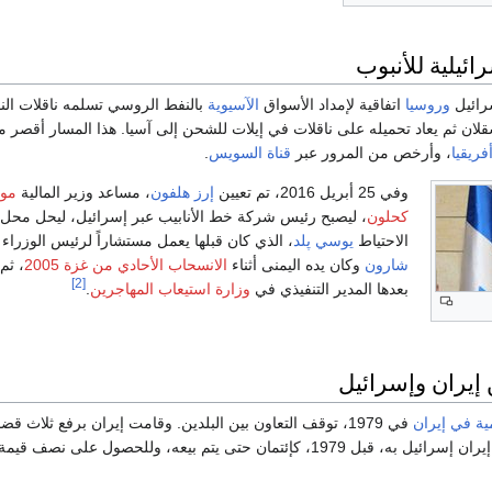
رائيلية للأنبوب
سرائيل
وروسيا
اتفاقية لإمداد الأسواق
الآسيوية
بالنفط الروسي تسلمه ناقلات ال
ان ثم يعاد تحميله على ناقلات في إيلات للشحن إلى آسيا. هذا المسار أقصر 
فريقيا
، وأرخص من المرور عبر
قناة السويس
.
وفي 25 أبريل 2016، تم تعيين
إرز هلفون
، مساعد وزير المالية
مو
كحلون
، ليصبح رئيس شركة خط الأنابيب عبر إسرائيل، ليحل محل 
الاحتياط
يوسي پلد
، الذي كان قبلها يعمل مستشاراً لرئيس الوزراء
شارون
وكان يده اليمنى أثناء
الانسحاب الأحادي من غزة 2005
، ثم
[2]
بعدها المدير التنفيذي في
وزارة استيعاب المهاجرين
.
 إيران وإسرائيل
مية في إيران
في 1979، توقف التعاون بين البلدين. وقامت إيران برفع ثلا