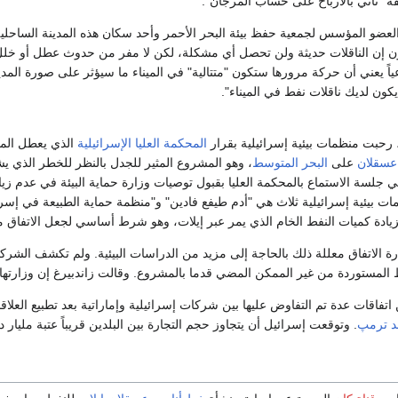
ة "تأتي بالأرباح على حساب المرجان".
ن إن الناقلات حديثة ولن تحصل أي مشكلة، لكن لا مفر من حدوث عطل أو خلل"
ياً يعني أن حركة مرورها ستكون "متتالية" في الميناء ما سيؤثر على صورة المدينة
كون لديك ناقلات نفط في الميناء".
 رحبت منظمات بيئية إسرائيلية بقرار
المحكمة العليا الإسرائيلية
الذي يعطل المض
 عسقلان
على
البحر المتوسط
، وهو المشروع المثير للجدل بالنظر للخطر الذي 
ي جلسة الاستماع بالمحكمة العليا بقبول توصيات وزارة حماية البيئة في عدم زي
ت بيئية إسرائيلية ثلاث هي "أدم طيفع فادين" و"منظمة حماية الطبيعة في إس
زيادة كميات النفط الخام الذي يمر عبر إيلات، وهو شرط أساسي لجعل الاتفاق مع ال
 الاتفاق معللة ذلك بالحاجة إلى مزيد من الدراسات البيئية. ولم تكشف الشركت
 المستوردة من غير الممكن المضي قدما بالمشروع. وقالت زاندبيرغ إن وزارتها
اتفاقات عدة تم التفاوض عليها بين شركات إسرائيلية وإماراتية بعد تطبيع العلا
لد ترمپ
. وتوقعت إسرائيل أن يتجاوز حجم التجارة بين البلدين قريباً عتبة مليار دو