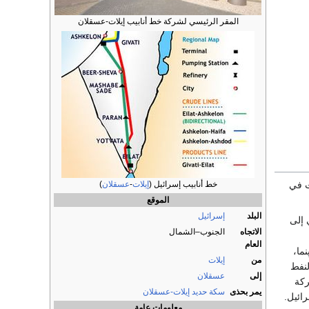
المقر الرئيسي لشركة خط أنابيب إيلات-عسقلان
لت في
خط أنابيب إسرائيل (
إيلات
-
عسقلان
)
الموقع
البلد
إسرائيل
 إلى
الاتجاه
الجنوب–الشمال
العام
 في پنما،
من
إيلات
لنفط
إلى
عسقلان
ركة
يمر بحذى
سكة حديد إيلات-عسقلان
ائيل.
معلومات عامة