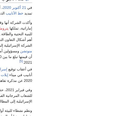
في
21 أكتوبر
2020
، 
تمديد
خط الأنابيب
الذي
وأكدت الشركة أنها وق
إماراتية، تملكها
پتروما
للبنية التحتية والطاقة
أهم أشكال التعاون الت
الشركة الإسرائيلية إل
منوتشن
ومسؤولين أمر
[5]
2021.
في أعقاب توقيع
إسرائ
أنابيب في ميناء
إيلات
ع
2020 عن مذكرة تفاهم ملزمة مع
وفي ف
للشعاب المرجانية الفر
الإسرائيلية إلى المطا