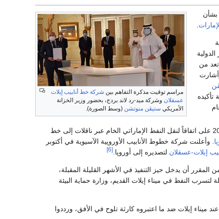
شأن
لإمارات
.
ة
شركة لوبر لاينر الدولية
وتعد من
وأشارت
ن
مراسم توقيت مذكرة التفاهم بين
شركة خط أنابيب إيلات
تأكيده
عسقلان
وشركة ميد-رد لاند بردج، بحضور وزير الخزانة
عام
الأمريكي
ستيڤن منوتشن
(وسط الصورة).
في سبتمبر 2020، وقع البلدان في أواخر 2020 على اتفاقاً لنقل النفط الإماراتي الخام عبر ناقلات إلى خط
ا
. وأعلنت شركة خطوط الأنابيب الأوروپية الآسيوية في أكتوبر
[6]
يب إيلات-عسقلان
لتصديره إلى أوروپا.
الذي من المقرر أن يدخل حيز التنفيذ في الأشهر القليلة المقبلة،
 لتسرب النفط في ميناء إيلات القديم، وزارة حماية البيئة
 رصيف النفط عند ميناء إيلات ضد ما اعتبروه كارثة تلوح في الأفق، ورددوا