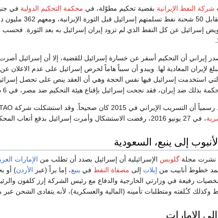
شركة النفط الإيرانية
بقضية تحكيم مطوّلة، في
محكمة التحكيم الدولية
في جنيف
مبلغ 1.2 مليار دول
عويض إسرائيل عن كل النفط الذي لم تزود إيران إسرائيل به بعد الثورة. فحسب 
شف مصدر إيراني أن التحكيم أسفر عن خسارة إسرائيل للقضية، إلا أن إسرائيل أص
لتي استخدمت إسرائيل فيها نفس الحجة وهي أن العقد ينص على تحصل إسرائيل
ة بذلك ضد إيران، فقد نجحت إسرائيل بإقناع هيئة التحكيم ضد مصر، في 6 ديسمبر 2015.
 صحيحاً. وقد استشكلت شركة TAO على الحكم بحجة أخطاء فنية في حكم أغلبية المحكمين. إلا أن
رية
، في 27 يونيو 2016، رفضت الاستشكال وأمرت إسرائيل بدفع أتعاب المحكمة ودفع قيمة التعويض لإيران.
أنبوب إلى ينبع، السعودية
گلوبس
الإسرائيلية أن إسرائيل بصدد أن تطلب من
الإمارات العرب
 بمد خطوط أنابيب من
إيلات
إلى
مصفاة النفط
في
ينبع
، إما براً (عبر
الأردن
) أو ب
صيات رفيعة في وزارتي الخارجية والدفاع مع رئيس الشركة إرز كلفون والرئيس ا
كذلك كـُلفته ومتطلبات تأمينه (المالية والعسكرية)، لأنه يتفادى الشحن عب
إلى الإمارات