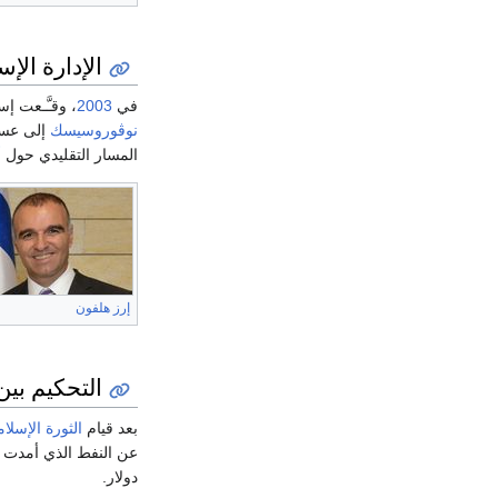
الإدارة الإس
في
2003
، وقـَّـعت إ
نوڤوروسيسك
إلى عسقل
المسار التقليدي حول
أ
إرز هلفون
التحكيم بين
بعد قيام
الثورة الإسلا
دولار.