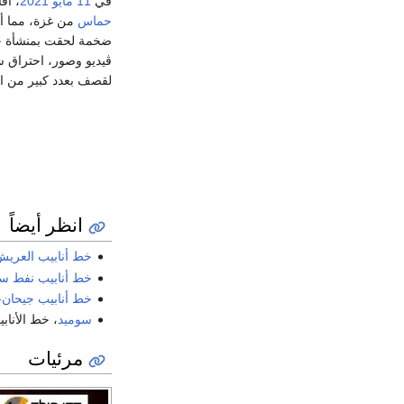
في
11 مايو
2021
، أف
حماس
من غزة، مما أد
ضخمة لحقت بمنشأة خط
ڤيديو وصور، احتراق 
لقصف بعدد كبير من الص
انظر أيضاً
خط أنابيب العري
خط أنابيب نفط س
خط أنابيب جيحان
سوميد
، خط الأنابيب عبر 
مرئيات