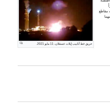
طلقته
ً
 مقاطع
هما
حريق خط أنابيب إيلات عسقلان، 11 مايو 2021.