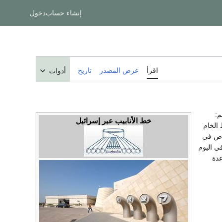
إنشاء حساب
دخول
اقرأ
عرض المصدر
تاريخ
أدوات
م:
خط الأنابيب عبر إسرائيل
 الخام
اص في
4 برميل في اليوم
 عدة