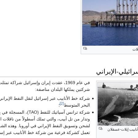
لات
سرائيلي-الإيراني
في عام 1969، عقدت إيران وإسرائيل شراكة تمث
شركتين يملكها البلدان مناصفة:
شركة خط الأنابيب عبر إسرائيل لنقل النفط الإيراني
[2]
البحر المتوسط
؛
شركة ترانس آسياتيك للنفط (TAO)، المسجلة
وتدار من تل أبيب، والتي تملك أسطولاً من ناقلات ا
لشحن وتسويق النفط الإيراني في أوروبا. وهذه الش
نابيب إيلات-عسقلان
تعمل كشركة فرعية من شركة خط الأنابيب عبر إسر