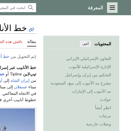
المعرفة
القائمة الرئيسية
خط الأنا
مقالة
ناقش هذه ال
المحتويات
أخف
(تم التحويل من
خط أن
التعاون الإسرائيلي-الإيراني
الإدارة الإسرائيلية للأنبوب
خط الأنابيب عبر إسرا
تيپ‌لاين
Tipline أو
خط 
التحكيم بين إيران وإسرائيل
من
إيران
الشاه
إلى
أو
مقترح مد الأنبوب إلى ينبع، السعودية
ميناء
عسقلان
إلى مينا
مد الأنبوب إلى الإمارات
في الاتجاه المعاكس. 
حوادث
خطوط أنابيب أخرى 
انظر أيضاً
مرئيات
وصلات خارجية