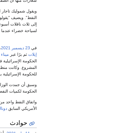
شعارات منها أن الصفق
النفط". ويضيف "يقولو
إلى ثلاث ناقلات أسبوع
لسياحة خضراء عندما ي
في
23 ديسمبر
2021
،
إيلات
ثم برًا عبر
ميناء
الحكومة الإسرائيلية ف
المشروع. وكانت منظما
للحكومة الإسرائيلية ب
وسبق أن جمدت الوزارة
الحكومة لكميات النفط
واتفاق النفط واحد من 
الأمريكي السابق
دونا
حوادث