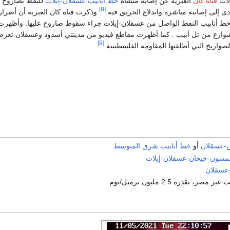
ادت
قناة كان
العبرية عن إصابة منشأة
خط أنابيب عسقلان-إيلات
للنفط بصاروخ أ
[8]
ى إلى إصابته مباشرة واندلاع الحريق فيه.
وذكرت قناة كان العبرية أن أضرارا
 أنابيب النفط الواصل من عسقلان-إيلات جراء سقوط صاروخ عليها. وأظهرت
شوارع من تل أبيب . كما أظهرت مقاطع فيديو من مدينتي أسدود وعسقلان تعرض
[9]
واريخ التي أطلقتها المقاومة الفلسطينية.
ش-عسقلان
أو
خط أنابيب شرق المتوسط
مسون-جيحان-عسقلان-إيلات
-عسقلان
مصر، بقدرة 2.5 مليون برميل/يوم.