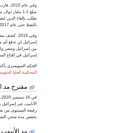
وفي عام 2015، فازت
تطلب بإلغاء الدين لت
بالنفط حتى عام 2017.
وفي 2015، ك
بين إسرائيل ومصر وا
إسرائيل في إقناع المحكم
الحكم السويسري يأكد رسمياً أن التسريب الإيراني في 2015 كان
المحكمة العليا السويس
مقترح مد ال
في 16 سبتمبر 2020، نشرت مجلة
الأنابيب عبر إسرائيل
رفيعة المستوى بين شخ
بخفض مدة شحن النفط و
مد الأنبوب 