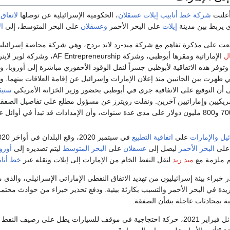
أعلنت
شركة خط أنابيب إيلات عسقلان
، الحكومية الإسرائيلية عن توصلها
لاتفاق
ب
 يربط بين مدينة
إيلات
على البحر الأحمر
وعسقلان
على البحر المتوسط، إلى
ا
عت على مذكرة تفاهم مع شركة ميد-رد لاند بردج، وهي شركة محاصة إسرائيلي
ل
الإماراتية ومقرها أبوظبي، وشركة AF Entrepreneurship، و
. وتوفر هذه الاتفاقية لأبوظبي جسراً لنقل الوقود الأحفوري مباشرة إلى أوروبا، 
ي ظهرت بين الجانبين منذ إعلان الإمارات وإسرائيل عن إقامة العلاقات بينهما. 
ى أن التوقيع على الاتفاقية جرى في أبوظبي بحضور وزير الخزانة الأمريكي
ستيڤ
يكيين وإماراتيين آخرين. ونقلت رويترز عن مسؤول مطلع على تفاصيل الصفقة 
أن قيمتها تبلغ ما بين 700 و800 مليون دولار على مدى عدة سنوات، وأن الإمدادات قد تبدأ في أوائل 
يل
والإمارات
على
اتفاقية التطبيع
لى
البحر الأحمر
ليصل إلى
عسقلان
على
البحر المتوسط
ليتم تصديره إلى
أوروپ
ميد ريد
لنقل النفط الخام من الإمارات إلى إيلات ونقله عبر
خط أناب
براير 2021، حذر خبراء بيئة إسرائيليون من تهديد الاتفاق النفطي الإماراتي الإسرائيلي، و
يدة في البحر الأحمر والتسبب بكارثة بيئية. ودفع تحذير خبراء من حوادث محتملة
لبة بمحادثات عاجلة بشأن الصفقة.
ونظم نشطاء للبيئة أوائل فبراير 2021، حركة احتجاجية في موقف للسيارات يطل على