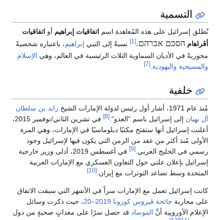
التسمية
تُطلق إسرائيل على هذه المُعاهدة اسم
اتفاقيات إبراهيم
أو
اتفاقيات
[1]
הסכם אברהם
أڤراهام
،
نسبةً إلى النبي
إبراهيم
، باعتباره شخصيةً
محوريةً في الأديان السماوية الثلاث الرئيسية في العالم، وهي
الإسلام
[7]
والمسيحية
واليهودية
.
خلفية
مُنذ عام 1971، أشار أول رئيس لدولة الإمارات الشيخ
زايد بن سلطان
[8]
آل نهيان
إلى إسرائيل باسم "العدو".
في تشرين الثاني/نوفمبر 2015،
أعلنت إسرائيل أنها ستفتح مكتبًا دبلوماسيًا في الإمارات، وهي المرة
الأولى مُنذ أكثر من عقد من الزمن التي يكون فيها لإسرائيل وجود
[9]
رسمي في الخليج العربي.
في أغسطس 2019، أدلى وزير خارجية
إسرائيل بإعلان علني حول التعاون العسكري مع الإمارات العربية
[10]
المتحدة وسط تصاعد التوترات مع إيران.
كانت إسرائيل تعمل مع الإمارات سراً في الأشهر التي سبقت الاتفاق
على محاربة
جائحة ڤيروس كورونا 2019–20
، حيث ذكرت وسائل
الإعلام الأوروپية أنَّ
الموساد
قد حصل سرًا على معداتٍ صحيةٍ من دول