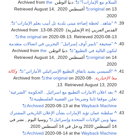
السلام مع الإمارات؟"
.
دنيا الوطن
. Archived from
the
on 13 أغسطس 2020
original
. Retrieved
August 14,
.
2020
^
"شاهد.. لحظة إضاءة مبنى بلدية تل أبيب بعلم الإمارات"
.
القدس العربي
(in الإنجليزية). 2020-08-13. Archived from
.
the original
on 2020-08-13
. Retrieved
2020-08-13
^
"صحيفة "تايمز أوف إسرائيل": البحرين في اتصالات متقدمة
لتكون التالية في التطبيع"
.
دنيا الوطن
. Archived from
the
on 14 أغسطس 2020
original
. Retrieved
August 14,
.
2020
^
"السيسي يشيد باتفاق التطبيع الإسرائيلي الأماراتي"
.
وكالة
معا الإخبارية
. Archived from
on 2020-08-
the original
.
13
. Retrieved
August 13,
2020
^
بعد اعلان الامارات التطبيع مع اسرائيل.. الحكومة ”الشرعية“
تعلن موقفا ثابتا وصريحا من القضية الفلسطينية
Archived
2020-08-13 at the
Wayback Machine
^
سلطنة عمان تؤيد الإمارات بشأن الإعلان التاريخي المشترك
بينها وبين الولايات المتحدة وإسرائيل
روسيا اليوم , نشر في
14 أغسطس 2020 ودخل في 14 أغسطس 2020.
Archived
2020-08-14 at the
Wayback Machine