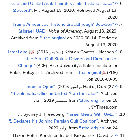
"Israel and United Arab Emirates strike historic peace
^
accord"
. FT. August 13, 2020
. Retrieved
August 13,
.
2020
"Trump Announces 'Historic Breakthrough' Between
^
Israel, UAE"
.
Voice of Americq
. August 13, 2020.
Archived from
the original
on 2020-08-14
. Retrieved
.
August 13,
2020
^
Kristian Coates Ulrichsen (سبتمبر 2016).
"Israel and
the Arab Gulf States: Drivers and Directions of
Change"
. Rice University's Baker Institute for
(PDF)
Public Policy. p. 3. Archived from
the original
(PDF)
on 2016-09-09.
^
Hadid, Diaa (27 نوفمبر 2015).
"Israel to Open
Diplomatic Office in United Arab Emirates"
. Archived
the original
from
on 15 سبتمبر 2019 – via
NYTimes.com.
Jr, Sydney J. Freedberg.
"Israel Meets With UAE,
^
Declares It's Joining Persian Gulf Coalition"
. Archived
on 24 يوليو 2020.
the original
from
Baker, Peter; Kershner, Isabel; Kirkpatrick, David D.
^