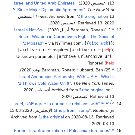
(13 أغسطس 2020).
"Israel and United Arab Emirates
Strike Major Diplomatic Agreement"
.
The New York
the original
. Archived from
Times
on 13 أغسطس
2020
. Retrieved 13 أغسطس 2020
.
^
Bergman, Ronen (12 أبريل 2020).
"Israel's Not-So-
Secret Weapon in Coronavirus Fight: The Spies of
Mossad"
– via NYTimes.com.
{{
cite web
}}
:
|archive-date=
requires
|archive-url=
(
help
)
;
Unknown parameter
|archive-urlarchive-url=
)
ignored (
help
^
Bergman, Ronen; Hubbard, Ben (25 يونيو 2020).
"Israel Announces Partnership With U.A.E., Which
Throws Cold Water On It"
.
The New York Times
.
on 1 أغسطس 2020
the original
Archived from
.
Retrieved 13 أغسطس 2020
.
أ
ب
ت
"Israel, UAE agree to normalise relations, with
^
Reuters
.
help from Trump"
(in الإنجليزية). 2020-08-13.
Archived from
the original
on 2020-08-13
. Retrieved
.
2020-08-13
"Further Israeli annexation of Palestinian territories
^