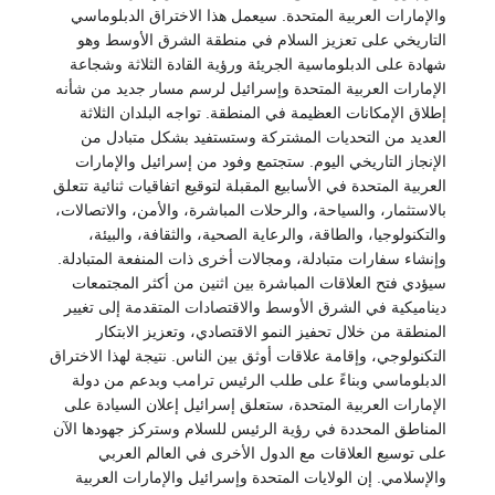
والإمارات العربية المتحدة. سيعمل هذا الاختراق الدبلوماسي
التاريخي على تعزيز السلام في منطقة الشرق الأوسط وهو
شهادة على الدبلوماسية الجريئة ورؤية القادة الثلاثة وشجاعة
الإمارات العربية المتحدة وإسرائيل لرسم مسار جديد من شأنه
إطلاق الإمكانات العظيمة في المنطقة. تواجه البلدان الثلاثة
العديد من التحديات المشتركة وستستفيد بشكل متبادل من
الإنجاز التاريخي اليوم. ستجتمع وفود من إسرائيل والإمارات
العربية المتحدة في الأسابيع المقبلة لتوقيع اتفاقيات ثنائية تتعلق
بالاستثمار، والسياحة، والرحلات المباشرة، والأمن، والاتصالات،
والتكنولوجيا، والطاقة، والرعاية الصحية، والثقافة، والبيئة،
وإنشاء سفارات متبادلة، ومجالات أخرى ذات المنفعة المتبادلة.
سيؤدي فتح العلاقات المباشرة بين اثنين من أكثر المجتمعات
ديناميكية في الشرق الأوسط والاقتصادات المتقدمة إلى تغيير
المنطقة من خلال تحفيز النمو الاقتصادي، وتعزيز الابتكار
التكنولوجي، وإقامة علاقات أوثق بين الناس. نتيجة لهذا الاختراق
الدبلوماسي وبناءً على طلب الرئيس ترامب وبدعم من دولة
الإمارات العربية المتحدة، ستعلق إسرائيل إعلان السيادة على
المناطق المحددة في رؤية الرئيس للسلام وستركز جهودها الآن
على توسيع العلاقات مع الدول الأخرى في العالم العربي
والإسلامي. إن الولايات المتحدة وإسرائيل والإمارات العربية