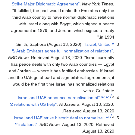
Strike Major Diplomatic Agreement"
.
New York Times
.
If fulfilled, the pact would make the Emirates only the
third Arab country to have normal diplomatic relations
with Israel along with Egypt, which signed a peace
agreement in 1979, and Jordan, which signed a treaty
in 1994.
Smith, Saphora (August 13, 2020).
"Israel, United
^
Arab Emirates agree full normalization of relations"
.
NBC News
. Retrieved
August 13,
2020
.
Israel currently
has peace deals with only two Arab countries — Egypt
and Jordan — where it has fortified embassies. If Israel
and the UAE go ahead and sign bilateral agreements, it
would be the first time Israel has normalized relations
with a Gulf state.
أ
ب
ت
"Israel and UAE announce normalisation of
^
relations with US help"
. Al Jazeera. August 13, 2020
.
.
Retrieved
August 13,
2020
أ
ب
"Israel and UAE strike historic deal to normalise
^
relations"
.
BBC News
. August 13, 2020
. Retrieved
.
August 13,
2020