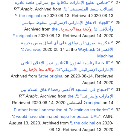
^
"حماس: تطبيع الإمارات علاقاتها مع إسرائيل طعنة غادرة
لنضالات شعبنا الفلسطيني"
.
. Archived from
RT Arabic
.
the original
on 2020-08-13
. Retrieved
2020-08-13
^
"الجهاد: الاتفاق الإماراتي الإسرائيلي سقوط سياسي
وأخلاقي"
.
وكالة معا الإخبارية
. Archived from
the
.
original
on 2020-08-13
. Retrieved
August 14,
2020
^
عكرمة صبري: لن نوافق على أي اتفاق يمس بحرمة
الأقصى
Wayback
2020-08-14 at the
Archived
Machine
^
"اللجنة الرئاسية لشؤون الكنائس تدين الإعلان الثلاثي
الإماراتي الإسرائيلي الأمريكي"
.
وكالة معا الإخبارية
.
Archived from
the original
on 2020-08-14
. Retrieved
.
August 14,
2020
^
"احتجاج في المسجد الأقصى رفضا لاتفاق السلام بين
الإمارات وإسرائيل"
.
the
. Archived from
RT Arabic
on 14 أغسطس 2020
original
. Retrieved
2020-08-14
.
"Further Israeli annexation of Palestinian territories
^
would have eliminated hope for peace: UAE"
. AMN.
August 13, 2020. Archived from
the original
on 2020-
.
08-13
. Retrieved
August 13,
2020