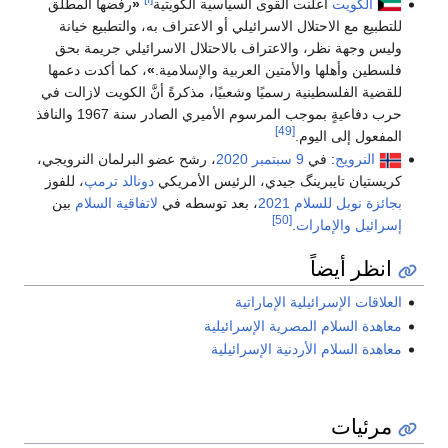
الكويت
أعلنت القوى السياسية الكويتية
«
رفضها المطلق
للتطبيع مع الاحتلال الاسرائيلي أو الاعتراف به، والتطبيع خيانة
وليس وجهة نظر، والاعتراف بالاحتلال الاسرائيلي جريمة بحق
فلسطين وأهلها والأمتين العربية والإسلامية.
»
، كما أكدت دعمها
للقضية الفلسطينية رسميًا وشعبيًا، مذكرةً أنَّ الكويت لازالت في
حرب دفاعيةٍ بموجب المرسوم الأميري الصادر سنة 1967 والنافذ
[49]
المفعول إلى اليوم.
النرويج
: في
9 سبتمبر
2020
، رشح عضو البرلمان النرويجي،
كريستيان تايبرينگ جيدي، الرئيس الأمريكي
دونالد ترمپ
، للفوز
بجائزة نوبل للسلام
2021
، بعد توسطه في
لاتفاقية السلام
بين
[50]
إسرائيل
والإمارات
.
انظر أيضاً
العلاقات الإسرائيلية الإماراتية
معاهدة السلام المصرية الإسرائيلية
معاهدة السلام الأردنية الإسرائيلية
مرئيات