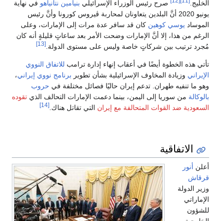
[12]
[11]
الخليج.
صرح رئيس الوزراء الإسرائيلي
بنيامين نتانياهو
في نهاية
يونيو 2020 أنَّ البلدين يتعاونان لمحاربة ڤيروس كورونا وأنَّ رئيس
الموساد
يوسي كوهين
كان قد سافر عدة مرات إلى الإمارات، وعلى
الرغم من هذا، إلا أنَّ الإمارات وضحت الأمر بعد ساعاتٍ قليلةٍ أنه كان
[13]
مُجرد ترتيب بين شركاتٍ خاصة وليس على مستوى الدولة.
تأتي هذه الخطوة أيضًا في أعقاب إنهاء إدارة ترامب
للاتفاق النووي
الإيراني
وزيادة المخاوف الإسرائيلية بشأن تطوير
برنامج نووي إيراني
،
وهو ما تنفيه طهران. تدعم إيران حاليًا فصائل مختلفة في
حروب
بالوكالة
من سوريا إلى اليمن، بينما دعمت الإمارات التحالف الذي
تقوده
[14]
السعودية ضد القوات المتحالفة مع إيران
التي تقاتل هناك.
الاتفاقية
أعلن
أنور
قرقاش
وزير الدولة
الإماراتي
للشؤون
الخارجية