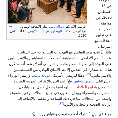
في 13
أغسطس
2020، عن
موافقة
الرئيس الأمريكي
دونالد ترمپ
يعلن الاتفاقية لوسائل
الإمارات
الإعلام من
المكتب البيضاوي
في
البيت الأبيض
، 13 أغسطس
على تطبيع
2020.
العلاقات مع
إسرائيل،
قائلًا إنَّ بلاده تريد التعامل مع التهديدات التي تواجه حل الدولتين،
وتحديدًا ضم الأراضي الفلسطينية، كما حثَّ الفلسطينيين والإسرائيليين
على العودة إلى طاولة المفاوضات، وأشار إلى أنه لا يعتقد أنه ستكون
هناك أية سفارة في القدس إلا بعد الاتفاق النهائي بين الفلسطينيين
[15]
والإسرائيليين.
وفقًا للرئيس الأمريكي
دونالد ترمپ
ورئيس الوزراء
الإسرائيلي
بنيامين نتنياهو
، فإنَّ إسرائيل والإمارات العربية المتحدة
ستقومان
بتطبيع العلاقات
الدبلوماسية بشكلٍ كامل، وسيتبادلان
السفارات والسفراء ويبدآن التعاون في جميع المجالات وفي مجموعةٍ
واسعة من المجالات بما في ذلك السياحة والتعليم، بالإضافة إلى
[16]
الرعاية الصحية والتجارة والأمن.
وجاء في بيانٍ مُشترك أصدره ترمپ ونتنياهو وزايد أنَّ: