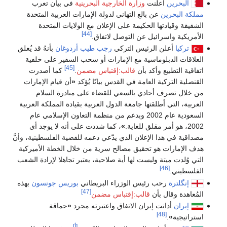
البحرين
أعلنت
وزارة الخارجية البحرينية
في بيان تعرب
مملكة البحرين
عن بالغ التهاني لدولة الإمارات العربية المتحدة
الشقيقة وقيادتها الحكيمة على الإعلان مع الولايات المتحدة
[44]
الأمريكية واسرائيل عن التوصل لاتفاق.
تركيا
أعلن الرئيس التركي
رجب طيب أردوغان
بأنهُ قد يُعلق
العلاقات الدبلوماسية مع الإمارات أو سحب السفير على خلفية
[45]
اتفاقية التطبيع وأكد بأن
قالب:إقتباس مضمن
.
كما أصدرت
القنصلية التركية العامة في القدس بيانًا يُؤكد
«
أن قيام الإمارات
من خلال تصرف أحادي بالسعي للقضاء على مبادرة السلام
العربية، التي أطلقتها جامعة الدول العربية بقيادة المملكة العربية
السعودية عام 2002 وبدعم من منظمة التعاون الإسلامي عام
2002، هو أمر مقلق للغاية.
»
، كما شددت على أنه لا يوجد أي
مصداقية في هذا الإعلان الذي يدّعي دعمه للقضية الفلسطينية، وأنَّ
هدف الإمارات هو تحقيق مصالح سرية من خلال الخطة الأميركية
التي وُلدت ميتة وليست لها أية صلاحية، يعتبر تجاهلا لإرادة الشعب
[46]
الفلسطيني.
إنگلترة
رحب رئيس الوزراء البريطاني
بوريس جونسون
بهذه
[47]
المُعاهدة وقال بأن
قالب:إقتباس مضمن
إيران
أدانت إيران الاتفاق واعتبرته مجرد
«
حماقة
[48]
استراتيجية
»
.
[أ]