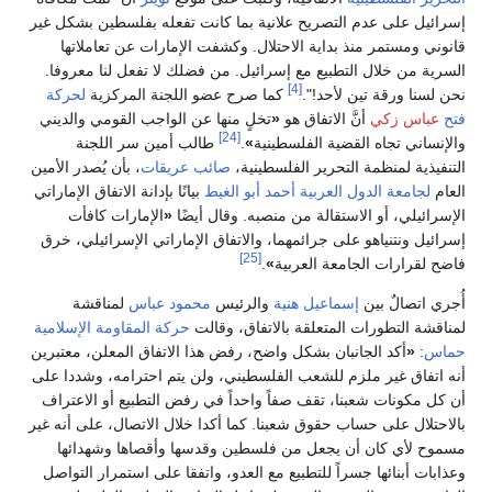
إسرائيل على عدم التصريح علانية بما كانت تفعله بفلسطين بشكل غير
قانوني ومستمر منذ بداية الاحتلال. وكشفت الإمارات عن تعاملاتها
السرية من خلال التطبيع مع إسرائيل. من فضلك لا تفعل لنا معروفا.
[4]
نحن لسنا ورقة تين لأحد!".
كما صرح عضو اللجنة المركزية
لحركة
فتح
عباس زكي
أنَّ الاتفاق هو
«
تخلٍ منها عن الواجب القومي والديني
[24]
والإنساني تجاه القضية الفلسطينية
»
.
طالب أمين سر اللجنة
التنفيذية لمنظمة التحرير الفلسطينية،
صائب عريقات
، بأن يُصدر الأمين
العام
لجامعة الدول العربية
أحمد أبو الغيط
بيانًا بإدانة الاتفاق الإماراتي
الإسرائيلي، أو الاستقالة من منصبه. وقال أيضًا
«
الإمارات كافأت
إسرائيل ونتنياهو على جرائمهما، والاتفاق الإماراتي الإسرائيلي، خرق
[25]
فاضح لقرارات الجامعة العربية
»
.
أُجري اتصالٌ بين
إسماعيل هنية
والرئيس
محمود عباس
لمناقشة
لمناقشة التطورات المتعلقة بالاتفاق، وقالت
حركة المقاومة الإسلامية
حماس
:
«
أكد الجانبان بشكل واضح، رفض هذا الاتفاق المعلن، معتبرين
أنه اتفاق غير ملزم للشعب الفلسطيني، ولن يتم احترامه، وشددا على
أن كل مكونات شعبنا، تقف صفاً واحداً في رفض التطبيع أو الاعتراف
بالاحتلال على حساب حقوق شعبنا. كما أكدا خلال الاتصال، على أنه غير
مسموح لأي كان أن يجعل من فلسطين وقدسها وأقصاها وشهدائها
وعذابات أبنائها جسراً للتطبيع مع العدو، واتفقا على استمرار التواصل