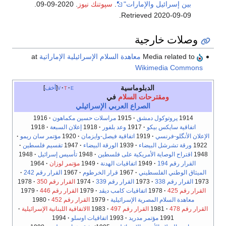
بين إسرائيل والإمارات"
.
سپوتنك نيوز
. 2020-09-09
.
.
Retrieved
2020-09-09
وصلات خارجية
Media related to
معاهدة السلام الإسرائيلية الإماراتية
at
Wikimedia Commons
الدبلوماسية
e
t
v
أخف
ومقترحات السلام
في
الصراع العربي الإسرائيلي
1914
پروتوكول دمشق
1915
مراسلات حسين مكماهون
1916
اتفاقية سايكس بيكو
1917
وعد بلفور
1918
إعلان السبعة
1918
الإعلان الأنگلو-فرنسي
1919
اتفاقية فيصل-وايزمان
1920
مؤتمر سان ريمو
1922
ورقة تشرشل البيضاء
1939
الورقة البيضاء
1947
تقسيم فلسطين
1948
اقتراح الوصاية الأمريكية على فلسطين
1948
تأسيس إسرائيل
1948
القرار رقم 194
1949
اتفاقيات الهدنة
1949
مؤتمر لوزان
1964
الميثاق الوطني الفلسطيني
1967
قرار الخرطوم
1967
القرار رقم 242
1973
القرار رقم 338
1973
القرار رقم 339
1974
القرار رقم 350
1978
القرار رقم 425
1978
اتفاقيات كامب ديڤد
1979
القرار رقم 446
1979
معاهدة السلام المصرية الإسرائيلية
1979
القرار رقم 452
1980
القرار رقم 478
1981
القرار رقم 497
1983
االاتفاقية اللبنانية الإسرائيلية
1991
مؤتمر مدريد
1993
اتفاقيات اوسلو
1994