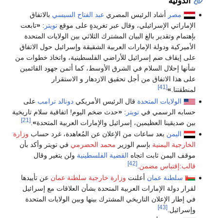
الدولية
مصر
أشاد الرئيس المصري
عبد الفتاح السيسي
بالاتفاق
الإماراتي الإسرائيلي، وقال عبر تغريدةٍ على موقع
تويتر
:
«
تابعت
بإهتمام وتقدير بالغ البيان المشترك الثلاثي بين الولايات المتحدة
الأميركية ودولة الإمارات العربية الشقيقة وإسرائيل حول الاتفاق
على إيقاف ضم إسرائيل للأراضي الفلسطينية، واتخاذ خطوات من
شأنها إحلال السلام في الشرق الأوسط، كما أثمن جهود القائمين
على هذا الاتفاق من أجل تحقيق الازدهار و الاستقرار
[41]
لمنطقتنا.
»
الولايات المتحدة
قال الرئيس الأمريكي
دونالد ترامب
على
حسابه الرسمي في
تويتر
:
«
حدث ضخم اليوم! اتفاقية سلام تاريخية
[21]
بين صديقينا العظيمين، إسرائيل والإمارات العربية المتحدة
»
.
اليمن
بعد ساعات من الإعلان عن المُعاهدة، غرد حساب
وزارة
الخارجية اليمنية
بإسم الوزير
محمد الحضرمي
في تويتر وأكد بأن
موقف اليمن ثابت اتجاه
القضية الفلسطينية
ولن يتغير وقال
[42]
قالب:إقتباس مضمن
.
سلطنة عمان
أعلنت
وزارة خارجية سلطنة عمان
عن تأييدها
لقرار دولة الإمارات العربية المتحدة بشأن العلاقات مع إسرائيل
في إطار الإعلان التاريخي المشترك بينها وبين الولايات المتحدة
[43]
وإسرائيل.