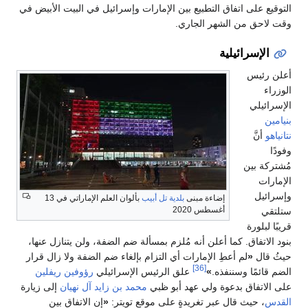
التوقيع على اتفاق التطبيع بين الإمارات وإسرائيل في البيت الأبيض في
وقت لاحق من الشهر الجاري.
الإسرائيلية
أعلن رئيس
الوزراء
الإسرائيلي
بنيامين
نتانياهو
أنَّ
وفودًا
مُشتركة بين
الإمارات
وإسرائيل
إضاءة مبنى
بلدية تل أبيب
بألوان العلم الإماراتي في 13
أغسطس 2020
ستلتقي
قريبًا لبلورة
بنود الاتفاق. كما أعلن أنه مُلزم بمسألة ضم الضفة، ولن يتنازل عنها،
حيثُ قال
«
لم أعطِ الإمارات أي التزام بإلغاء ضم الضفة ولا زال قرار
[36]
الضم قائمًا وسننفذه.
»
علق الرئيس الإسرائيلي
رؤوفين ريفلين
على الاتفاق بدعوة ولي عهد أبو ظبي
محمد بن زايد آل نهيان
إلى زيارة
القدس
، حيث قال عبر تغريدةٍ على موقع تويتر:
«
إن الاتفاق بين