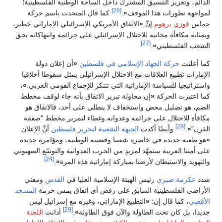
الدائم، وتعزيز التنسيق المشترك داخل الساحة الوطنية الفلسطينية؛
[26]
لمواجهة تطورات هذا الموقف
»
.
كما قال المتحدث باسم حركة
حماس
فوزي برهوم
إنَّ
«
الاتفاق الأمريكي الإسرائيلي الإماراتي خطير،
وبمثابة مكافأة مجانية للاحتلال الإسرائيلي على جرائمه وانتهاكاته بحق
[27]
الشعب الفلسطيني
»
.
كما أعلنت
حركة الجهاد الإسلامي في فلسطين
«
أن إعلان دولة
الإمارات تطبيع العلاقات مع الاحتلال الإسرائيلي يمثل سقوطا أخلاقيا
واستراتيجيا للسياسة الإماراتية التي تتنكر للإجماع القومي العربي.
»
،
كما اعتبرت الحركة
«
إن محاولة تبرير الاتفاق بأنه جاء لوقف مخطط
الضم، هو تضليل محض واستخفاف لا ينطلي على أحد، فالاتفاق هو
مكافأة للاحتلال على جرائمه وعدوانه وغطاء لتمرير مخطط "صفقة
[28]
القرن"
»
.
وأيضًا أكدت
الجبهة الشعبية لتحرير فلسطين
أنَّ الإعلان
«
هو طعنة جديدة في خاصرة شعبنا وقضيته الوطنية، ومؤامرة جديدة
على أمتنا العربية ستمهّد لمزيدٍ من الحرب العدوانية والتوسّع الصهيوني
[24]
والتهويد والاستيطان لأرضنا بمباركة إماراتية هذه المرة
»
.
شدد
عكرمة صبري
رئيس الهيئة الإسلامية العليا في
القدس
ومفتي
الأراضي الفلسطينية السابق على رفض أي اتفاق يمس حرمة
المسجد
الأقصى
، كما قال إن:
«
التطبيع الإماراتي، وغيره مع إسرائيل ليس
[29]
جديدا، بل كان تحت الطاولة والآن فوق الطاولة
»
.
أدانت
اللجنة