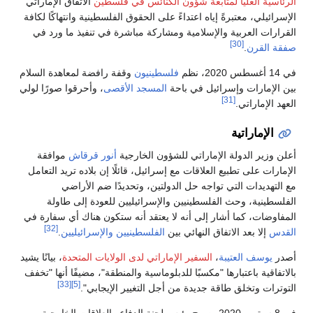
الرئاسية العليا لمتابعة شؤون الكنائس في فلسطين
الاتفاق الإماراتي
الإسرائيلي، معتبرةً إياه اعتداءً على الحقوق الفلسطينية وانتهاكًا لكافة
القرارات العربية والإسلامية ومشاركة مباشرة في تنفيذ ما ورد في
[30]
صفقة القرن
.
في 14 أغسطس 2020، نظم
فلسطينيون
وقفة رافضة لمعاهدة السلام
بين الإمارات وإسرائيل في باحة
المسجد الأقصى
، وأحرقوا صورًا لولي
[31]
العهد الإماراتي.
الإماراتية
أعلن وزير الدولة الإماراتي للشؤون الخارجية
أنور قرقاش
موافقة
الإمارات على تطبيع العلاقات مع إسرائيل، قائلًا إن بلاده تريد التعامل
مع التهديدات التي تواجه حل الدولتين، وتحديدًا ضم الأراضي
الفلسطينية، وحث الفلسطينيين والإسرائيليين للعودة إلى طاولة
المفاوضات، كما أشار إلى أنه لا يعتقد أنه ستكون هناك أي سفارة في
[32]
القدس
إلا بعد الاتفاق النهائي بين
الفلسطينيين
والإسرائيليين
.
أصدر
يوسف العتيبة
،
السفير الإماراتي لدى الولايات المتحدة
، بيانًا يشيد
بالاتفاقية باعتبارها "مكسبًا للدبلوماسية والمنطقة"، مضيفًا أنها "تخفف
[33]
[5]
التوترات وتخلق طاقة جديدة من أجل التغيير الإيجابي".