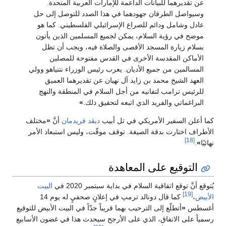
عن تقديرهما للبيانات الداعمة للإمارات العربية المتحدة.
وسيواصل الطرفان جهودهما في هذا الصدد للتوصل إلى حل
عادل وشامل ودائم للصراع الإسرائيلي الفلسطيني. كما هو
موضح في رؤية السلام، يمكن لجميع المسلمين الذين يأتون
بسلام زيارة المسجد الأقصى والصلاة فيه، ويجب أن تظل
الأماكن المقدسة الأخرى في القدس مفتوحة للمصلين
المسالمين من جميع الأديان. يعرب رئيس الوزراء نتنياهو وولي
العهد الشيخ محمد بن زايد آل نهيان عن تقديرهما العميق
للرئيس ترامب لتفانيه من أجل السلام في المنطقة والنهج
البراغماتي والفريد الذي اتبعه لتحقيق ذلك.
»
كما أعلن السفير الأمريكي في تل أبيب
ديڤد فريدمان
أنَّ
«
مختلف
الأطراف اختارت بدقة الصيغة. توقف موقّت، وليس استبعاد الأمر
[18]
نهائيًا
»
.
التوقيع على المعاهدة
يُتوقع أنَّ توقع اتفاقية السلام في بداية سبتمبر 2020 في
البيت
[19]
الأبيض
،
كما قال دونالد ترمپ في إعلانٍ صحفيٍ له يوم 14
أغسطس
«
أتطلّع إلى الترحيب بهما قريباً جدّاً في البيت الأبيض للتوقيع
رسمياً على الاتفاق، الذي على الأرجح سيحدث هذا في غضون الأسابيع