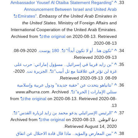
"Ambassador Yousef Al Otaiba Statement Regarding
^
Announcement Between Israel and United Arab
Emirates"
.
Embassy of the United Arab Emirates in
the United States
. Ministry of Foreign Affairs and
International Cooperation of the United Arab Emirates.
Archived from
the original
on 2020-08-13
. Retrieved
.
2020-08-13
^
"تكون هنا.. أو لا تكون أبداً!"
.
180 پوست
. 2020-09-08
.
.
Retrieved
2020-09-13
^
"بن زايد قريبا في إسرائيل.. مسؤول إماراتي: حرب على
غزة لن تؤثر في علاقتنا مع تل أبيب"
.
الجزيرة نت
. 2020-
.
2020-09-13
. Retrieved
09-08
^
"نتانياهو يتحدث عن "حقبة جديدة" ودول عربية وإسلامية
ستلي الإمارات | الحرة"
.
. Archived
www.alhurra.com
from
the original
on 2020-08-13
. Retrieved
2020-08-
.
13
^
"الرئيس الإسرائيلي يدعو محمد بن زايد لزيارة القدس"
.
دنيا الوطن
. Archived from
.
on 2020-08-13
the original
.
Retrieved
August 14,
2020
^
"بين المعارض والمؤيد.. ماذا قال قادة الاحتلال عن اتفاق