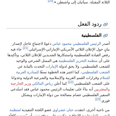
[20]
الثلاثة المقبلة. سيأتيان إلى واشنطن.
»
.
ردود الفعل
الفلسطينية
أصدر
الرئيس الفلسطيني
محمود عباس
دعوةً لاجتماعٍ عاجل لإصدار
[21]
بيانٍ حول الإعلان الثلاثي الأمريكي-الإماراتي-الإسرائيلي.
جاء فيه
رفض القيادة الفلسطينية واستنكارها الشديدين للإعلان الثلاثي، وتأكيدها
على أن
منظمة التحرير الفلسطينية
هي الممثل الشرعي والوحيد
للشعب الفلسطيني، ولا يحق لدولة
الإمارات
التحدث بالنيابة عن
الشعب الفلسطيني
، كما اعتبر هذه الخطوة نسفًا
للمبادرة العربية
للسلام
وقرارات القمم العربية والإسلامية والشرعية الدولية وعدوانا
[22]
على الشعب الفلسطيني.
كما أعلن
رياض المالكي
وزير الخارجية
والمغتربين
أنه بناءً على تعليمات الرئيس محمود عباس فقد استُدعي
السفير الفلسطيني عصام مصالحة من دولة الإمارات وبشكل
[23]
فوري.
من ناحية أخرى، انتقدت
حنان عشراوي
عضو اللجنة التنفيذية
لمنظمة
التحرير الفلسطينية
الاتفاقية، وكتبت على موقع
تويتر
أن "تمت مكافأة