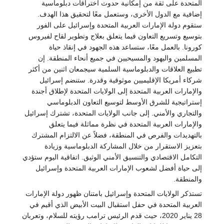
المتحدة على ثقة من إمكانية حدوث اختراقات دبلوماسية
إضافية مع الدول الأخرى، وستعمل معًا لتحقيق هذا الهدف.
ستقوم دولة الإمارات العربية المتحدة وإسرائيل على الفور
بتوسيع وتسريع التعاون فيما يتعلق بعلاج وتطوير لقاح لفيروس
كورونا. بالعمل معًا، ستساعد هذه الجهود في إنقاذ حياة
المسلمين واليهود والمسيحيين في جميع أنحاء المنطقة. إن
تطبيع العلاقات والدبلوماسية السلمية سيجمعان اثنين من أكثر
شركاء أمريكا الإقليميين موثوقية وقدرة. ستنضم إسرائيل
والإمارات العربية المتحدة إلى الولايات المتحدة لإطلاق أجندة
إستراتيجية للشرق الأوسط لتوسيع التعاون الدبلوماسي
والتجاري والأمني. إلى جانب الولايات المتحدة، تشترك إسرائيل
والإمارات العربية المتحدة في نظرة مماثلة فيما يتعلق
بالتهديدات والفرص في المنطقة، فضلاً عن الالتزام المشترك
بتعزيز الاستقرار من خلال المشاركة الدبلوماسية وزيادة
التكامل الاقتصادي والتنسيق الأمني الوثيق. اتفاقية اليوم ستؤدي
إلى حياة أفضل لشعوب الإمارات العربية المتحدة وإسرائيل
والمنطقة.
تستذكر الولايات المتحدة وإسرائيل بامتنان ظهور دولة الإمارات
العربية المتحدة في حفل استقبال البيت الأبيض الذي أقيم في
28 يناير 2020، حيث قدم الرئيس ترامب رؤيته للسلام، وتعربان