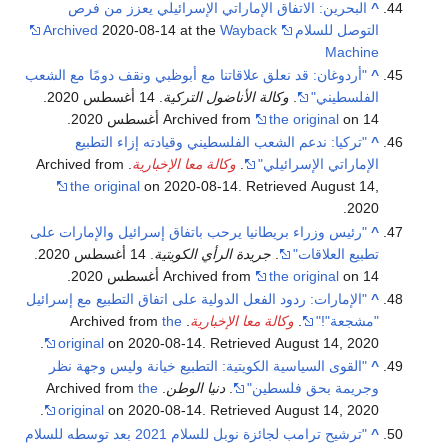
^
البحرين: الاتفاق الإماراتي الإسرائيلي يعزز من فرص
التوصل للسلام
Wayback
2020-08-14 at the
Archived
Machine
^
"أردوغان: قد نعلق علاقاتنا مع أبوظبي ونقف دومًا مع الشعب
الفلسطيني"
.
وكالة الأناضول التركية
. 14 أغسطس 2020.
on 14 أغسطس 2020.
the original
Archived from
^
"تركيا: ندعم الشعب الفلسطيني وقيادته إزاء التطبيع
الإماراتي الإسرائيلي"
.
وكالة معا الإخبارية
. Archived from
the original
on 2020-08-14
. Retrieved
August 14,
.
2020
^
"رئيس وزراء بريطانيا يرحب باتفاق إسرائيل والإمارات على
تطبيع العلاقات"
.
جريدة الرأي الكويتية
. 14 أغسطس 2020.
on 14 أغسطس 2020.
the original
Archived from
^
"الإمارات: ردود الفعل الدولية على اتفاق التطبيع مع إسرائيل
"مشجعة"!"
.
وكالة معا الإخبارية
. Archived from
the
.
original
on 2020-08-14
. Retrieved
August 14,
2020
^
"القوى السياسية الكويتية: التطبيع خيانة وليس وجهة نظر
وجريمة بحق فلسطين"
.
دنيا الوطن
. Archived from
the
.
original
on 2020-08-14
. Retrieved
August 14,
2020
^
"ترشيح ترامب لجائزة نوبل للسلام 2021 بعد توسطه للسلام