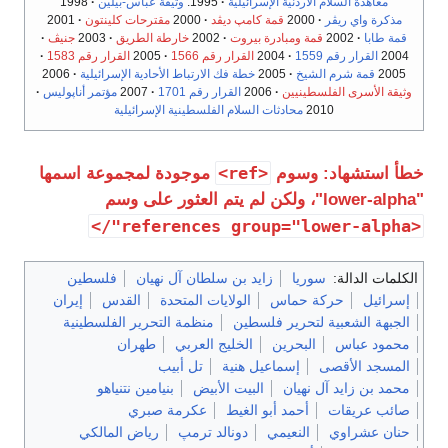
معاهدة السلام الأردنية الإسرائيلية
1995:
وثيقة عباس-بيلين
1998
مذكرة واي ريڤر
2000
قمة كامپ ديڤد
2000
مقترحات كلينتون
2001
قمة طابا
2002
قمة ومبادرة بيروت
2002
خارطة الطريق
2003
جنيڤ
2004
القرار رقم 1559
2004
القرار رقم 1566
2005
القرار رقم 1583
2005
قمة شرم الشيخ
2005
خطة فك الارتباط الأحادية الإسرائيلية
2006
وثيقة الأسرى الفلسطينيين
2006
القرار رقم 1701
2007
مؤتمر أناپوليس
2010
محادثات السلام الفلسطينية الإسرائيلية
<ref>
خطأ استشهاد: وسوم
موجودة لمجموعة اسمها
"lower-alpha"، ولكن لم يتم العثور على وسم
<references group="lower-alpha"/>
الكلمات الدالة:
سوريا
زايد بن سلطان آل نهيان
فلسطين
إسرائيل
حركة حماس
الولايات المتحدة
القدس
إيران
الجبهة الشعبية لتحرير فلسطين
منظمة التحرير الفلسطينية
محمود عباس
البحرين
الخليج العربي
طهران
المسجد الأقصى
إسماعيل هنية
تل أبيب
محمد بن زايد آل نهيان
البيت الأبيض
بنيامين نتنياهو
صائب عريقات
أحمد أبو الغيط
عكرمة صبري
حنان عشراوي
النعيمي
دونالد ترمپ
رياض المالكي