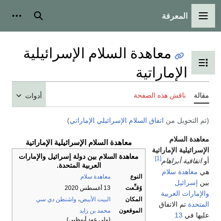
المعرفة
القائمة الرئيسية
بحث
أدوات
معاهدة السلام الإسرائيلية
تبديل عرض جدول المحتويات
الإماراتية
مقالة
ناقش هذه الصفحة
أدوات
(تم التحويل من
اتفاق السلام الإسرائيلي الإماراتي
)
معاهدة السلام
معاهدة السلام الإسرائيلية الإماراتية
الإسرائيلية الإماراتية
معاهدة السلام بين دولة إسرائيل والإمارات
[1]
أو
اتفاقية أبراهام
العربية المتحدة.
هي
معاهدة سلام
النوع
معاهدة سلام
بين
إسرائيل
وُقـِّعت
13 أغسطس 2020
والإمارات العربية
المكان
البيت الأبيض
،
واشنطن دي سي
المتحدة
تم الاتفاق
الموقعون
محمد بن زايد
عليها في
13
(ولي عهد أبوظبي)