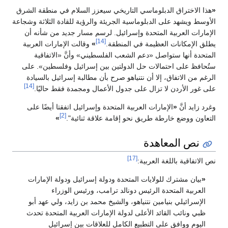
«
هذا الاختراق الدبلوماسي التاريخي سيعزز السلام في منطقة الشرق
الأوسط ويشهد على الدبلوماسية الجريئة والرؤية للقادة الثلاثة وشجاعة
الإمارات العربية المتحدة وإسرائيل. لرسم مسار جديد من شأنه أن
[14]
يطلق الإمكانات العظيمة في المنطقة.
»
وقالت الإمارات العربية
المتحدة أنها ستواصل «دعم الشعب الفلسطيني» وأنَّ «الاتفاقية
ستُحافظ على احتمالات حل الدولتين بين إسرائيل وفلسطين». على
الرغم من الاتفاق، إلا أن نتنياهو صرح بأن مطالبة إسرائيل بالسيادة
[14]
على غور الأردن لا تزال على جدول الأعمال ومجمدة فقط حاليًا.
وغرد زايد أنَّ
«
الإمارات العربية المتحدة وإسرائيل اتفقتا أيضًا على
[2]
التعاون ووضع خارطة طريق نحو إقامة علاقة ثنائية".
»
نص المعاهدة
[17]
نص الاتفاقية باللغة العربية:
«
بيان مشترك للولايات المتحدة ودولة إسرائيل ودولة الإمارات
العربية المتحدة الرئيس دونالد ترامب، ورئيس الوزراء
الإسرائيلي بنيامين نتنياهو، والشيخ محمد بن زايد، ولي عهد أبو
ظبي ونائب القائد الأعلى لدولة الإمارات العربية المتحدة تحدث
اليوم ووافق على التطبيع الكامل للعلاقات بين إسرائيل