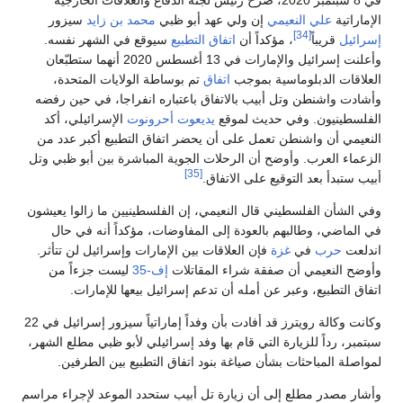
في 8 سبتمبر 2020، صرح رئيس لجنة الدفاع والعلاقات الخارجية
الإماراتية
علي النعيمي
إن ولي عهد أبو ظبي
محمد بن زايد
سيزور
[34]
إسرائيل
قريباً
، مؤكداً أن
اتفاق التطبيع
سيوقع في الشهر نفسه.
وأعلنت إسرائيل والإمارات في 13 أغسطس 2020 أنهما ستطبّعان
العلاقات الدبلوماسية بموجب
اتفاق
تم بوساطة الولايات المتحدة،
وأشادت واشنطن وتل أبيب بالاتفاق باعتباره انفراجا، في حين رفضه
الفلسطينيون. وفي حديث لموقع
يديعوت أحرونوت
الإسرائيلي، أكد
النعيمي أن واشنطن تعمل على أن يحضر اتفاق التطبيع أكبر عدد من
الزعماء العرب. وأوضح أن الرحلات الجوية المباشرة بين أبو ظبي وتل
[35]
أبيب ستبدأ بعد التوقيع على الاتفاق.
وفي الشأن الفلسطيني قال النعيمي، إن الفلسطينيين ما زالوا يعيشون
في الماضي، وطالبهم بالعودة إلى المفاوضات، مؤكداً أنه في حال
اندلعت
حرب
في
غزة
فإن العلاقات بين الإمارات وإسرائيل لن تتأثر.
وأوضح النعيمي أن صفقة شراء المقاتلات
إف-35
ليست جزءاً من
اتفاق التطبيع، وعبر عن أمله أن تدعم إسرائيل بيعها للإمارات.
وكانت وكالة رويترز قد أفادت بأن وفداً إماراتياً سيزور إسرائيل في 22
سبتمبر، رداً للزيارة التي قام بها وفد إسرائيلي لأبو ظبي مطلع الشهر،
لمواصلة المباحثات بشأن صياغة بنود اتفاق التطبيع بين الطرفين.
وأشار مصدر مطلع إلى أن زيارة تل أبيب ستحدد الموعد لإجراء مراسم