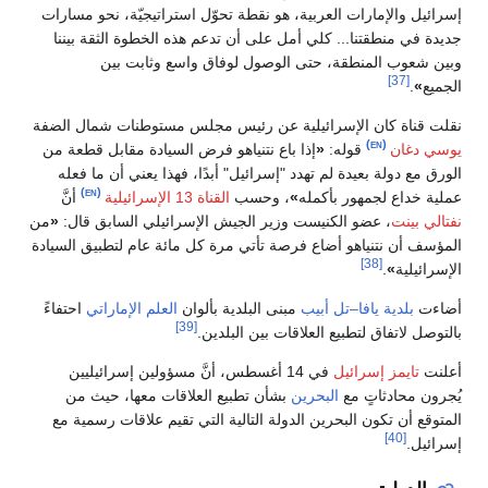
إسرائيل والإمارات العربية، هو نقطة تحوّل استراتيجيّة، نحو مسارات
جديدة في منطقتنا... كلي أمل على أن تدعم هذه الخطوة الثقة بيننا
وبين شعوب المنطقة، حتى الوصول لوفاق واسع وثابت بين
[37]
الجميع
»
.
نقلت قناة كان الإسرائيلية عن رئيس مجلس مستوطنات شمال الضفة
‏
(en)
يوسي دغان
قوله:
«
إذا باع نتنياهو فرض السيادة مقابل قطعة من
الورق مع دولة بعيدة لم تهدد "إسرائيل" أبدًا، فهذا يعني أن ما فعله
‏
(en)
عملية خداع لجمهور بأكمله
»
، وحسب
القناة 13 الإسرائيلية
أنَّ
نفتالي بينت
، عضو الكنيست وزير الجيش الإسرائيلي السابق قال:
«
من
المؤسف أن نتنياهو أضاع فرصة تأتي مرة كل مائة عام لتطبيق السيادة
[38]
الإسرائيلية
»
.
أضاءت
بلدية يافا–تل أبيب
مبنى البلدية بألوان
العلم الإماراتي
احتفاءً
[39]
بالتوصل لاتفاق لتطبيع العلاقات بين البلدين.
أعلنت
تايمز إسرائيل
في 14 أغسطس، أنَّ مسؤولين إسرائيليين
يُجرون محادثاتٍ مع
البحرين
بشأن تطبيع العلاقات معها، حيث من
المتوقع أن تكون البحرين الدولة التالية التي تقيم علاقات رسمية مع
[40]
إسرائيل.